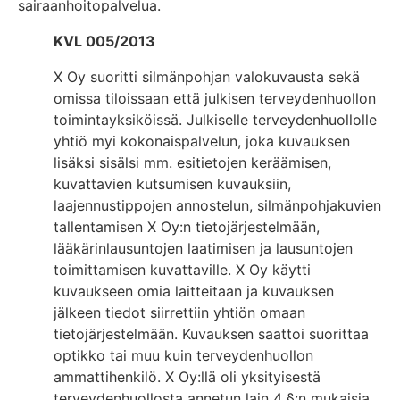
sairaanhoitopalvelua.
KVL 005/2013
X Oy suoritti silmänpohjan valokuvausta sekä
omissa tiloissaan että julkisen terveydenhuollon
toimintayksiköissä. Julkiselle terveydenhuollolle
yhtiö myi kokonaispalvelun, joka kuvauksen
lisäksi sisälsi mm. esitietojen keräämisen,
kuvattavien kutsumisen kuvauksiin,
laajennustippojen annostelun, silmänpohjakuvien
tallentamisen X Oy:n tietojärjestelmään,
lääkärinlausuntojen laatimisen ja lausuntojen
toimittamisen kuvattaville. X Oy käytti
kuvaukseen omia laitteitaan ja kuvauksen
jälkeen tiedot siirrettiin yhtiön omaan
tietojärjestelmään. Kuvauksen saattoi suorittaa
optikko tai muu kuin terveydenhuollon
ammattihenkilö. X Oy:llä oli yksityisestä
terveydenhuollosta annetun lain 4 §:n mukaisia