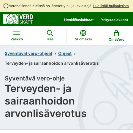
Verohallinnon nimissä on lähetetty huijausviestejä.
Lue lisää huijauksista
.
Siirry
Siirry
Henkilöasiakkaat
Yritysasiakkaat
suoraan
koko
sisältöön
sivuston
hakuun
Valikko
Hae
Suomeksi
OmaVero
Syventävät vero-ohjeet
Ohjeet
Terveyden- ja sairaanhoidon arvonlisäverotus
Syventävä vero-ohje
Terveyden- ja
sairaanhoidon
arvonlisäverotus