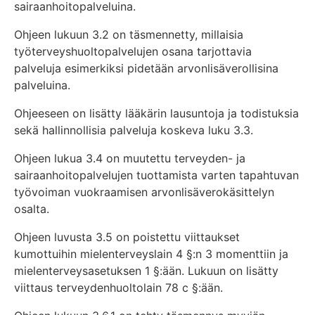
sairaanhoitopalveluina.
Ohjeen lukuun 3.2 on täsmennetty, millaisia
työterveyshuoltopalvelujen osana tarjottavia
palveluja esimerkiksi pidetään arvonlisäverollisina
palveluina.
Ohjeeseen on lisätty lääkärin lausuntoja ja todistuksia
sekä hallinnollisia palveluja koskeva luku 3.3.
Ohjeen lukua 3.4 on muutettu terveyden- ja
sairaanhoitopalvelujen tuottamista varten tapahtuvan
työvoiman vuokraamisen arvonlisäverokäsittelyn
osalta.
Ohjeen luvusta 3.5 on poistettu viittaukset
kumottuihin mielenterveyslain 4 §:n 3 momenttiin ja
mielenterveysasetuksen 1 §:ään. Lukuun on lisätty
viittaus terveydenhuoltolain 78 c §:ään.