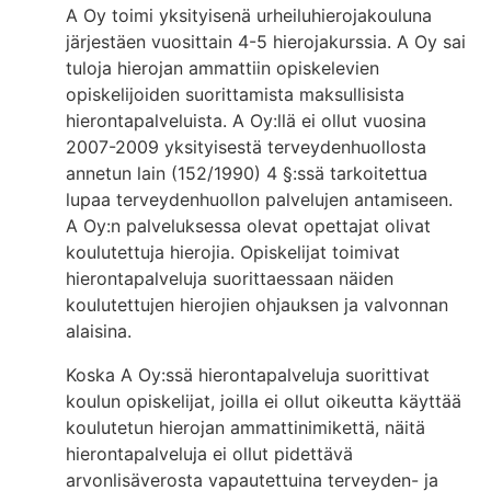
A Oy toimi yksityisenä urheiluhierojakouluna
järjestäen vuosittain 4-5 hierojakurssia. A Oy sai
tuloja hierojan ammattiin opiskelevien
opiskelijoiden suorittamista maksullisista
hierontapalveluista. A Oy:llä ei ollut vuosina
2007-2009 yksityisestä terveydenhuollosta
annetun lain (152/1990) 4 §:ssä tarkoitettua
lupaa terveydenhuollon palvelujen antamiseen.
A Oy:n palveluksessa olevat opettajat olivat
koulutettuja hierojia. Opiskelijat toimivat
hierontapalveluja suorittaessaan näiden
koulutettujen hierojien ohjauksen ja valvonnan
alaisina.
Koska A Oy:ssä hierontapalveluja suorittivat
koulun opiskelijat, joilla ei ollut oikeutta käyttää
koulutetun hierojan ammattinimikettä, näitä
hierontapalveluja ei ollut pidettävä
arvonlisäverosta vapautettuina terveyden- ja