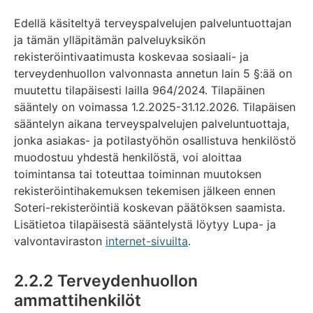
Edellä käsiteltyä terveyspalvelujen palveluntuottajan
ja tämän ylläpitämän palveluyksikön
rekisteröintivaatimusta koskevaa sosiaali- ja
terveydenhuollon valvonnasta annetun lain 5 §:ää on
muutettu tilapäisesti lailla 964/2024. Tilapäinen
sääntely on voimassa 1.2.2025-31.12.2026. Tilapäisen
sääntelyn aikana terveyspalvelujen palveluntuottaja,
jonka asiakas- ja potilastyöhön osallistuva henkilöstö
muodostuu yhdestä henkilöstä, voi aloittaa
toimintansa tai toteuttaa toiminnan muutoksen
rekisteröintihakemuksen tekemisen jälkeen ennen
Soteri-rekisteröintiä koskevan päätöksen saamista.
Lisätietoa tilapäisestä sääntelystä löytyy Lupa- ja
valvontaviraston
internet-sivuilta
.
2.2.2 Terveydenhuollon
ammattihenkilöt