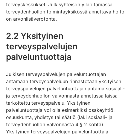
terveyskeskukset. Julkisyhteisön ylläpitämässä
terveydenhuollon toimintayksikössä annettava hoito
on arvonlisäverotonta.
2.2 Yksityinen
terveyspalvelujen
palveluntuottaja
Julkisen terveyspalvelujen palveluntuottajan
antamaan terveyspalveluun rinnastetaan yksityisen
terveyspalvelujen palveluntuottajan antama sosiaali-
ja terveydenhuollon valvonnasta annetussa laissa
tarkoitettu terveyspalvelu. Yksityinen
palveluntuottaja voi olla esimerkiksi osakeyhtiö,
osuuskunta, yhdistys tai säätiö (laki sosiaali- ja
terveydenhuollon valvonnasta 4 § 2 kohta).
Yksityinen terveyspalvelujen palveluntuottaja