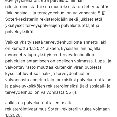
edellytyksenä on, että palvelutoiminnan
rekisteröinnistä tai sen muutoksesta on tehty päätös
(laki sosiaali- ja terveydenhuollon valvonnasta 5 §).
Soteri-rekisteriin rekisteröidään sekä julkiset että
yksityiset terveyspalvelujen palveluntuottajat ja
palveluyksiköt.
Vaikka yksityisestä terveydenhuollosta annettu laki
on kumottu 1.1.2024 alkaen, kyseisen lain nojalla
myönnetty lupa yksityisten terveydenhuollon
palvelujen antamiseen on edelleen voimassa. Lupa- ja
valvontavirasto muuttaa kuitenkin viran puolesta
kyseiset luvat sosiaali- ja terveydenhuollon
valvonnasta annetun lain mukaisiksi palveluntuottajan
ja palveluyksikköjen rekisteröinneiksi (laki sosiaali- ja
terveydenhuollon valvonnasta 55 §).
Julkisten palveluntuottajien osalta
rekisteröintivaatimus Soteri-rekisteriin tulee voimaan
1.1.2028.