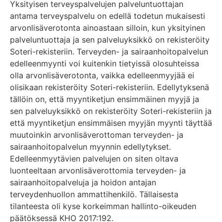
Yksityisen terveyspalvelujen palveluntuottajan
antama terveyspalvelu on edellä todetun mukaisesti
arvonlisäverotonta ainoastaan silloin, kun yksityinen
palveluntuottaja ja sen palveluyksikkö on rekisteröity
Soteri-rekisteriin. Terveyden- ja sairaanhoitopalvelun
edelleenmyynti voi kuitenkin tietyissä olosuhteissa
olla arvonlisäverotonta, vaikka edelleenmyyjää ei
olisikaan rekisteröity Soteri-rekisteriin. Edellytyksenä
tällöin on, että myyntiketjun ensimmäinen myyjä ja
sen palveluyksikkö on rekisteröity Soteri-rekisteriin ja
että myyntiketjun ensimmäisen myyjän myynti täyttää
muutoinkin arvonlisäverottoman terveyden- ja
sairaanhoitopalvelun myynnin edellytykset.
Edelleenmyytävien palvelujen on siten oltava
luonteeltaan arvonlisäverottomia terveyden- ja
sairaanhoitopalveluja ja hoidon antajan
terveydenhuollon ammattihenkilö. Tällaisesta
tilanteesta oli kyse korkeimman hallinto-oikeuden
päätöksessä KHO 2017:192.