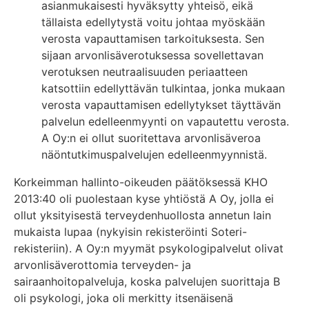
asianmukaisesti hyväksytty yhteisö, eikä
tällaista edellytystä voitu johtaa myöskään
verosta vapauttamisen tarkoituksesta. Sen
sijaan arvonlisäverotuksessa sovellettavan
verotuksen neutraalisuuden periaatteen
katsottiin edellyttävän tulkintaa, jonka mukaan
verosta vapauttamisen edellytykset täyttävän
palvelun edelleenmyynti on vapautettu verosta.
A Oy:n ei ollut suoritettava arvonlisäveroa
näöntutkimuspalvelujen edelleenmyynnistä.
Korkeimman hallinto-oikeuden päätöksessä KHO
2013:40 oli puolestaan kyse yhtiöstä A Oy, jolla ei
ollut yksityisestä terveydenhuollosta annetun lain
mukaista lupaa (nykyisin rekisteröinti Soteri-
rekisteriin). A Oy:n myymät psykologipalvelut olivat
arvonlisäverottomia terveyden- ja
sairaanhoitopalveluja, koska palvelujen suorittaja B
oli psykologi, joka oli merkitty itsenäisenä