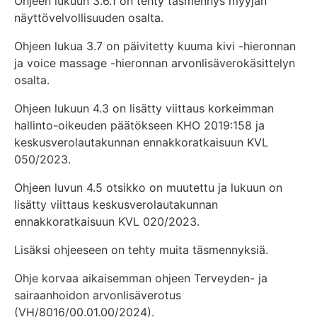
Ohjeen lukuun 3.6.1 on tehty täsmennys myyjän
näyttövelvollisuuden osalta.
Ohjeen lukua 3.7 on päivitetty kuuma kivi -hieronnan
ja voice massage -hieronnan arvonlisäverokäsittelyn
osalta.
Ohjeen lukuun 4.3 on lisätty viittaus korkeimman
hallinto-oikeuden päätökseen KHO 2019:158 ja
keskusverolautakunnan ennakkoratkaisuun KVL
050/2023.
Ohjeen luvun 4.5 otsikko on muutettu ja lukuun on
lisätty viittaus keskusverolautakunnan
ennakkoratkaisuun KVL 020/2023.
Lisäksi ohjeeseen on tehty muita täsmennyksiä.
Ohje korvaa aikaisemman ohjeen Terveyden- ja
sairaanhoidon arvonlisäverotus
(VH/8016/00.01.00/2024).