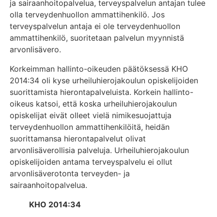
ja sairaanhoitopalvelua, terveyspalvelun antajan tulee
olla terveydenhuollon ammattihenkilö. Jos
terveyspalvelun antaja ei ole terveydenhuollon
ammattihenkilö, suoritetaan palvelun myynnistä
arvonlisävero.
Korkeimman hallinto-oikeuden päätöksessä KHO
2014:34 oli kyse urheiluhierojakoulun opiskelijoiden
suorittamista hierontapalveluista. Korkein hallinto-
oikeus katsoi, että koska urheiluhierojakoulun
opiskelijat eivät olleet vielä nimikesuojattuja
terveydenhuollon ammattihenkilöitä, heidän
suorittamansa hierontapalvelut olivat
arvonlisäverollisia palveluja. Urheiluhierojakoulun
opiskelijoiden antama terveyspalvelu ei ollut
arvonlisäverotonta terveyden- ja
sairaanhoitopalvelua.
KHO 2014:34