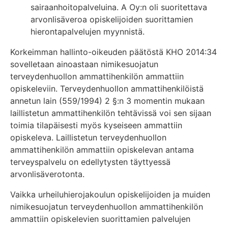
sairaanhoitopalveluina. A Oy:n oli suoritettava
arvonlisäveroa opiskelijoiden suorittamien
hierontapalvelujen myynnistä.
Korkeimman hallinto-oikeuden päätöstä KHO 2014:34
sovelletaan ainoastaan nimikesuojatun
terveydenhuollon ammattihenkilön ammattiin
opiskeleviin. Terveydenhuollon ammattihenkilöistä
annetun lain (559/1994) 2 §:n 3 momentin mukaan
laillistetun ammattihenkilön tehtävissä voi sen sijaan
toimia tilapäisesti myös kyseiseen ammattiin
opiskeleva. Laillistetun terveydenhuollon
ammattihenkilön ammattiin opiskelevan antama
terveyspalvelu on edellytysten täyttyessä
arvonlisäverotonta.
Vaikka urheiluhierojakoulun opiskelijoiden ja muiden
nimikesuojatun terveydenhuollon ammattihenkilön
ammattiin opiskelevien suorittamien palvelujen