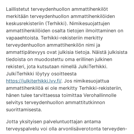
Laillistetut terveydenhuollon ammattihenkilöt
merkitään terveydenhuollon ammattihenkilöiden
keskusrekisteriin (Terhikki). Nimikesuojattujen
ammattihenkilöiden osalta tietojen ilmoittaminen on
vapaaehtoista. Terhikki-rekisteriin merkitty
terveydenhuollon ammattihenkilön nimi ja
ammattipätevyys ovat julkisia tietoja. Näistä julkisista
tiedoista on muodostettu oma erillinen julkinen
rekisteri, jota kutsutaan nimellä JulkiTerhikki.
JulkiTerhikki löytyy osoitteesta
https://julkiterhikki.lvv.fi/
. Jos nimikesuojattua
ammattihenkilöä ei ole merkitty Terhikki-rekisteriin,
hänen tulee tarvittaessa toimittaa Verohallinnolle
selvitys terveydenhuollon ammattitutkinnon
suorittamisesta.
Jotta yksityisen palveluntuottajan antama
terveyspalvelu voi olla arvonlisäverotonta terveyden-