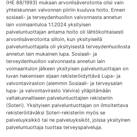
(HE 88/1993) mukaan arvonlisäverotonta olisi vain
yhteiskunnan valvonnan piiriin kuuluva hoito. Ennen
sosiaali- ja terveydenhuollon valvonnasta annetun
lain voimaantuloa 1.1.2024 yksityisen
palveluntuottajan antama hoito oli lähtökohtaisesti
arvonlisäverotonta silloin, kun yksityisellä
palveluntuottajalla oli yksityisestä terveydenhuollosta
annetun lain mukainen lupa. Sosiaali- ja
terveydenhuollon valvonnasta annetun lain
voimaantulon jälkeen yksityisen palveluntuottajan on
luvan hakemisen sijaan rekisteröidyttävä Lupa- ja
valvontaviraston (aiemmin Sosiaali- ja terveysalan
lupa- ja valvontavirasto Valvira) ylläpitämään
valtakunnalliseen palveluntuottajien rekisteriin
(Soteri). Yksityisen palveluntuottajan on ilmoitettava
rekisteröitäväksi Soteri-rekisteriin myös se
palveluyksikkö tai ne palveluyksiköt, joissa yksityinen
palveluntuottaja tuottaa terveyspalveluja.