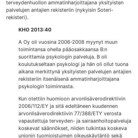
terveydenhuollon ammatinharjoittajana yksityisten
palvelujen antajien rekisteriin (nykyisin Soteri-
rekisteri).
KHO 2013:40
A Oy oli vuosina 2006-2008 myynyt muun
toimintansa ohella pääosakkaansa B:n
suorittamia psykologin palveluja. B oli
koulutukseltaan psykologi ja hän oli ollut tuona
aikana merkittynä yksityisten palvelujen antajien
rekisteriin itsenäisenä ammatinharjoittajana
psykologin toiminnasta.
Kun otettiin huomioon arvonlisäverodirektiivin
2006/112/EY ja sitä edeltäneen kuudennen
arvonlisäverodirektiivin 77/388/ETY verosta
vapautettuja terveyden- ja sairaanhoitopalveluja
koskevat säännökset, niiden tulkintaa koskeva
unionin tuomioistuimen oikeuskäytäntö sekä