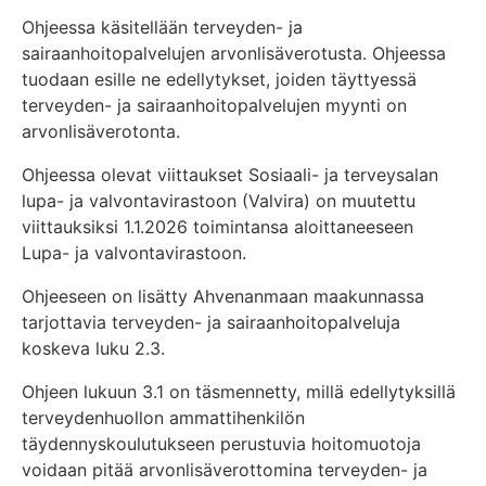
Ohjeessa käsitellään terveyden- ja
sairaanhoitopalvelujen arvonlisäverotusta. Ohjeessa
tuodaan esille ne edellytykset, joiden täyttyessä
terveyden- ja sairaanhoitopalvelujen myynti on
arvonlisäverotonta.
Ohjeessa olevat viittaukset Sosiaali- ja terveysalan
lupa- ja valvontavirastoon (Valvira) on muutettu
viittauksiksi 1.1.2026 toimintansa aloittaneeseen
Lupa- ja valvontavirastoon.
Ohjeeseen on lisätty Ahvenanmaan maakunnassa
tarjottavia terveyden- ja sairaanhoitopalveluja
koskeva luku 2.3.
Ohjeen lukuun 3.1 on täsmennetty, millä edellytyksillä
terveydenhuollon ammattihenkilön
täydennyskoulutukseen perustuvia hoitomuotoja
voidaan pitää arvonlisäverottomina terveyden- ja