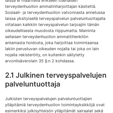
laissa ei määritellä erikseen itsenäisen
terveydenhuollon ammatinharjoittajan käsitettä.
Sosiaali- ja terveydenhuollon valvonnasta annetussa
laissa yksityisellä terveyspalvelun palveluntuottajalla
viitataan kaikkiin terveyspalvelun tarjoajiin tämän
oikeudellisesta muodosta riippumatta. Maininta
sellaisen terveydenhuollon ammattihenkilön
antamasta hoidosta, joka harjoittaa toimintaansa
lakiin perustuvan oikeuden nojalla tai joka on lain
nojalla rekisteröity, on kuitenkin säilytetty
arvonlisäverolain 35 §:n 2 kohdassa.
2.1 Julkinen terveyspalvelujen
palveluntuottaja
Julkisten terveyspalvelujen palveluntuottajien
ylläpitämiä terveydenhuollon toimintayksikköjä ovat
esimerkiksi julkisyhteisön ylläpitämät sairaalat sekä