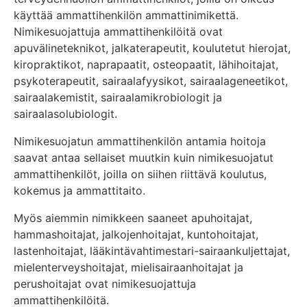
käyttää ammattihenkilön ammattinimikettä.
Nimikesuojattuja ammattihenkilöitä ovat
apuvälineteknikot, jalkaterapeutit, koulutetut hierojat,
kiropraktikot, naprapaatit, osteopaatit, lähihoitajat,
psykoterapeutit, sairaalafyysikot, sairaalageneetikot,
sairaalakemistit, sairaalamikrobiologit ja
sairaalasolubiologit.
Nimikesuojatun ammattihenkilön antamia hoitoja
saavat antaa sellaiset muutkin kuin nimikesuojatut
ammattihenkilöt, joilla on siihen riittävä koulutus,
kokemus ja ammattitaito.
Myös aiemmin nimikkeen saaneet apuhoitajat,
hammashoitajat, jalkojenhoitajat, kuntohoitajat,
lastenhoitajat, lääkintävahtimestari-sairaankuljettajat,
mielenterveyshoitajat, mielisairaanhoitajat ja
perushoitajat ovat nimikesuojattuja
ammattihenkilöitä.