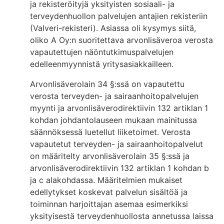
ja rekisteröityjä yksityisten sosiaali- ja
terveydenhuollon palvelujen antajien rekisteriin
(Valveri-rekisteri). Asiassa oli kysymys siitä,
oliko A Oy:n suoritettava arvonlisäveroa verosta
vapautettujen näöntutkimuspalvelujen
edelleenmyynnistä yritysasiakkailleen.
Arvonlisäverolain 34 §:ssä on vapautettu
verosta terveyden- ja sairaanhoitopalvelujen
myynti ja arvonlisäverodirektiivin 132 artiklan 1
kohdan johdantolauseen mukaan mainitussa
säännöksessä luetellut liiketoimet. Verosta
vapautetut terveyden- ja sairaanhoitopalvelut
on määritelty arvonlisäverolain 35 §:ssä ja
arvonlisäverodirektiivin 132 artiklan 1 kohdan b
ja c alakohdassa. Määritelmien mukaiset
edellytykset koskevat palvelun sisältöä ja
toiminnan harjoittajan asemaa esimerkiksi
yksityisestä terveydenhuollosta annetussa laissa