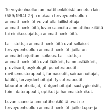
Terveydenhuollon ammattihenkilöistä annetun lain
(559/1994) 2 §:n mukaan terveydenhuollon
ammattihenkilöt voivat olla laillistettuja
ammattihenkilöitä, luvan saaneita ammattihenkilöitä
tai nimikesuojattuja ammattihenkilöitä.
Laillistettuja ammattihenkilöitä ovat sellaiset
terveydenhuollon ammattihenkilöt, joilla on
ammatinharjoittamisoikeus. Laillistettuja
ammattihenkilöitä ovat lääkärit, hammaslääkärit,
proviisorit, psykologit, puheterapeutit,
ravitsemusterapeutit, farmaseutit, sairaanhoitajat,
kätilöt, terveydenhoitajat, fysioterapeutit,
laboratoriohoitajat, röntgenhoitajat, suuhygienistit,
toimintaterapeutit, optikot ja hammasteknikot.
Luvan saaneita ammattihenkilöitä ovat ne
terveydenhuollon ammattihenkilöt, joille Lupa- ja