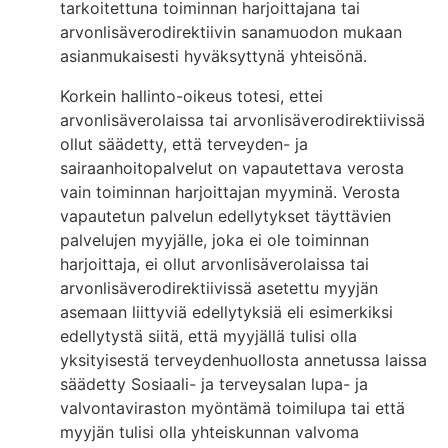
tarkoitettuna toiminnan harjoittajana tai
arvonlisäverodirektiivin sanamuodon mukaan
asianmukaisesti hyväksyttynä yhteisönä.
Korkein hallinto-oikeus totesi, ettei
arvonlisäverolaissa tai arvonlisäverodirektiivissä
ollut säädetty, että terveyden- ja
sairaanhoitopalvelut on vapautettava verosta
vain toiminnan harjoittajan myyminä. Verosta
vapautetun palvelun edellytykset täyttävien
palvelujen myyjälle, joka ei ole toiminnan
harjoittaja, ei ollut arvonlisäverolaissa tai
arvonlisäverodirektiivissä asetettu myyjän
asemaan liittyviä edellytyksiä eli esimerkiksi
edellytystä siitä, että myyjällä tulisi olla
yksityisestä terveydenhuollosta annetussa laissa
säädetty Sosiaali- ja terveysalan lupa- ja
valvontaviraston myöntämä toimilupa tai että
myyjän tulisi olla yhteiskunnan valvoma