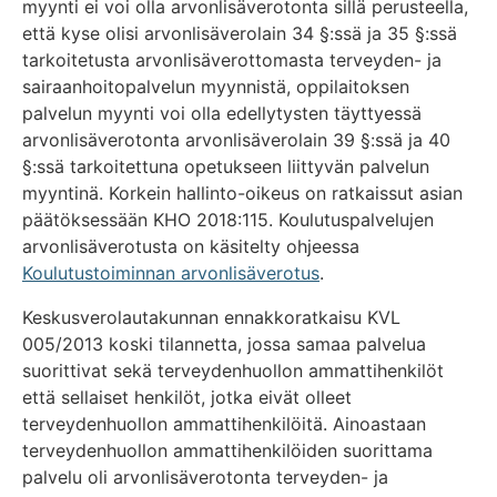
myynti ei voi olla arvonlisäverotonta sillä perusteella,
että kyse olisi arvonlisäverolain 34 §:ssä ja 35 §:ssä
tarkoitetusta arvonlisäverottomasta terveyden- ja
sairaanhoitopalvelun myynnistä, oppilaitoksen
palvelun myynti voi olla edellytysten täyttyessä
arvonlisäverotonta arvonlisäverolain 39 §:ssä ja 40
§:ssä tarkoitettuna opetukseen liittyvän palvelun
myyntinä. Korkein hallinto-oikeus on ratkaissut asian
päätöksessään KHO 2018:115. Koulutuspalvelujen
arvonlisäverotusta on käsitelty ohjeessa
Koulutustoiminnan arvonlisäverotus
.
Keskusverolautakunnan ennakkoratkaisu KVL
005/2013 koski tilannetta, jossa samaa palvelua
suorittivat sekä terveydenhuollon ammattihenkilöt
että sellaiset henkilöt, jotka eivät olleet
terveydenhuollon ammattihenkilöitä. Ainoastaan
terveydenhuollon ammattihenkilöiden suorittama
palvelu oli arvonlisäverotonta terveyden- ja