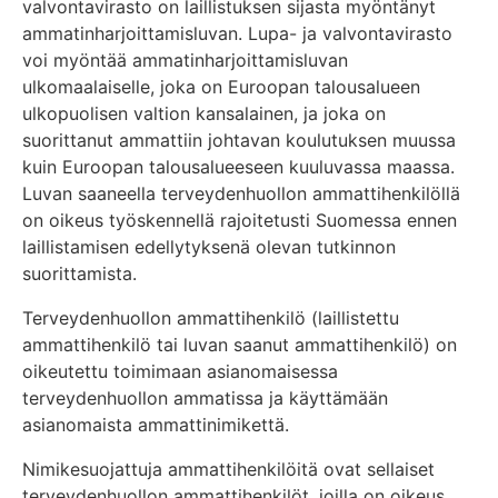
valvontavirasto on laillistuksen sijasta myöntänyt
ammatinharjoittamisluvan. Lupa- ja valvontavirasto
voi myöntää ammatinharjoittamisluvan
ulkomaalaiselle, joka on Euroopan talousalueen
ulkopuolisen valtion kansalainen, ja joka on
suorittanut ammattiin johtavan koulutuksen muussa
kuin Euroopan talousalueeseen kuuluvassa maassa.
Luvan saaneella terveydenhuollon ammattihenkilöllä
on oikeus työskennellä rajoitetusti Suomessa ennen
laillistamisen edellytyksenä olevan tutkinnon
suorittamista.
Terveydenhuollon ammattihenkilö (laillistettu
ammattihenkilö tai luvan saanut ammattihenkilö) on
oikeutettu toimimaan asianomaisessa
terveydenhuollon ammatissa ja käyttämään
asianomaista ammattinimikettä.
Nimikesuojattuja ammattihenkilöitä ovat sellaiset
terveydenhuollon ammattihenkilöt, joilla on oikeus