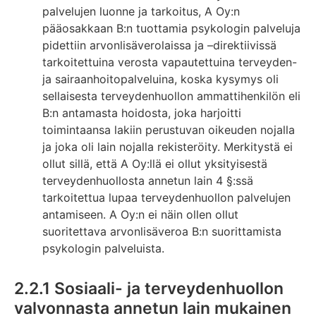
palvelujen luonne ja tarkoitus, A Oy:n
pääosakkaan B:n tuottamia psykologin palveluja
pidettiin arvonlisäverolaissa ja –direktiivissä
tarkoitettuina verosta vapautettuina terveyden-
ja sairaanhoitopalveluina, koska kysymys oli
sellaisesta terveydenhuollon ammattihenkilön eli
B:n antamasta hoidosta, joka harjoitti
toimintaansa lakiin perustuvan oikeuden nojalla
ja joka oli lain nojalla rekisteröity. Merkitystä ei
ollut sillä, että A Oy:llä ei ollut yksityisestä
terveydenhuollosta annetun lain 4 §:ssä
tarkoitettua lupaa terveydenhuollon palvelujen
antamiseen. A Oy:n ei näin ollen ollut
suoritettava arvonlisäveroa B:n suorittamista
psykologin palveluista.
2.2.1 Sosiaali- ja terveydenhuollon
valvonnasta annetun lain mukainen