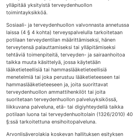
ylläpitää yksityistä terveydenhuollon
toimintayksikköä.
Sosiaali- ja terveydenhuollon valvonnasta annetussa
laissa (4 § 4 kohta) terveyspalvelulla tarkoitetaan
potilaan terveydentilan määrittämiseksi, hänen
terveytensä palauttamiseksi tai ylläpitämiseksi
tehtäviä toimenpiteitä, terveyden- ja sairaanhoitoa
taikka muuta käsittelyä, jossa käytetään
lääketieteellisiä tai hammaslääketieteellisiä
menetelmiä tai joka perustuu lääketieteeseen tai
hammaslääketieteeseen ja, joita suorittavat
terveydenhuollon ammattihenkilöt tai joita
suoritetaan terveydenhuollon palveluyksikössä,
liikkuvana palveluna, etä- tai digiyhteydellä taikka
potilaan luona tai terveydenhuoltolain (1326/2010) 40
§:ssä tarkoitettuna ensihoitopalveluna.
Arvonlisäverolakia koskevan hallituksen esityksen