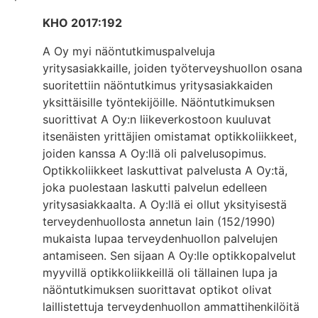
KHO 2017:192
A Oy myi näöntutkimuspalveluja
yritysasiakkaille, joiden työterveyshuollon osana
suoritettiin näöntutkimus yritysasiakkaiden
yksittäisille työntekijöille. Näöntutkimuksen
suorittivat A Oy:n liikeverkostoon kuuluvat
itsenäisten yrittäjien omistamat optikkoliikkeet,
joiden kanssa A Oy:llä oli palvelusopimus.
Optikkoliikkeet laskuttivat palvelusta A Oy:tä,
joka puolestaan laskutti palvelun edelleen
yritysasiakkaalta. A Oy:llä ei ollut yksityisestä
terveydenhuollosta annetun lain (152/1990)
mukaista lupaa terveydenhuollon palvelujen
antamiseen. Sen sijaan A Oy:lle optikkopalvelut
myyvillä optikkoliikkeillä oli tällainen lupa ja
näöntutkimuksen suorittavat optikot olivat
laillistettuja terveydenhuollon ammattihenkilöitä