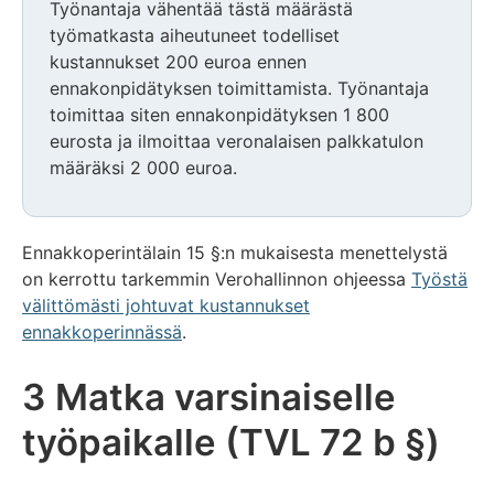
Työnantaja vähentää tästä määrästä
työmatkasta aiheutuneet todelliset
kustannukset 200 euroa ennen
ennakonpidätyksen toimittamista. Työnantaja
toimittaa siten ennakonpidätyksen 1 800
eurosta ja ilmoittaa veronalaisen palkkatulon
määräksi 2 000 euroa.
Ennakkoperintälain 15 §:n mukaisesta menettelystä
on kerrottu tarkemmin Verohallinnon ohjeessa
Työstä
välittömästi johtuvat kustannukset
ennakkoperinnässä
.
3 Matka varsinaiselle
työpaikalle (TVL 72 b §)