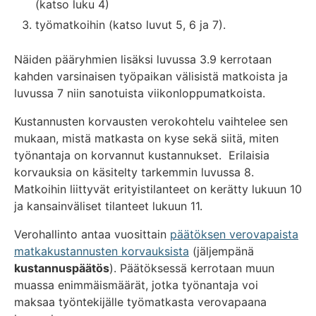
(katso luku 4)
työmatkoihin (katso luvut 5, 6 ja 7).
Näiden pääryhmien lisäksi luvussa 3.9 kerrotaan
kahden varsinaisen työpaikan välisistä matkoista ja
luvussa 7 niin sanotuista viikonloppumatkoista.
Kustannusten korvausten verokohtelu vaihtelee sen
mukaan, mistä matkasta on kyse sekä siitä, miten
työnantaja on korvannut kustannukset. Erilaisia
korvauksia on käsitelty tarkemmin luvussa 8.
Matkoihin liittyvät erityistilanteet on kerätty lukuun 10
ja kansainväliset tilanteet lukuun 11.
Verohallinto antaa vuosittain
päätöksen verovapaista
matkakustannusten korvauksista
(jäljempänä
kustannuspäätös
). Päätöksessä kerrotaan muun
muassa enimmäismäärät, jotka työnantaja voi
maksaa työntekijälle työmatkasta verovapaana