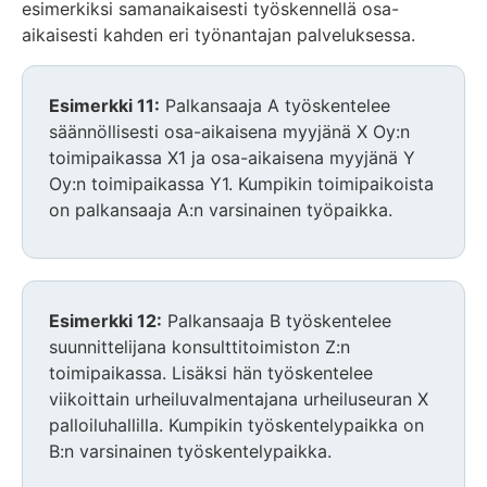
esimerkiksi samanaikaisesti työskennellä osa-
aikaisesti kahden eri työnantajan palveluksessa.
Esimerkki 11:
Palkansaaja A työskentelee
säännöllisesti osa-aikaisena myyjänä X Oy:n
toimipaikassa X1 ja osa-aikaisena myyjänä Y
Oy:n toimipaikassa Y1. Kumpikin toimipaikoista
on palkansaaja A:n varsinainen työpaikka.
Esimerkki 12:
Palkansaaja B työskentelee
suunnittelijana konsulttitoimiston Z:n
toimipaikassa. Lisäksi hän työskentelee
viikoittain urheiluvalmentajana urheiluseuran X
palloiluhallilla. Kumpikin työskentelypaikka on
B:n varsinainen työskentelypaikka.