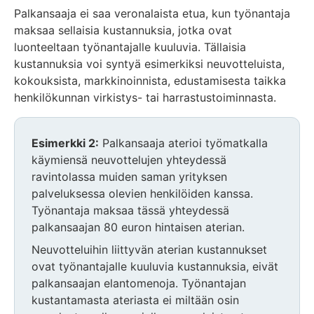
Palkansaaja ei saa veronalaista etua, kun työnantaja
maksaa sellaisia kustannuksia, jotka ovat
luonteeltaan työnantajalle kuuluvia. Tällaisia
kustannuksia voi syntyä esimerkiksi neuvotteluista,
kokouksista, markkinoinnista, edustamisesta taikka
henkilökunnan virkistys- tai harrastustoiminnasta.
Esimerkki 2:
Palkansaaja aterioi työmatkalla
käymiensä neuvottelujen yhteydessä
ravintolassa muiden saman yrityksen
palveluksessa olevien henkilöiden kanssa.
Työnantaja maksaa tässä yhteydessä
palkansaajan 80 euron hintaisen aterian.
Neuvotteluihin liittyvän aterian kustannukset
ovat työnantajalle kuuluvia kustannuksia, eivät
palkansaajan elantomenoja. Työnantajan
kustantamasta ateriasta ei miltään osin