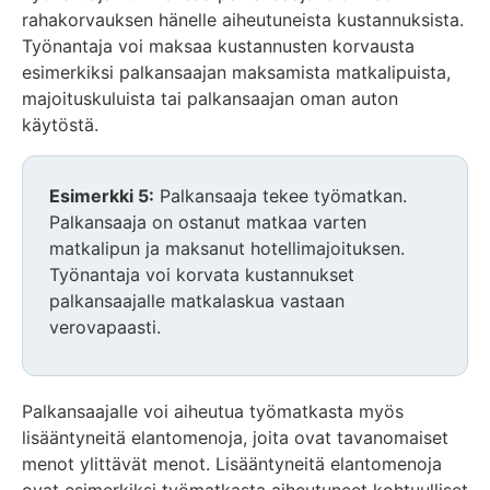
rahakorvauksen hänelle aiheutuneista kustannuksista.
Työnantaja voi maksaa kustannusten korvausta
esimerkiksi palkansaajan maksamista matkalipuista,
majoituskuluista tai palkansaajan oman auton
käytöstä.
Esimerkki 5:
Palkansaaja tekee työmatkan.
Palkansaaja on ostanut matkaa varten
matkalipun ja maksanut hotellimajoituksen.
Työnantaja voi korvata kustannukset
palkansaajalle matkalaskua vastaan
verovapaasti.
Palkansaajalle voi aiheutua työmatkasta myös
lisääntyneitä elantomenoja, joita ovat tavanomaiset
menot ylittävät menot. Lisääntyneitä elantomenoja
ovat esimerkiksi työmatkasta aiheutuneet kohtuulliset