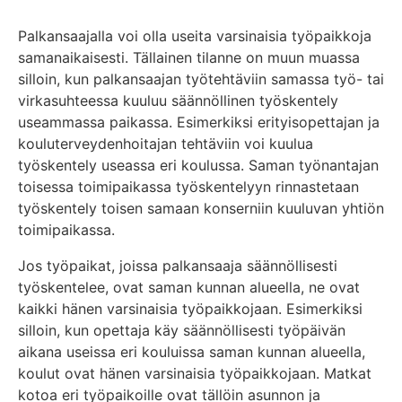
Palkansaajalla voi olla useita varsinaisia työpaikkoja
samanaikaisesti. Tällainen tilanne on muun muassa
silloin, kun palkansaajan työtehtäviin samassa työ- tai
virkasuhteessa kuuluu säännöllinen työskentely
useammassa paikassa. Esimerkiksi erityisopettajan ja
kouluterveydenhoitajan tehtäviin voi kuulua
työskentely useassa eri koulussa. Saman työnantajan
toisessa toimipaikassa työskentelyyn rinnastetaan
työskentely toisen samaan konserniin kuuluvan yhtiön
toimipaikassa.
Jos työpaikat, joissa palkansaaja säännöllisesti
työskentelee, ovat saman kunnan alueella, ne ovat
kaikki hänen varsinaisia työpaikkojaan. Esimerkiksi
silloin, kun opettaja käy säännöllisesti työpäivän
aikana useissa eri kouluissa saman kunnan alueella,
koulut ovat hänen varsinaisia työpaikkojaan. Matkat
kotoa eri työpaikoille ovat tällöin asunnon ja