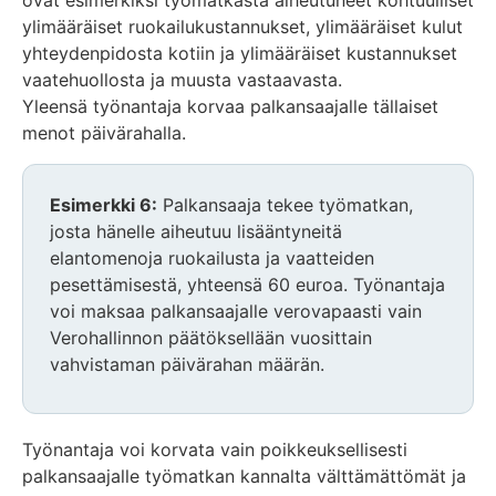
ylimääräiset ruokailukustannukset, ylimääräiset kulut
yhteydenpidosta kotiin ja ylimääräiset kustannukset
vaatehuollosta ja muusta vastaavasta.
Yleensä työnantaja korvaa palkansaajalle tällaiset
menot päivärahalla.
Esimerkki 6:
Palkansaaja tekee työmatkan,
josta hänelle aiheutuu lisääntyneitä
elantomenoja ruokailusta ja vaatteiden
pesettämisestä, yhteensä 60 euroa. Työnantaja
voi maksaa palkansaajalle verovapaasti vain
Verohallinnon päätöksellään vuosittain
vahvistaman päivärahan määrän.
Työnantaja voi korvata vain poikkeuksellisesti
palkansaajalle työmatkan kannalta välttämättömät ja