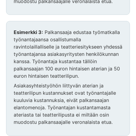
muodostu palkansaajalle veronalaista etua.
Esimerkki 3:
Palkansaaja edustaa työmatkalla
työnantajaansa osallistumalla
ravintolaillalliselle ja teatteriesitykseen yhdessä
työnantajansa asiakasyritysten henkilökunnan
kanssa. Työnantaja kustantaa tällöin
palkansaajan 100 euron hintaisen aterian ja 50
euron hintaisen teatterilipun.
Asiakasyhteistyöhön liittyvän aterian ja
teatterilipun kustannukset ovat työnantajalle
kuuluvia kustannuksia, eivät palkansaajan
elantomenoja. Työnantajan kustantamasta
ateriasta tai teatterilipusta ei miltään osin
muodostu palkansaajalle veronalaista etua.