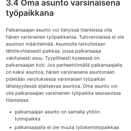
3.4 Oma asunto varsinaisena
työpaikkana
Palkansaajan asunto voi tietyissä tilanteissa olla
hänen varsinainen työpaikkansa. Tuloverolaissa ei ole
asunnon määritelmää. Asunnolla tarkoitetaan
lähtökohtaisesti paikkaa, jossa palkansaaja
vakituisesti asuu. Tyypillisesti kyseessä on
palkansaajan koti. Jos perheettömällä palkansaajalla
on kaksi asuntoa, hänen varsinaisena asuntonaan
pidetään verotuksessa varsinaisen työpaikan
läheisyydessä sijaitsevaa asuntoa. Oma asunto voi
olla palkansaajan varsinainen työpaikka seuraavissa
tilanteissa:
palkansaajan asunto on samalla yhtiön
toimipaikka
palkansaajalla ei ole muuta työskentelypaikkaa