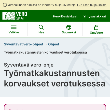
Verohallinnon nimissä on lähetetty huijausviestejä.
Lue lisää huijauksista
.
Siirry
Siirry
Henkilöasiakkaat
Yritysasiakkaat
suoraan
koko
sisältöön
sivuston
hakuun
Valikko
Hae
Suomeksi
OmaVero
Syventävät vero-ohjeet
Ohjeet
Työmatkakustannusten korvaukset verotuksessa
Syventävä vero-ohje
Työmatkakustannusten
korvaukset verotuksessa