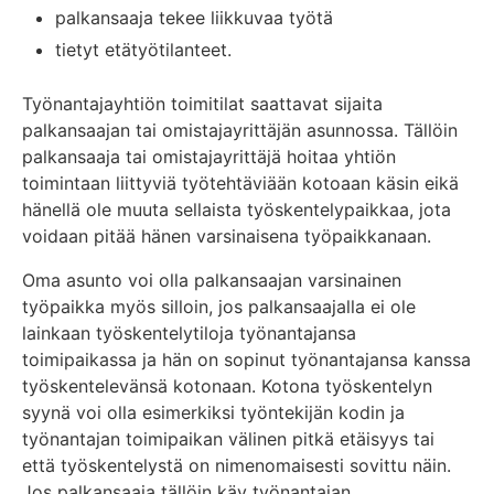
palkansaaja tekee liikkuvaa työtä
tietyt etätyötilanteet.
Työnantajayhtiön toimitilat saattavat sijaita
palkansaajan tai omistajayrittäjän asunnossa. Tällöin
palkansaaja tai omistajayrittäjä hoitaa yhtiön
toimintaan liittyviä työtehtäviään kotoaan käsin eikä
hänellä ole muuta sellaista työskentelypaikkaa, jota
voidaan pitää hänen varsinaisena työpaikkanaan.
Oma asunto voi olla palkansaajan varsinainen
työpaikka myös silloin, jos palkansaajalla ei ole
lainkaan työskentelytiloja työnantajansa
toimipaikassa ja hän on sopinut työnantajansa kanssa
työskentelevänsä kotonaan. Kotona työskentelyn
syynä voi olla esimerkiksi työntekijän kodin ja
työnantajan toimipaikan välinen pitkä etäisyys tai
että työskentelystä on nimenomaisesti sovittu näin.
Jos palkansaaja tällöin käy työnantajan