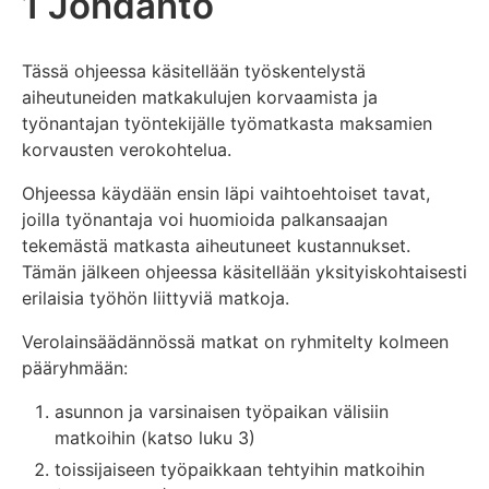
1 Johdanto
Tässä ohjeessa käsitellään työskentelystä
aiheutuneiden matkakulujen korvaamista ja
työnantajan työntekijälle työmatkasta maksamien
korvausten verokohtelua.
Ohjeessa käydään ensin läpi vaihtoehtoiset tavat,
joilla työnantaja voi huomioida palkansaajan
tekemästä matkasta aiheutuneet kustannukset.
Tämän jälkeen ohjeessa käsitellään yksityiskohtaisesti
erilaisia työhön liittyviä matkoja.
Verolainsäädännössä matkat on ryhmitelty kolmeen
pääryhmään:
asunnon ja varsinaisen työpaikan välisiin
matkoihin (katso luku 3)
toissijaiseen työpaikkaan tehtyihin matkoihin