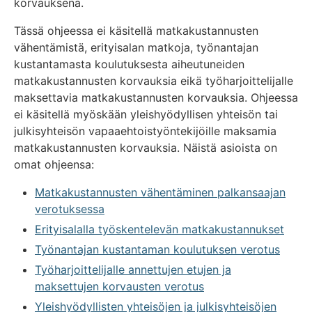
korvauksena.
Tässä ohjeessa ei käsitellä matkakustannusten
vähentämistä, erityisalan matkoja, työnantajan
kustantamasta koulutuksesta aiheutuneiden
matkakustannusten korvauksia eikä työharjoittelijalle
maksettavia matkakustannusten korvauksia. Ohjeessa
ei käsitellä myöskään yleishyödyllisen yhteisön tai
julkisyhteisön vapaaehtoistyöntekijöille maksamia
matkakustannusten korvauksia. Näistä asioista on
omat ohjeensa:
Matkakustannusten vähentäminen palkansaajan
verotuksessa
Erityisalalla työskentelevän matkakustannukset
Työnantajan kustantaman koulutuksen verotus
Työharjoittelijalle annettujen etujen ja
maksettujen korvausten verotus
Yleishyödyllisten yhteisöjen ja julkisyhteisöjen