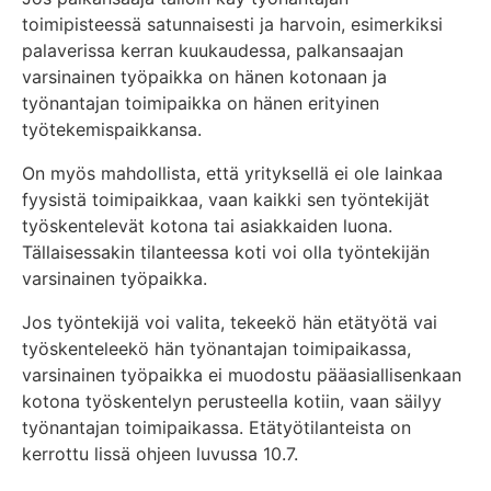
toimipisteessä satunnaisesti ja harvoin, esimerkiksi
palaverissa kerran kuukaudessa, palkansaajan
varsinainen työpaikka on hänen kotonaan ja
työnantajan toimipaikka on hänen erityinen
työtekemispaikkansa.
On myös mahdollista, että yrityksellä ei ole lainkaa
fyysistä toimipaikkaa, vaan kaikki sen työntekijät
työskentelevät kotona tai asiakkaiden luona.
Tällaisessakin tilanteessa koti voi olla työntekijän
varsinainen työpaikka.
Jos työntekijä voi valita, tekeekö hän etätyötä vai
työskenteleekö hän työnantajan toimipaikassa,
varsinainen työpaikka ei muodostu pääasiallisenkaan
kotona työskentelyn perusteella kotiin, vaan säilyy
työnantajan toimipaikassa. Etätyötilanteista on
kerrottu lissä ohjeen luvussa 10.7.