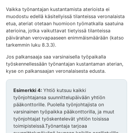
Vaikka työnantajan kustantamista aterioista ei
muodostu edellä käsitellyissä tilanteissa veronalaista
etua, ateriat otetaan huomioon työmatkalla saatuina
aterioina, jotka vaikuttavat tietyissä tilanteissa
päivärahan verovapaaseen enimmäismäärään (katso
tarkemmin luku 8.3.3).
Jos palkansaaja saa varsinaisella työpaikalla
työskennellessään työnantajan kustantaman aterian,
kyse on palkansaajan veronalaisesta edusta.
Esimerkki 4:
Yhtiö kutsuu kaikki
työnjohtajansa suunnittelupäivään yhtiön
pääkonttorille. Puolella työnjohtajista on
varsinainen työpaikka pääkonttorilla, ja muut
työnjohtajat työskentelevät yhtiön toisissa
toimipisteissä.Työnantaja tarjoaa
suunnittelupäivänä lounaan kaikille osallistujille.