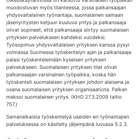
Oikeuskäytännössä on katsottu varsinaisen työpaikan
muodostuvan myös tilanteessa, jossa palkansaajan
yhdysvaltalainen työnantaja, suomalainen samaan
jäsenyritysten ketjuun kuuluva yritys ja palkansaaja
olivat sopineet, että palkansaaja siirtyy suomalaisen
yrityksen palvelukseen kahdeksi vuodeksi.
Työsopimus yhdysvaltalaisen yrityksen kanssa pysyi
voimassa Suomessa työskentelyn ajan ja palkansaaja
palasi työskentelemään kyseisen yrityksen
palvelukseen. Suomalaisen yrityksen tilat olivat
palkansaajan varsinainen työpaikka, koska hän
työskenteli suomalaisen yrityksen johdon alaisena ja
osana suomalaisen yrityksen organisaatiota. Palkan
maksoi suomalainen yritys. (KHO 27.3.2009 taltio
757.)
Samanaikaista työskentelyä useiden eri työnantajien
palveluksessa on käsitelty jäljempänä luvussa 5.2.3.