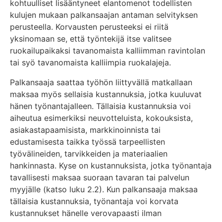
kohtuulliset lisääntyneet elantomenot todellisten
kulujen mukaan palkansaajan antaman selvityksen
perusteella. Korvausten perusteeksi ei riitä
yksinomaan se, että työntekijä itse valitsee
ruokailupaikaksi tavanomaista kalliimman ravintolan
tai syö tavanomaista kalliimpia ruokalajeja.
Palkansaaja saattaa työhön liittyvällä matkallaan
maksaa myös sellaisia kustannuksia, jotka kuuluvat
hänen työnantajalleen. Tällaisia kustannuksia voi
aiheutua esimerkiksi neuvotteluista, kokouksista,
asiakastapaamisista, markkinoinnista tai
edustamisesta taikka työssä tarpeellisten
työvälineiden, tarvikkeiden ja materiaalien
hankinnasta. Kyse on kustannuksista, jotka työnantaja
tavallisesti maksaa suoraan tavaran tai palvelun
myyjälle (katso luku 2.2). Kun palkansaaja maksaa
tällaisia kustannuksia, työnantaja voi korvata
kustannukset hänelle verovapaasti ilman