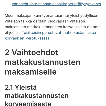
vapaaehtoistoiminnan ennakkoperintäkysymykset
Muun maksajan kuin työnantajan tai yleishyödyllisen
yhteisön taikka osittain verovapaan yhteisön
maksamista matkakustannusten korvauksista on oma
ohjeensa
Tositteisiin perustuvat matkakustannusten
korvaukset verotuksessa
.
2 Vaihtoehdot
matkakustannusten
maksamiselle
2.1 Yleistä
matkakustannusten
korvaamisesta