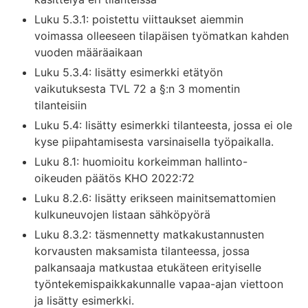
Luku 5.3.1: poistettu viittaukset aiemmin
voimassa olleeseen tilapäisen työmatkan kahden
vuoden määräaikaan
Luku 5.3.4: lisätty esimerkki etätyön
vaikutuksesta TVL 72 a §:n 3 momentin
tilanteisiin
Luku 5.4: lisätty esimerkki tilanteesta, jossa ei ole
kyse piipahtamisesta varsinaisella työpaikalla.
Luku 8.1: huomioitu korkeimman hallinto-
oikeuden päätös KHO 2022:72
Luku 8.2.6: lisätty erikseen mainitsemattomien
kulkuneuvojen listaan sähköpyörä
Luku 8.3.2: täsmennetty matkakustannusten
korvausten maksamista tilanteessa, jossa
palkansaaja matkustaa etukäteen erityiselle
työntekemispaikkakunnalle vapaa-ajan viettoon
ja lisätty esimerkki.