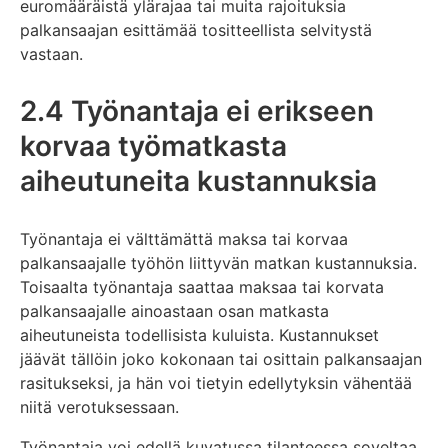
euromääräistä ylärajaa tai muita rajoituksia
palkansaajan esittämää tositteellista selvitystä
vastaan.
2.4 Työnantaja ei erikseen
korvaa työmatkasta
aiheutuneita kustannuksia
Työnantaja ei välttämättä maksa tai korvaa
palkansaajalle työhön liittyvän matkan kustannuksia.
Toisaalta työnantaja saattaa maksaa tai korvata
palkansaajalle ainoastaan osan matkasta
aiheutuneista todellisista kuluista. Kustannukset
jäävät tällöin joko kokonaan tai osittain palkansaajan
rasitukseksi, ja hän voi tietyin edellytyksin vähentää
niitä verotuksessaan.
Työnantaja voi edellä kuvatussa tilanteessa soveltaa