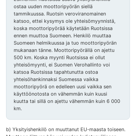
ostaa uuden moottoripyörän siellä
tammikuussa. Ruotsin veroviranomainen
katsoo, ettei kysymys ole yhteisömyynnistä,
koska moottoripyörää käytetään Ruotsissa
ennen muuttoa Suomeen. Henkilö muuttaa
Suomeen helmikuussa ja tuo moottoripyörän
mukanaan tänne. Moottoripyörällä on ajettu
500 km. Koska myynti Ruotsissa ei ollut
yhteisömyynti, ei Suomen Verohallinto voi
katsoa Ruotsissa tapahtunutta ostoa
yhteisöhankinnaksi Suomessa vaikka
moottoripyörä on edelleen uusi vaikka sen
käyttöönotosta on vähemmän kuin kuusi
kuutta tai sillä on ajettu vähemmän kuin 6 000
km.
b) Yksityishenkilö on muuttanut EU-maasta toiseen.