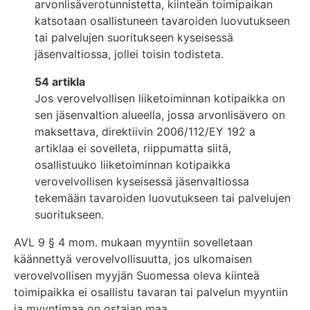
arvonlisäverotunnistetta, kiinteän toimipaikan
katsotaan osallistuneen tavaroiden luovutukseen
tai palvelujen suoritukseen kyseisessä
jäsenvaltiossa, jollei toisin todisteta.
54 artikla
Jos verovelvollisen liiketoiminnan kotipaikka on
sen jäsenvaltion alueella, jossa arvonlisävero on
maksettava, direktiivin 2006/112/EY 192 a
artiklaa ei sovelleta, riippumatta siitä,
osallistuuko liiketoiminnan kotipaikka
verovelvollisen kyseisessä jäsenvaltiossa
tekemään tavaroiden luovutukseen tai palvelujen
suoritukseen.
AVL 9 § 4 mom. mukaan myyntiin sovelletaan
käännettyä verovelvollisuutta, jos ulkomaisen
verovelvollisen myyjän Suomessa oleva kiinteä
toimipaikka ei osallistu tavaran tai palvelun myyntiin
ja myyntimaa on ostajan maa