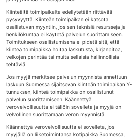
Kiinteältä toimipaikalta edellytetään riittävää
pysyvyyttä. Kiinteän toimipaikan ei katsota
osallistuvan myyntiin, jos sen teknisiä resursseja ja
henkilökuntaa ei käytetä palvelun suorittamiseen.
Toimitukseen osallistumisena ei pidetä sitä, että
kiinteä toimipaikka hoitaa laskutusta, kirjanpitoa,
velkojen perintää tai muita sellaisia hallinnollisia
tehtäviä.
Jos myyjä merkitsee palvelun myynnistä annettuun
laskuun Suomessa sijaitsevan kiinteän toimipaikan Y-
tunnuksen, kiinteä toimipaikka on osallistunut
palvelun suorittamiseen. Käännettyä
verovelvollisuutta ei tällöin sovelleta ja myyjä on
velvollinen suorittamaan veron myynnistä.
Käännettyä verovelvollisuutta ei sovelleta, jos
myyjällä on liiketoimintansa kotipaikka Suomessa,