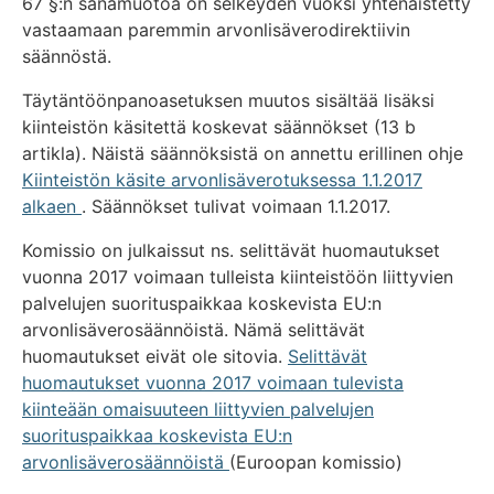
67 §:n sanamuotoa on selkeyden vuoksi yhtenäistetty
vastaamaan paremmin arvonlisäverodirektiivin
säännöstä.
Täytäntöönpanoasetuksen muutos sisältää lisäksi
kiinteistön käsitettä koskevat säännökset (13 b
artikla). Näistä säännöksistä on annettu erillinen ohje
Kiinteistön käsite arvonlisäverotuksessa 1.1.2017
alkaen
. Säännökset tulivat voimaan 1.1.2017.
Komissio on julkaissut ns. selittävät huomautukset
vuonna 2017 voimaan tulleista kiinteistöön liittyvien
palvelujen suorituspaikkaa koskevista EU:n
arvonlisäverosäännöistä. Nämä selittävät
huomautukset eivät ole sitovia.
Selittävät
huomautukset vuonna 2017 voimaan tulevista
kiinteään omaisuuteen liittyvien palvelujen
suorituspaikkaa koskevista EU:n
arvonlisäverosäännöistä
(Euroopan komissio)