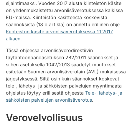
sijaintimaaksi. Vuoden 2017 alusta kiinteistön käsite
on yhdenmukaistettu arvonlisäverotuksessa kaikissa
EU-maissa. Kiinteistön käsitteestä koskevista
säännöksistä (13 b artikla) on annettu erillinen ohje
Kiinteistön käsite arvonlisäverotuksessa 1.1.2017
alkaen
.
Tässä ohjeessa arvonlisäverodirektiivin
täytäntöönpanoasetuksen 282/2011 säännökset ja
siihen asetuksella 1042/2013 säädetyt muutokset
esitetään Suomen arvonlisäverolain (AVL) mukaisessa
järjestyksessä. Siltä osin kuin säännökset koskevat
tele-, lähetys- ja sähköisten palvelujen myyntimaata
ohjeistus löytyy erillisestä ohjeesta
Tele-, lähetys- ja
sähköisten palvelujen arvonlisäverotus
.
Verovelvollisuus