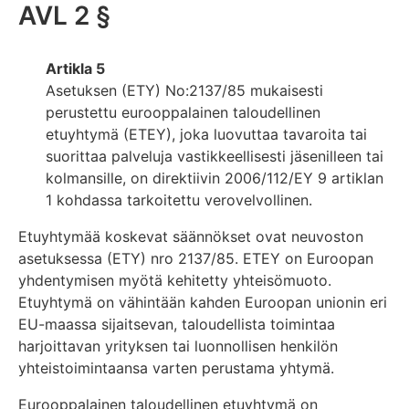
AVL 2 §
Artikla 5
Asetuksen (ETY) No:2137/85 mukaisesti
perustettu eurooppalainen taloudellinen
etuyhtymä (ETEY), joka luovuttaa tavaroita tai
suorittaa palveluja vastikkeellisesti jäsenilleen tai
kolmansille, on direktiivin 2006/112/EY 9 artiklan
1 kohdassa tarkoitettu verovelvollinen.
Etuyhtymää koskevat säännökset ovat neuvoston
asetuksessa (ETY) nro 2137/85. ETEY on Euroopan
yhdentymisen myötä kehitetty yhteisömuoto.
Etuyhtymä on vähintään kahden Euroopan unionin eri
EU-maassa sijaitsevan, taloudellista toimintaa
harjoittavan yrityksen tai luonnollisen henkilön
yhteistoimintaansa varten perustama yhtymä.
Eurooppalainen taloudellinen etuyhtymä on