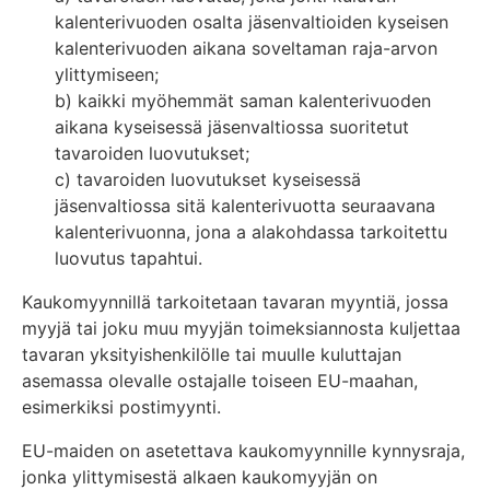
kalenterivuoden osalta jäsenvaltioiden kyseisen
kalenterivuoden aikana soveltaman raja-arvon
ylittymiseen;
b) kaikki myöhemmät saman kalenterivuoden
aikana kyseisessä jäsenvaltiossa suoritetut
tavaroiden luovutukset;
c) tavaroiden luovutukset kyseisessä
jäsenvaltiossa sitä kalenterivuotta seuraavana
kalenterivuonna, jona a alakohdassa tarkoitettu
luovutus tapahtui.
Kaukomyynnillä tarkoitetaan tavaran myyntiä, jossa
myyjä tai joku muu myyjän toimeksiannosta kuljettaa
tavaran yksityishenkilölle tai muulle kuluttajan
asemassa olevalle ostajalle toiseen EU-maahan,
esimerkiksi postimyynti.
EU-maiden on asetettava kaukomyynnille kynnysraja,
jonka ylittymisestä alkaen kaukomyyjän on