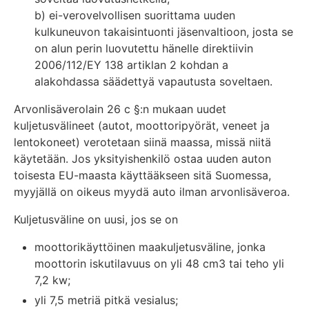
b) ei-verovelvollisen suorittama uuden
kulkuneuvon takaisintuonti jäsenvaltioon, josta se
on alun perin luovutettu hänelle direktiivin
2006/112/EY 138 artiklan 2 kohdan a
alakohdassa säädettyä vapautusta soveltaen.
Arvonlisäverolain 26 c §:n mukaan uudet
kuljetusvälineet (autot, moottoripyörät, veneet ja
lentokoneet) verotetaan siinä maassa, missä niitä
käytetään. Jos yksityishenkilö ostaa uuden auton
toisesta EU-maasta käyttääkseen sitä Suomessa,
myyjällä on oikeus myydä auto ilman arvonlisäveroa.
Kuljetusväline on uusi, jos se on
moottorikäyttöinen maakuljetusväline, jonka
moottorin iskutilavuus on yli 48 cm3 tai teho yli
7,2 kw;
yli 7,5 metriä pitkä vesialus;