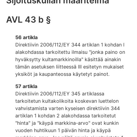
Sijoituskullan määritelmä
AVL 43 b §
56 artikla
Direktiivin 2006/112/EY 344 artiklan 1 kohdan l
alakohdassa tarkoitettu ilmaisu "jonka paino on
hyväksytty kultamarkkinoilla" käsittää ainakin
tämän asetuksen liitteessä III esitetyn mukaiset
yksiköt ja kaupanteossa käytetyt painot.
57 artikla
Direktiivin 2006/112/EY 345 artiklassa
tarkoitetun kultakolikoita koskevan luettelon
vahvistamista varten kyseisen direktiivin 344
artiklan 1 kohdan 2 alakohdassa tarkoitetut
"hinta" ja "käypä markkina-arvo" ovat kunkin
vuoden huhtikuun 1 päivän hinta ja käypä