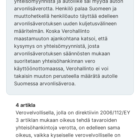
yhteisömyynnistä ja autoliike sai myydä auton
arvonlisäverotta. Henkilö palaa Suomeen ja
muuttohetkellä henkilöauto täyttää edelleen
arvonlisäverotuksen uuden kuljetusvälineen
määritelmän. Koska Verohallinto
maastamuuton ajankohtana katsoi, että
kysymys on yhteisömyynnistä, josta
arvonlisäverotuksen säännösten mukaan
suoritetaan yhteisöhankinnan vero
käyttöönottomaassa, Verohallinto ei voi
takaisin muuton perusteella määrätä autolle
Suomessa arvonlisäveroa.
4 artikla
Verovelvollisella, jolla on direktiivin 2006/112/EY
3 artiklan mukaan oikeus tehdä tavaroiden
yhteisöhankintoja verotta, on edelleen sama
oikeus, vaikka kyseiselle verovelvolliselle on