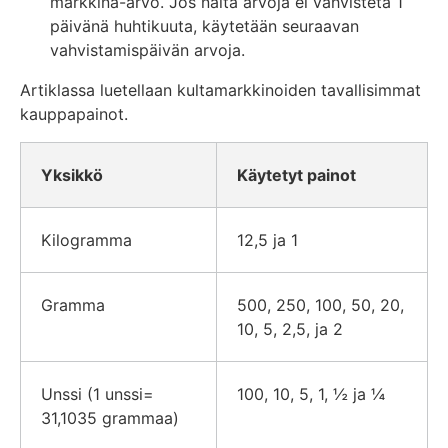
markkina-arvo. Jos näitä arvoja ei vahvisteta 1
päivänä huhtikuuta, käytetään seuraavan
vahvistamispäivän arvoja.
Artiklassa luetellaan kultamarkkinoiden tavallisimmat
kauppapainot.
Yksikkö
Käytetyt painot
Kilogramma
12,5 ja 1
Gramma
500, 250, 100, 50, 20,
10, 5, 2,5, ja 2
Unssi (1 unssi=
100, 10, 5, 1, ½ ja ¼
31,1035 grammaa)