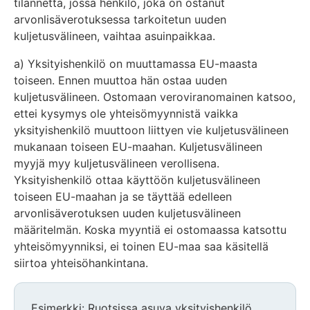
tilannetta, jossa henkilö, joka on ostanut
arvonlisäverotuksessa tarkoitetun uuden
kuljetusvälineen, vaihtaa asuinpaikkaa.
a) Yksityishenkilö on muuttamassa EU-maasta
toiseen. Ennen muuttoa hän ostaa uuden
kuljetusvälineen. Ostomaan veroviranomainen katsoo,
ettei kysymys ole yhteisömyynnistä vaikka
yksityishenkilö muuttoon liittyen vie kuljetusvälineen
mukanaan toiseen EU-maahan. Kuljetusvälineen
myyjä myy kuljetusvälineen verollisena.
Yksityishenkilö ottaa käyttöön kuljetusvälineen
toiseen EU-maahan ja se täyttää edelleen
arvonlisäverotuksen uuden kuljetusvälineen
määritelmän. Koska myyntiä ei ostomaassa katsottu
yhteisömyynniksi, ei toinen EU-maa saa käsitellä
siirtoa yhteisöhankintana.
Esimerkki: Ruotsissa asuva yksityishenkilö