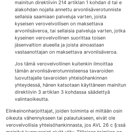
mainitun direktiivin 214 artiklan 1 kohdan d tai e
alakohdan nojalla annettu arvonlisäverotunniste
sellaisia saamiaan palveluja varten, joista
kyseisen verovelvollisen on maksettava
arvonlisäveroa, tai sellaisia palveluja varten, jotka
kyseinen verovelvollinen suorittaa toisen
jäsenvaltion alueella ja joista ainoastaan
vastaanottajan on maksettava arvonlisäveroa.
Jos tämä verovelvollinen kuitenkin ilmoittaa
tämän arvonlisäverotunnisteensa tavaroiden
luovuttajalle tavaroiden yhteisöhankinnan
yhteydessä, hänen katsotaan käyttäneen mainitun
direktiivin 3 artiklan 3 kohdassa säädettyä
valintaoikeutta.
Elinkeinonharjoittajat, joiden toiminta ei miltään osin
oikeuta vähennykseen tai palautukseen, eivät ole
verovelvollisia yhteisöhankinnasta, jos AVL 26 c §:ssä