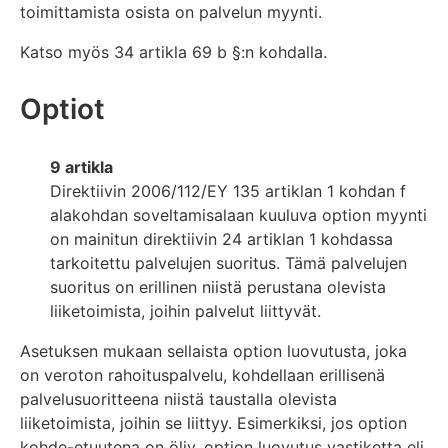
toimittamista osista on palvelun myynti.
Katso myös 34 artikla 69 b §:n kohdalla.
Optiot
9 artikla
Direktiivin 2006/112/EY 135 artiklan 1 kohdan f
alakohdan soveltamisalaan kuuluva option myynti
on mainitun direktiivin 24 artiklan 1 kohdassa
tarkoitettu palvelujen suoritus. Tämä palvelujen
suoritus on erillinen niistä perustana olevista
liiketoimista, joihin palvelut liittyvät.
Asetuksen mukaan sellaista option luovutusta, joka
on veroton rahoituspalvelu, kohdellaan erillisenä
palvelusuoritteena niistä taustalla olevista
liiketoimista, joihin se liittyy. Esimerkiksi, jos option
kohde-etuutena on öljy, option luovutus vastiketta eli