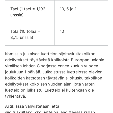
Tael (1 tael = 1,193
10, 5 ja 1
unssia)
Tola (10 tolaa =
10
3,75 unssia)
Komissio julkaisee luettelon sijoituskultakolikon
edellytykset täyttävistä kolikoista Euroopan unionin
virallisen lehden C sarjassa ennen kunkin vuoden
joulukuun 1 päivää. Julkaistussa luettelossa olevien
kolikoiden katsotaan täyttävän sijoituskultakolikon
edellytykset koko sen vuoden ajan, jota varten
luettelo on julkaistu. Luettelo ei kuitenkaan ole
tyhjentävä.
Artiklassa vahvistetaan, että
sijoituskultakolikkoluetteloa laadittaessa kullan