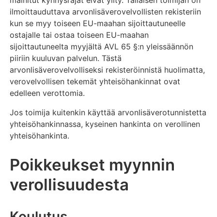
mainitut kynnysrajat eivät ylity. Tällaisen toimijan on
ilmoittauduttava arvonlisäverovelvollisten rekisteriin
kun se myy toiseen EU-maahan sijoittautuneelle
ostajalle tai ostaa toiseen EU-maahan
sijoittautuneelta myyjältä AVL 65 §:n yleissäännön
piiriin kuuluvan palvelun. Tästä
arvonlisäverovelvolliseksi rekisteröinnistä huolimatta,
verovelvollisen tekemät yhteisöhankinnat ovat
edelleen verottomia.
Jos toimija kuitenkin käyttää arvonlisäverotunnistetta
yhteisöhankinnassa, kyseinen hankinta on verollinen
yhteisöhankinta.
Poikkeukset myynnin
verollisuudesta
Koulutus