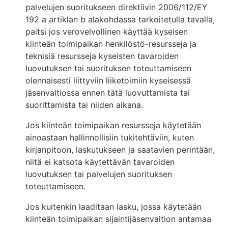
palvelujen suoritukseen direktiivin 2006/112/EY
192 a artiklan b alakohdassa tarkoitetulla tavalla,
paitsi jos verovelvollinen käyttää kyseisen
kiinteän toimipaikan henkilöstö-resursseja ja
teknisiä resursseja kyseisten tavaroiden
luovutuksen tai suorituksen toteuttamiseen
olennaisesti liittyviin liiketoimiin kyseisessä
jäsenvaltiossa ennen tätä luovuttamista tai
suorittamista tai niiden aikana.
Jos kiinteän toimipaikan resursseja käytetään
ainoastaan hallinnollisiin tukitehtäviin, kuten
kirjanpitoon, laskutukseen ja saatavien perintään,
niitä ei katsota käytettävän tavaroiden
luovutuksen tai palvelujen suorituksen
toteuttamiseen.
Jos kuitenkin laaditaan lasku, jossa käytetään
kiinteän toimipaikan sijaintijäsenvaltion antamaa