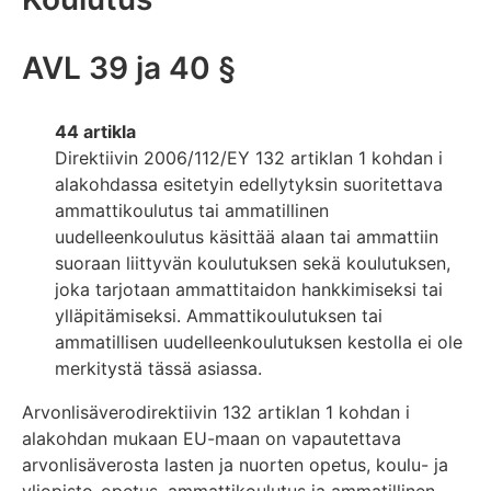
AVL 39 ja 40 §
44 artikla
Direktiivin 2006/112/EY 132 artiklan 1 kohdan i
alakohdassa esitetyin edellytyksin suoritettava
ammattikoulutus tai ammatillinen
uudelleenkoulutus käsittää alaan tai ammattiin
suoraan liittyvän koulutuksen sekä koulutuksen,
joka tarjotaan ammattitaidon hankkimiseksi tai
ylläpitämiseksi. Ammattikoulutuksen tai
ammatillisen uudelleenkoulutuksen kestolla ei ole
merkitystä tässä asiassa.
Arvonlisäverodirektiivin 132 artiklan 1 kohdan i
alakohdan mukaan EU-maan on vapautettava
arvonlisäverosta lasten ja nuorten opetus, koulu- ja
yliopisto-opetus, ammattikoulutus ja ammatillinen