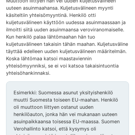
Muuttoon liittyen hän vei uuden kuljetusvälineen
uuteen asuinmaahansa. Kuljetusvälineen myynti
käsiteltiin yhteisömyyntinä. Henkilö otti
kuljetusvälineen käyttöön uudessa asuinmaassaan ja
ilmoitti siitä uuden asuinmaansa veroviranomaiselle.
Kun henkilö palaa lähtömaahan hän tuo
kuljetusvälineen takaisin tähän maahan. Kuljetusväline
täyttää edelleen uuden kuljetusvälineen määritelmän.
Koska lähtömaa katsoi maastaviennin
yhteisömyynniksi, se ei voi katsoa takaisintuontia
yhteisöhankinnaksi.
Esimerkki: Suomessa asunut yksityishenkilö
muutti Suomesta toiseen EU-maahan. Henkilö
oli muuttoon liittyen ostanut uuden
henkilöauton, jonka hän vei mukanaan uuteen
asuinpaikkaansa toisessa EU-maassa. Suomen
Verohallinto katsoi, että kysymys oli