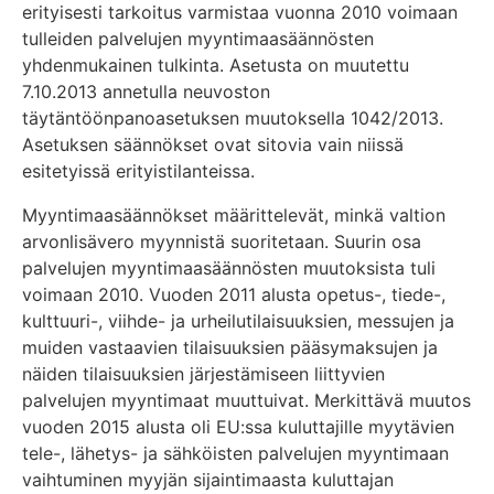
erityisesti tarkoitus varmistaa vuonna 2010 voimaan
tulleiden palvelujen myyntimaasäännösten
yhdenmukainen tulkinta. Asetusta on muutettu
7.10.2013 annetulla neuvoston
täytäntöönpanoasetuksen muutoksella 1042/2013.
Asetuksen säännökset ovat sitovia vain niissä
esitetyissä erityistilanteissa.
Myyntimaasäännökset määrittelevät, minkä valtion
arvonlisävero myynnistä suoritetaan. Suurin osa
palvelujen myyntimaasäännösten muutoksista tuli
voimaan 2010. Vuoden 2011 alusta opetus-, tiede-,
kulttuuri-, viihde- ja urheilutilaisuuksien, messujen ja
muiden vastaavien tilaisuuksien pääsymaksujen ja
näiden tilaisuuksien järjestämiseen liittyvien
palvelujen myyntimaat muuttuivat. Merkittävä muutos
vuoden 2015 alusta oli EU:ssa kuluttajille myytävien
tele-, lähetys- ja sähköisten palvelujen myyntimaan
vaihtuminen myyjän sijaintimaasta kuluttajan