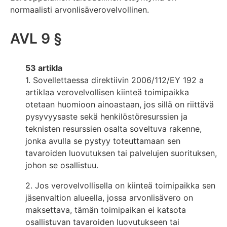
normaalisti arvonlisäverovelvollinen.
AVL 9 §
53 artikla
1. Sovellettaessa direktiivin 2006/112/EY 192 a
artiklaa verovelvollisen kiinteä toimipaikka
otetaan huomioon ainoastaan, jos sillä on riittävä
pysyvyysaste sekä henkilöstöresurssien ja
teknisten resurssien osalta soveltuva rakenne,
jonka avulla se pystyy toteuttamaan sen
tavaroiden luovutuksen tai palvelujen suorituksen,
johon se osallistuu.
2. Jos verovelvollisella on kiinteä toimipaikka sen
jäsenvaltion alueella, jossa arvonlisävero on
maksettava, tämän toimipaikan ei katsota
osallistuvan tavaroiden luovutukseen tai