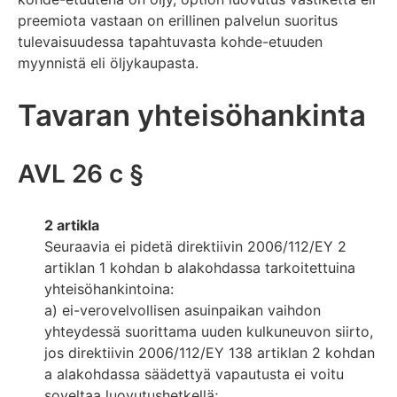
preemiota vastaan on erillinen palvelun suoritus
tulevaisuudessa tapahtuvasta kohde-etuuden
myynnistä eli öljykaupasta.
Tavaran yhteisöhankinta
AVL 26 c §
2 artikla
Seuraavia ei pidetä direktiivin 2006/112/EY 2
artiklan 1 kohdan b alakohdassa tarkoitettuina
yhteisöhankintoina:
a) ei-verovelvollisen asuinpaikan vaihdon
yhteydessä suorittama uuden kulkuneuvon siirto,
jos direktiivin 2006/112/EY 138 artiklan 2 kohdan
a alakohdassa säädettyä vapautusta ei voitu
soveltaa luovutushetkellä;