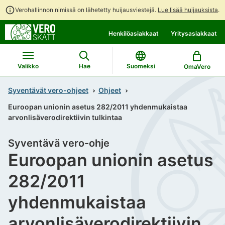
Verohallinnon nimissä on lähetetty huijausviestejä.
Lue lisää huijauksista
.
Siirry
Siirry
Henkilöasiakkaat
Yritysasiakkaat
suoraan
koko
sisältöön
sivuston
hakuun
Valikko
Hae
Suomeksi
OmaVero
Syventävät vero-ohjeet
Ohjeet
Euroopan unionin asetus 282/2011 yhdenmukaistaa
arvonlisäverodirektiivin tulkintaa
Syventävä vero-ohje
Euroopan unionin asetus
282/2011
yhdenmukaistaa
arvonlisäverodirektiivin