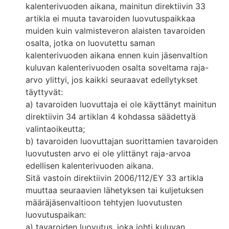
kalenterivuoden aikana, mainitun direktiivin 33
artikla ei muuta tavaroiden luovutuspaikkaa
muiden kuin valmisteveron alaisten tavaroiden
osalta, jotka on luovutettu saman
kalenterivuoden aikana ennen kuin jäsenvaltion
kuluvan kalenterivuoden osalta soveltama raja-
arvo ylittyi, jos kaikki seuraavat edellytykset
täyttyvät:
a) tavaroiden luovuttaja ei ole käyttänyt mainitun
direktiivin 34 artiklan 4 kohdassa säädettyä
valintaoikeutta;
b) tavaroiden luovuttajan suorittamien tavaroiden
luovutusten arvo ei ole ylittänyt raja-arvoa
edellisen kalenterivuoden aikana.
Sitä vastoin direktiivin 2006/112/EY 33 artikla
muuttaa seuraavien lähetyksen tai kuljetuksen
määräjäsenvaltioon tehtyjen luovutusten
luovutuspaikan:
a) tavaroiden luovutus, joka johti kuluvan