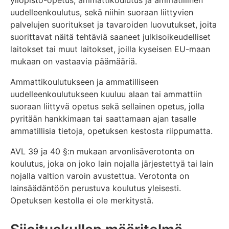
uudelleenkoulutus, sekä niihin suoraan liittyvien
palvelujen suoritukset ja tavaroiden luovutukset, joita
suorittavat näitä tehtäviä saaneet julkisoikeudelliset
laitokset tai muut laitokset, joilla kyseisen EU-maan
mukaan on vastaavia päämääriä.
Ammattikoulutukseen ja ammatilliseen
uudelleenkoulutukseen kuuluu alaan tai ammattiin
suoraan liittyvä opetus sekä sellainen opetus, jolla
pyritään hankkimaan tai saattamaan ajan tasalle
ammatillisia tietoja, opetuksen kestosta riippumatta.
AVL 39 ja 40 §:n mukaan arvonlisäverotonta on
koulutus, joka on joko lain nojalla järjestettyä tai lain
nojalla valtion varoin avustettua. Verotonta on
lainsäädäntöön perustuva koulutus yleisesti.
Opetuksen kestolla ei ole merkitystä.