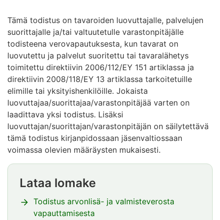
Tämä todistus on tavaroiden luovuttajalle, palvelujen
suorittajalle ja/tai valtuutetulle varastonpitäjälle
todisteena verovapautuksesta, kun tavarat on
luovutettu ja palvelut suoritettu tai tavaralähetys
toimitettu direktiivin 2006/112/EY 151 artiklassa ja
direktiivin 2008/118/EY 13 artiklassa tarkoitetuille
elimille tai yksityishenkilöille. Jokaista
luovuttajaa/suorittajaa/varastonpitäjää varten on
laadittava yksi todistus. Lisäksi
luovuttajan/suorittajan/varastonpitäjän on säilytettävä
tämä todistus kirjanpidossaan jäsenvaltiossaan
voimassa olevien määräysten mukaisesti.
Lataa lomake
Huomio
osio
Todistus arvonlisä- ja valmisteverosta
alkaa
vapauttamisesta