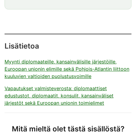
Huomio
osio
päätty
Lisätietoa
Myynti diplomaateille, kansainvälisille järjestöille,
Euroopan unionin elimille sekä Pohjois-Atlantin liittoon
kuuluvien valtioiden puolustusvoimille
Vapautukset valmisteverosta: diplomaattiset
edustustot, diplomaatit, konsulit, kansainväliset
järjestöt sekä Euroopan unionin toimielimet
Mitä mieltä olet tästä sisällöstä?