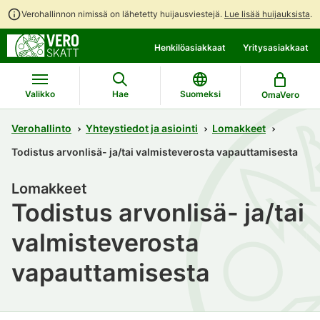
Verohallinnon nimissä on lähetetty huijausviestejä.
Lue lisää huijauksista
.
Siirry
Siirry
Henkilöasiakkaat
Yritysasiakkaat
suoraan
koko
sisältöön
sivuston
hakuun
Valikko
Hae
Suomeksi
OmaVero
Verohallinto
Yhteystiedot ja asiointi
Lomakkeet
Todistus arvonlisä- ja/tai valmisteverosta vapauttamisesta
Lomakkeet
Todistus arvonlisä- ja/tai
valmisteverosta
vapauttamisesta