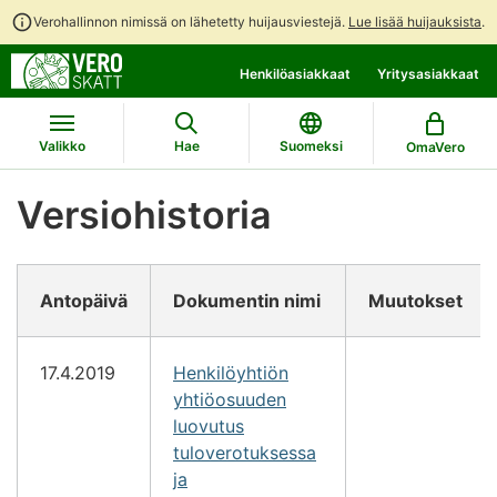
Verohallinnon nimissä on lähetetty huijausviestejä.
Lue lisää huijauksista
.
Siirry
Siirry
Henkilöasiakkaat
Yritysasiakkaat
suoraan
koko
sisältöön
sivuston
hakuun
Valikko
Hae
Suomeksi
OmaVero
Versiohistoria
Antopäivä
Dokumentin nimi
Muutokset
17.4.2019
Henkilöyhtiön
yhtiöosuuden
luovutus
tuloverotuksessa
ja