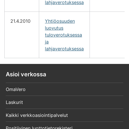
lahjaverotuksessa
21.4.2010
Yhtiöosuuden
luovutus
tuloverotuksessa
ja
lahjaverotuksessa
Asioi verkossa
OmaVero
Laskurit
Kaikki verkkoasiointipalvelut
Positiivinen luottotietorekisteri