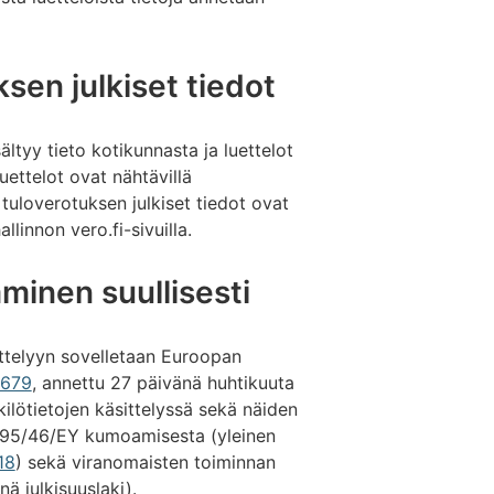
ksen julkiset tiedot
sältyy tieto kotikunnasta ja luettelot
uettelot ovat nähtävillä
 tuloverotuksen julkiset tiedot ovat
linnon vero.fi-sivuilla.
aminen suullisesti
ittelyyn sovelletaan Euroopan
/679
, annettu 27 päivänä huhtikuuta
kilötietojen käsittelyssä sekä näiden
in 95/46/EY kumoamisesta (yleinen
18
) sekä viranomaisten toiminnan
nä julkisuuslaki).