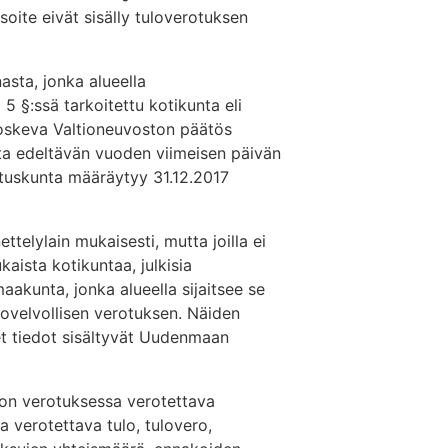
soite eivät sisälly tuloverotuksen
asta, jonka alueella
) 5 §:ssä tarkoitettu kotikunta eli
koskeva Valtioneuvoston päätös
ta edeltävän vuoden viimeisen päivän
tuskunta määräytyy 31.12.2017
telylain mukaisesti, mutta joilla ei
aista kotikuntaa, julkisia
aakunta, jonka alueella sijaitsee se
rovelvollisen verotuksen. Näiden
set tiedot sisältyvät Uudenmaan
tion verotuksessa verotettava
a verotettava tulo, tulovero,