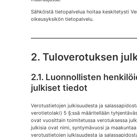
Sähköistä tietopalvelua hoitaa keskitetysti Ve
oikeusyksikön tietopalvelu.
2. Tuloverotuksen julk
2.1. Luonnollisten henkil
julkiset tiedot
Verotustietojen julkisuudesta ja salassapidost
verotietolaki) 5 §:ssä määritellään tyhjentäväs
ovat vuosittain toimitetussa verotuksessa julki
julkisia ovat nimi, syntymävuosi ja maakuntaa 
verotustietojen julkisuudesta ja salassapidos