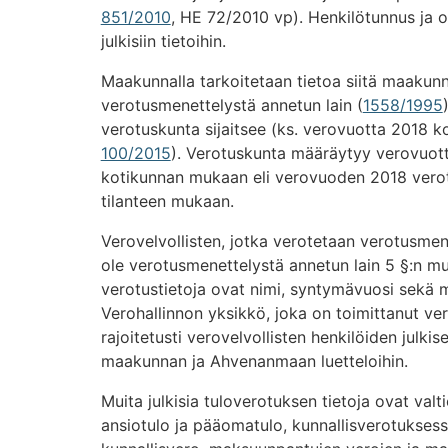
851/2010
, HE 72/2010 vp). Henkilötunnus ja o
julkisiin tietoihin.
Maakunnalla tarkoitetaan tietoa siitä maakunn
verotusmenettelystä annetun lain (
1558/1995
verotuskunta sijaitsee (ks. verovuotta 2018 
100/2015
). Verotuskunta määräytyy verovuot
kotikunnan mukaan eli verovuoden 2018 vero
tilanteen mukaan.
Verovelvollisten, jotka verotetaan verotusmenet
ole verotusmenettelystä annetun lain 5 §:n muk
verotustietoja ovat nimi, syntymävuosi sekä m
Verohallinnon yksikkö, joka on toimittanut ve
rajoitetusti verovelvollisten henkilöiden julki
maakunnan ja Ahvenanmaan luetteloihin.
Muita julkisia tuloverotuksen tietoja ovat val
ansiotulo ja pääomatulo, kunnallisverotuksess