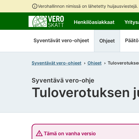
Verohallinnon nimissä on lähetetty huijausviestejä
Henkilöasiakkaat
Yritys
Syventävät vero-ohjeet
Päätö
Ohjeet
Syventävät vero-ohjeet
Ohjeet
Tuloverotuksen
Syventävä vero-ohje
Tuloverotuksen j
Tämä on vanha versio