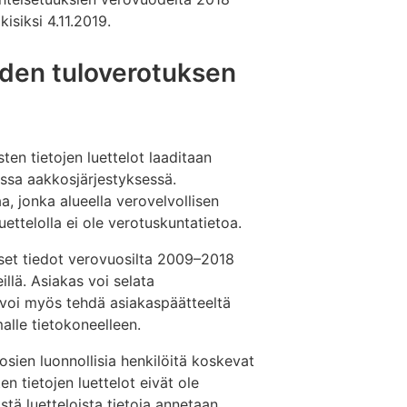
isiksi 4.11.2019.
öiden tuloverotuksen
ten tietojen luettelot laaditaan
ssa aakkosjärjestyksessä.
, jonka alueella verovelvollisen
ettelolla ei ole verotuskuntatietoa.
iset tiedot verovuosilta 2009–2018
llä. Asiakas voi selata
 voi myös tehdä asiakaspäätteeltä
alle tietokoneelleen.
sien luonnollisia henkilöitä koskevat
en tietojen luettelot eivät ole
istä luetteloista tietoja annetaan