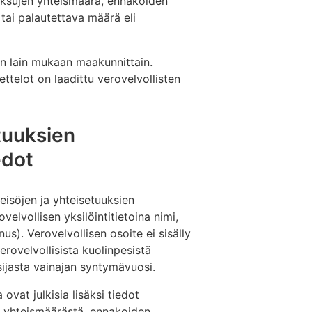
aksujen yhteismäärä, ennakoiden
ai palautettava määrä eli
aan lain mukaan maakunnittain.
ettelot on laadittu verovelvollisten
etuuksien
edot
eisöjen ja yhteisetuuksien
ovelvollisen yksilöintitietoina nimi,
us). Verovelvollisen osoite ei sisälly
verovelvollisista kuolinpesistä
 sijasta vainajan syntymävuosi.
ovat julkisia lisäksi tiedot
 yhteismäärästä, ennakoiden