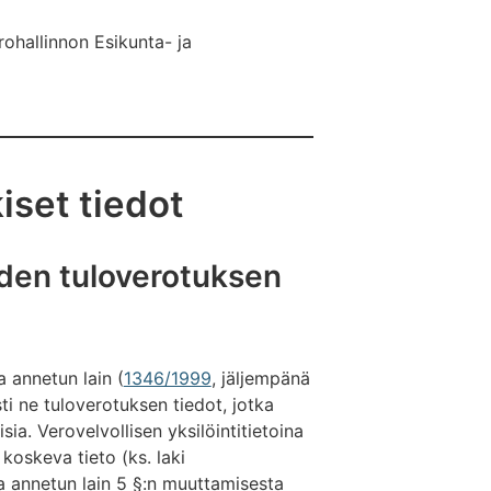
rohallinnon Esikunta- ja
iset tiedot
öiden tuloverotuksen
a annetun lain (
1346/1999
, jäljempänä
ti ne tuloverotuksen tiedot, jotka
sia. Verovelvollisen yksilöintitietoina
koskeva tieto (ks. laki
ta annetun lain 5 §:n muuttamisesta