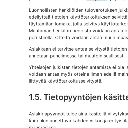
Luonnollisten henkilöiden tuloverotuksen julki
t
edellyttää tietojen käyttötarkoituksen selvit
täyttämään lomake, jolla selvitys käyttötarkoit
Muutaman henkilön tiedoista voidaan antaa ote
perusteella. Otteita voidaan antaa muun muass
Asiakkaan ei tarvitse antaa selvitystä tietojen
annetaan puhelimessa tai muutoin suullisesti.
Yhteisöjen julkisten tietojen antamista ei ole la
voidaan antaa myös otteina ilman edellä maini
liittyvää käyttötarkoitusselvitystä.
1.5. Tietopyyntöjen käsitt
Asiakirjapyynnöt tulee aina käsitellä viivytykse
kuitenkin annettava kahden viikon ja erityisti
määräajassa.