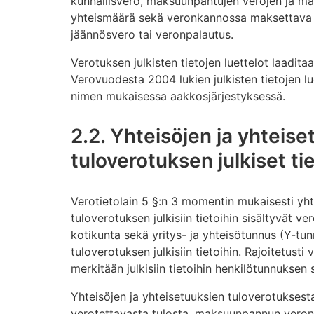
kunnallisvero, maksuunpantujen verojen ja m
yhteismäärä sekä veronkannossa maksettava t
jäännösvero tai veronpalautus.
Verotuksen julkisten tietojen luettelot laadit
Verovuodesta 2004 lukien julkisten tietojen lu
nimen mukaisessa aakkosjärjestyksessä.
2.2. Yhteisöjen ja yhteis
tuloverotuksen julkiset ti
Verotietolain 5 §:n 3 momentin mukaisesti yht
tuloverotuksen julkisiin tietoihin sisältyvät ver
kotikunta sekä yritys- ja yhteisötunnus (Y-tunn
tuloverotuksen julkisiin tietoihin. Rajoitetusti 
merkitään julkisiin tietoihin henkilötunnuksen
Yhteisöjen ja yhteisetuuksien tuloverotuksesta 
verotettavasta tulosta, maksuunpannun veron