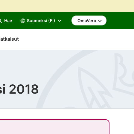
Hae
Suomeksi (FI)
OmaVero
atkaisut
si 2018