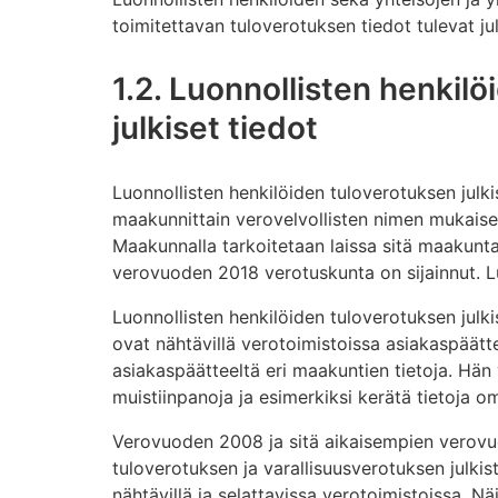
toimitettavan tuloverotuksen tiedot tulevat julk
1.2. Luonnollisten henkil
julkiset tiedot
Luonnollisten henkilöiden tuloverotuksen julkis
maakunnittain verovelvollisten nimen mukaise
Maakunnalla tarkoitetaan laissa sitä maakuntaa
verovuoden 2018 verotuskunta on sijainnut. Lu
Luonnollisten henkilöiden tuloverotuksen julk
ovat nähtävillä verotoimistoissa asiakaspäättei
asiakaspäätteeltä eri maakuntien tietoja. Hän
muistiinpanoja ja esimerkiksi kerätä tietoja om
Verovuoden 2008 ja sitä aikaisempien verovuo
tuloverotuksen ja varallisuusverotuksen julkist
nähtävillä ja selattavissa verotoimistoissa. Nä