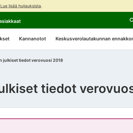
.
Lue lisää huijauksista
.
Siirry
Siirry
asiakkaat
suoraan
koko
sisältöön
sivuston
hakuun
kset
Kannanotot
Keskusverolautakunnan ennakkor
 julkiset tiedot verovuosi 2018
ulkiset tiedot verovuo