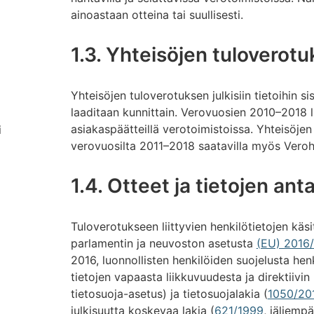
ainoastaan otteina tai suullisesti.
1.3. Yhteisöjen tuloverotu
Yhteisöjen tuloverotuksen julkisiin tietoihin si
laaditaan kunnittain. Verovuosien 2010–2018 l
asiakaspäätteillä verotoimistoissa. Yhteisöjen
i
verovuosilta 2011–2018 saatavilla myös Verohal
1.4. Otteet ja tietojen ant
Tuloverotukseen liittyvien henkilötietojen käs
parlamentin ja neuvoston asetusta
(EU) 2016
2016, luonnollisten henkilöiden suojelusta hen
tietojen vapaasta liikkuvuudesta ja direktiiv
tietosuoja-asetus) ja tietosuojalakia (
1050/20
julkisuutta koskevaa lakia (
621/1999
, jäljempä