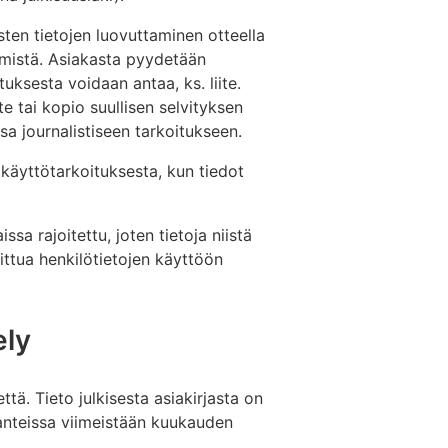
sten tietojen luovuttaminen otteella
tämistä. Asiakasta pyydetään
uksesta voidaan antaa, ks. liite.
 tai kopio suullisen selvityksen
a journalistiseen tarkoitukseen.
 käyttötarkoituksesta, kun tiedot
issa rajoitettu, joten tietoja niistä
ttua henkilötietojen käyttöön
ely
ttä. Tieto julkisesta asiakirjasta on
lanteissa viimeistään kuukauden