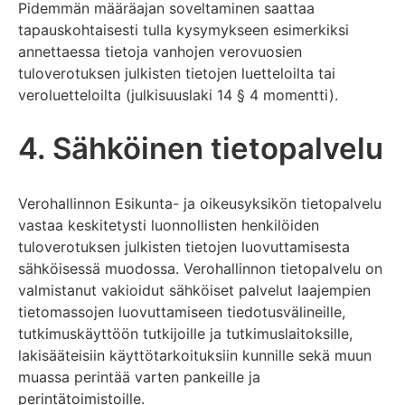
Pidemmän määräajan soveltaminen saattaa
tapauskohtaisesti tulla kysymykseen esimerkiksi
annettaessa tietoja vanhojen verovuosien
tuloverotuksen julkisten tietojen luetteloilta tai
veroluetteloilta (julkisuuslaki 14 § 4 momentti).
4. Sähköinen tietopalvelu
Verohallinnon Esikunta- ja oikeusyksikön tietopalvelu
vastaa keskitetysti luonnollisten henkilöiden
tuloverotuksen julkisten tietojen luovuttamisesta
sähköisessä muodossa. Verohallinnon tietopalvelu on
valmistanut vakioidut sähköiset palvelut laajempien
tietomassojen luovuttamiseen tiedotusvälineille,
tutkimuskäyttöön tutkijoille ja tutkimuslaitoksille,
lakisääteisiin käyttötarkoituksiin kunnille sekä muun
muassa perintää varten pankeille ja
perintätoimistoille.