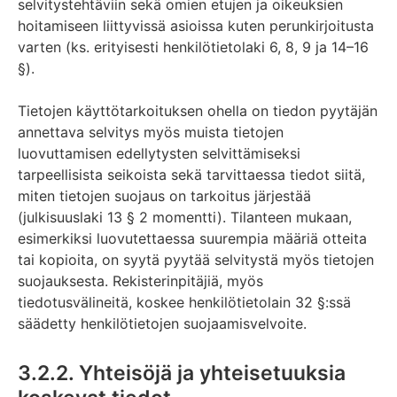
selvitystehtäviin sekä omien etujen ja oikeuksien
hoitamiseen liittyvissä asioissa kuten perunkirjoitusta
varten (ks. erityisesti henkilötietolaki 6, 8, 9 ja 14–16
§).
Tietojen käyttötarkoituksen ohella on tiedon pyytäjän
annettava selvitys myös muista tietojen
luovuttamisen edellytysten selvittämiseksi
tarpeellisista seikoista sekä tarvittaessa tiedot siitä,
miten tietojen suojaus on tarkoitus järjestää
(julkisuuslaki 13 § 2 momentti). Tilanteen mukaan,
esimerkiksi luovutettaessa suurempia määriä otteita
tai kopioita, on syytä pyytää selvitystä myös tietojen
suojauksesta. Rekisterinpitäjiä, myös
tiedotusvälineitä, koskee henkilötietolain 32 §:ssä
säädetty henkilötietojen suojaamisvelvoite.
3.2.2. Yhteisöjä ja yhteisetuuksia