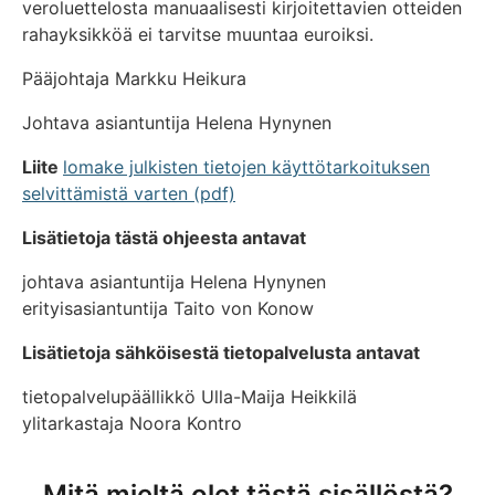
veroluettelosta manuaalisesti kirjoitettavien otteiden
rahayksikköä ei tarvitse muuntaa euroiksi.
Pääjohtaja Markku Heikura
Johtava asiantuntija Helena Hynynen
Liite
lomake julkisten tietojen käyttötarkoituksen
selvittämistä varten (pdf)
Lisätietoja tästä ohjeesta antavat
johtava asiantuntija Helena Hynynen
erityisasiantuntija Taito von Konow
Lisätietoja sähköisestä tietopalvelusta antavat
tietopalvelupäällikkö Ulla-Maija Heikkilä
ylitarkastaja Noora Kontro
Mitä mieltä olet tästä sisällöstä?