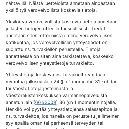
nähtävillä. Näistä luetteloista annetaan ainoastaan
yksilöityä verovelvollista koskevia tietoja.
Yksilöityä verovelvollista koskevia tietoja annetaan
julkisten tietojen otteella tai suullisesti. Tiedot
annetaan siten, ettei niistä ilmene verovelvollisen
kotikuntaa, jos verovelvollisen yhteystiedot on
suojattu ns. turvakiellon perusteella. Tietoja
annettaessa on siten aina tarkistettava, koskeeko
verovelvollisen yhteystietoja turvakielto.
Yhteystietoja koskeva ns. turvakielto voidaan
myöntää julkisuuslain 24 §:n 1 momentin 31 kohdan
tai Väestötietojärjestelmästä ja
Väestörekisterikeskuksen varmennepalveluista
annetun lain (
661/2009
) 36 §:n 1 momentin nojalla.
Henkilö voi pyytää yhteystietojensa salassapitoa ja
ns. turvakieltoa, jos hänellä on perusteltu ja ilmeinen
syy epäillä oman tai perheensä terveyden tai