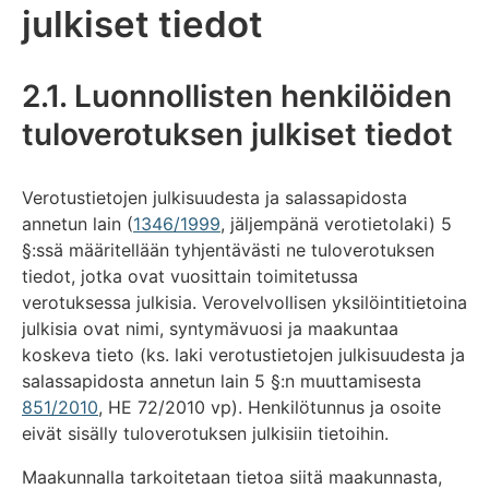
julkiset tiedot
2.1. Luonnollisten henkilöiden
tuloverotuksen julkiset tiedot
Verotustietojen julkisuudesta ja salassapidosta
annetun lain (
1346/1999
, jäljempänä verotietolaki) 5
§:ssä määritellään tyhjentävästi ne tuloverotuksen
tiedot, jotka ovat vuosittain toimitetussa
verotuksessa julkisia. Verovelvollisen yksilöintitietoina
julkisia ovat nimi, syntymävuosi ja maakuntaa
koskeva tieto (ks. laki verotustietojen julkisuudesta ja
salassapidosta annetun lain 5 §:n muuttamisesta
851/2010
, HE 72/2010 vp). Henkilötunnus ja osoite
eivät sisälly tuloverotuksen julkisiin tietoihin.
Maakunnalla tarkoitetaan tietoa siitä maakunnasta,