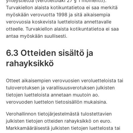
yhteystietoa (verotietolaki 27 § 1 momentti).
Turvakiellon alaista kotikuntatietoa ei saa merkitä
myöskään verovuotta 1998 ja sitä aikaisempia
verovuosia koskevista luetteloista annettavalle
otteelle. Turvakiellon alaista kotikuntatietoa ei saa
antaa myöskään suullisesti.
6.3 Otteiden sisältö ja
rahayksikkö
Otteet aikaisempien verovuosien veroluetteloista tai
tuloverotuksen ja varallisuusverotuksen julkisten
tietojen luetteloista annetaan muutoin ao.
verovuoden luettelon tietosisällön mukaisina.
Verohallinnon tietojärjestelmästä tulostettavien
julkisten tietojen otteiden rahayksikkö on euro.
Markkamääräisestä julkisten tietojen luettelosta tai