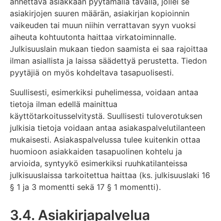
annettava asiakkaan pyytämällä tavalla, jollei se
asiakirjojen suuren määrän, asiakirjan kopioinnin
vaikeuden tai muun niihin verrattavan syyn vuoksi
aiheuta kohtuutonta haittaa virkatoiminnalle.
Julkisuuslain mukaan tiedon saamista ei saa rajoittaa
ilman asiallista ja laissa säädettyä perustetta. Tiedon
pyytäjiä on myös kohdeltava tasapuolisesti.
Suullisesti, esimerkiksi puhelimessa, voidaan antaa
tietoja ilman edellä mainittua
käyttötarkoitusselvitystä. Suullisesti tuloverotuksen
julkisia tietoja voidaan antaa asiakaspalvelutilanteen
mukaisesti. Asiakaspalvelussa tulee kuitenkin ottaa
huomioon asiakkaiden tasapuolinen kohtelu ja
arvioida, syntyykö esimerkiksi ruuhkatilanteissa
julkisuuslaissa tarkoitettua haittaa (ks. julkisuuslaki 16
§ 1 ja 3 momentti sekä 17 § 1 momentti).
3.4. Asiakirjapalvelua