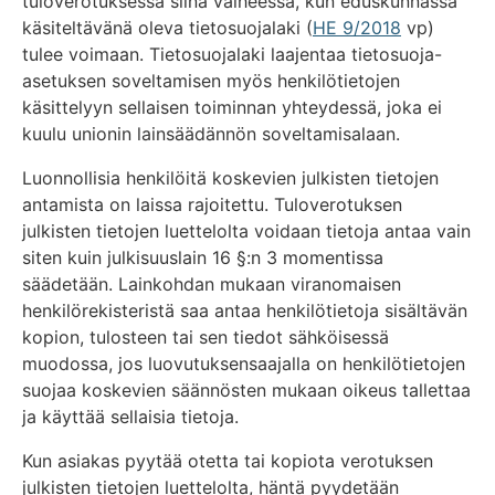
tuloverotuksessa siinä vaiheessa, kun eduskunnassa
käsiteltävänä oleva tietosuojalaki (
HE 9/2018
vp)
tulee voimaan. Tietosuojalaki laajentaa tietosuoja-
asetuksen soveltamisen myös henkilötietojen
käsittelyyn sellaisen toiminnan yhteydessä, joka ei
kuulu unionin lainsäädännön soveltamisalaan.
Luonnollisia henkilöitä koskevien julkisten tietojen
antamista on laissa rajoitettu. Tuloverotuksen
julkisten tietojen luettelolta voidaan tietoja antaa vain
siten kuin julkisuuslain 16 §:n 3 momentissa
säädetään. Lainkohdan mukaan viranomaisen
henkilörekisteristä saa antaa henkilötietoja sisältävän
kopion, tulosteen tai sen tiedot sähköisessä
muodossa, jos luovutuksensaajalla on henkilötietojen
suojaa koskevien säännösten mukaan oikeus tallettaa
ja käyttää sellaisia tietoja.
Kun asiakas pyytää otetta tai kopiota verotuksen
julkisten tietojen luettelolta, häntä pyydetään