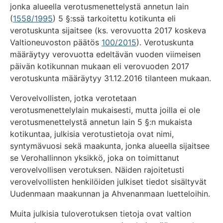
jonka alueella verotusmenettelystä annetun lain
(
1558/1995
) 5 §:ssä tarkoitettu kotikunta eli
verotuskunta sijaitsee (ks. verovuotta 2017 koskeva
Valtioneuvoston päätös
100/2015
). Verotuskunta
määräytyy verovuotta edeltävän vuoden viimeisen
päivän kotikunnan mukaan eli verovuoden 2017
verotuskunta määräytyy 31.12.2016 tilanteen mukaan.
Verovelvollisten, jotka verotetaan
verotusmenettelylain mukaisesti, mutta joilla ei ole
verotusmenettelystä annetun lain 5 §:n mukaista
kotikuntaa, julkisia verotustietoja ovat nimi,
syntymävuosi sekä maakunta, jonka alueella sijaitsee
se Verohallinnon yksikkö, joka on toimittanut
verovelvollisen verotuksen. Näiden rajoitetusti
verovelvollisten henkilöiden julkiset tiedot sisältyvät
Uudenmaan maakunnan ja Ahvenanmaan luetteloihin.
Muita julkisia tuloverotuksen tietoja ovat valtion