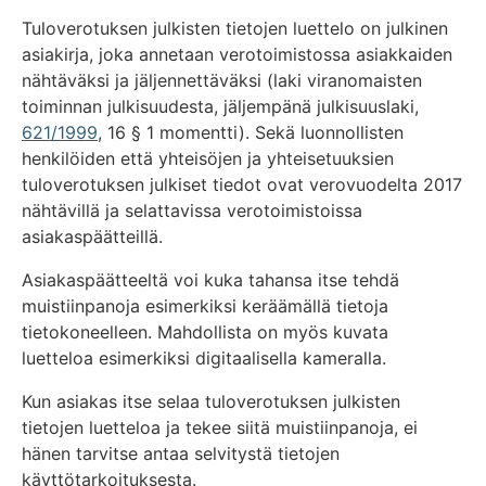
Tuloverotuksen julkisten tietojen luettelo on julkinen
asiakirja, joka annetaan verotoimistossa asiakkaiden
nähtäväksi ja jäljennettäväksi (laki viranomaisten
toiminnan julkisuudesta, jäljempänä julkisuuslaki,
621/1999
, 16 § 1 momentti). Sekä luonnollisten
henkilöiden että yhteisöjen ja yhteisetuuksien
tuloverotuksen julkiset tiedot ovat verovuodelta 2017
nähtävillä ja selattavissa verotoimistoissa
asiakaspäätteillä.
Asiakaspäätteeltä voi kuka tahansa itse tehdä
muistiinpanoja esimerkiksi keräämällä tietoja
tietokoneelleen. Mahdollista on myös kuvata
luetteloa esimerkiksi digitaalisella kameralla.
Kun asiakas itse selaa tuloverotuksen julkisten
tietojen luetteloa ja tekee siitä muistiinpanoja, ei
hänen tarvitse antaa selvitystä tietojen
käyttötarkoituksesta.