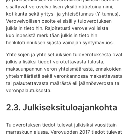
sisältyvät verovelvollisen yksilöintitietoina nimi,
kotikunta sekä yritys- ja yhteisötunnus (Y-tunnus).
Verovelvollisen osoite ei sisälly tuloverotuksen
julkisiin tietoihin. Rajoitetusti verovelvollisista
kuolinpesistä merkitään julkisiin tietoihin
henkilötunnuksen sijasta vainajan syntymävuosi.
Yhteisöjen ja yhteisetuuksien tuloverotuksesta ovat
julkisia lisäksi tiedot verotettavasta tulosta,
maksuunpannun veron yhteismäärästä, ennakoiden
yhteismäärästä sekä veronkannossa maksettavasta
tai palautettavasta määrästä eli jäännösverosta tai
veronpalautuksesta.
2.3. Julkiseksituloajankohta
Tuloverotuksen tiedot tulevat julkisiksi vuosittain
marraskuun alussa. Verovuoden 2017 tiedot tulevat