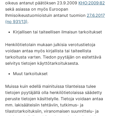
oikeus antanut päätöksen 23.9.2009
KHO:2009:82
sekä asiassa on myös Euroopan
Ihmisoikeustuomioistuin antanut tuomion
27.6.2017
(no 931/13)
.
Kirjallisen tai taiteellisen ilmaisun tarkoitukset
Henkilötietolain mukaan julkisia verotustietoja
voidaan antaa myös kirjallista tai taiteellista
tarkoitusta varten. Tiedon pyytäjän on esitettävä
selvitys tietojen käyttötarkoituksesta.
Muut tarkoitukset
Muissa kuin edellä mainituissa tilanteissa tulee
tietojen pyytäjällä olla henkilötietolaissa säädetty
peruste tietojen käsittelylle. Tietoja voidaan antaa
mm. lakisääteisiin tehtäviin, tutkimus- ja
tilastotarkoituksiin, viranomaisen suunnittelu- ja