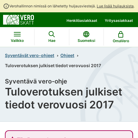
Verohallinnon nimissä on lähetetty huijausviestejä.
Lue lisää huijauksista
.
Siirry
Siirry
Henkilöasiakkaat
Yritysasiakkaat
suoraan
koko
sisältöön
sivuston
hakuun
Valikko
Hae
Suomeksi
OmaVero
Syventävät vero-ohjeet
Ohjeet
Tuloverotuksen julkiset tiedot verovuosi 2017
Syventävä vero-ohje
Tuloverotuksen julkiset
tiedot verovuosi 2017