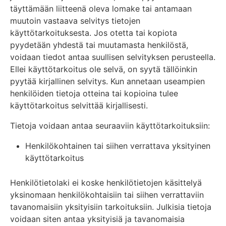
täyttämään liitteenä oleva lomake tai antamaan
muutoin vastaava selvitys tietojen
käyttötarkoituksesta. Jos otetta tai kopiota
pyydetään yhdestä tai muutamasta henkilöstä,
voidaan tiedot antaa suullisen selvityksen perusteella.
Ellei käyttötarkoitus ole selvä, on syytä tällöinkin
pyytää kirjallinen selvitys. Kun annetaan useampien
henkilöiden tietoja otteina tai kopioina tulee
käyttötarkoitus selvittää kirjallisesti.
Tietoja voidaan antaa seuraaviin käyttötarkoituksiin:
Henkilökohtainen tai siihen verrattava yksityinen
käyttötarkoitus
Henkilötietolaki ei koske henkilötietojen käsittelyä
yksinomaan henkilökohtaisiin tai siihen verrattaviin
tavanomaisiin yksityisiin tarkoituksiin. Julkisia tietoja
voidaan siten antaa yksityisiä ja tavanomaisia