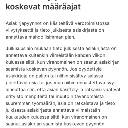
koskevat määräajat
Asiakirjapyynnöt on käsiteltävä verotoimistossa
viivytyksettä ja tieto julkisesta asiakirjasta on
annettava mahdollisimman pian.
Julkisuuslain mukaan tieto julkisesta asiakirjasta on
annettava kuitenkin viimeistään kahden viikon
kuluessa siitä, kun viranomainen on saanut asiakirjan
saamista koskevan pyynnön. Jos pyydettyjä
asiakirjoja on paljon tai niihin sisältyy salassa
pidettäviä osia tai jos muu niihin rinnastettava syy
aiheuttaa sen, että asian käsittely ja ratkaisu vaativat
erityistoimenpiteitä tai muutoin tavanomaista
suuremman työmäärän, asia on ratkaistava ja tieto
julkisesta asiakirjasta annettava viimeistään
kuukauden kuluessa siitä, kun viranomainen on
saanut asiakirjan saamista koskevan pyynnön.