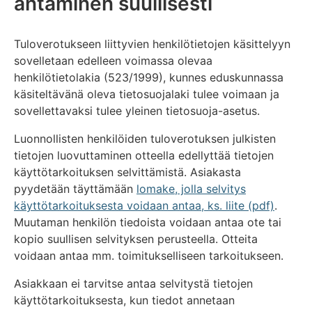
antaminen suullisesti
Tuloverotukseen liittyvien henkilötietojen käsittelyyn
sovelletaan edelleen voimassa olevaa
henkilötietolakia (523/1999), kunnes eduskunnassa
käsiteltävänä oleva tietosuojalaki tulee voimaan ja
sovellettavaksi tulee yleinen tietosuoja-asetus.
Luonnollisten henkilöiden tuloverotuksen julkisten
tietojen luovuttaminen otteella edellyttää tietojen
käyttötarkoituksen selvittämistä. Asiakasta
pyydetään täyttämään
lomake, jolla selvitys
käyttötarkoituksesta voidaan antaa, ks. liite (pdf)
.
Muutaman henkilön tiedoista voidaan antaa ote tai
kopio suullisen selvityksen perusteella. Otteita
voidaan antaa mm. toimitukselliseen tarkoitukseen.
Asiakkaan ei tarvitse antaa selvitystä tietojen
käyttötarkoituksesta, kun tiedot annetaan