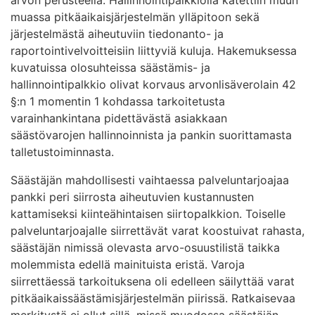
muassa pitkäaikaisjärjestelmän ylläpitoon sekä
järjestelmästä aiheutuviin tiedonanto- ja
raportointivelvoitteisiin liittyviä kuluja. Hakemuksessa
kuvatuissa olosuhteissa säästämis- ja
hallinnointipalkkio olivat korvaus arvonlisäverolain 42
§:n 1 momentin 1 kohdassa tarkoitetusta
varainhankintana pidettävästä asiakkaan
säästövarojen hallinnoinnista ja pankin suorittamasta
talletustoiminnasta.
Säästäjän mahdollisesti vaihtaessa palveluntarjoajaa
pankki peri siirrosta aiheutuvien kustannusten
kattamiseksi kiinteähintaisen siirtopalkkion. Toiselle
palveluntarjoajalle siirrettävät varat koostuivat rahasta,
säästäjän nimissä olevasta arvo-osuustilistä taikka
molemmista edellä mainituista eristä. Varoja
siirrettäessä tarkoituksena oli edelleen säilyttää varat
pitkäaikaissäästämisjärjestelmän piirissä. Ratkaisevaa
merkitystä ei ollut sillä, missä muodossa säästäjän