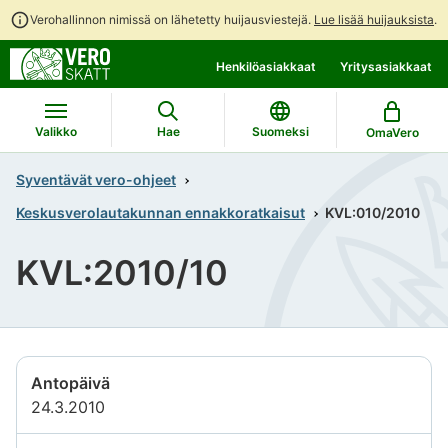
Verohallinnon nimissä on lähetetty huijausviestejä.
Lue lisää huijauksista
.
Siirry
Siirry
Henkilöasiakkaat
Yritysasiakkaat
suoraan
koko
sisältöön
sivuston
hakuun
Valikko
Hae
Suomeksi
OmaVero
Syventävät vero-ohjeet
Keskusverolautakunnan ennakkoratkaisut
KVL:010/2010
KVL:2010/10
Antopäivä
24.3.2010