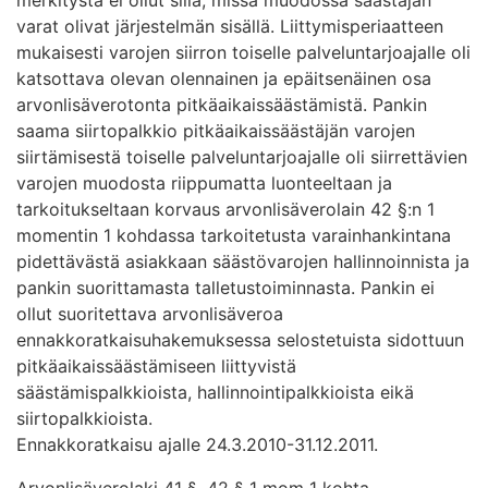
varat olivat järjestelmän sisällä. Liittymisperiaatteen
mukaisesti varojen siirron toiselle palveluntarjoajalle oli
katsottava olevan olennainen ja epäitsenäinen osa
arvonlisäverotonta pitkäaikaissäästämistä. Pankin
saama siirtopalkkio pitkäaikaissäästäjän varojen
siirtämisestä toiselle palveluntarjoajalle oli siirrettävien
varojen muodosta riippumatta luonteeltaan ja
tarkoitukseltaan korvaus arvonlisäverolain 42 §:n 1
momentin 1 kohdassa tarkoitetusta varainhankintana
pidettävästä asiakkaan säästövarojen hallinnoinnista ja
pankin suorittamasta talletustoiminnasta. Pankin ei
ollut suoritettava arvonlisäveroa
ennakkoratkaisuhakemuksessa selostetuista sidottuun
pitkäaikaissäästämiseen liittyvistä
säästämispalkkioista, hallinnointipalkkioista eikä
siirtopalkkioista.
Ennakkoratkaisu ajalle 24.3.2010-31.12.2011.
Arvonlisäverolaki 41 §, 42 § 1 mom 1 kohta