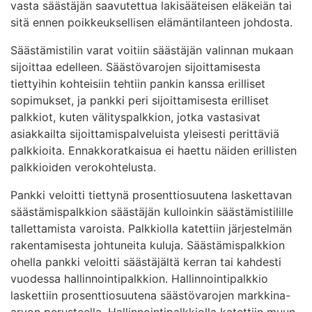
vasta säästäjän saavutettua lakisääteisen eläkeiän tai
sitä ennen poikkeuksellisen elämäntilanteen johdosta.
Säästämistilin varat voitiin säästäjän valinnan mukaan
sijoittaa edelleen. Säästövarojen sijoittamisesta
tiettyihin kohteisiin tehtiin pankin kanssa erilliset
sopimukset, ja pankki peri sijoittamisesta erilliset
palkkiot, kuten välityspalkkion, jotka vastasivat
asiakkailta sijoittamispalveluista yleisesti perittäviä
palkkioita. Ennakkoratkaisua ei haettu näiden erillisten
palkkioiden verokohtelusta.
Pankki veloitti tiettynä prosenttiosuutena laskettavan
säästämispalkkion säästäjän kulloinkin säästämistilille
tallettamista varoista. Palkkiolla katettiin järjestelmän
rakentamisesta johtuneita kuluja. Säästämispalkkion
ohella pankki veloitti säästäjältä kerran tai kahdesti
vuodessa hallinnointipalkkion. Hallinnointipalkkio
laskettiin prosenttiosuutena säästövarojen markkina-
arvon perusteella. Hallinnointipalkkiolla katettiin muun