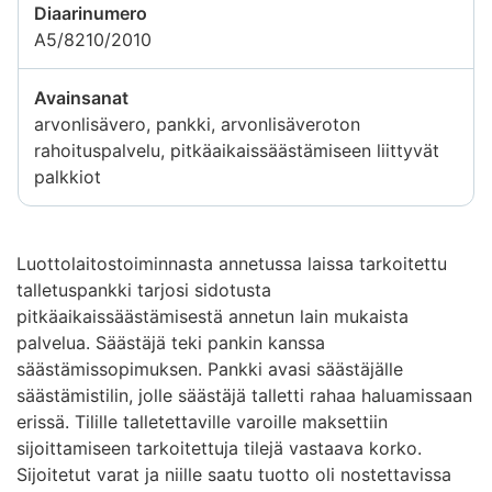
Diaarinumero
A5/8210/2010
Avainsanat
arvonlisävero, pankki, arvonlisäveroton
rahoituspalvelu, pitkäaikaissäästämiseen liittyvät
palkkiot
Luottolaitostoiminnasta annetussa laissa tarkoitettu
talletuspankki tarjosi sidotusta
pitkäaikaissäästämisestä annetun lain mukaista
palvelua. Säästäjä teki pankin kanssa
säästämissopimuksen. Pankki avasi säästäjälle
säästämistilin, jolle säästäjä talletti rahaa haluamissaan
erissä. Tilille talletettaville varoille maksettiin
sijoittamiseen tarkoitettuja tilejä vastaava korko.
Sijoitetut varat ja niille saatu tuotto oli nostettavissa