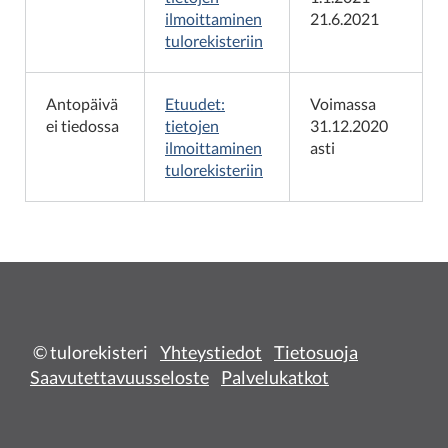
ilmoittaminen
21.6.2021
tulorekisteriin
Antopäivä
Etuudet:
Voimassa
ei tiedossa
tietojen
31.12.2020
ilmoittaminen
asti
tulorekisteriin
© tulorekisteri
Yhteystiedot
Tietosuoja
Saavutettavuusseloste
Palvelukatkot