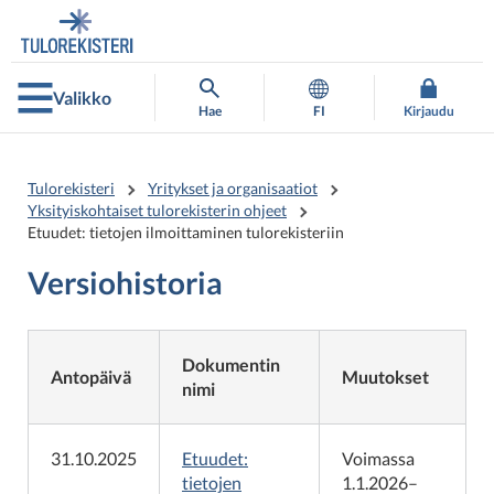
Siirry
Siirry
suoraan
koko
sisältöön
sivuston
hakuun
Valikko
Hae
FI
Kirjaudu
Tulorekisteri
Yritykset ja organisaatiot
Yksityiskohtaiset tulorekisterin ohjeet
Etuudet: tietojen ilmoittaminen tulorekisteriin
Versiohistoria
Dokumentin
Antopäivä
Muutokset
nimi
31.10.2025
Etuudet:
Voimassa
tietojen
1.1.2026–