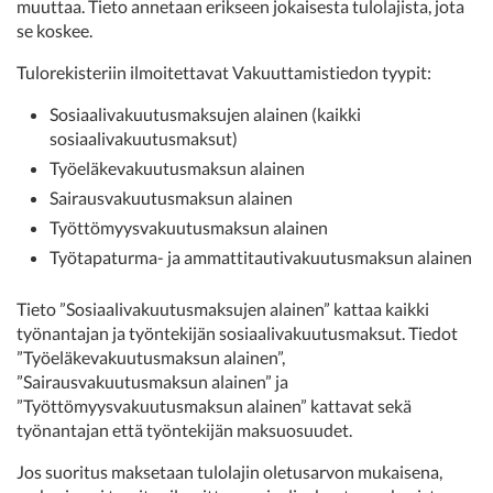
muuttaa. Tieto annetaan erikseen jokaisesta tulolajista, jota
se koskee.
Tulorekisteriin ilmoitettavat Vakuuttamistiedon tyypit:
Sosiaalivakuutusmaksujen alainen (kaikki
sosiaalivakuutusmaksut)
Työeläkevakuutusmaksun alainen
Sairausvakuutusmaksun alainen
Työttömyysvakuutusmaksun alainen
Työtapaturma- ja ammattitautivakuutusmaksun alainen
Tieto ”Sosiaalivakuutusmaksujen alainen” kattaa kaikki
työnantajan ja työntekijän sosiaalivakuutusmaksut. Tiedot
”Työeläkevakuutusmaksun alainen”,
”Sairausvakuutusmaksun alainen” ja
”Työttömyysvakuutusmaksun alainen” kattavat sekä
työnantajan että työntekijän maksuosuudet.
Jos suoritus maksetaan tulolajin oletusarvon mukaisena,