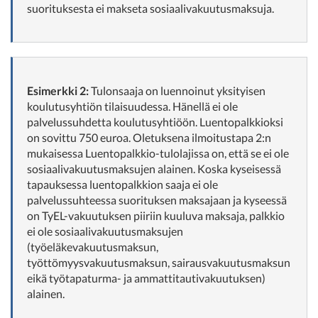
suorituksesta ei makseta sosiaalivakuutusmaksuja.
Esimerkki 2:
Tulonsaaja on luennoinut yksityisen
koulutusyhtiön tilaisuudessa. Hänellä ei ole
palvelussuhdetta koulutusyhtiöön. Luentopalkkioksi
on sovittu 750 euroa. Oletuksena ilmoitustapa 2:n
mukaisessa Luentopalkkio-tulolajissa on, että se ei ole
sosiaalivakuutusmaksujen alainen. Koska kyseisessä
tapauksessa luentopalkkion saaja ei ole
palvelussuhteessa suorituksen maksajaan ja kyseessä
on TyEL-vakuutuksen piiriin kuuluva maksaja, palkkio
ei ole sosiaalivakuutusmaksujen
(työeläkevakuutusmaksun,
työttömyysvakuutusmaksun, sairausvakuutusmaksun
eikä työtapaturma- ja ammattitautivakuutuksen)
alainen.