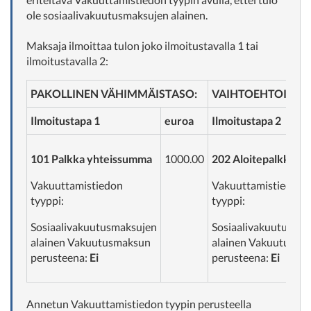
ole sosiaalivakuutusmaksujen alainen.
Maksaja ilmoittaa tulon joko ilmoitustavalla 1 tai
ilmoitustavalla 2:
PAKOLLINEN VÄHIMMÄISTASO:
VAIHTOEHTOINEN 
Ilmoitustapa 1
euroa
Ilmoitustapa 2
101 Palkka yhteissumma
1000.00
202 Aloitepalkkio
Vakuuttamistiedon
Vakuuttamistiedon
tyyppi:
tyyppi:
Sosiaalivakuutusmaksujen
Sosiaalivakuutusma
alainen Vakuutusmaksun
alainen Vakuutusma
perusteena:
Ei
perusteena:
Ei
Annetun Vakuuttamistiedon tyypin perusteella