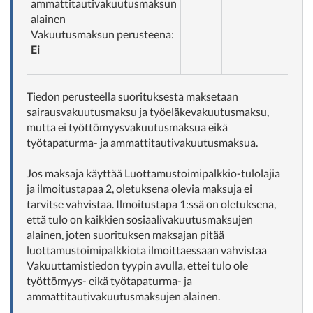
ammattitautivakuutusmaksun
alainen
Vakuutusmaksun perusteena:
Ei
Tiedon perusteella suorituksesta maksetaan
sairausvakuutusmaksu ja työeläkevakuutusmaksu,
mutta ei työttömyysvakuutusmaksua eikä
työtapaturma- ja ammattitautivakuutusmaksua.
Jos maksaja käyttää Luottamustoimipalkkio-tulolajia
ja ilmoitustapaa 2, oletuksena olevia maksuja ei
tarvitse vahvistaa. Ilmoitustapa 1:ssä on oletuksena,
että tulo on kaikkien sosiaalivakuutusmaksujen
alainen, joten suorituksen maksajan pitää
luottamustoimipalkkiota ilmoittaessaan vahvistaa
Vakuuttamistiedon tyypin avulla, ettei tulo ole
työttömyys- eikä työtapaturma- ja
ammattitautivakuutusmaksujen alainen.