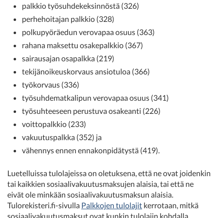
palkkio työsuhdekeksinnöstä (326)
perhehoitajan palkkio (328)
polkupyöräedun verovapaa osuus (363)
rahana maksettu osakepalkkio (367)
sairausajan osapalkka (219)
tekijänoikeuskorvaus ansiotuloa (366)
työkorvaus (336)
työsuhdematkalipun verovapaa osuus (341)
työsuhteeseen perustuva osakeanti (226)
voittopalkkio (233)
vakuutuspalkka (352) ja
vähennys ennen ennakonpidätystä (419).
Luetelluissa tulolajeissa on oletuksena, että ne ovat joidenkin
tai kaikkien sosiaalivakuutusmaksujen alaisia, tai että ne
eivät ole minkään sosiaalivakuutusmaksun alaisia.
Tulorekisteri.fi-sivulla
Palkkojen tulolajit
kerrotaan, mitkä
sosiaalivakuutusmaksut ovat kunkin tulolajin kohdalla