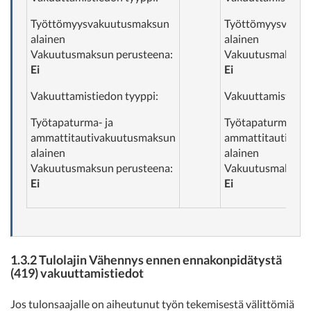
Työttömyysvakuutusmaksun
Työttömyysvakuu
alainen
alainen
Vakuutusmaksun perusteena:
Vakuutusmaksun 
Ei
Ei
Vakuuttamistiedon tyyppi:
Vakuuttamistiedo
Työtapaturma- ja
Työtapaturma- ja
ammattitautivakuutusmaksun
ammattitautivak
alainen
alainen
Vakuutusmaksun perusteena:
Vakuutusmaksun 
Ei
Ei
1.3.2 Tulolajin Vähennys ennen ennakonpidätystä
(419) vakuuttamistiedot
Jos tulonsaajalle on aiheutunut työn tekemisestä välittömiä