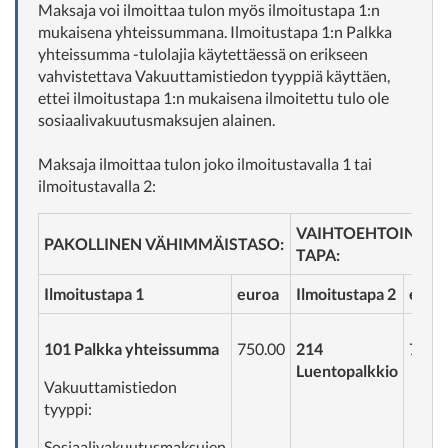
Maksaja voi ilmoittaa tulon myös ilmoitustapa 1:n
mukaisena yhteissummana. Ilmoitustapa 1:n Palkka
yhteissumma -tulolajia käytettäessä on erikseen
vahvistettava Vakuuttamistiedon tyyppiä käyttäen,
ettei ilmoitustapa 1:n mukaisena ilmoitettu tulo ole
sosiaalivakuutusmaksujen alainen.
Maksaja ilmoittaa tulon joko ilmoitustavalla 1 tai
ilmoitustavalla 2:
VAIHTOEHTOINEN
PAKOLLINEN VÄHIMMÄISTASO:
TAPA:
Ilmoitustapa 1
euroa
Ilmoitustapa 2
euro
101 Palkka yhteissumma
750.00
214
750.
Luentopalkkio
Vakuuttamistiedon
tyyppi:
Sosiaalivakuutusmaksujen