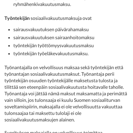
ryhmähenkivakuutusmaksu.
Työntekijän
sosiaalivakuutusmaksuja ovat
sairausvakuutuksen päivärahamaksu
sairausvakuutuksen sairaanhoitomaksu
työntekijän työttömyysvakuutusmaksu
työntekijän työeläkevakuutusmaksu.
Työnantajalla on velvollisuus maksaa sekä työntekijän että
työnantajan sosiaalivakuutusmaksut. Työnantaja perii
työntekijän osuuden työntekijälle maksetusta tulosta ja
tilittää sen eteenpäin sosiaalivakuutusta hoitavalle taholle.
Työnantaja voi jättää nämä maksut maksamatta ja perimättä
vain silloin, jos tulonsaaja ei kuulu Suomen sosiaaliturvan
soveltamispiirin, maksajalla ei ole velvollisuutta vakuuttaa
tulonsaajaa tai maksettu tulolaji ei ole
sosiaalivakuutusmaksujen alainen.
Suorituksen maksajalla on velvollisuus toimittaa