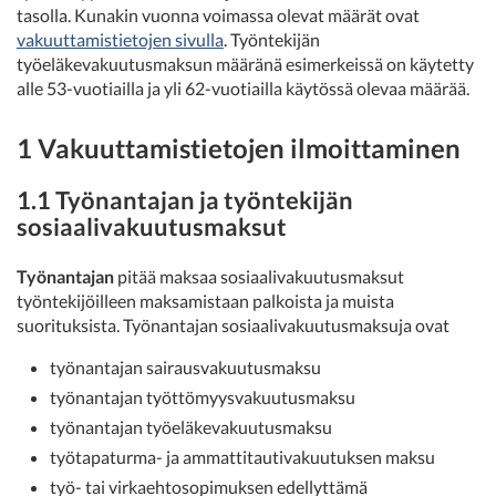
tasolla. Kunakin vuonna voimassa olevat määrät ovat
vakuuttamistietojen sivulla
. Työntekijän
työeläkevakuutusmaksun määränä esimerkeissä on käytetty
alle 53-vuotiailla ja yli 62-vuotiailla käytössä olevaa määrää.
1 Vakuuttamistietojen ilmoittaminen
1.1 Työnantajan ja työntekijän
sosiaalivakuutusmaksut
Työnantajan
pitää maksaa sosiaalivakuutusmaksut
työntekijöilleen maksamistaan palkoista ja muista
suorituksista. Työnantajan sosiaalivakuutusmaksuja ovat
työnantajan sairausvakuutusmaksu
työnantajan työttömyysvakuutusmaksu
työnantajan työeläkevakuutusmaksu
työtapaturma- ja ammattitautivakuutuksen maksu
työ- tai virkaehtosopimuksen edellyttämä