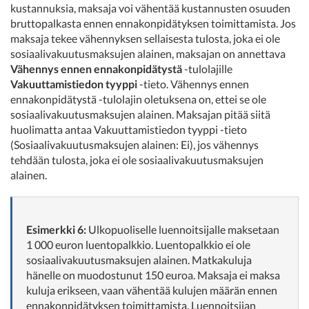
kustannuksia, maksaja voi vähentää kustannusten osuuden
bruttopalkasta ennen ennakonpidätyksen toimittamista. Jos
maksaja tekee vähennyksen sellaisesta tulosta, joka ei ole
sosiaalivakuutusmaksujen alainen, maksajan on annettava
Vähennys ennen ennakonpidätystä
-tulolajille
Vakuuttamistiedon tyyppi
-tieto. Vähennys ennen
ennakonpidätystä -tulolajin oletuksena on, ettei se ole
sosiaalivakuutusmaksujen alainen. Maksajan pitää siitä
huolimatta antaa Vakuuttamistiedon tyyppi -tieto
(Sosiaalivakuutusmaksujen alainen: Ei), jos vähennys
tehdään tulosta, joka ei ole sosiaalivakuutusmaksujen
alainen.
Esimerkki 6:
Ulkopuoliselle luennoitsijalle maksetaan
1 000 euron luentopalkkio. Luentopalkkio ei ole
sosiaalivakuutusmaksujen alainen. Matkakuluja
hänelle on muodostunut 150 euroa. Maksaja ei maksa
kuluja erikseen, vaan vähentää kulujen määrän ennen
ennakonpidätyksen toimittamista. Luennoitsijan