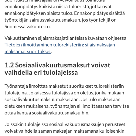
ennakonpidätys kaikista niistä tuloeristä, jotka ovat
ennakonpidätyksen alaista tuloa. Ennakonpidätys sisältää
työntekijän sairausvakuutusmaksun, jos työntekijä on
Suomessa vakuutettu.
Vakuuttaminen sijaismaksajatilanteissa kuvataan ohjeessa
Tietojen ilmoittaminen tulorekisteriin: sijaismaksajan
maksamat suoritukset
.
1.2 Sosiaalivakuutusmaksut voivat
vaihdella eri tulolajeissa
Työnantaja ilmoittaa maksetut suoritukset tulorekisteriin
tulolajeina. Jokaisessa tulolajissa on oletus, jonka mukaan
sosiaalivakuutusmaksut maksetaan. Jos tulo maksetaan
oletuksen mukaisena, työnantajan ei ilmoittaessaan tarvitse
ottaa kantaa sosiaalivakuutusmaksuihin.
Joissakin tulolajeissa sosiaalivakuutusmaksujen perusteet
voivat vaihdella saman maksajan maksamana kulloisenkin