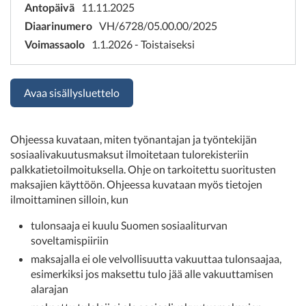
Antopäivä
11.11.2025
Diaarinumero
VH/6728/05.00.00/2025
Voimassaolo
1.1.2026 - Toistaiseksi
Avaa sisällysluettelo
Ohjeessa kuvataan, miten työnantajan ja työntekijän
sosiaalivakuutusmaksut ilmoitetaan tulorekisteriin
palkkatietoilmoituksella. Ohje on tarkoitettu suoritusten
maksajien käyttöön. Ohjeessa kuvataan myös tietojen
ilmoittaminen silloin, kun
tulonsaaja ei kuulu Suomen sosiaaliturvan
soveltamispiiriin
maksajalla ei ole velvollisuutta vakuuttaa tulonsaajaa,
esimerkiksi jos maksettu tulo jää alle vakuuttamisen
alarajan