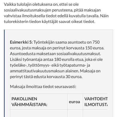
Vaikka tulolajin oletuksena on, ettei se ole
sosiaalivakuutusmaksujen perusteena, pitää maksajan
vahvistaa ilmoituksella tiedot edellä kuvatulla tavalla. Näin
tulorekisterin tiedon käyttäjät saavat oikeat tiedot.
Esimerkki 5:
Työntekijän saama asuntoetu on 750
euroa, josta maksaja on perinyt korvausta 150 euroa.
Asuntoedusta maksetaan sosiaalivakuutusmaksut.
Lisäksi työnantaja antaa 180 eurolla etua, joka ei ole
työeläke-, työttömyys- eikä työtapaturma- ja
ammattitautivakuutusmaksun alainen. Maksaja on
perinyt tästä edusta korvausta 30 euroa.
Maksaja ilmoittaa tiedot seuraavasti:
PAKOLLINEN
VAIHTOEHTOIN
euroa
VÄHIMMÄISTAPA:
ILMOITUSTAPA: