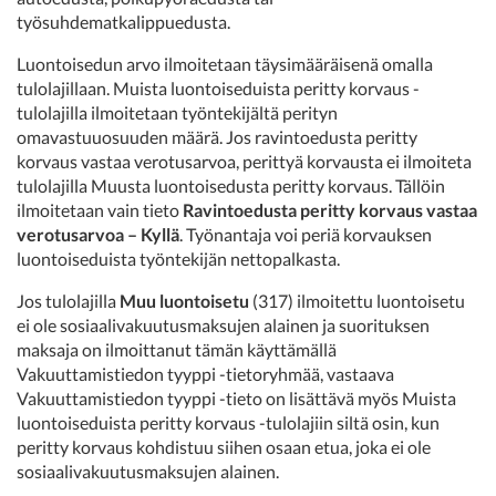
työsuhdematkalippuedusta.
Luontoisedun arvo ilmoitetaan täysimääräisenä omalla
tulolajillaan. Muista luontoiseduista peritty korvaus -
tulolajilla ilmoitetaan työntekijältä perityn
omavastuuosuuden määrä. Jos ravintoedusta peritty
korvaus vastaa verotusarvoa, perittyä korvausta ei ilmoiteta
tulolajilla Muusta luontoisedusta peritty korvaus. Tällöin
ilmoitetaan vain tieto
Ravintoedusta peritty korvaus vastaa
verotusarvoa – Kyllä
. Työnantaja voi periä korvauksen
luontoiseduista työntekijän nettopalkasta.
Jos tulolajilla
Muu luontoisetu
(317) ilmoitettu luontoisetu
ei ole sosiaalivakuutusmaksujen alainen ja suorituksen
maksaja on ilmoittanut tämän käyttämällä
Vakuuttamistiedon tyyppi -tietoryhmää, vastaava
Vakuuttamistiedon tyyppi -tieto on lisättävä myös Muista
luontoiseduista peritty korvaus -tulolajiin siltä osin, kun
peritty korvaus kohdistuu siihen osaan etua, joka ei ole
sosiaalivakuutusmaksujen alainen.