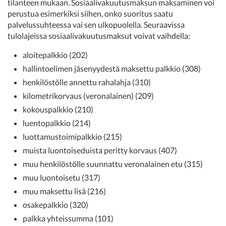
tilanteen mukaan. Sosiaalivakuutusmaksun maksaminen voi
perustua esimerkiksi siihen, onko suoritus saatu
palvelussuhteessa vai sen ulkopuolella. Seuraavissa
tulolajeissa sosiaalivakuutusmaksut voivat vaihdella:
aloitepalkkio (202)
hallintoelimen jäsenyydestä maksettu palkkio (308)
henkilöstölle annettu rahalahja (310)
kilometrikorvaus (veronalainen) (209)
kokouspalkkio (210)
luentopalkkio (214)
luottamustoimipalkkio (215)
muista luontoiseduista peritty korvaus (407)
muu henkilöstölle suunnattu veronalainen etu (315)
muu luontoisetu (317)
muu maksettu lisä (216)
osakepalkkio (320)
palkka yhteissumma (101)