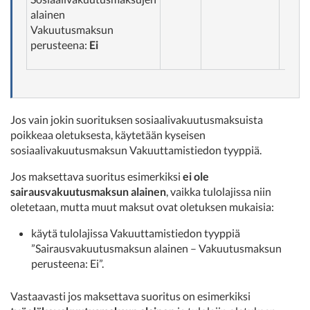
alainen
Vakuutusmaksun
perusteena:
Ei
Jos vain jokin suorituksen sosiaalivakuutusmaksuista
poikkeaa oletuksesta, käytetään kyseisen
sosiaalivakuutusmaksun Vakuuttamistiedon tyyppiä.
Jos maksettava suoritus esimerkiksi
ei ole
sairausvakuutusmaksun alainen
, vaikka tulolajissa niin
oletetaan, mutta muut maksut ovat oletuksen mukaisia:
käytä tulolajissa Vakuuttamistiedon tyyppiä
”Sairausvakuutusmaksun alainen – Vakuutusmaksun
perusteena: Ei”.
Vastaavasti jos maksettava suoritus on esimerkiksi