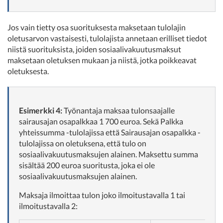
Jos vain tietty osa suorituksesta maksetaan tulolajin
oletusarvon vastaisesti, tulolajista annetaan erilliset tiedot
niistä suorituksista, joiden sosiaalivakuutusmaksut
maksetaan oletuksen mukaan ja niistä, jotka poikkeavat
oletuksesta.
Esimerkki 4:
Työnantaja maksaa tulonsaajalle
sairausajan osapalkkaa 1 700 euroa. Sekä Palkka
yhteissumma -tulolajissa että Sairausajan osapalkka -
tulolajissa on oletuksena, että tulo on
sosiaalivakuutusmaksujen alainen. Maksettu summa
sisältää 200 euroa suoritusta, joka ei ole
sosiaalivakuutusmaksujen alainen.
Maksaja ilmoittaa tulon joko ilmoitustavalla 1 tai
ilmoitustavalla 2: