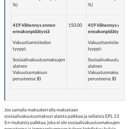
%)
%)
419 Vähennys ennen
150.00
419 Vähennys enne
ennakonpidätystä
ennakonpidätystä
Vakuuttamistiedon
Vakuuttamistiedon
tyyppi:
tyyppi:
Sosiaalivakuutusmaksujen
Sosiaalivakuutusma
alainen
alainen
Vakuutusmaksun
Vakuutusmaksun
perusteena:
Ei
perusteena:
Ei
Jos samalla maksukerralla maksetaan
sosiaalivakuutusmaksun alaista palkkaa ja sellaista EPL 13
§:n mukaista palkkaa, joka ei ole sosiaalivakuutusmaksujen
perusteena ja jompaankumpaan tuloon kohdistuu kuluja,