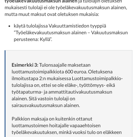
työeläkevakuutusmaksun alainen
ja tulolajin oletuksen
mukaisesti tulolaji ei ole työeläkevakuutusmaksun alainen,
mutta muut maksut ovat oletuksen mukaisia:
käytä tulolajissa Vakuuttamistiedon tyyppiä
”Työeläkevakuutusmaksun alainen – Vakuutusmaksun
perusteena: Kyllä”.
Esimerkki 3:
Tulonsaajalle maksetaan
luottamustoimipalkkiota 600 euroa. Oletuksena
ilmoitustapa 2:n mukaisessa Luottamustoimipalkkio-
tulolajissa on, ettei se ole eläke-, työttömyys- eikä
työtapaturma- ja ammattitautivakuutusmaksun
alainen. Sitä vastoin tulolaji on
sairausvakuutusmaksun alainen.
Palkkion maksaja on kuitenkin ottanut
luottamustoimen hoitajalle vapaaehtoisen
työeläkevakuutuksen, minkä vuoksi tulo on eläkkeen