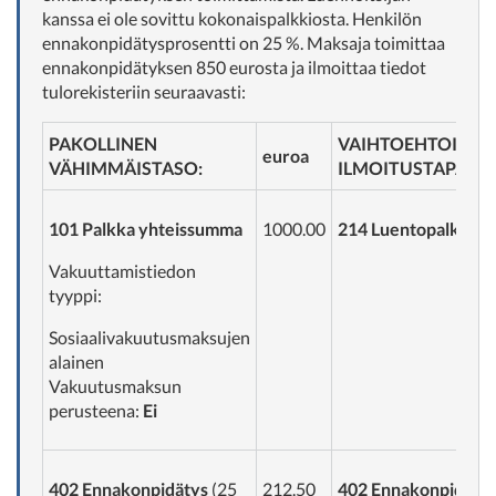
kanssa ei ole sovittu kokonaispalkkiosta. Henkilön
ennakonpidätysprosentti on 25 %. Maksaja toimittaa
ennakonpidätyksen 850 eurosta ja ilmoittaa tiedot
tulorekisteriin seuraavasti:
PAKOLLINEN
VAIHTOEHTOINEN
euroa
VÄHIMMÄISTASO:
ILMOITUSTAPA:
101 Palkka yhteissumma
1000.00
214 Luentopalkkio
Vakuuttamistiedon
tyyppi:
Sosiaalivakuutusmaksujen
alainen
Vakuutusmaksun
perusteena:
Ei
402 Ennakonpidätys
(25
212.50
402 Ennakonpidäty