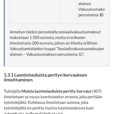
alainen
Vakuutusmaksun
perusteena:
Ei
Annetun tiedon perusteella sosiaalivakuutusmaksut
maksetaan 1 500 eurosta, mutta ei erikseen
ilmoitetusta 200 eurosta, johon on liitetty erillinen
Vakuuttamistiedon tyyppi ”Sosiaalivakuutusmaksujen
alainen – Vakuutusmaksun perusteena: Ei”.
1.3.1 Luontoiseduista perityn korvauksen
ilmoittaminen
Tulolajilla
Muista luontoiseduista peritty korvaus
(407)
ilmoitetaan se osuus luontoisedun arvosta, joka peritään
työntekijältä. Kohdassa ilmoitetaan summa, joka
työntekijältä on peritty muista luontoiseduista kuin
autoedusta, polkupyöräedusta tai