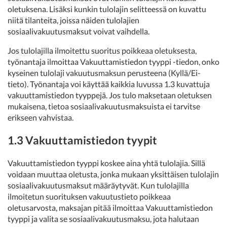
oletuksena. Lisäksi kunkin tulolajin selitteessä on kuvattu
niitä tilanteita, joissa näiden tulolajien
sosiaalivakuutusmaksut voivat vaihdella.
Jos tulolajilla ilmoitettu suoritus poikkeaa oletuksesta,
työnantaja ilmoittaa Vakuuttamistiedon tyyppi -tiedon, onko
kyseinen tulolaji vakuutusmaksun perusteena (Kyllä/Ei-
tieto). Työnantaja voi käyttää kaikkia luvussa 1.3 kuvattuja
vakuuttamistiedon tyyppejä. Jos tulo maksetaan oletuksen
mukaisena, tietoa sosiaalivakuutusmaksuista ei tarvitse
erikseen vahvistaa.
1.3 Vakuuttamistiedon tyypit
Vakuuttamistiedon tyyppi koskee aina yhtä tulolajia. Sillä
voidaan muuttaa oletusta, jonka mukaan yksittäisen tulolajin
sosiaalivakuutusmaksut määräytyvät. Kun tulolajilla
ilmoitetun suorituksen vakuutustieto poikkeaa
oletusarvosta, maksajan pitää ilmoittaa Vakuuttamistiedon
tyyppi ja valita se sosiaalivakuutusmaksu, jota halutaan