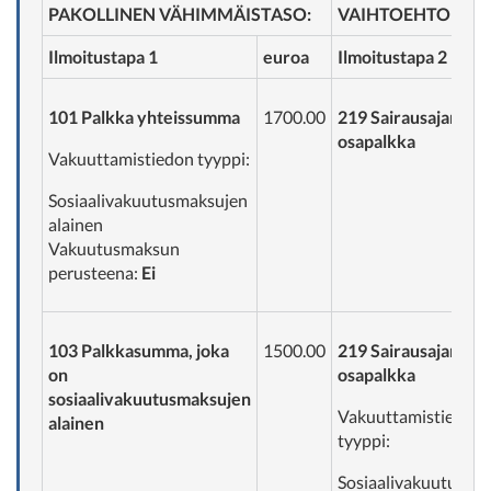
PAKOLLINEN VÄHIMMÄISTASO:
VAIHTOEHTOINEN
Ilmoitustapa 1
euroa
Ilmoitustapa 2
101 Palkka yhteissumma
1700.00
219 Sairausajan
osapalkka
Vakuuttamistiedon tyyppi:
Sosiaalivakuutusmaksujen
alainen
Vakuutusmaksun
perusteena:
Ei
103 Palkkasumma, joka
1500.00
219 Sairausajan
on
osapalkka
sosiaalivakuutusmaksujen
Vakuuttamistiedon
alainen
tyyppi:
Sosiaalivakuutusma