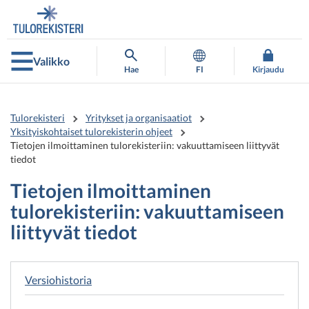
Siirry
Siirry
suoraan
koko
sisältöön
sivuston
hakuun
Valikko
Hae
FI
Kirjaudu
Tulorekisteri
Yritykset ja organisaatiot
Yksityiskohtaiset tulorekisterin ohjeet
Tietojen ilmoittaminen tulorekisteriin: vakuuttamiseen liittyvät
tiedot
Tietojen ilmoittaminen
tulorekisteriin: vakuuttamiseen
liittyvät tiedot
Versiohistoria