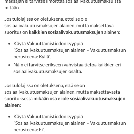
maksajan ei tarvitse ilmoittaa sosiaalivakuutusmaksuista
mitään.
Jos tulolajissa on oletuksena, ettei se ole
sosiaalivakuutusmaksujen alainen, mutta maksettava
suoritus on
kaikkien sosiaalivakuutusmaksujen
alainen:
Käytä Vakuuttamistiedon tyyppiä
”Sosiaalivakuutusmaksujen alainen – Vakuutusmaksun
perusteena: Kyllä”.
Näin ei tarvitse erikseen vahvistaa tietoa kaikkien eri
sosiaalivakuutusmaksujen osalta.
Jos tulolajissa on oletuksena, että se on
sosiaalivakuutusmaksujen alainen, mutta maksettavasta
suorituksesta
mikään osa ei ole sosiaalivakuutusmaksujen
alainen
:
Käytä Vakuuttamistiedon tyyppiä
”Sosiaalivakuutusmaksujen alainen – Vakuutusmaksun
perusteena: Ei”.