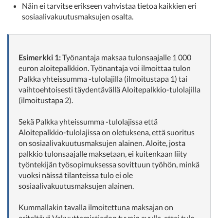
Näin ei tarvitse erikseen vahvistaa tietoa kaikkien eri
sosiaalivakuutusmaksujen osalta.
Esimerkki 1:
Työnantaja maksaa tulonsaajalle 1 000
euron aloitepalkkion. Työnantaja voi ilmoittaa tulon
Palkka yhteissumma -tulolajilla (ilmoitustapa 1) tai
vaihtoehtoisesti täydentävällä Aloitepalkkio-tulolajilla
(ilmoitustapa 2).
Sekä Palkka yhteissumma -tulolajissa että
Aloitepalkkio-tulolajissa on oletuksena, että suoritus
on sosiaalivakuutusmaksujen alainen. Aloite, josta
palkkio tulonsaajalle maksetaan, ei kuitenkaan liity
työntekijän työsopimuksessa sovittuun työhön, minkä
vuoksi näissä tilanteissa tulo ei ole
sosiaalivakuutusmaksujen alainen.
Kummallakin tavalla ilmoitettuna maksajan on
eriteltävä Vakuuttamistiedon tyypin avulla, ettei tulo