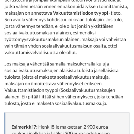
jotka vähennetään ennen ennakonpidätyksen toimittamista,
maksajan on annettava
Vakuuttamistiedon tyyppi
-tieto.
Sen avulla vähennys kohdistuu oikeaan tulolajiin. Jos tulo,
josta vähennys tehdään, ei ole ollut jonkin yksittäisen
sosiaalivakuutusmaksun alainen, esimerkiksi
työttömyysvakuutusmaksun alainen, maksaja voi vahvistaa
vain tämän yhden sosiaalivakuutusmaksun osalta, ettei
vakuuttamisvelvollisuutta ole ollut.
Jos maksaja vähentää samalla maksukerralla kuluja
sosiaalivakuutusmaksujen alaisista tuloista ja sellaisista
tuloista, joista ei makseta sosiaalivakuutusmaksuja,
maksajan on ilmoitettava vähennykset erikseen.
Vakuuttamistiedon tyyppi (Sosiaalivakuutusmaksujen
alainen: Ei) pitää liittää siihen vähennykseen, joka tehdään
tulosta, josta ei makseta sosiaalivakuutusmaksuja.
Esimerkki 7:
Henkilölle maksetaan 2 900 euroa
kuukausipalkkaa ja lisäksi 300 euroa odotusajan