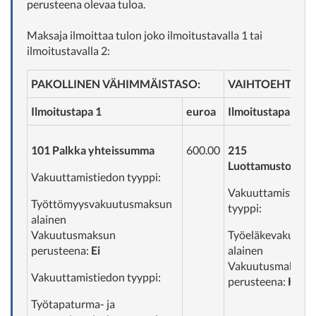
perusteena olevaa tuloa.
Maksaja ilmoittaa tulon joko ilmoitustavalla 1 tai
ilmoitustavalla 2:
PAKOLLINEN VÄHIMMÄISTASO:
VAIHTOEHTOINE
Ilmoitustapa 1
euroa
Ilmoitustapa 2
101 Palkka yhteissumma
600.00
215
Luottamustoimipa
Vakuuttamistiedon tyyppi:
Vakuuttamistied
Työttömyysvakuutusmaksun
tyyppi:
alainen
Vakuutusmaksun
Työeläkevakuutu
perusteena:
Ei
alainen
Vakuutusmaksun
Vakuuttamistiedon tyyppi:
perusteena:
Kyllä
Työtapaturma- ja