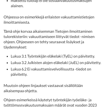
maksettu tulolaji ei ole sosiaalivakuutusmaksujen
alainen.
Ohjeessa on esimerkkejä erilaisten vakuuttamistietojen
ilmoittamisesta.
Tämä ohje korvaa aikaisemman Tietojen ilmoittaminen
tulorekisteriin: vakuuttamiseen liittyvät tiedot -nimisen
ohjeen. Ohjeeseen on tehty seuraavat lisäykset ja
täydennykset:
Lukua 3.1 Työntekijän eläkelaki (TyEL) on päivitetty.
Lukua 3.2 Julkisten alojen eläkelaki (JuEL) on päivitetty.
Lukua 6.2 Ei vakuuttamisvelvollisuutta -tiedot on
päivitetty.
Muutoin ohjeen linjaukset vastaavat sisällöltään
aikaisempaa ohjetta.
Ohjeen esimerkeissä käytetyt työntekijän työeläke- ja
työttömyysvakuutusmaksujen määrät ovat vuoden 2023