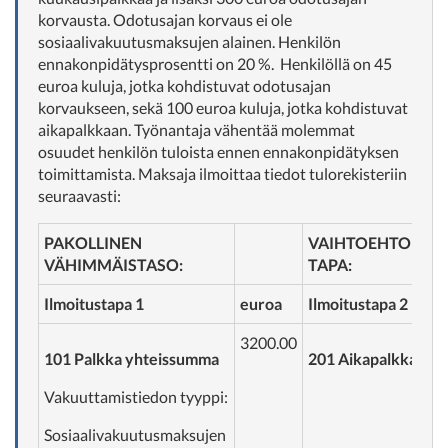
korvausta. Odotusajan korvaus ei ole
sosiaalivakuutusmaksujen alainen. Henkilön
ennakonpidätysprosentti on 20 %. Henkilöllä on 45
euroa kuluja, jotka kohdistuvat odotusajan
korvaukseen, sekä 100 euroa kuluja, jotka kohdistuvat
aikapalkkaan. Työnantaja vähentää molemmat
osuudet henkilön tuloista ennen ennakonpidätyksen
toimittamista. Maksaja ilmoittaa tiedot tulorekisteriin
seuraavasti:
PAKOLLINEN
VAIHTOEHTOINE
VÄHIMMÄISTASO:
TAPA:
Ilmoitustapa 1
euroa
Ilmoitustapa 2
3200.00
101 Palkka yhteissumma
201 Aikapalkka
Vakuuttamistiedon tyyppi:
Sosiaalivakuutusmaksujen