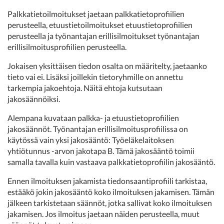
Palkkatietoilmoitukset jaetaan palkkatietoprofiilien
perusteella, etuustietoilmoitukset etuustietoprofiilien
perusteella ja työnantajan erillisilmoitukset työnantajan
erillisilmoitusprofiilien perusteella.
Jokaisen yksittäisen tiedon osalta on määritelty, jaetaanko
tieto vai ei. Lisäksi joillekin tietoryhmille on annettu
tarkempia jakoehtoja. Näitä ehtoja kutsutaan
jakosäännöiksi.
Alempana kuvataan palkka- ja etuustietoprofiilien
jakosäännöt. Työnantajan erillisilmoitusprofiilissa on
käytössä vain yksi jakosääntö: Työeläkelaitoksen
yhtiötunnus -arvon jakotapa B. Tämä jakosääntö toimii
samalla tavalla kuin vastaava palkkatietoprofiilin jakosääntö.
Ennen ilmoituksen jakamista tiedonsaantiprofiili tarkistaa,
estääkö jokin jakosääntö koko ilmoituksen jakamisen. Tämän
jälkeen tarkistetaan säännöt, jotka sallivat koko ilmoituksen
jakamisen. Jos ilmoitus jaetaan näiden perusteella, muut