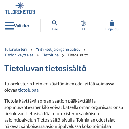
Siirry
Siirry
suoraan
koko
sisältöön
sivuston
hakuun
Valikko
Hae
FI
Kirjaudu
Tulorekisteri
Yritykset ja organisaatiot
Tiedon käyttäjät
Tietolupa
Tietosisältö
Tietoluvan tietosisältö
Tulorekisterin tietojen käyttäminen edellyttää voimassa
olevaa
tietolupaa
.
Tietoja käyttävän organisaation pääkäyttäjä ja
sopimusyhteyshenkilö voivat katsella oman organisaationsa
tietoluvan tietosisältöä tulorekisterin sähköisen
asiointipalvelun Tietosisältö-sivulla. Toimialan edustajat
näkevät sähköisessä asiointipalvelussa koko toimialaa