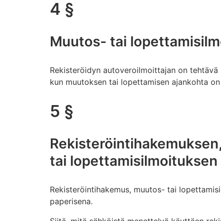
4 §
Muutos- tai lopettamisilm
Rekisteröidyn autoveroilmoittajan on tehtävä m
kun muutoksen tai lopettamisen ajankohta on 
5 §
Rekisteröintihakemuksen
tai lopettamisilmoitukse
Rekisteröintihakemus, muutos- tai lopettamisi
paperisena.