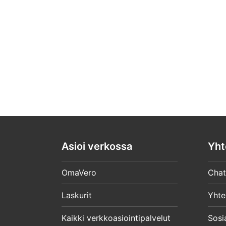
Asioi verkossa
Yht
OmaVero
Chat
Laskurit
Yhte
Kaikki verkkoasiointipalvelut
Sosi