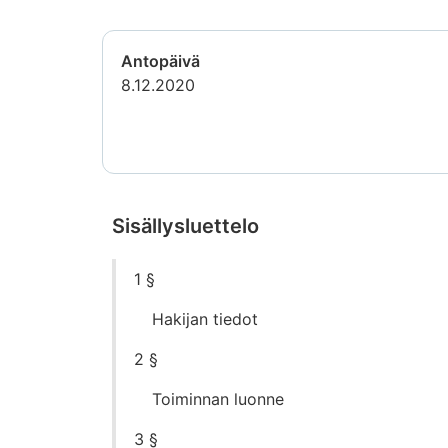
Antopäivä
8.12.2020
Sisällysluettelo
Siirry
1 §
suoraan
sisältöön
Hakijan tiedot
2 §
Toiminnan luonne
3 §