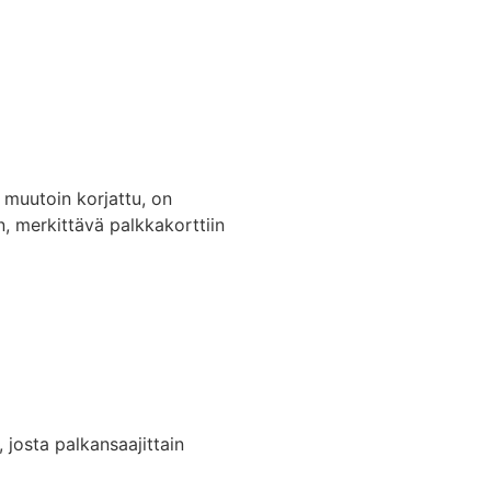
n muutoin korjattu, on
n, merkittävä palkkakorttiin
 josta palkansaajittain