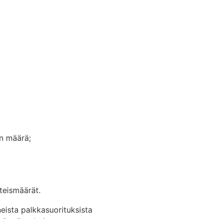
en määrä;
teismäärät.
eista palkkasuorituksista