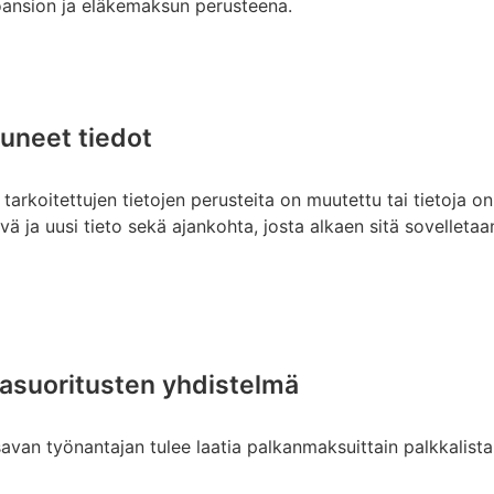
öansion ja eläkemaksun perusteena.
uneet tiedot
tarkoitettujen tietojen perusteita on muutettu tai tietoja o
ävä ja uusi tieto sekä ajankohta, josta alkaen sitä sovelletaa
kkasuoritusten yhdistelmä
van työnantajan tulee laatia palkanmaksuittain palkkalista,