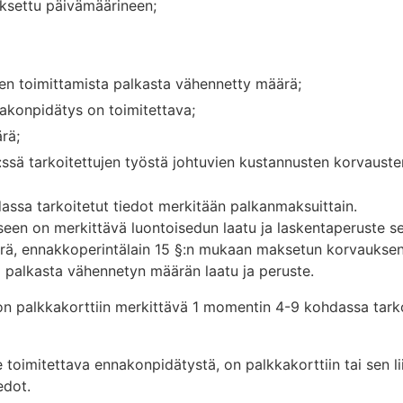
aksettu päivämäärineen;
n toimittamista palkasta vähennetty määrä;
akonpidätys on toimitettava;
rä;
:ssä tarkoitettujen työstä johtuvien kustannusten korvaust
ssa tarkoitetut tiedot merkitään palkanmaksuittain.
teeseen on merkittävä luontoisedun laatu ja laskentaperuste 
ä, ennakkoperintälain 15 §:n mukaan maksetun korvauksen 
 palkasta vähennetyn määrän laatu ja peruste.
on palkkakorttiin merkittävä 1 momentin 4-9 kohdassa tark
le toimitettava ennakonpidätystä, on palkkakorttiin tai sen li
edot.