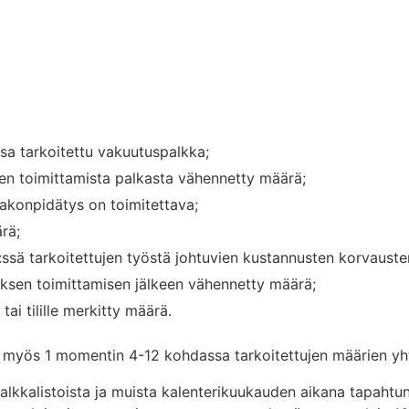
sa tarkoitettu vakuutuspalkka;
n toimittamista palkasta vähennetty määrä;
akonpidätys on toimitettava;
rä;
:ssä tarkoitettujen työstä johtuvien kustannusten korvaust
ksen toimittamisen jälkeen vähennetty määrä;
ai tilille merkitty määrä.
ä myös 1 momentin 4-12 kohdassa tarkoitettujen määrien yh
alkkalistoista ja muista kalenterikuukauden aikana tapahtun