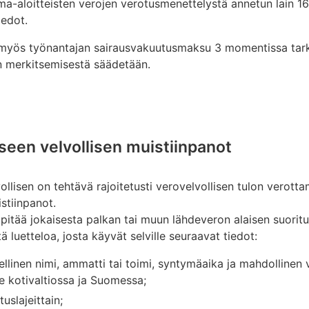
ma-aloitteisten verojen verotusmenettelystä annetun lain 16
iedot.
 myös työnantajan sairausvakuutusmaksu 3 momentissa tark
n merkitsemisestä säädetään.
een velvollisen muistiinpanot
llisen on tehtävä rajoitetusti verovelvollisen tulon verotta
stiinpanot.
pitää jokaisesta palkan tai muun lähdeveron alaisen suorit
ä luetteloa, josta käyvät selville seuraavat tiedot:
llinen nimi, ammatti tai toimi, syntymäaika ja mahdollinen vi
te kotivaltiossa ja Suomessa;
uslajeittain;