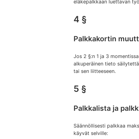
eläkepalkkaan luettavan ty
4 §
Palkkakortin muutt
Jos 2 §:n 1 ja 3 momentissa 
alkuperäinen tieto säilytett
tai sen liitteeseen.
5 §
Palkkalista ja pal
Säännöllisesti palkkaa maksa
käyvät selville: