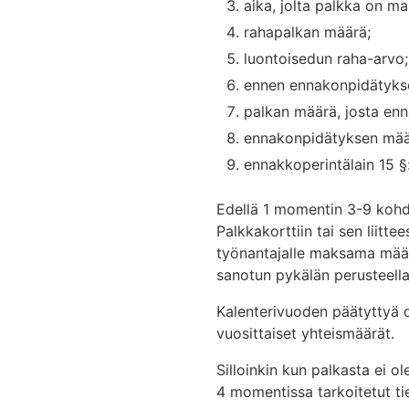
aika, jolta palkka on m
rahapalkan määrä;
luontoisedun raha-arvo;
ennen ennakonpidätykse
palkan määrä, josta enn
ennakonpidätyksen mää
ennakkoperintälain 15 §
Edellä 1 momentin 3-9 kohda
Palkkakorttiin tai sen liit
työnantajalle maksama määr
sanotun pykälän perusteella
Kalenterivuoden päätyttyä 
vuosittaiset yhteismäärät.
Silloinkin kun palkasta ei o
4 momentissa tarkoitetut ti