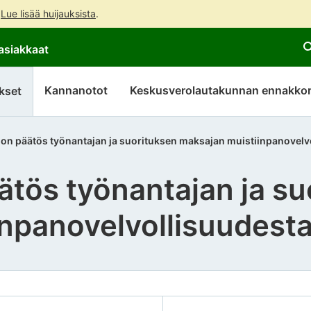
.
Lue lisää huijauksista
.
Siirry
Siirry
asiakkaat
suoraan
koko
sisältöön
sivuston
hakuun
Kannanotot
Keskusverolautakunnan ennakkor
kset
non päätös työnantajan ja suorituksen maksajan muistiinpanovelv
ätös työnantajan ja su
npanovelvollisuudest