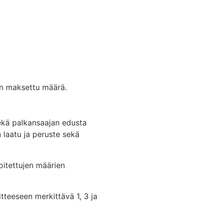
en maksettu määrä.
sekä palkansaajan edusta
laatu ja peruste sekä
oitettujen määrien
itteeseen merkittävä 1, 3 ja