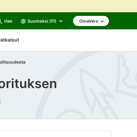
Hae
Suomeksi (FI)
OmaVero
atkaisut
ollisuudesta
orituksen
a