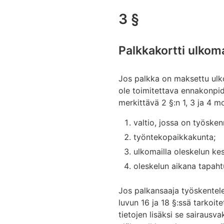
3 §
Palkkakortti ulkoma
Jos palkka on maksettu ulkom
ole toimitettava ennakonpidä
merkittävä 2 §:n 1, 3 ja 4 m
valtio, jossa on työsken
työntekopaikkakunta;
ulkomailla oleskelun ke
oleskelun aikana tapah
Jos palkansaaja työskentele
luvun 16 ja 18 §:ssä tarkoite
tietojen lisäksi se sairausv