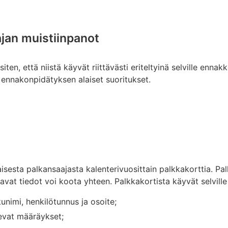
jan muistiinpanot
iten, että niistä käyvät riittävästi eriteltyinä selville enna
 ennakonpidätyksen alaiset suoritukset.
isesta palkansaajasta kalenterivuosittain palkkakorttia. Pa
ttavat tiedot voi koota yhteen. Palkkakortista käyvät selville
unimi, henkilötunnus ja osoite;
evat määräykset;