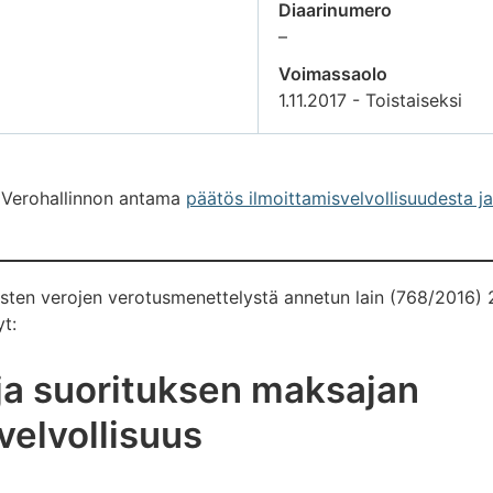
Diaarinumero
Tietoa
–
ei
Voimassaolo
saatavilla
1.11.2017 - Toistaiseksi
 Verohallinnon antama
päätös ilmoittamisvelvollisuudesta ja
isten verojen verotusmenettelystä annetun lain (768/2016) 
t:
ja suorituksen maksajan
velvollisuus