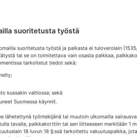
illa suoritetusta työstä
ailla suoritetusta työstä ja palkasta ei tuloverolain (1535
tystä tai se on toimitettava vain osasta palkkaa, palkkakort
omentissa tarkoitetut tiedot sekä:
nelty;
sto kussakin valtiossa; sekä
tuneet Suomessa käynnit.
e lähetettynä työntekijänä tai muutoin ulkomailla sairausv
tulla tavalla, palkkakorttiin tai sen liitteeseen merkitään 1
akuutuslain 18 luvun 18 §:ssä tarkoitettu vakuutuspalkka, j