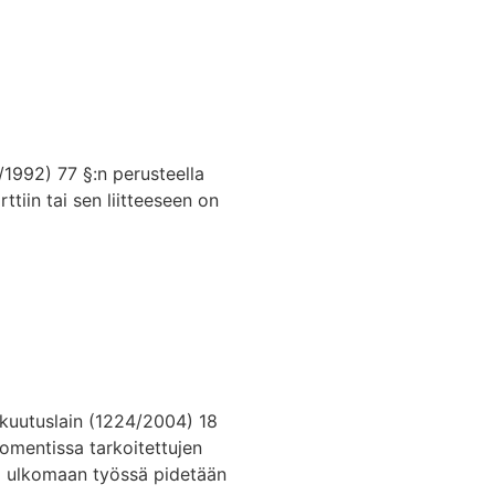
/1992) 77 §:n perusteella
tiin tai sen liitteeseen on
akuutuslain (1224/2004) 18
 momentissa tarkoitettujen
ota ulkomaan työssä pidetään