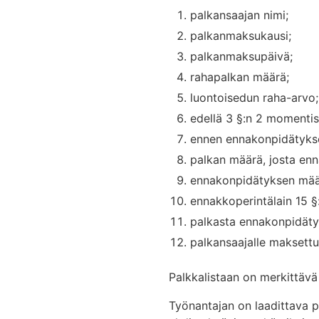
palkansaajan nimi;
palkanmaksukausi;
palkanmaksupäivä;
rahapalkan määrä;
luontoisedun raha-arvo;
edellä 3 §:n 2 momentis
ennen ennakonpidätykse
palkan määrä, josta enn
ennakonpidätyksen mää
ennakkoperintälain 15 §
palkasta ennakonpidäty
palkansaajalle maksettu t
Palkkalistaan on merkittäv
Työnantajan on laadittava p