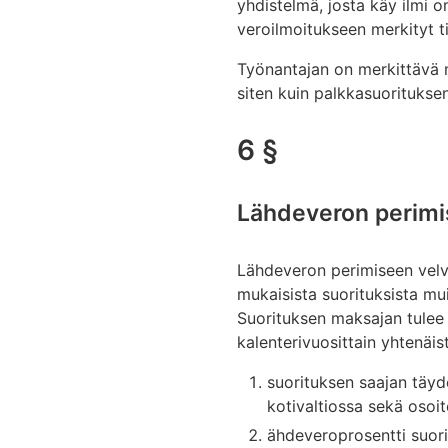
yhdistelmä, josta käy ilmi o
veroilmoitukseen merkityt t
Työnantajan on merkittävä
siten kuin palkkasuoritukse
6 §
Lähdeveron perimis
Lähdeveron perimiseen velvo
mukaisista suorituksista mui
Suorituksen maksajan tulee 
kalenterivuosittain yhtenäist
suorituksen saajan täyde
kotivaltiossa sekä osoi
ähdeveroprosentti suorit