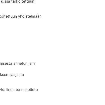
 §:ssä tarkoitettuun
oitettuun yhdistelmään
misesta annetun lain
uksen saajasta
rallinen tunnistetieto