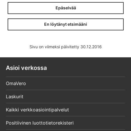
Epäselvää
En löytänyt etsimääni
Sivu on viimeksi päivitetty 30.12.2016
Asioi verkossa
OmaVero
Laskurit
Kaikki verkkoasiointipalvelut
Positiivinen luottotietorekisteri