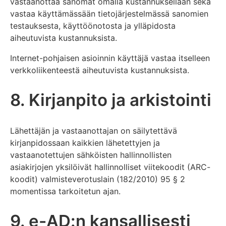
vastaanottaa sanomat omalla kustannuksellaan sekä
vastaa käyttämässään tietojärjestelmässä sanomien
testauksesta, käyttöönotosta ja ylläpidosta
aiheutuvista kustannuksista.
Internet-pohjaisen asioinnin käyttäjä vastaa itselleen
verkkoliikenteestä aiheutuvista kustannuksista.
8. Kirjanpito ja arkistointi
Lähettäjän ja vastaanottajan on säilytettävä
kirjanpidossaan kaikkien lähetettyjen ja
vastaanotettujen sähköisten hallinnollisten
asiakirjojen yksilöivät hallinnolliset viitekoodit (ARC-
koodit) valmisteverotuslain (182/2010) 95 § 2
momentissa tarkoitetun ajan.
9. e-AD:n kansallisesti