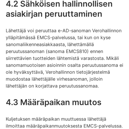
4.2 Sähköisen hallinnollisen
asiakirjan peruuttaminen
Lähettäjä voi peruuttaa e-AD-sanoman Verohallinnon
ylläpitämässä EMCS-palvelussa, tai kun on kyse
sanomaliikenneasiakkaasta, lähettämällä
peruutussanoman (sanoma EMCS810) ennen
siirrettävien tuotteiden lähtemistä varastosta. Mikäli
sanomamuotoisen asioinnin osalta peruutussanoma ei
ole hyväksyttävä, Verohallinnon tietojärjestelmä
muodostaa lähettäjälle virhesanoman, jolloin
lähettäjän on korjattava peruutussanomaa.
4.3 Määräpaikan muutos
Kuljetuksen määräpaikan muuttuessa lähettäjä
ilmoittaa määräpaikanmuutoksesta EMCS-palvelussa.