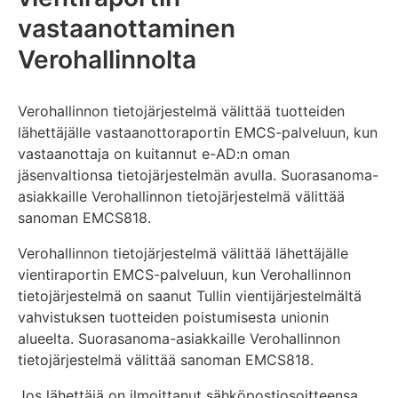
vastaanottaminen
Verohallinnolta
Verohallinnon tietojärjestelmä välittää tuotteiden
lähettäjälle vastaanottoraportin EMCS-palveluun, kun
vastaanottaja on kuitannut e-AD:n oman
jäsenvaltionsa tietojärjestelmän avulla. Suorasanoma-
asiakkaille Verohallinnon tietojärjestelmä välittää
sanoman EMCS818.
Verohallinnon tietojärjestelmä välittää lähettäjälle
vientiraportin EMCS-palveluun, kun Verohallinnon
tietojärjestelmä on saanut Tullin vientijärjestelmältä
vahvistuksen tuotteiden poistumisesta unionin
alueelta. Suorasanoma-asiakkaille Verohallinnon
tietojärjestelmä välittää sanoman EMCS818.
Jos lähettäjä on ilmoittanut sähköpostiosoitteensa