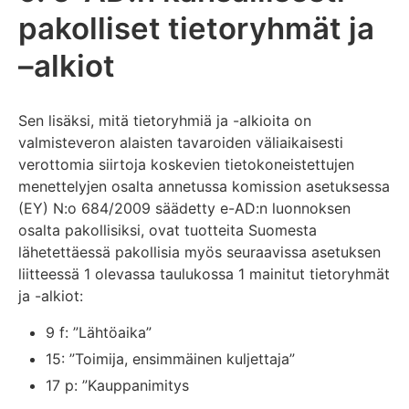
pakolliset tietoryhmät ja
–alkiot
Sen lisäksi, mitä tietoryhmiä ja -alkioita on
valmisteveron alaisten tavaroiden väliaikaisesti
verottomia siirtoja koskevien tietokoneistettujen
menettelyjen osalta annetussa komission asetuksessa
(EY) N:o 684/2009 säädetty e-AD:n luonnoksen
osalta pakollisiksi, ovat tuotteita Suomesta
lähetettäessä pakollisia myös seuraavissa asetuksen
liitteessä 1 olevassa taulukossa 1 mainitut tietoryhmät
ja -alkiot:
9 f: ”Lähtöaika”
15: ”Toimija, ensimmäinen kuljettaja”
17 p: ”Kauppanimitys