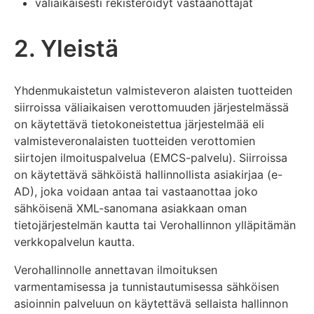
väliaikaisesti rekisteröidyt vastaanottajat
2. Yleistä
Yhdenmukaistetun valmisteveron alaisten tuotteiden
siirroissa väliaikaisen verottomuuden järjestelmässä
on käytettävä tietokoneistettua järjestelmää eli
valmisteveronalaisten tuotteiden verottomien
siirtojen ilmoituspalvelua (EMCS-palvelu). Siirroissa
on käytettävä sähköistä hallinnollista asiakirjaa (e-
AD), joka voidaan antaa tai vastaanottaa joko
sähköisenä XML-sanomana asiakkaan oman
tietojärjestelmän kautta tai Verohallinnon ylläpitämän
verkkopalvelun kautta.
Verohallinnolle annettavan ilmoituksen
varmentamisessa ja tunnistautumisessa sähköisen
asioinnin palveluun on käytettävä sellaista hallinnon