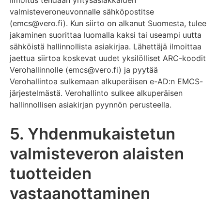
Ilmoitus tehdään yritysasiakkaiden
valmisteveroneuvonnalle sähköpostitse
(emcs@vero.fi). Kun siirto on alkanut Suomesta, tulee
jakaminen suorittaa luomalla kaksi tai useampi uutta
sähköistä hallinnollista asiakirjaa. Lähettäjä ilmoittaa
jaettua siirtoa koskevat uudet yksilölliset ARC-koodit
Verohallinnolle (emcs@vero.fi) ja pyytää
Verohallintoa sulkemaan alkuperäisen e-AD:n EMCS-
järjestelmästä. Verohallinto sulkee alkuperäisen
hallinnollisen asiakirjan pyynnön perusteella.
5. Yhdenmukaistetun
valmisteveron alaisten
tuotteiden
vastaanottaminen