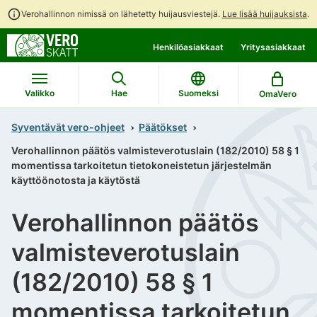
Verohallinnon nimissä on lähetetty huijausviestejä.
Lue lisää huijauksista
.
Siirry
Siirry
Henkilöasiakkaat
Yritysasiakkaat
suoraan
koko
sisältöön
sivuston
hakuun
Valikko
Hae
Suomeksi
OmaVero
Syventävät vero-ohjeet
Päätökset
Verohallinnon päätös valmisteverotuslain (182/2010) 58 § 1
momentissa tarkoitetun tietokoneistetun järjestelmän
käyttöönotosta ja käytöstä
Verohallinnon päätös
valmisteverotuslain
(182/2010) 58 § 1
momentissa tarkoitetun