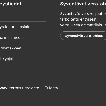
eystiedot
Syventävät vero-oh
Syventävät vero-ohjeet o
tarkoitettu erityisesti
verotuksen ammattilaisille
ystiedot ja asiointi
Syventävät vero-ohjeet
aalinen media
rilomakkeet
telyajat
Saavutettavuusseloste
Tulosta