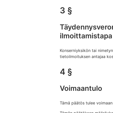
3 §
Täydennysveron
ilmoittamistap
Konserniyksikön tai nimetyn
tietoilmoituksen antajaa ko
4 §
Voimaantulo
Tämä päätös tulee voimaan 
Tämän päätöksen määräyksiä