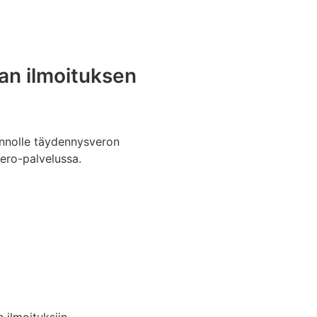
an ilmoituksen
linnolle täydennysveron
ero-palvelussa.
ilmoituksiin.