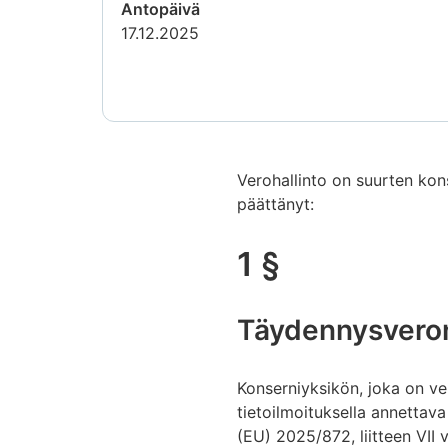
Antopäivä
17.12.2025
Verohallinto on suurten kon
päättänyt:
1 §
Täydennysveron 
Konserniyksikön, joka on ve
tietoilmoituksella annettava
(EU) 2025/872, liitteen VII 