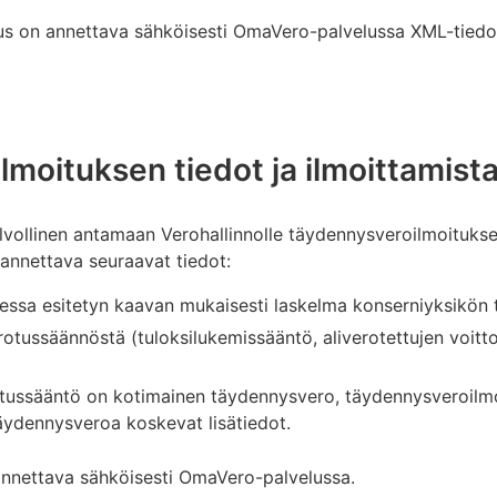
us on annettava sähköisesti OmaVero-palvelussa XML-tiedo
moituksen tiedot ja ilmoittamist
lvollinen antamaan Verohallinnolle täydennysveroilmoitukse
annettava seuraavat tiedot:
essa esitetyn kaavan mukaisesti laskelma konserniyksikön
erotussäännöstä (tuloksilukemissääntö, aliverotettujen voitt
rotussääntö on kotimainen täydennysvero, täydennysveroilm
äydennysveroa koskevat lisätiedot.
nnettava sähköisesti OmaVero-palvelussa.