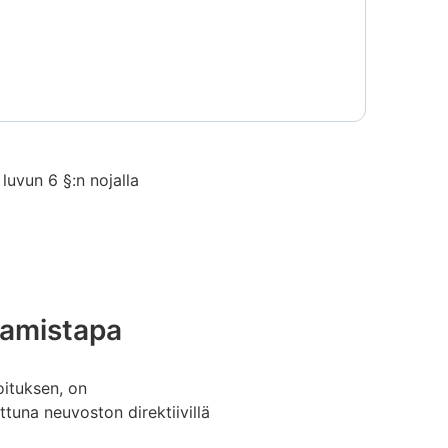
uvun 6 §:n nojalla
tamistapa
oituksen, on
ttuna neuvoston direktiivillä