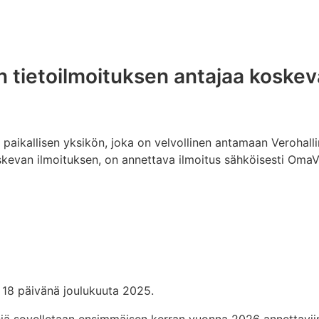
 tietoilmoituksen antajaa koskev
a
 paikallisen yksikön, joka on velvollinen antamaan Verohal
skevan ilmoituksen, on annettava ilmoitus sähköisesti OmaV
18 päivänä joulukuuta 2025.
 sovelletaan ensimmäisen kerran vuonna 2026 annettaviin 