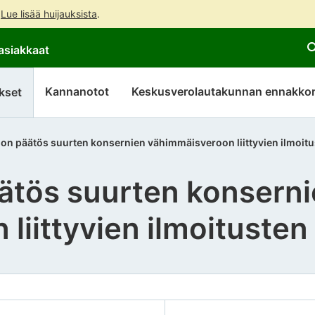
.
Lue lisää huijauksista
.
Siirry
Siirry
asiakkaat
suoraan
koko
sisältöön
sivuston
hakuun
Kannanotot
Keskusverolautakunnan ennakkor
kset
non päätös suurten konsernien vähimmäisveroon liittyvien ilmoit
ätös suurten konsern
liittyvien ilmoitusten