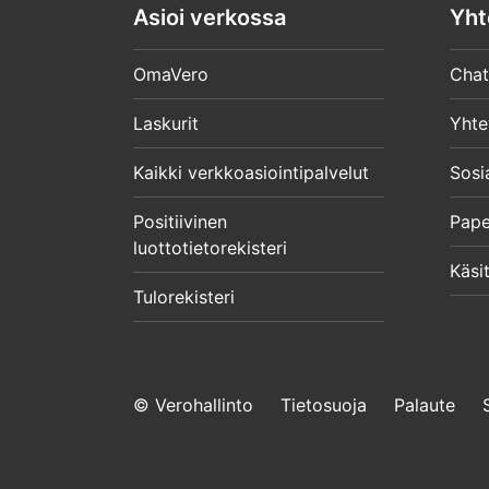
Asioi verkossa
Yht
OmaVero
Chat
Laskurit
Yhte
Kaikki verkkoasiointipalvelut
Sosi
Positiivinen
Pape
luottotietorekisteri
Käsit
Tulorekisteri
© Verohallinto
Tietosuoja
Palaute