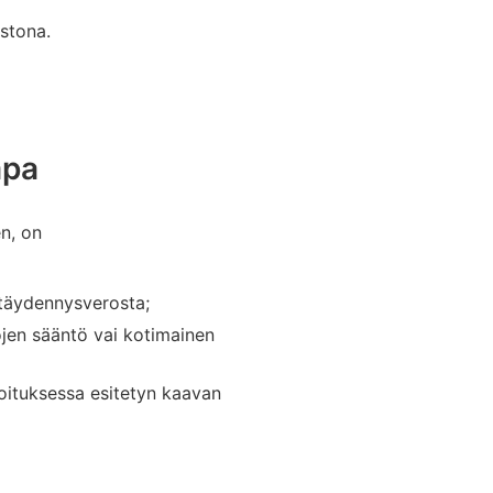
stona.
apa
n, on
 täydennysverosta;
ojen sääntö vai kotimainen
oituksessa esitetyn kaavan