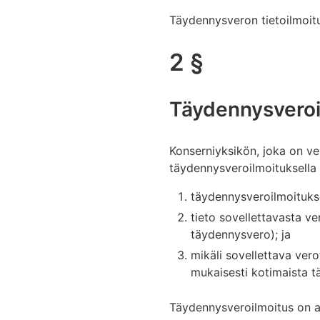
Täydennysveron tietoilmoit
2 §
Täydennysveroil
Konserniyksikön, joka on ve
täydennysveroilmoituksella 
täydennysveroilmoituks
tieto sovellettavasta v
täydennysvero); ja
mikäli sovellettava ve
mukaisesti kotimaista t
Täydennysveroilmoitus on a