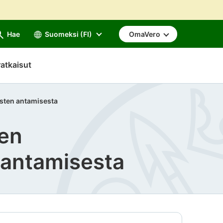
Hae
Suomeksi (FI)
OmaVero
atkaisut
usten antamisesta
ien
 antamisesta