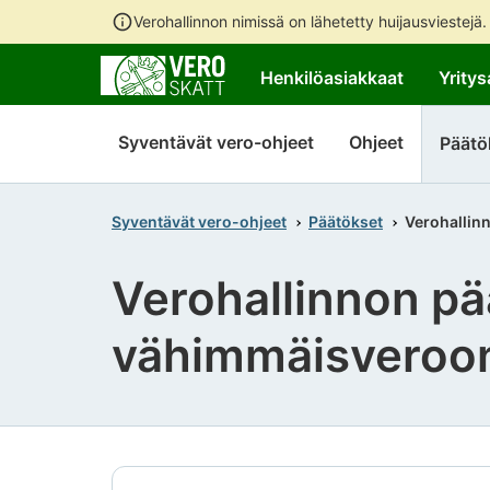
Verohallinnon nimissä on lähetetty huijausviestejä
Henkilöasiakkaat
Yritys
Syventävät vero-ohjeet
Ohjeet
Päätö
Syventävät vero-ohjeet
Päätökset
Verohallin
Verohallinnon pä
vähimmäisveroon 