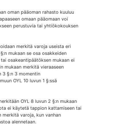
apaan oman pääoman rahasto kuuluu
vapaaseen omaan pääomaan voi
kseen perustuvia tai yhtiökokouksen
idaan merkitä varoja useista eri
2 §:n mukaan se osa osakkeiden
 tai osakeantipäätöksen mukaan ei
ain mukaan merkitä vieraaseen
n 3 §:n 3 momentin
muun OYL 10 luvun 1 §:ssä
erkitään OYL 8 luvun 2 §:n mukaan
ta ei käytetä tappion kattamiseen tai
n merkitä varoja, kun vanhan
astoa alennetaan.