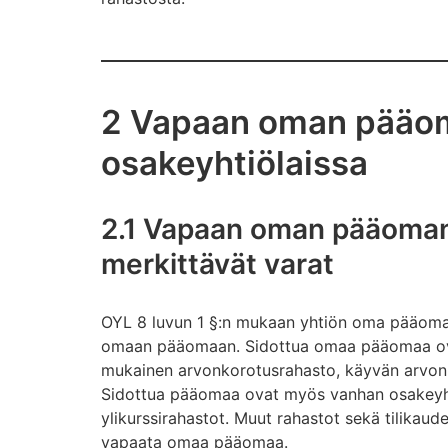
2 Vapaan oman pääo
osakeyhtiölaissa
2.1 Vapaan oman pääoma
merkittävät varat
OYL 8 luvun 1 §:n mukaan yhtiön oma pääoma
omaan pääomaan. Sidottua omaa pääomaa ova
mukainen arvonkorotusrahasto, käyvän arvon 
Sidottua pääomaa ovat myös vanhan osakeyht
ylikurssirahastot. Muut rahastot sekä tilikauden
vapaata omaa pääomaa.