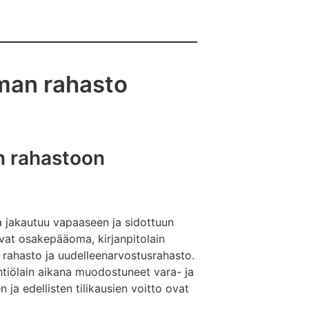
man rahasto
n rahastoon
 jakautuu vapaaseen ja sidottuun
t osakepääoma, kirjanpitolain
rahasto ja uudelleenarvostusrahasto.
iölain aikana muodostuneet vara- ja
 ja edellisten tilikausien voitto ovat