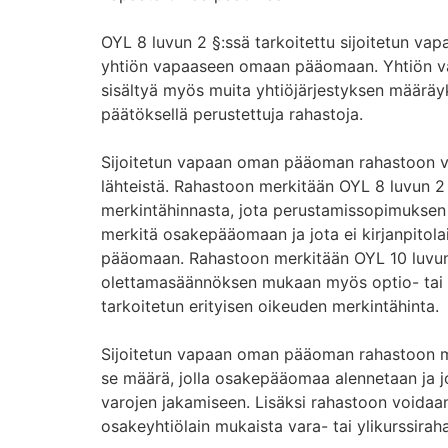
OYL 8 luvun 2 §:ssä tarkoitettu sijoitetun v
yhtiön vapaaseen omaan pääomaan. Yhtiön 
sisältyä myös muita yhtiöjärjestyksen määräy
päätöksellä perustettuja rahastoja.
Sijoitetun vapaan oman pääoman rahastoon vo
lähteistä. Rahastoon merkitään OYL 8 luvun 
merkintähinnasta, jota perustamissopimuksen
merkitä osakepääomaan ja jota ei kirjanpitol
pääomaan. Rahastoon merkitään OYL 10 luvu
olettamasäännöksen mukaan myös optio- tai 
tarkoitetun erityisen oikeuden merkintähinta.
Sijoitetun vapaan oman pääoman rahastoon m
se määrä, jolla osakepääomaa alennetaan ja jo
varojen jakamiseen. Lisäksi rahastoon voidaa
osakeyhtiölain mukaista vara- tai ylikurssirah