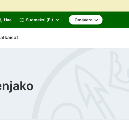
Hae
Suomeksi (FI)
OmaVero
atkaisut
enjako