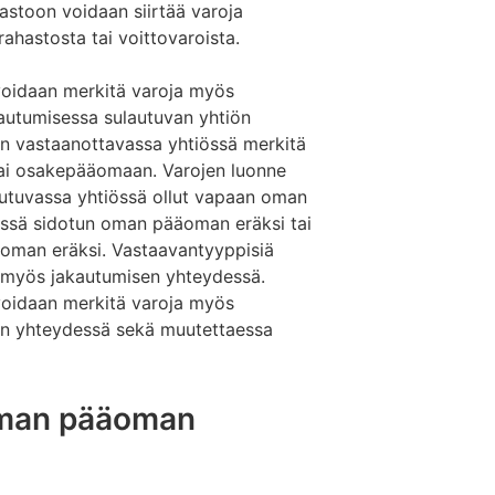
stoon voidaan siirtää varoja
ahastosta tai voittovaroista.
oidaan merkitä varoja myös
ulautumisessa sulautuvan yhtiön
n vastaanottavassa yhtiössä merkitä
ai osakepääomaan. Varojen luonne
lautuvassa yhtiössä ollut vapaan oman
ssä sidotun oman pääoman eräksi tai
man eräksi. Vastaavantyyppisiä
myös jakautumisen yhteydessä.
oidaan merkitä varoja myös
ron yhteydessä sekä muutettaessa
oman pääoman