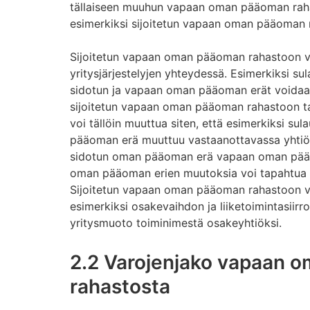
tällaiseen muuhun vapaan oman pääoman raha
esimerkiksi sijoitetun vapaan oman pääoman r
Sijoitetun vapaan oman pääoman rahastoon v
yritysjärjestelyjen yhteydessä. Esimerkiksi s
sidotun ja vapaan oman pääoman erät voidaa
sijoitetun vapaan oman pääoman rahastoon t
voi tällöin muuttua siten, että esimerkiksi su
pääoman erä muuttuu vastaanottavassa yhtiö
sidotun oman pääoman erä vapaan oman pääo
oman pääoman erien muutoksia voi tapahtua 
Sijoitetun vapaan oman pääoman rahastoon v
esimerkiksi osakevaihdon ja liiketoimintasiir
yritysmuoto toiminimestä osakeyhtiöksi.
2.2 Varojenjako vapaan 
rahastosta