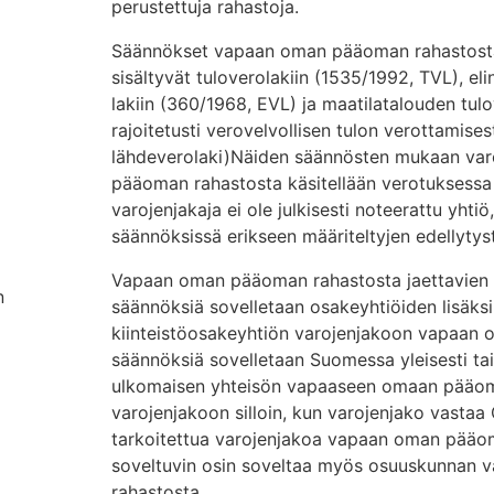
perustettuja rahastoja.
Säännökset vapaan oman pääoman rahastosta 
sisältyvät tuloverolakiin (1535/1992, TVL), e
lakiin (360/1968, EVL) ja maatilatalouden tul
rajoitetusti verovelvollisen tulon verottamise
lähdeverolaki)Näiden säännösten mukaan var
pääoman rahastosta käsitellään verotuksessa
varojenjakaja ei ole julkisesti noteerattu yhtiö
säännöksissä erikseen määriteltyjen edellytys
Vapaan oman pääoman rahastosta jaettavien 
n
säännöksiä sovelletaan osakeyhtiöiden lisäks
kiinteistöosakeyhtiön varojenjakoon vapaan 
säännöksiä sovelletaan Suomessa yleisesti tai 
ulkomaisen yhteisön vapaaseen omaan pääom
varojenjakoon silloin, kun varojenjako vastaa
tarkoitettua varojenjakoa vapaan oman pääo
soveltuvin osin soveltaa myös osuuskunnan
rahastosta.