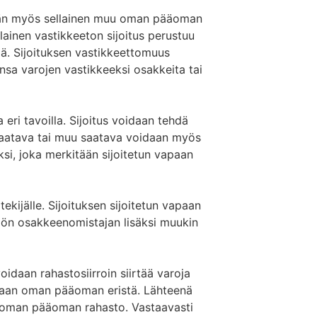
ään myös sellainen muu oman pääoman
llainen vastikkeeton sijoitus perustuu
llä. Sijoituksen vastikkeettomuus
miensa varojen vastikkeeksi osakkeita tai
 eri tavoilla. Sijoitus voidaan tehdä
aatava tai muu saatava voidaan myös
i, joka merkitään sijoitetun vapaan
tekijälle. Sijoituksen sijoitetun vapaan
ön osakkeenomistajan lisäksi muukin
daan rahastosiirroin siirtää varoja
aan oman pääoman eristä. Lähteenä
an oman pääoman rahasto. Vastaavasti