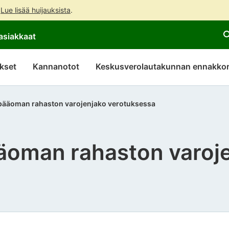
.
Lue lisää huijauksista
.
Siirry
Siirry
asiakkaat
suoraan
koko
sisältöön
sivuston
hakuun
kset
Kannanotot
Keskusverolautakunnan ennakkor
ääoman rahaston varojenjako verotuksessa
oman rahaston varoj