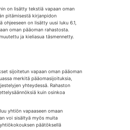
uihin on lisätty tekstiä vapaan oman
än pitämisestä kirjanpidon
ohjeeseen on lisätty uusi luku 6.1,
apaan oman pääoman rahastosta.
uutettu ja kieliasua täsmennetty.
kset sijoitetun vapaan oman pääoman
assa merkitä pääomasijoituksia,
ärjestelyjen yhteydessä. Rahaston
ttelysäännöksiä kuin osinkoa
uluu yhtiön vapaaseen omaan
 voi sisältyä myös muita
 yhtiökokouksen päätöksellä