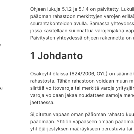
Ohjeen lukuja 5.1.2 ja 5.1.4 on päivitetty. Luk
pääoman rahastoon merkittyjen varojen erillä
seurantakohteiden avulla. Samassa yhteydessä 
jossa käsitellään suunnattua varojenjakoa v
Päivitysten yhteydessä ohjeen rakennetta on m
n
1 Johdanto
Osakeyhtiölaissa (624/2006, OYL) on säännö
rahastosta. Tähän rahastoon voidaan muun mu
na
siirtää voittovaroja tai merkitä varoja yritysj
varoja voidaan jakaa noudattaen samoja mene
e
jaettaessa.
Sijoitetun vapaan oman pääoman rahasto ku
pääomaan. Yhtiön vapaaseen omaan pääomaan
yhtiöjärjestyksen määräykseen perustuvia tai