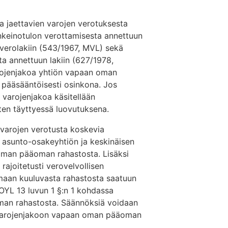
jaettavien varojen verotuksesta
linkeinotulon verottamisesta annettuun
overolakiin (543/1967, MVL) sekä
sta annettuun lakiin (627/1978,
ojenjakoa yhtiön vapaan oman
 pääsääntöisesti osinkona. Jos
, varojenjakoa käsitellään
ten täyttyessä luovutuksena.
varojen verotusta koskevia
i asunto-osakeyhtiön ja keskinäisen
oman pääoman rahastosta. Lisäksi
rajoitetusti verovelvollisen
aan kuuluvasta rahastosta saatuun
 OYL 13 luvun 1 §:n 1 kohdassa
man rahastosta. Säännöksiä voidaan
 varojenjakoon vapaan oman pääoman