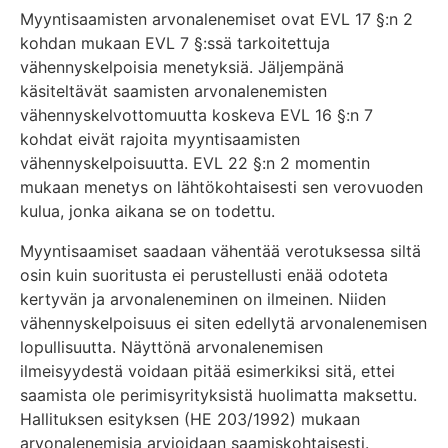
Myyntisaamisten arvonalenemiset ovat EVL 17 §:n 2
kohdan mukaan EVL 7 §:ssä tarkoitettuja
vähennyskelpoisia menetyksiä. Jäljempänä
käsiteltävät saamisten arvonalenemisten
vähennyskelvottomuutta koskeva EVL 16 §:n 7
kohdat eivät rajoita myyntisaamisten
vähennyskelpoisuutta. EVL 22 §:n 2 momentin
mukaan menetys on lähtökohtaisesti sen verovuoden
kulua, jonka aikana se on todettu.
Myyntisaamiset saadaan vähentää verotuksessa siltä
osin kuin suoritusta ei perustellusti enää odoteta
kertyvän ja arvonaleneminen on ilmeinen. Niiden
vähennyskelpoisuus ei siten edellytä arvonalenemisen
lopullisuutta. Näyttönä arvonalenemisen
ilmeisyydestä voidaan pitää esimerkiksi sitä, ettei
saamista ole perimisyrityksistä huolimatta maksettu.
Hallituksen esityksen (HE 203/1992) mukaan
arvonalenemisia arvioidaan saamiskohtaisesti.