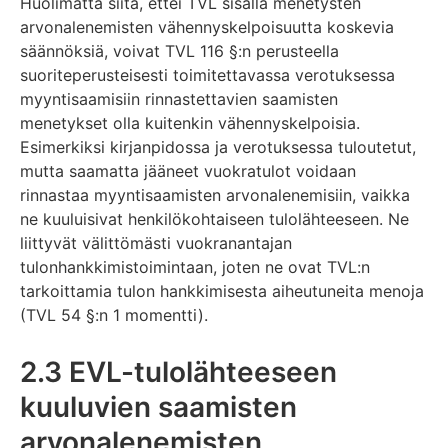
Huolimatta siitä, ettei TVL sisällä menetysten
arvonalenemisten vähennyskelpoisuutta koskevia
säännöksiä, voivat TVL 116 §:n perusteella
suoriteperusteisesti toimitettavassa verotuksessa
myyntisaamisiin rinnastettavien saamisten
menetykset olla kuitenkin vähennyskelpoisia.
Esimerkiksi kirjanpidossa ja verotuksessa tuloutetut,
mutta saamatta jääneet vuokratulot voidaan
rinnastaa myyntisaamisten arvonalenemisiin, vaikka
ne kuuluisivat henkilökohtaiseen tulolähteeseen. Ne
liittyvät välittömästi vuokranantajan
tulonhankkimistoimintaan, joten ne ovat TVL:n
tarkoittamia tulon hankkimisesta aiheutuneita menoja
(TVL 54 §:n 1 momentti).
2.3 EVL-tulolähteeseen
kuuluvien saamisten
arvonalenemisten