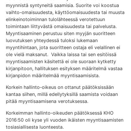
myynnistä syntyneitä saamisia. Suorite voi koostua
vaihto-omaisuudesta, käyttöomaisuudesta tai muusta
elinkeinotoiminnan tulolähteessä verotettuun
toimintaan liittyvästä omaisuudesta tai palvelusta.
Myyntisaaminen perustuu siten myyjän suoritteen
luovutuksen yhteydessä tuloksi lukemaan
myyntihintaan, jota suoritteen ostaja eli velallinen ei
ole vielä maksanut. Vaikka laissa tai sen esitöissä
myyntisaamisten käsitettä ei ole suoraan kytketty
kirjanpitoon, hallituksen esityksen määritelmä vastaa
kirjanpidon määritelmää myyntisaamisista.
Korkein hallinto-oikeus on ottanut päätöksissään
kantaa siihen, millä edellytyksillä saamista voidaan
pitää myyntisaamisena verotuksessa.
Korkeimman hallinto-oikeuden päätöksessä KHO
2016:50 oli kyse yli vuoden ikäisten myyntisaamisten
tosiasiallisesta luonteesta.