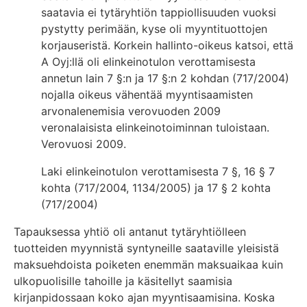
saatavia ei tytäryhtiön tappiollisuuden vuoksi
pystytty perimään, kyse oli myyntituottojen
korjauseristä. Korkein hallinto-oikeus katsoi, että
A Oyj:llä oli elinkeinotulon verottamisesta
annetun lain 7 §:n ja 17 §:n 2 kohdan (717/2004)
nojalla oikeus vähentää myyntisaamisten
arvonalenemisia verovuoden 2009
veronalaisista elinkeinotoiminnan tuloistaan.
Verovuosi 2009.
Laki elinkeinotulon verottamisesta 7 §, 16 § 7
kohta (717/2004, 1134/2005) ja 17 § 2 kohta
(717/2004)
Tapauksessa yhtiö oli antanut tytäryhtiölleen
tuotteiden myynnistä syntyneille saataville yleisistä
maksuehdoista poiketen enemmän maksuaikaa kuin
ulkopuolisille tahoille ja käsitellyt saamisia
kirjanpidossaan koko ajan myyntisaamisina. Koska