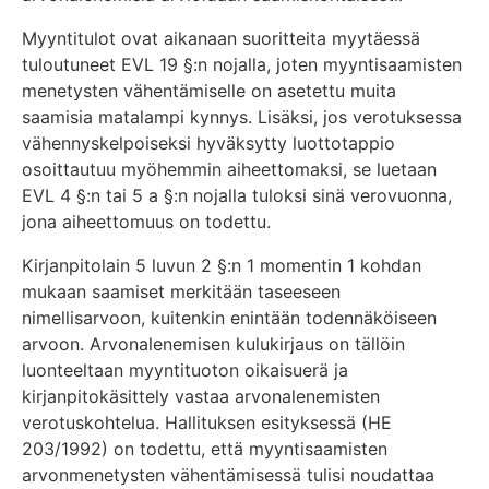
Myyntitulot ovat aikanaan suoritteita myytäessä
tuloutuneet EVL 19 §:n nojalla, joten myyntisaamisten
menetysten vähentämiselle on asetettu muita
saamisia matalampi kynnys. Lisäksi, jos verotuksessa
vähennyskelpoiseksi hyväksytty luottotappio
osoittautuu myöhemmin aiheettomaksi, se luetaan
EVL 4 §:n tai 5 a §:n nojalla tuloksi sinä verovuonna,
jona aiheettomuus on todettu.
Kirjanpitolain 5 luvun 2 §:n 1 momentin 1 kohdan
mukaan saamiset merkitään taseeseen
nimellisarvoon, kuitenkin enintään todennäköiseen
arvoon. Arvonalenemisen kulukirjaus on tällöin
luonteeltaan myyntituoton oikaisuerä ja
kirjanpitokäsittely vastaa arvonalenemisten
verotuskohtelua. Hallituksen esityksessä (HE
203/1992) on todettu, että myyntisaamisten
arvonmenetysten vähentämisessä tulisi noudattaa