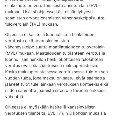
elinkeinotulon verottamisesta annetun lain (EVL)
mukaan. Lisäksi ohjeessa käsitellään lyhyesti
saamisten arvonalenemisten vähennyskelpoisuutta
tuloverolain (TVL) mukaan.
Ohjeessa ei käsitellä luonnollisten henkilöiden
verotusta eikä arvonalenemisten
vähennyskelpoisuutta maatilatalouden tuloverolain
(MVL) mukaan. Maatalouden tulolähteen verotus ja
luonnollisen henkilön henkilökohtaisen tulolähteen
verotus ovat pääsääntöisesti maksuperusteisia.
Koska maksuperusteisessa verotuksessa tulo on sen
vuoden tuloa, jona maksu on saatu, eivät saamatta
jääneet tulot tule lainkaan verotuksen kohteeksi eikä
niiden saamatta jäämistä siten ole tarpeen erikseen
vähentää.
Ohjeessa ei myöskään käsitellä kansainvälisen
verotuksen tilanteita, EVL 17 §:n 3 kohdan mukaisia