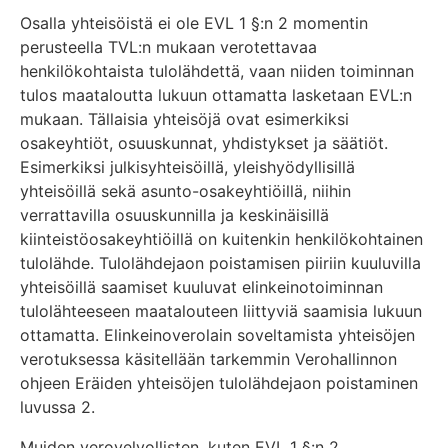
Osalla yhteisöistä ei ole EVL 1 §:n 2 momentin
perusteella TVL:n mukaan verotettavaa
henkilökohtaista tulolähdettä, vaan niiden toiminnan
tulos maataloutta lukuun ottamatta lasketaan EVL:n
mukaan. Tällaisia yhteisöjä ovat esimerkiksi
osakeyhtiöt, osuuskunnat, yhdistykset ja säätiöt.
Esimerkiksi julkisyhteisöillä, yleishyödyllisillä
yhteisöillä sekä asunto-osakeyhtiöillä, niihin
verrattavilla osuuskunnilla ja keskinäisillä
kiinteistöosakeyhtiöillä on kuitenkin henkilökohtainen
tulolähde. Tulolähdejaon poistamisen piiriin kuuluvilla
yhteisöillä saamiset kuuluvat elinkeinotoiminnan
tulolähteeseen maatalouteen liittyviä saamisia lukuun
ottamatta. Elinkeinoverolain soveltamista yhteisöjen
verotuksessa käsitellään tarkemmin Verohallinnon
ohjeen Eräiden yhteisöjen tulolähdejaon poistaminen
luvussa 2.
Muiden verovelvollisten, kuten EVL 1 §:n 2