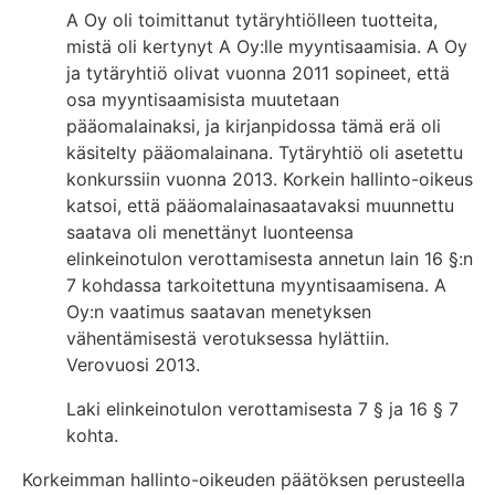
A Oy oli toimittanut tytäryhtiölleen tuotteita,
mistä oli kertynyt A Oy:lle myyntisaamisia. A Oy
ja tytäryhtiö olivat vuonna 2011 sopineet, että
osa myyntisaamisista muutetaan
pääomalainaksi, ja kirjanpidossa tämä erä oli
käsitelty pääomalainana. Tytäryhtiö oli asetettu
konkurssiin vuonna 2013. Korkein hallinto-oikeus
katsoi, että pääomalainasaatavaksi muunnettu
saatava oli menettänyt luonteensa
elinkeinotulon verottamisesta annetun lain 16 §:n
7 kohdassa tarkoitettuna myyntisaamisena. A
Oy:n vaatimus saatavan menetyksen
vähentämisestä verotuksessa hylättiin.
Verovuosi 2013.
Laki elinkeinotulon verottamisesta 7 § ja 16 § 7
kohta.
Korkeimman hallinto-oikeuden päätöksen perusteella