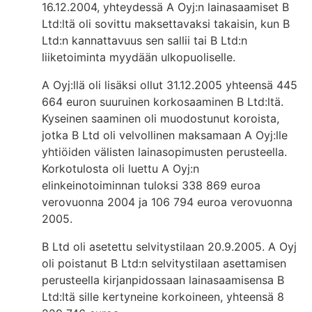
16.12.2004, yhteydessä A Oyj:n lainasaamiset B
Ltd:ltä oli sovittu maksettavaksi takaisin, kun B
Ltd:n kannattavuus sen sallii tai B Ltd:n
liiketoiminta myydään ulkopuoliselle.
A Oyj:llä oli lisäksi ollut 31.12.2005 yhteensä 445
664 euron suuruinen korkosaaminen B Ltd:ltä.
Kyseinen saaminen oli muodostunut koroista,
jotka B Ltd oli velvollinen maksamaan A Oyj:lle
yhtiöiden välisten lainasopimusten perusteella.
Korkotulosta oli luettu A Oyj:n
elinkeinotoiminnan tuloksi 338 869 euroa
verovuonna 2004 ja 106 794 euroa verovuonna
2005.
B Ltd oli asetettu selvitystilaan 20.9.2005. A Oyj
oli poistanut B Ltd:n selvitystilaan asettamisen
perusteella kirjanpidossaan lainasaamisensa B
Ltd:ltä sille kertyneine korkoineen, yhteensä 8