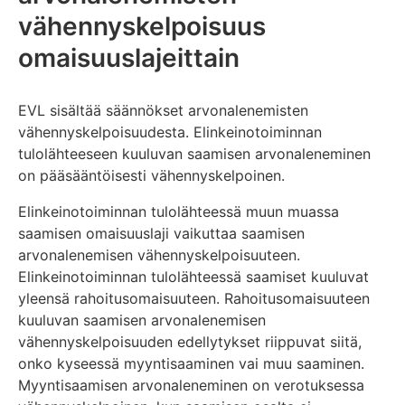
vähennyskelpoisuus
omaisuuslajeittain
EVL sisältää säännökset arvonalenemisten
vähennyskelpoisuudesta. Elinkeinotoiminnan
tulolähteeseen kuuluvan saamisen arvonaleneminen
on pääsääntöisesti vähennyskelpoinen.
Elinkeinotoiminnan tulolähteessä muun muassa
saamisen omaisuuslaji vaikuttaa saamisen
arvonalenemisen vähennyskelpoisuuteen.
Elinkeinotoiminnan tulolähteessä saamiset kuuluvat
yleensä rahoitusomaisuuteen. Rahoitusomaisuuteen
kuuluvan saamisen arvonalenemisen
vähennyskelpoisuuden edellytykset riippuvat siitä,
onko kyseessä myyntisaaminen vai muu saaminen.
Myyntisaamisen arvonaleneminen on verotuksessa