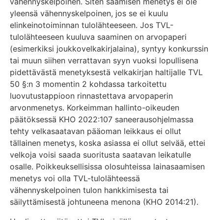
vähennyskelpoinen. Siten saamisen menetys ei ole
yleensä vähennyskelpoinen, jos se ei kuulu
elinkeinotoiminnan tulolähteeseen. Jos TVL-
tulolähteeseen kuuluva saaminen on arvopaperi
(esimerkiksi joukkovelkakirjalaina), syntyy konkurssin
tai muun siihen verrattavan syyn vuoksi lopullisena
pidettävästä menetyksestä velkakirjan haltijalle TVL
50 §:n 3 momentin 2 kohdassa tarkoitettu
luovutustappioon rinnastettava arvopaperin
arvonmenetys. Korkeimman hallinto-oikeuden
päätöksessä KHO 2022:107 saneerausohjelmassa
tehty velkasaatavan pääoman leikkaus ei ollut
tällainen menetys, koska asiassa ei ollut selvää, ettei
velkoja voisi saada suoritusta saatavan leikatulle
osalle. Poikkeuksellisissa olosuhteissa lainasaamisen
menetys voi olla TVL-tulolähteessä
vähennyskelpoinen tulon hankkimisesta tai
säilyttämisestä johtuneena menona (KHO 2014:21).