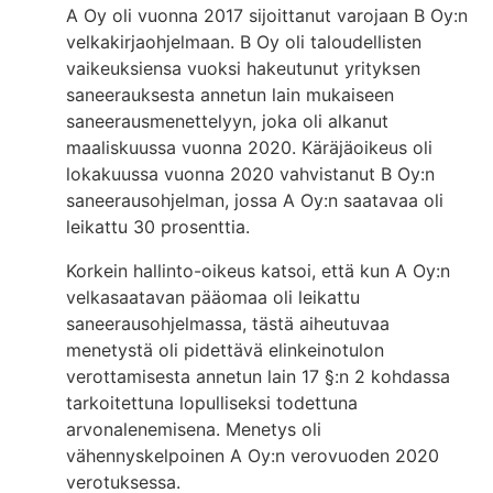
A Oy oli vuonna 2017 sijoittanut varojaan B Oy:n
velkakirjaohjelmaan. B Oy oli taloudellisten
vaikeuksiensa vuoksi hakeutunut yrityksen
saneerauksesta annetun lain mukaiseen
saneerausmenettelyyn, joka oli alkanut
maaliskuussa vuonna 2020. Käräjäoikeus oli
lokakuussa vuonna 2020 vahvistanut B Oy:n
saneerausohjelman, jossa A Oy:n saatavaa oli
leikattu 30 prosenttia.
Korkein hallinto-oikeus katsoi, että kun A Oy:n
velkasaatavan pääomaa oli leikattu
saneerausohjelmassa, tästä aiheutuvaa
menetystä oli pidettävä elinkeinotulon
verottamisesta annetun lain 17 §:n 2 kohdassa
tarkoitettuna lopulliseksi todettuna
arvonalenemisena. Menetys oli
vähennyskelpoinen A Oy:n verovuoden 2020
verotuksessa.