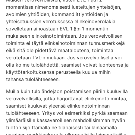
momentissa nimenomaisesti lueteltujen yhteisöjen,
avoimien yhtiöiden, kommandiittiyhtiöiden ja
yhteisetuuksien verotuksessa elinkeinoverolakia
sovelletaan ainoastaan EVL 1 §:n 1 momentin
mukaiseen elinkeinotoimintaan. Jos verovelvollisen
toiminta ei täytä elinkeinotoiminnan tunnusmerkkejä
eikä sitä ole pidettävä maataloutena, toimintaa
verotetaan TVL:n mukaan. Jos verovelvollisella voi
olla kolme tulolähdettä, saamiset voivat luonteensa ja
käyttötarkoituksensa perusteella kuulua mihin
tahansa tulolähteeseen.
Muilla kuin tulolähdejaon poistamisen piiriin kuuluvilla
verovelvollisilla, jotka harjoittavat elinkeinotoimintaa,
saamiset kuuluvat yleensä elinkeinotoiminnan
tulolähteeseen. Yritys voi esimerkiksi pyrkiä saamaan
ylimääräisille kassavaroilleen mahdollisimman hyvän
tuoton sijoittamalla ne tilapäisesti tai lainaamalla
varojaan markkinakorolla ulkopuolisille lainanottajille.