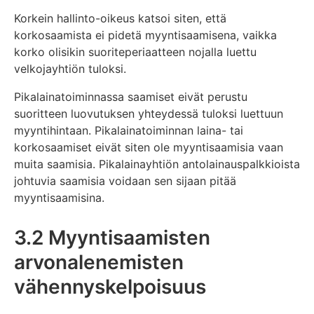
Korkein hallinto-oikeus katsoi siten, että
korkosaamista ei pidetä myyntisaamisena, vaikka
korko olisikin suoriteperiaatteen nojalla luettu
velkojayhtiön tuloksi.
Pikalainatoiminnassa saamiset eivät perustu
suoritteen luovutuksen yhteydessä tuloksi luettuun
myyntihintaan. Pikalainatoiminnan laina- tai
korkosaamiset eivät siten ole myyntisaamisia vaan
muita saamisia. Pikalainayhtiön antolainauspalkkioista
johtuvia saamisia voidaan sen sijaan pitää
myyntisaamisina.
3.2 Myyntisaamisten
arvonalenemisten
vähennyskelpoisuus