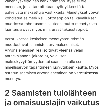
vähennyskelpoinen hankintameno. Kyse ei ole
menoista, joilla tarkoitetaan hyödykkeestä tai
palvelusta maksettuja vastikkeita. Menetykset voivat
kohdistua esimerkiksi luottotappion tai kavalluksen
muodossa rahoitusomaisuuteen, mutta menetyksen
luonteisia ovat myös mm. eräät takaustappiot.
Verotuksessa keskeisen menetysten ryhmän
muodostavat saamisten arvonalenemiset.
Arvonalenemiset realisoituvat yleensä velan
anteeksiannon (akordin), velallisen
maksukyvyttömyyden tai saamisen alle sen
nimellisarvon tapahtuneen luovutuksen kautta. Myös
ostetun saamisen arvonaleneminen on verotuksessa
menetys.
2 Saamisten tulolähteen
ja omaisuuslajin vaikutus