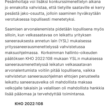
Pesänhoitaja voi lisäksi konkurssimenettelyn aikana
jo ennakolta vahvistaa, että tietyille saataville ei kerry
pesästä jako-osuutta, jolloin saaminen hyväksytään
verotuksessa lopullisesti menetetyksi.
Saamisen arvonalenemista pidetään lopullisena myös
silloin, kun velkasaatavaa on leikattu yrityksen
saneerauksesta annetun lain (YSL) mukaisessa
yrityssaneerausmenettelyssä vahvistetussa
maksuohjelmassa. Korkeimman hallinto-oikeuden
päätöksen KHO 2022:108 mukaan YSL:n mukaisessa
saneerausmenettelyssä leikatun velkasaatavan
arvonalentumista voitiin pitää lopullisena, vaikka
vahvistetun saneerausohjelman ehtojen perusteella
leikattu saneerausvelka oli mahdollista maksaa
velkojalle takaisin ja velallisen oli mahdollista hankkia
lisää pääomaa ja tervehdyttää toimintansa.
KHO 2022:108