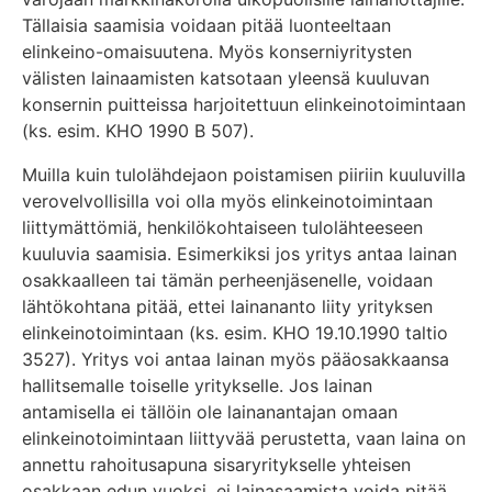
Tällaisia saamisia voidaan pitää luonteeltaan
elinkeino-omaisuutena. Myös konserniyritysten
välisten lainaamisten katsotaan yleensä kuuluvan
konsernin puitteissa harjoitettuun elinkeinotoimintaan
(ks. esim. KHO 1990 B 507).
Muilla kuin tulolähdejaon poistamisen piiriin kuuluvilla
verovelvollisilla voi olla myös elinkeinotoimintaan
liittymättömiä, henkilökohtaiseen tulolähteeseen
kuuluvia saamisia. Esimerkiksi jos yritys antaa lainan
osakkaalleen tai tämän perheenjäsenelle, voidaan
lähtökohtana pitää, ettei lainananto liity yrityksen
elinkeinotoimintaan (ks. esim. KHO 19.10.1990 taltio
3527). Yritys voi antaa lainan myös pääosakkaansa
hallitsemalle toiselle yritykselle. Jos lainan
antamisella ei tällöin ole lainanantajan omaan
elinkeinotoimintaan liittyvää perustetta, vaan laina on
annettu rahoitusapuna sisaryritykselle yhteisen
osakkaan edun vuoksi, ei lainasaamista voida pitää