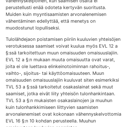
vähennyskelpoinen, kun saamisen osalta ei
perustellusti enää odoteta kertyvän suoritusta.
Muiden kuin myyntisaamisten arvonalenemisen
vähentäminen edellyttää, että menetys on
muodostunut lopulliseksi.
Tulolähdejaon poistamisen piiriin kuuluvien yhteisöjen
verotuksessa saamiset voivat kuulua myös EVL 12 a
§:ssä tarkoitettuun muun omaisuuden omaisuuslajiin.
EVL 12 a §:n mukaan muuta omaisuutta ovat varat,
joita ei ole luettava elinkeinotoiminnan rahoitus-,
vaihto-, sijoitus- tai käyttöomaisuuteen. Muun
omaisuuden omaisuuslajiin kuuluvat siten esimerkiksi
TVL 53 a §:ssä tarkoitetut osakaslainat sekä muut
saamiset, jotka eivät liity yhteisön tulonhankintaan.
TVL 53 a §:n mukaisten osakaslainojen ja muuhun
kuin tulonhankkimiseen liittyvien saamisten
arvonalenemiset ovat kokonaan vähennyskelvottomia
EVL 16 §:n 10 kohdan perusteella. Muuhun