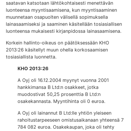
saatavan katsotaan lähtökohtaisesti menettävän
luonteensa myyntisaamisena, kun myyntisaaminen
muunnetaan osapuolten välisellä sopimuksella
lainasaamiseksi ja saaminen käsitellään tosiasiallisen
luonteensa mukaisesti kirjanpidossa lainasaamisena.
Korkein hallinto-oikeus on päätöksessään KHO
2013:26 käsitellyt muun ohella korkosaamisen
tosiasiallista luonnetta.
KHO 2013:26
A Oyj oli 16.12.2004 myynyt vuonna 2001
hankkimansa B Ltd:n osakkeet, jotka
muodostivat 50,25 prosenttia B Ltd:n
osakekannasta. Myyntihinta oli 0 euroa.
A Oyj oli lainannut B Ltd:lle yhtiön yleiseen
rahoitustarpeeseen omistusaikanaan yhteensä 7
784 082 euroa. Osakekaupan, joka oli tehty