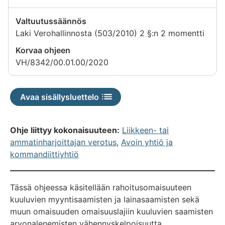
Valtuutussäännös
Laki Verohallinnosta (503/2010) 2 §:n 2 momentti
Korvaa ohjeen
VH/8342/00.01.00/2020
Avaa sisällysluettelo
Ohje liittyy kokonaisuuteen:
Liikkeen- tai
ammatinharjoittajan verotus
,
Avoin yhtiö ja
kommandiittiyhtiö
Tässä ohjeessa käsitellään rahoitusomaisuuteen
kuuluvien myyntisaamisten ja lainasaamisten sekä
muun omaisuuden omaisuuslajiin kuuluvien saamisten
arvonalenemisten vähennyskelpoisuutta