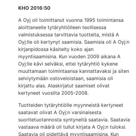
KHO 2016:50
A Oyj oli toimittanut vuonna 1995 toimintansa
aloittaneelle tytäryhtiölleen teollisessa
valmistuksessa tarvittavia tuotteita, mistä A
Oyj:lle oli kertynyt saamisia. Saamisia oli A Oyj:n
kirjanpidossa käsitelty koko ajan
myyntisaamisina. Kun vuoden 2009 aikana A
Oyj:lle kävi selväksi, ettei tytäryhtiö kykene
muuttamaan toimintaansa kannattavaksi ja siten
selviytymään ostoveloistaan, saamisia oli
kirjattu alas. Alaskirjatut saamiset olivat
kertyneet vuosilta 2005-2008.
Tuotteiden tytäryhtiölle myynneistä kertyneet
saatavat olivat A Oyj:n varsinaisesta
suoritetuotannosta syntyneitä saatavia. Saatavia
vastaava määrä oli tullut kirjata A Oyj:n tuloksi.
Saatavia oli pidettävä myyntisaamisina. Kun