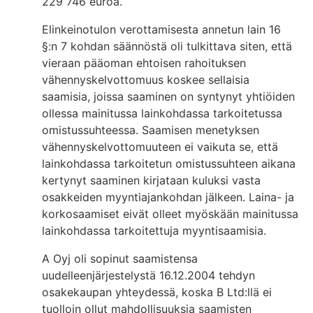
229 746 euroa.
Elinkeinotulon verottamisesta annetun lain 16
§:n 7 kohdan säännöstä oli tulkittava siten, että
vieraan pääoman ehtoisen rahoituksen
vähennyskelvottomuus koskee sellaisia
saamisia, joissa saaminen on syntynyt yhtiöiden
ollessa mainitussa lainkohdassa tarkoitetussa
omistussuhteessa. Saamisen menetyksen
vähennyskelvottomuuteen ei vaikuta se, että
lainkohdassa tarkoitetun omistussuhteen aikana
kertynyt saaminen kirjataan kuluksi vasta
osakkeiden myyntiajankohdan jälkeen. Laina- ja
korkosaamiset eivät olleet myöskään mainitussa
lainkohdassa tarkoitettuja myyntisaamisia.
A Oyj oli sopinut saamistensa
uudelleenjärjestelystä 16.12.2004 tehdyn
osakekaupan yhteydessä, koska B Ltd:llä ei
tuolloin ollut mahdollisuuksia saamisten