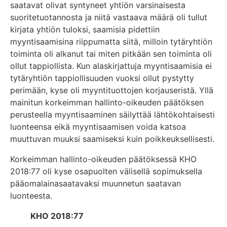
saatavat olivat syntyneet yhtiön varsinaisesta
suoritetuotannosta ja niitä vastaava määrä oli tullut
kirjata yhtiön tuloksi, saamisia pidettiin
myyntisaamisina riippumatta siitä, milloin tytäryhtiön
toiminta oli alkanut tai miten pitkään sen toiminta oli
ollut tappiollista. Kun alaskirjattuja myyntisaamisia ei
tytäryhtiön tappiollisuuden vuoksi ollut pystytty
perimään, kyse oli myyntituottojen korjauseristä. Yllä
mainitun korkeimman hallinto-oikeuden päätöksen
perusteella myyntisaaminen säilyttää lähtökohtaisesti
luonteensa eikä myyntisaamisen voida katsoa
muuttuvan muuksi saamiseksi kuin poikkeuksellisesti.
Korkeimman hallinto-oikeuden päätöksessä KHO
2018:77 oli kyse osapuolten välisellä sopimuksella
pääomalainasaatavaksi muunnetun saatavan
luonteesta.
KHO 2018:77