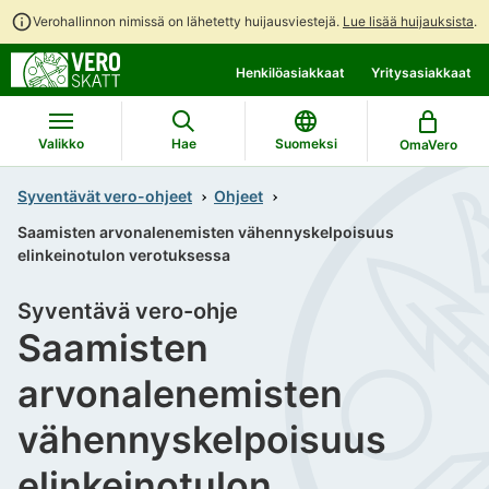
Verohallinnon nimissä on lähetetty huijausviestejä.
Lue lisää huijauksista
.
Siirry
Siirry
Henkilöasiakkaat
Yritysasiakkaat
suoraan
koko
sisältöön
sivuston
hakuun
Valikko
Hae
Suomeksi
OmaVero
Syventävät vero-ohjeet
Ohjeet
Saamisten arvonalenemisten vähennyskelpoisuus
elinkeinotulon verotuksessa
Syventävä vero-ohje
Saamisten
arvonalenemisten
vähennyskelpoisuus
elinkeinotulon