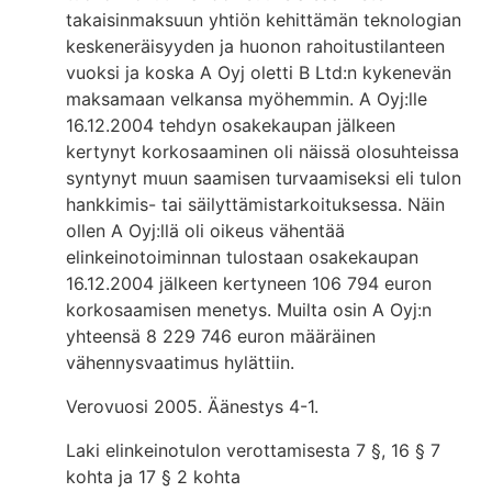
takaisinmaksuun yhtiön kehittämän teknologian
keskeneräisyyden ja huonon rahoitustilanteen
vuoksi ja koska A Oyj oletti B Ltd:n kykenevän
maksamaan velkansa myöhemmin. A Oyj:lle
16.12.2004 tehdyn osakekaupan jälkeen
kertynyt korkosaaminen oli näissä olosuhteissa
syntynyt muun saamisen turvaamiseksi eli tulon
hankkimis- tai säilyttämistarkoituksessa. Näin
ollen A Oyj:llä oli oikeus vähentää
elinkeinotoiminnan tulostaan osakekaupan
16.12.2004 jälkeen kertyneen 106 794 euron
korkosaamisen menetys. Muilta osin A Oyj:n
yhteensä 8 229 746 euron määräinen
vähennysvaatimus hylättiin.
Verovuosi 2005. Äänestys 4-1.
Laki elinkeinotulon verottamisesta 7 §, 16 § 7
kohta ja 17 § 2 kohta