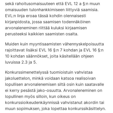
sekä rahoitusomaisuuteen että EVL 12 a §:n muun
omaisuuden tulonhankkimiseen liittyviä saamisia.
EVL:n linja eroaa tässä kohdin olennaisesti
kirjanpidosta, jossa saamisen todennäköinen
arvonaleneminen riittää kuluksi kirjaamisen
perusteeksi kaikkien saamisten osalta.
Muiden kuin myyntisaamisten vähennyskelpoisuutta
rajoittavat lisäksi EVL 16 §:n 7 kohdan ja EVL 16 §:n
10 kohdan säännökset, joita käsitellään ohjeen
luvuissa 2.3 ja 5.
Konkurssimenettelyssä tuomioistuin vahvistaa
jakoluettelon, minkä voidaan katsoa realisoivan
lopullisen arvonalenemisen siltä osin kuin saatavalle
ei kerry pesästä jako-osuutta. Arvonaleneminen on
lopullinen myös silloin, kun oikeus on
konkurssioikeudenkäynnissä vahvistanut akordin tai
muun sopimuksen, joka lopettaa konkurssikäsittelyn.