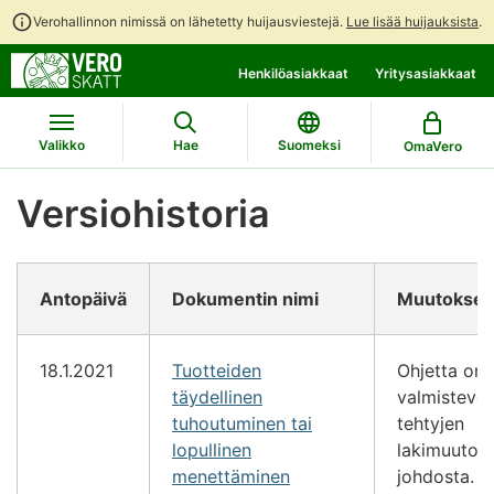
Verohallinnon nimissä on lähetetty huijausviestejä.
Lue lisää huijauksista
.
Siirry
Siirry
Henkilöasiakkaat
Yritysasiakkaat
suoraan
koko
sisältöön
sivuston
hakuun
Valikko
Hae
Suomeksi
OmaVero
Versiohistoria
Antopäivä
Dokumentin nimi
Muutokset
18.1.2021
Tuotteiden
Ohjetta on 
täydellinen
valmistever
tuhoutuminen tai
tehtyjen
lopullinen
lakimuutos
menettäminen
johdosta. 