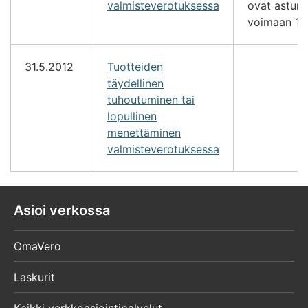
valmisteverotuksessa
ovat astune
voimaan 1.1
31.5.2012
Tuotteiden
täydellinen
tuhoutuminen tai
lopullinen
menettäminen
valmisteverotuksessa
Asioi verkossa
OmaVero
Laskurit