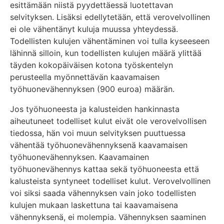
esittämään niistä pyydettäessä luotettavan
selvityksen. Lisäksi edellytetään, että verovelvollinen
ei ole vähentänyt kuluja muussa yhteydessä.
Todellisten kulujen vähentäminen voi tulla kyseeseen
lähinnä silloin, kun todellisten kulujen määrä ylittää
täyden kokopäiväisen kotona työskentelyn
perusteella myönnettävän kaavamaisen
työhuonevähennyksen (900 euroa) määrän.
Jos työhuoneesta ja kalusteiden hankinnasta
aiheutuneet todelliset kulut eivät ole verovelvollisen
tiedossa, hän voi muun selvityksen puuttuessa
vähentää työhuonevähennyksenä kaavamaisen
työhuonevähennyksen. Kaavamainen
työhuonevähennys kattaa sekä työhuoneesta että
kalusteista syntyneet todelliset kulut. Verovelvollinen
voi siksi saada vähennyksen vain joko todellisten
kulujen mukaan laskettuna tai kaavamaisena
vähennyksenä, ei molempia. Vähennyksen saaminen