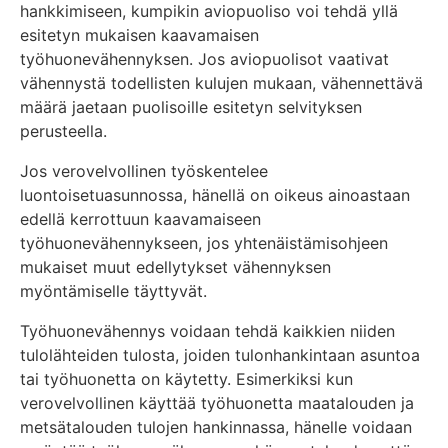
hankkimiseen, kumpikin aviopuoliso voi tehdä yllä
esitetyn mukaisen kaavamaisen
työhuonevähennyksen. Jos aviopuolisot vaativat
vähennystä todellisten kulujen mukaan, vähennettävä
määrä jaetaan puolisoille esitetyn selvityksen
perusteella.
Jos verovelvollinen työskentelee
luontoisetuasunnossa, hänellä on oikeus ainoastaan
edellä kerrottuun kaavamaiseen
työhuonevähennykseen, jos yhtenäistämisohjeen
mukaiset muut edellytykset vähennyksen
myöntämiselle täyttyvät.
Työhuonevähennys voidaan tehdä kaikkien niiden
tulolähteiden tulosta, joiden tulonhankintaan asuntoa
tai työhuonetta on käytetty. Esimerkiksi kun
verovelvollinen käyttää työhuonetta maatalouden ja
metsätalouden tulojen hankinnassa, hänelle voidaan