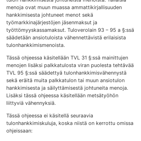
menoja ovat muun muassa ammattikirjallisuuden
hankkimisesta johtuneet menot sekä
työmarkkinajärjestöjen jäsenmaksut ja
työttömyyskassamaksut. Tuloverolain 93 – 95 a §:ssä
säädetään ansiotuloista vähennettävistä erilaisista
tulonhankkimismenoista.
Tässä ohjeessa käsitellään TVL 31 §:ssä mainittujen
menojen lisäksi palkkatulosta viran puolesta tehtävää
TVL 95 §:ssä säädettyä tulonhankkimisvähennystä
sekä eräitä muita palkkatulon tai muun ansiotulon
hankkimisesta ja säilyttämisestä johtuneita menoja.
Lisäksi tässä ohjeessa käsitellään metsätyöhön
liittyviä vähennyksiä.
Tässä ohjeessa ei käsitellä seuraavia
tulonhankkimiskuluja, koska niistä on kerrottu omissa
ohjeissaan: