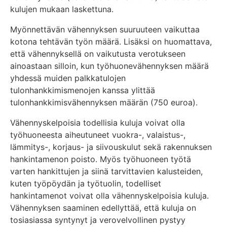
kulujen mukaan laskettuna.
Myönnettävän vähennyksen suuruuteen vaikuttaa
kotona tehtävän työn määrä. Lisäksi on huomattava,
että vähennyksellä on vaikutusta verotukseen
ainoastaan silloin, kun työhuonevähennyksen määrä
yhdessä muiden palkkatulojen
tulonhankkimismenojen kanssa ylittää
tulonhankkimisvähennyksen määrän (750 euroa).
Vähennyskelpoisia todellisia kuluja voivat olla
työhuoneesta aiheutuneet vuokra-, valaistus-,
lämmitys-, korjaus- ja siivouskulut sekä rakennuksen
hankintamenon poisto. Myös työhuoneen työtä
varten hankittujen ja siinä tarvittavien kalusteiden,
kuten työpöydän ja työtuolin, todelliset
hankintamenot voivat olla vähennyskelpoisia kuluja.
Vähennyksen saaminen edellyttää, että kuluja on
tosiasiassa syntynyt ja verovelvollinen pystyy