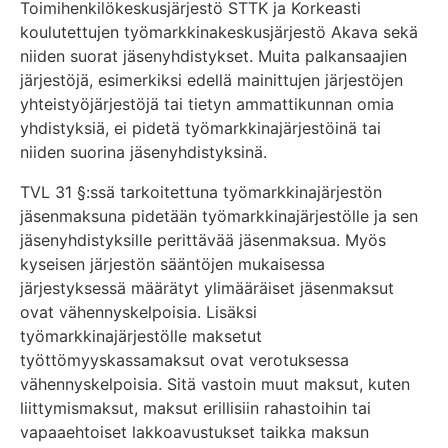
Toimihenkilökeskusjärjestö STTK ja Korkeasti
koulutettujen työmarkkinakeskusjärjestö Akava sekä
niiden suorat jäsenyhdistykset. Muita palkansaajien
järjestöjä, esimerkiksi edellä mainittujen järjestöjen
yhteistyöjärjestöjä tai tietyn ammattikunnan omia
yhdistyksiä, ei pidetä työmarkkinajärjestöinä tai
niiden suorina jäsenyhdistyksinä.
TVL 31 §:ssä tarkoitettuna työmarkkinajärjestön
jäsenmaksuna pidetään työmarkkinajärjestölle ja sen
jäsenyhdistyksille perittävää jäsenmaksua. Myös
kyseisen järjestön sääntöjen mukaisessa
järjestyksessä määrätyt ylimääräiset jäsenmaksut
ovat vähennyskelpoisia. Lisäksi
työmarkkinajärjestölle maksetut
työttömyyskassamaksut ovat verotuksessa
vähennyskelpoisia. Sitä vastoin muut maksut, kuten
liittymismaksut, maksut erillisiin rahastoihin tai
vapaaehtoiset lakkoavustukset taikka maksun