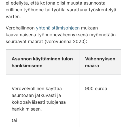
ei edellytä, että kotona olisi muusta asunnosta
erillinen työhuone tai työtila varattuna työskentelyä
varten.
Verohallinnon
yhtenäistämisohjeen
mukaan
kaavamaisena työhuonevähennyksenä myönnetään
seuraavat määrät (verovuonna 2020):
Asunnon käyttäminen tulon
Vähennyksen
hankkimiseen
määrä
Verovelvollinen käyttää
900 euroa
asuntoaan jatkuvasti ja
kokopäiväisesti tulojensa
hankkimiseen.
tai