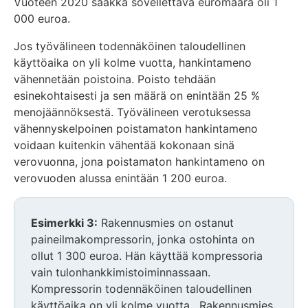
Vuoteen 2020 saakka sovellettava euromäärä oli 1
000 euroa.
Jos työvälineen todennäköinen taloudellinen
käyttöaika on yli kolme vuotta, hankintameno
vähennetään poistoina. Poisto tehdään
esinekohtaisesti ja sen määrä on enintään 25 %
menojäännöksestä. Työvälineen verotuksessa
vähennyskelpoinen poistamaton hankintameno
voidaan kuitenkin vähentää kokonaan sinä
verovuonna, jona poistamaton hankintameno on
verovuoden alussa enintään 1 200 euroa.
Esimerkki 3:
Rakennusmies on ostanut
paineilmakompressorin, jonka ostohinta on
ollut 1 300 euroa. Hän käyttää kompressoria
vain tulonhankkimistoiminnassaan.
Kompressorin todennäköinen taloudellinen
käyttöaika on yli kolme vuotta. Rakennusmies