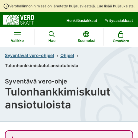
Verohallinnon nimissä on lähetetty huijausviestejä.
Lue lisää huijauksista
.
Siirry
Siirry
Henkilöasiakkaat
Yritysasiakkaat
suoraan
koko
sisältöön
sivuston
hakuun
Valikko
Hae
Suomeksi
OmaVero
Syventävät vero-ohjeet
Ohjeet
Tulonhankkimiskulut ansiotuloista
Syventävä vero-ohje
Tulonhankkimiskulut
ansiotuloista