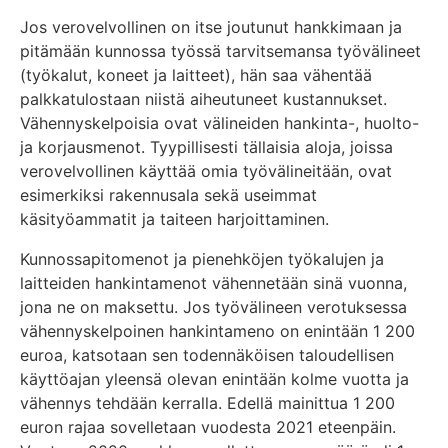
Jos verovelvollinen on itse joutunut hankkimaan ja
pitämään kunnossa työssä tarvitsemansa työvälineet
(työkalut, koneet ja laitteet), hän saa vähentää
palkkatulostaan niistä aiheutuneet kustannukset.
Vähennyskelpoisia ovat välineiden hankinta-, huolto-
ja korjausmenot. Tyypillisesti tällaisia aloja, joissa
verovelvollinen käyttää omia työvälineitään, ovat
esimerkiksi rakennusala sekä useimmat
käsityöammatit ja taiteen harjoittaminen.
Kunnossapitomenot ja pienehköjen työkalujen ja
laitteiden hankintamenot vähennetään sinä vuonna,
jona ne on maksettu. Jos työvälineen verotuksessa
vähennyskelpoinen hankintameno on enintään 1 200
euroa, katsotaan sen todennäköisen taloudellisen
käyttöajan yleensä olevan enintään kolme vuotta ja
vähennys tehdään kerralla. Edellä mainittua 1 200
euron rajaa sovelletaan vuodesta 2021 eteenpäin.