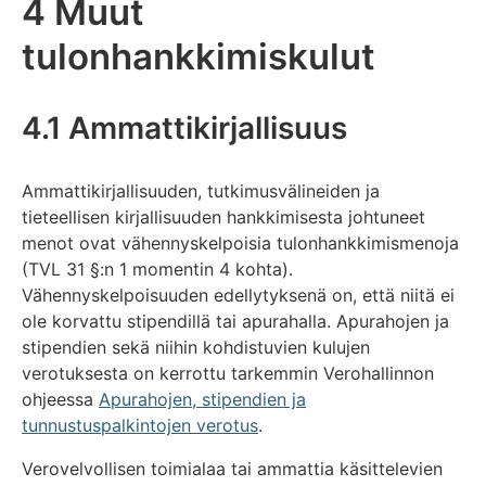
4 Muut
tulonhankkimiskulut
4.1 Ammattikirjallisuus
Ammattikirjallisuuden, tutkimusvälineiden ja
tieteellisen kirjallisuuden hankkimisesta johtuneet
menot ovat vähennyskelpoisia tulonhankkimismenoja
(TVL 31 §:n 1 momentin 4 kohta).
Vähennyskelpoisuuden edellytyksenä on, että niitä ei
ole korvattu stipendillä tai apurahalla. Apurahojen ja
stipendien sekä niihin kohdistuvien kulujen
verotuksesta on kerrottu tarkemmin Verohallinnon
ohjeessa
Apurahojen, stipendien ja
tunnustuspalkintojen verotus
.
Verovelvollisen toimialaa tai ammattia käsittelevien