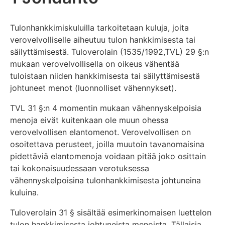
Tulonhankkimiskuluilla tarkoitetaan kuluja, joita
verovelvolliselle aiheutuu tulon hankkimisesta tai
säilyttämisestä. Tuloverolain (1535/1992,TVL) 29 §:n
mukaan verovelvollisella on oikeus vähentää
tuloistaan niiden hankkimisesta tai säilyttämisestä
johtuneet menot (luonnolliset vähennykset).
TVL 31 §:n 4 momentin mukaan vähennyskelpoisia
menoja eivät kuitenkaan ole muun ohessa
verovelvollisen elantomenot. Verovelvollisen on
osoitettava perusteet, joilla muutoin tavanomaisina
pidettäviä elantomenoja voidaan pitää joko osittain
tai kokonaisuudessaan verotuksessa
vähennyskelpoisina tulonhankkimisesta johtuneina
kuluina.
Tuloverolain 31 § sisältää esimerkinomaisen luettelon
tulon hankkimisesta johtuneista menoista. Tällaisia