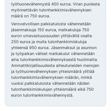
työhuonevähennystä 450 euroa. Viran puolesta
myönnettävän tulonhankkimisvähennyksen
määrä on 750 euroa.
Verovelvollisen palkkatulosta vähennetään
jäsenmaksuja 150 euroa, matkakuluja 750
euron omavastuuosuuden ylittävältä osalta
250 euroa ja muita tulonhankkimiskuluja
yhteensä 950 euroa. Jäsenmaksut ja asunnon
ja työpaikan väliset matkakulut vähennetään
aina tulonhankkimisvähennyksestä huolimatta.
Ammattikirjallisuudesta aiheutuneiden menojen
ja työhuonevähennyksen yhteismäärä ylittää
tulonhankkimisvähennyksen määrän, minkä
vuoksi palkkatuloista vähennetään näiden
tulonhankkimiskulujen yhteismäärä eikä 750
euron tulonhankkimisvähennystä.