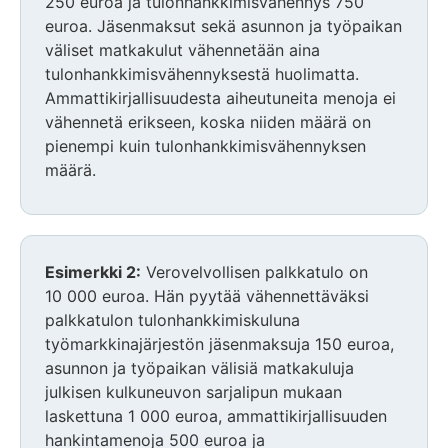
250 euroa ja tulonhankkimisvähennys 750
euroa. Jäsenmaksut sekä asunnon ja työpaikan
väliset matkakulut vähennetään aina
tulonhankkimisvähennyksestä huolimatta.
Ammattikirjallisuudesta aiheutuneita menoja ei
vähennetä erikseen, koska niiden määrä on
pienempi kuin tulonhankkimisvähennyksen
määrä.
Esimerkki 2:
Verovelvollisen palkkatulo on
10 000 euroa. Hän pyytää vähennettäväksi
palkkatulon tulonhankkimiskuluna
työmarkkinajärjestön jäsenmaksuja 150 euroa,
asunnon ja työpaikan välisiä matkakuluja
julkisen kulkuneuvon sarjalipun mukaan
laskettuna 1 000 euroa, ammattikirjallisuuden
hankintamenoja 500 euroa ja