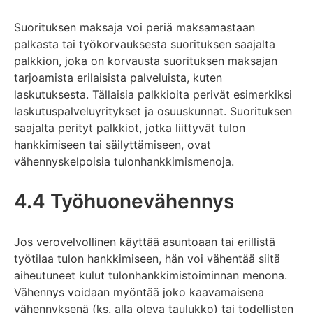
Suorituksen maksaja voi periä maksamastaan
palkasta tai työkorvauksesta suorituksen saajalta
palkkion, joka on korvausta suorituksen maksajan
tarjoamista erilaisista palveluista, kuten
laskutuksesta. Tällaisia palkkioita perivät esimerkiksi
laskutuspalveluyritykset ja osuuskunnat. Suorituksen
saajalta perityt palkkiot, jotka liittyvät tulon
hankkimiseen tai säilyttämiseen, ovat
vähennyskelpoisia tulonhankkimismenoja.
4.4 Työhuonevähennys
Jos verovelvollinen käyttää asuntoaan tai erillistä
työtilaa tulon hankkimiseen, hän voi vähentää siitä
aiheutuneet kulut tulonhankkimistoiminnan menona.
Vähennys voidaan myöntää joko kaavamaisena
vähennyksenä (ks. alla oleva taulukko) tai todellisten