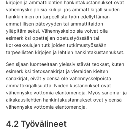
kirjojen ja ammattilehtien hankintakustannukset ovat
vähennyskelpoisia kuluja, jos ammattikirjallisuuden
hankkiminen on tarpeellista työn edellyttämän
ammatillisen pätevyyden tai ammattitaidon
ylläpitämiseksi. Vähennyskelpoisia voivat olla
esimerkiksi opettajien opetustyössään tai
korkeakoulujen tutkijoiden tutkimustyössään
tarpeellisten kirjojen ja lehtien hankintakustannukset.
Sen sijaan luonteeltaan yleissivistävät teokset, kuten
esimerkiksi tietosanakirjat ja vieraiden kielten
sanakirjat, eivät yleensä ole vähennyskelpoista
ammattikirjallisuutta. Niiden kustannukset ovat
vähennyskelvottomia elantomenoja. Myös sanoma- ja
aikakausilehtien hankintakustannukset ovat yleensä
vähennyskelvottomia elantomenoja.
4.2 Työvälineet