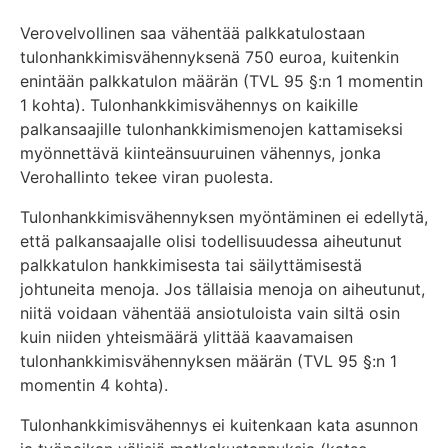
Verovelvollinen saa vähentää palkkatulostaan
tulonhankkimisvähennyksenä 750 euroa, kuitenkin
enintään palkkatulon määrän (TVL 95 §:n 1 momentin
1 kohta). Tulonhankkimisvähennys on kaikille
palkansaajille tulonhankkimismenojen kattamiseksi
myönnettävä kiinteänsuuruinen vähennys, jonka
Verohallinto tekee viran puolesta.
Tulonhankkimisvähennyksen myöntäminen ei edellytä,
että palkansaajalle olisi todellisuudessa aiheutunut
palkkatulon hankkimisesta tai säilyttämisestä
johtuneita menoja. Jos tällaisia menoja on aiheutunut,
niitä voidaan vähentää ansiotuloista vain siltä osin
kuin niiden yhteismäärä ylittää kaavamaisen
tulonhankkimisvähennyksen määrän (TVL 95 §:n 1
momentin 4 kohta).
Tulonhankkimisvähennys ei kuitenkaan kata asunnon