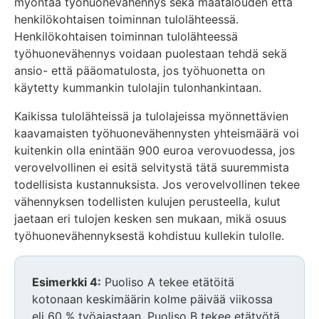
myöntää työhuonevähennys sekä maatalouden että
henkilökohtaisen toiminnan tulolähteessä.
Henkilökohtaisen toiminnan tulolähteessä
työhuonevähennys voidaan puolestaan tehdä sekä
ansio- että pääomatulosta, jos työhuonetta on
käytetty kummankin tulolajin tulonhankintaan.
Kaikissa tulolähteissä ja tulolajeissa myönnettävien
kaavamaisten työhuonevähennysten yhteismäärä voi
kuitenkin olla enintään 900 euroa verovuodessa, jos
verovelvollinen ei esitä selvitystä tätä suuremmista
todellisista kustannuksista. Jos verovelvollinen tekee
vähennyksen todellisten kulujen perusteella, kulut
jaetaan eri tulojen kesken sen mukaan, mikä osuus
työhuonevähennyksestä kohdistuu kullekin tulolle.
Esimerkki 4:
Puoliso A tekee etätöitä
kotonaan keskimäärin kolme päivää viikossa
eli 60 % työajastaan. Puoliso B tekee etätyötä