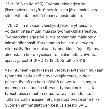
25.3.1996 taltio 855). Työmarkkinajärjestön
jäsenmaksun ja työttömyyskassan jäsenmaksun voi
siten vähentää mistä tahansa ansiotulosta.
TVL 22 §:n mukaan yleishyödyllisenä yhteisönä
voidaan pitää muun muassa työmarkkinajärjestöä.
Työmarkkinajärjestöä ei ole tarkemmin määritelty
lainsäädännössä. Korkeimman hallinto-oikeuden
oikeuskäytännön mukaan työmarkkinajärjestöjä ovat
ainoastaan koko kyseisen toimialan edunvalvontaa
ajavat järjestöt (KHO 19.12.2005 taltio 3416).
Vakiintuneen käsityksen ja verotuskäytännön mukaan
työmarkkinajärjestöjä ovat etujärjestöt, joiden
päätehtävänä on keskinäisillä neuvotteluilla sopia
molempia osapuolia sitovasti työsopimuksissa tai
työsuhteissa muuten noudatettavista ehdoista.
Tällaisia palkansaajien etujärjestöjä ovat esimerkiksi
Suomen ammattiliittojen keskusjärjestö SAK,