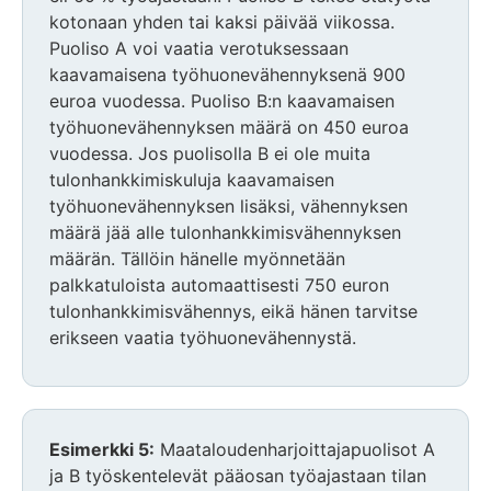
kotonaan yhden tai kaksi päivää viikossa.
Puoliso A voi vaatia verotuksessaan
kaavamaisena työhuonevähennyksenä 900
euroa vuodessa. Puoliso B:n kaavamaisen
työhuonevähennyksen määrä on 450 euroa
vuodessa. Jos puolisolla B ei ole muita
tulonhankkimiskuluja kaavamaisen
työhuonevähennyksen lisäksi, vähennyksen
määrä jää alle tulonhankkimisvähennyksen
määrän. Tällöin hänelle myönnetään
palkkatuloista automaattisesti 750 euron
tulonhankkimisvähennys, eikä hänen tarvitse
erikseen vaatia työhuonevähennystä.
Esimerkki 5:
Maataloudenharjoittajapuolisot A
ja B työskentelevät pääosan työajastaan tilan