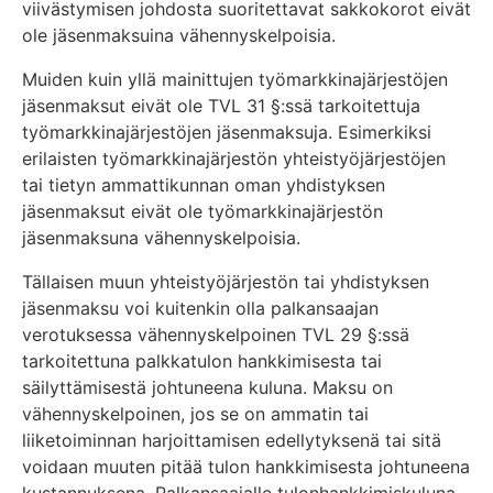
viivästymisen johdosta suoritettavat sakkokorot eivät
ole jäsenmaksuina vähennyskelpoisia.
Muiden kuin yllä mainittujen työmarkkinajärjestöjen
jäsenmaksut eivät ole TVL 31 §:ssä tarkoitettuja
työmarkkinajärjestöjen jäsenmaksuja. Esimerkiksi
erilaisten työmarkkinajärjestön yhteistyöjärjestöjen
tai tietyn ammattikunnan oman yhdistyksen
jäsenmaksut eivät ole työmarkkinajärjestön
jäsenmaksuna vähennyskelpoisia.
Tällaisen muun yhteistyöjärjestön tai yhdistyksen
jäsenmaksu voi kuitenkin olla palkansaajan
verotuksessa vähennyskelpoinen TVL 29 §:ssä
tarkoitettuna palkkatulon hankkimisesta tai
säilyttämisestä johtuneena kuluna. Maksu on
vähennyskelpoinen, jos se on ammatin tai
liiketoiminnan harjoittamisen edellytyksenä tai sitä
voidaan muuten pitää tulon hankkimisesta johtuneena
kustannuksena. Palkansaajalle tulonhankkimiskuluna