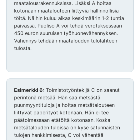
maatalousrakennuksissa. Lisäksi A hoitaa
kotonaan maatalouteen liittyviä hallinnollisia
töitä. Näihin kuluu aikaa keskimäärin 1-2 tuntia
päivässä. Puoliso A voi tehdä verotuksessaan
450 euron suuruisen työhuonevähennyksen.
Vähennys tehdään maatalouden tulolähteen
tulosta.
Esimerkki 6:
Toimistotyöntekijä C on saanut
perintönä metsää. Hän saa metsästä
puunmyyntituloja ja hoitaa metsätalouteen
liittyvät paperityöt kotonaan. Hän ei tee
päätoimessaan etätöitä kotonaan. Koska
metsätalouden tuloissa on kyse satunnaisten
tulojen hankkimisesta, C voi vähentää