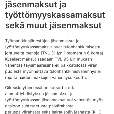
jäsenmaksut ja
työttömyyskassamaksut
sekä muut jäsenmaksut
Työmarkkinajärjestöjen jäsenmaksut ja
työttömyyskassamaksut ovat tulonhankkimisesta
johtuneita menoja (TVL 31 §:n 1 momentin 6 kohta).
Kyseiset maksut saadaan TVL 95 §:n mukaan
vähentää täysimääräisinä eli palkkatulosta viran
puolesta myönnettävä tulonhankkimisvähennys ei
rajoita näiden maksujen vähennysoikeutta.
Oikeuskäytännössä on katsottu, että
ammattiyhdistyksen jäsenmaksut ja
työttömyyskassan jäsenmaksut voi vähentää myös
ansioon suhteutetusta päivärahasta,
peruspäivärahasta sekä sairauspäivärahasta (KHO