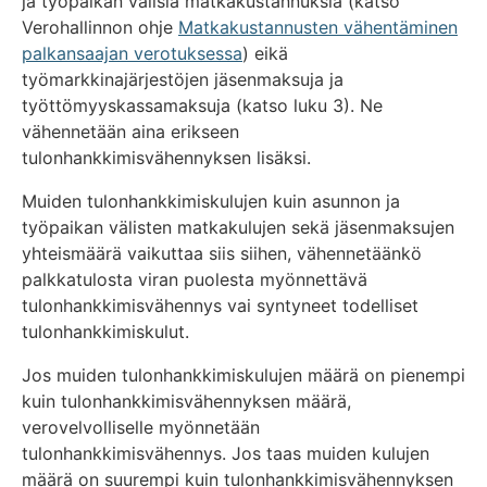
ja työpaikan välisiä matkakustannuksia (katso
Verohallinnon ohje
Matkakustannusten vähentäminen
palkansaajan verotuksessa
) eikä
työmarkkinajärjestöjen jäsenmaksuja ja
työttömyyskassamaksuja (katso luku 3). Ne
vähennetään aina erikseen
tulonhankkimisvähennyksen lisäksi.
Muiden tulonhankkimiskulujen kuin asunnon ja
työpaikan välisten matkakulujen sekä jäsenmaksujen
yhteismäärä vaikuttaa siis siihen, vähennetäänkö
palkkatulosta viran puolesta myönnettävä
tulonhankkimisvähennys vai syntyneet todelliset
tulonhankkimiskulut.
Jos muiden tulonhankkimiskulujen määrä on pienempi
kuin tulonhankkimisvähennyksen määrä,
verovelvolliselle myönnetään
tulonhankkimisvähennys. Jos taas muiden kulujen
määrä on suurempi kuin tulonhankkimisvähennyksen