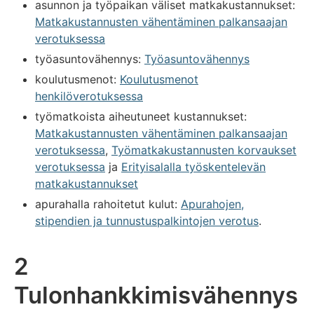
asunnon ja työpaikan väliset matkakustannukset:
Matkakustannusten vähentäminen palkansaajan
verotuksessa
työasuntovähennys:
Työasuntovähennys
koulutusmenot:
Koulutusmenot
henkilöverotuksessa
työmatkoista aiheutuneet kustannukset:
Matkakustannusten vähentäminen palkansaajan
verotuksessa
,
Työmatkakustannusten korvaukset
verotuksessa
ja
Erityisalalla työskentelevän
matkakustannukset
apurahalla rahoitetut kulut:
Apurahojen,
stipendien ja tunnustuspalkintojen verotus
.
2
Tulonhankkimisvähennys