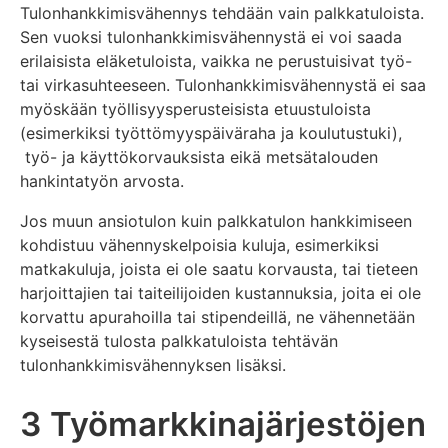
Tulonhankkimisvähennys tehdään vain palkkatuloista.
Sen vuoksi tulonhankkimisvähennystä ei voi saada
erilaisista eläketuloista, vaikka ne perustuisivat työ-
tai virkasuhteeseen. Tulonhankkimisvähennystä ei saa
myöskään työllisyysperusteisista etuustuloista
(esimerkiksi työttömyyspäiväraha ja koulutustuki),
työ- ja käyttökorvauksista eikä metsätalouden
hankintatyön arvosta.
Jos muun ansiotulon kuin palkkatulon hankkimiseen
kohdistuu vähennyskelpoisia kuluja, esimerkiksi
matkakuluja, joista ei ole saatu korvausta, tai tieteen
harjoittajien tai taiteilijoiden kustannuksia, joita ei ole
korvattu apurahoilla tai stipendeillä, ne vähennetään
kyseisestä tulosta palkkatuloista tehtävän
tulonhankkimisvähennyksen lisäksi.
3 Työmarkkinajärjestöjen