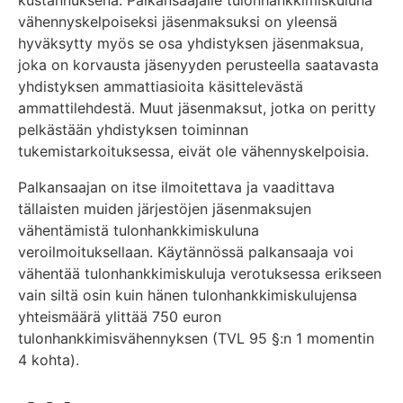
vähennyskelpoiseksi jäsenmaksuksi on yleensä
hyväksytty myös se osa yhdistyksen jäsenmaksua,
joka on korvausta jäsenyyden perusteella saatavasta
yhdistyksen ammattiasioita käsittelevästä
ammattilehdestä. Muut jäsenmaksut, jotka on peritty
pelkästään yhdistyksen toiminnan
tukemistarkoituksessa, eivät ole vähennyskelpoisia.
Palkansaajan on itse ilmoitettava ja vaadittava
tällaisten muiden järjestöjen jäsenmaksujen
vähentämistä tulonhankkimiskuluna
veroilmoituksellaan. Käytännössä palkansaaja voi
vähentää tulonhankkimiskuluja verotuksessa erikseen
vain siltä osin kuin hänen tulonhankkimiskulujensa
yhteismäärä ylittää 750 euron
tulonhankkimisvähennyksen (TVL 95 §:n 1 momentin
4 kohta).