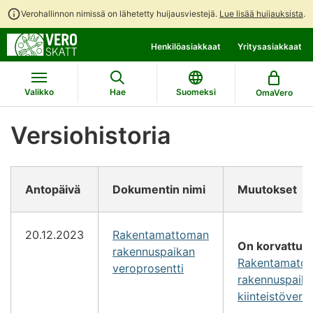
Verohallinnon nimissä on lähetetty huijausviestejä.
Lue lisää huijauksista
.
Siirry
Siirry
Henkilöasiakkaat
Yritysasiakkaat
suoraan
koko
sisältöön
sivuston
hakuun
Valikko
Hae
Suomeksi
OmaVero
Versiohistoria
Antopäivä
Dokumentin nimi
Muutokset
20.12.2023
Rakentamattoman
On korvattu o
rakennuspaikan
Rakentamato
veroprosentti
rakennuspaik
kiinteistövero