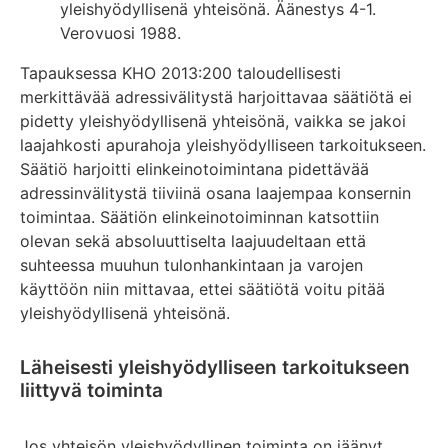
yleishyödyllisenä yhteisönä. Äänestys 4-1.
Verovuosi 1988.
Tapauksessa KHO 2013:200 taloudellisesti
merkittävää adressivälitystä harjoittavaa säätiötä ei
pidetty yleishyödyllisenä yhteisönä, vaikka se jakoi
laajahkosti apurahoja yleishyödylliseen tarkoitukseen.
Säätiö harjoitti elinkeinotoimintana pidettävää
adressinvälitystä tiiviinä osana laajempaa konsernin
toimintaa. Säätiön elinkeinotoiminnan katsottiin
olevan sekä absoluuttiselta laajuudeltaan että
suhteessa muuhun tulonhankintaan ja varojen
käyttöön niin mittavaa, ettei säätiötä voitu pitää
yleishyödyllisenä yhteisönä.
Läheisesti yleishyödylliseen tarkoitukseen
liittyvä toiminta
Jos yhteisön yleishyödyllinen toiminta on jäänyt