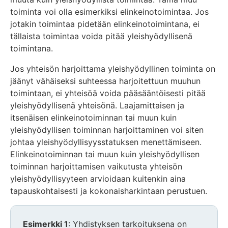
toiminta voi olla esimerkiksi elinkeinotoimintaa. Jos
jotakin toimintaa pidetään elinkeinotoimintana, ei
tällaista toimintaa voida pitää yleishyödyllisenä
toimintana.
Jos yhteisön harjoittama yleishyödyllinen toiminta on
jäänyt vähäiseksi suhteessa harjoitettuun muuhun
toimintaan, ei yhteisöä voida pääsääntöisesti pitää
yleishyödyllisenä yhteisönä. Laajamittaisen ja
itsenäisen elinkeinotoiminnan tai muun kuin
yleishyödyllisen toiminnan harjoittaminen voi siten
johtaa yleishyödyllisyysstatuksen menettämiseen.
Elinkeinotoiminnan tai muun kuin yleishyödyllisen
toiminnan harjoittamisen vaikutusta yhteisön
yleishyödyllisyyteen arvioidaan kuitenkin aina
tapauskohtaisesti ja kokonaisharkintaan perustuen.
Esimerkki 1
: Yhdistyksen tarkoituksena on