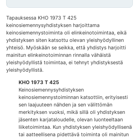
Tapauksessa KHO 1973 T 425
keinosiemennysyhdistyksen harjoittama
keinosiemennystoiminta oli elinkeinotoimintaa, eikä
yhdistyksen siten katsottu olevan yleishyödyllinen
yhteisö. Myöskään se seikka, että yhdistys harjoitti
mainitun elinkeinotoiminnan rinnalla vähäistä
yleishyödyllistä toimintaa, ei tehnyt yhdistyksestä
yleishyödyllistä.
KHO 1973 T 425
Keinosiemennysyhdistyksen
keinosiemennystoiminnan katsottiin, erityisesti
sen laajuuteen nähden ja sen välittömän
merkityksen vuoksi, mikä sillä oli yhdistyksen
jäsenten karjataloudelle, olevan luonteeltaan
liiketoimintaa. Kun yhdistyksen yleishyödyllisenä
tai aatteellisena pidettävä toiminta oli mainitun