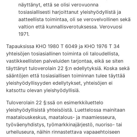
näyttänyt, että se olisi verovuonna
tosiasiallisesti harjoittanut yleishyödyllistä ja
aatteellista toimintaa, oli se verovelvollinen sekä
valtion että kunnallisverotuksessa. Verovuosi
1971.
Tapauksissa KHO 1980 T 6049 ja KHO 1976 T 34
yhteisöjen tosiasiallinen toiminta oli taloudellista,
vastikkeellisten palveluiden tarjontaa, eikä se siten
täyttänyt tuloverolain 22 §:n edellytyksiä. Koska sekä
sääntöjen että tosiasiallisen toiminnan tulee täyttää
yleishyödyllisyyden edellytykset, yhteisöjen ei
katsottu olevan yleishyödyllisiä.
Tuloverolain 22 §:ssä on esimerkkiluettelo
yleishyödyllisistä yhteisöistä. Luettelossa mainitaan
maatalouskeskus, maatalous- ja maamiesseura,
työväenyhdistys, työmarkkinajärjestö, nuoriso- tai
urheiluseura, näihin rinnastettava vapaaehtoiseen