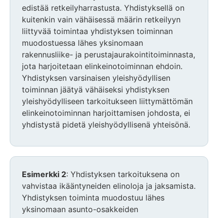
edistää retkeilyharrastusta. Yhdistyksellä on
kuitenkin vain vähäisessä määrin retkeilyyn
liittyvää toimintaa yhdistyksen toiminnan
muodostuessa lähes yksinomaan
rakennusliike- ja perustajaurakointitoiminnasta,
jota harjoitetaan elinkeinotoiminnan ehdoin.
Yhdistyksen varsinaisen yleishyödyllisen
toiminnan jäätyä vähäiseksi yhdistyksen
yleishyödylliseen tarkoitukseen liittymättömän
elinkeinotoiminnan harjoittamisen johdosta, ei
yhdistystä pidetä yleishyödyllisenä yhteisönä.
Esimerkki 2
: Yhdistyksen tarkoituksena on
vahvistaa ikääntyneiden elinoloja ja jaksamista.
Yhdistyksen toiminta muodostuu lähes
yksinomaan asunto-osakkeiden