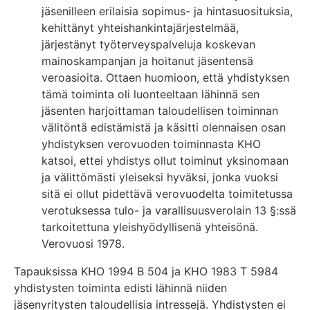
jäsenilleen erilaisia sopimus- ja hintasuosituksia,
kehittänyt yhteishankintajärjestelmää,
järjestänyt työterveyspalveluja koskevan
mainoskampanjan ja hoitanut jäsentensä
veroasioita. Ottaen huomioon, että yhdistyksen
tämä toiminta oli luonteeltaan lähinnä sen
jäsenten harjoittaman taloudellisen toiminnan
välitöntä edistämistä ja käsitti olennaisen osan
yhdistyksen verovuoden toiminnasta KHO
katsoi, ettei yhdistys ollut toiminut yksinomaan
ja välittömästi yleiseksi hyväksi, jonka vuoksi
sitä ei ollut pidettävä verovuodelta toimitetussa
verotuksessa tulo- ja varallisuusverolain 13 §:ssä
tarkoitettuna yleishyödyllisenä yhteisönä.
Verovuosi 1978.
Tapauksissa KHO 1994 B 504 ja KHO 1983 T 5984
yhdistysten toiminta edisti lähinnä niiden
jäsenyritysten taloudellisia intressejä. Yhdistysten ei