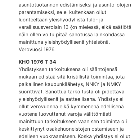
asuntotuotannon edistämiseksi ja asunto-olojen
parantamiseksi, se ei kuitenkaan ollut
luonteeltaan yleishyödyllistä tulo- ja
varallisuusverolain 13 §:n mielessä, eikä säätiötä
näin ollen voitu pitää sanotussa lainkohdassa
mainittuna yleishyödyllisenä yhteisönä.
Verovuosi 1976.
KHO 1976 T 34
Yhdistyksen tarkoituksena oli sääntöjensä
mukaan edistää sitä kristillistä toimintaa, jota
paikallinen kaupunkilähetys, NNKY ja NMKY
suorittivat. Sanottua tarkoitusta oli pidettävä
yleishyödyllisenä ja aatteellisena. Yhdistys ei
ollut verovuonna eikä kymmenenä edellisenä
vuotena luovuttanut varoja välittömästi
mainittuun tarkoitukseen vaan sen toiminta oli
keskittynyt osakehuoneistojen ostamiseen ja
edelleen vuokraamiseen. Koska yhdistys ei ollut