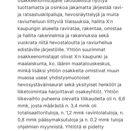
osakkeenomistajalle taloudellista hyötyä
tuottamatta ja osinkoa jakamatta järjestää ravi-
ja ratsastuskilpailuja, hevosnäyttelyjä ja muita
raviurheiluun liittyviä tilaisuuksia, hallita X:n
kaupungin alueella ravirataa, rakentaa, omistaa
ja hallita rakennelmia ja rakennuksia sekä
vuokrata niitä hevostaloutta ja raviurheilua
edistäville järjestöille. Yhtiön suurimmat
osakkeenomistajat olivat X:n kaupunki ja
maalaiskunta, ko. läänin maatalouskeskus,
minkä lisäksi yhtiön osakkeita omistivat muun
muassa useat yhdistysmuotoiset
hevosystäväinseurat sekä yksityiset henkilöt ja
liiketoimintaa harjoittavat osakeyhtiöt. Yhtiön
liikevaihto puheena olevalta tilikaudelta oli n. 6,6
mmk, josta määrästä n. 3,4 mmk oli
totalisaattorituloja, n. 1,2 mmk ravintolatuloja, n.
0,8 mmk pääsymaksutuloja ja n. 0.2 mmk tuloja
ohjelmien myynnistä. Yhtiötä ei pidetty