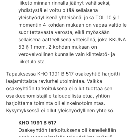
liiketoiminnan rinnalla jäänyt vähäiseksi,
yhdistystä ei voitu pitää sellaisena
yleishyödyllisenä yhteisönä, joka TOL 10 § 1
momentin 4 kohdan mukaan on vapaa valtiolle
suoritettavasta verosta, eikä myöskään
sellaisena aatteellisena yhteisönä, joka KKUNA
53 § 1 mom. 2 kohdan mukaan on
verovelvollinen kunnalle vain kiinteistö- ja
liiketuloista.
Tapauksessa KHO 1991 B 517 osakeyhtiö harjoitti
laajamittaista raviurheilutoimintaa. Vaikka
osakeyhtiön tarkoituksena ei ollut tuottaa sen
osakkeenomistajille taloudellista etua, yhtiön
harjoittama toiminta oli elinkeinotoimintaa.
Kysymyksessä ei ollut yleishyödyllinen yhteisö.
KHO 1991 B 517
Osakeyhtiön tarkoituksena oli kenellekään