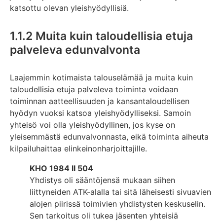
katsottu olevan yleishyödyllisiä.
1.1.2 Muita kuin taloudellisia etuja
palveleva edunvalvonta
Laajemmin kotimaista talouselämää ja muita kuin
taloudellisia etuja palveleva toiminta voidaan
toiminnan aatteellisuuden ja kansantaloudellisen
hyödyn vuoksi katsoa yleishyödylliseksi. Samoin
yhteisö voi olla yleishyödyllinen, jos kyse on
yleisemmästä edunvalvonnasta, eikä toiminta aiheuta
kilpailuhaittaa elinkeinonharjoittajille.
KHO 1984 II 504
Yhdistys oli sääntöjensä mukaan siihen
liittyneiden ATK-alalla tai sitä läheisesti sivuavien
alojen piirissä toimivien yhdistysten keskuselin.
Sen tarkoitus oli tukea jäsenten yhteisiä