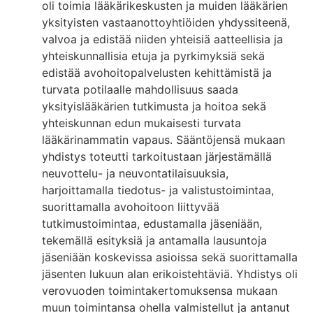
oli toimia lääkärikeskusten ja muiden lääkärien
yksityisten vastaanottoyhtiöiden yhdyssiteenä,
valvoa ja edistää niiden yhteisiä aatteellisia ja
yhteiskunnallisia etuja ja pyrkimyksiä sekä
edistää avohoitopalvelusten kehittämistä ja
turvata potilaalle mahdollisuus saada
yksityislääkärien tutkimusta ja hoitoa sekä
yhteiskunnan edun mukaisesti turvata
lääkärinammatin vapaus. Sääntöjensä mukaan
yhdistys toteutti tarkoitustaan järjestämällä
neuvottelu- ja neuvontatilaisuuksia,
harjoittamalla tiedotus- ja valistustoimintaa,
suorittamalla avohoitoon liittyvää
tutkimustoimintaa, edustamalla jäseniään,
tekemällä esityksiä ja antamalla lausuntoja
jäseniään koskevissa asioissa sekä suorittamalla
jäsenten lukuun alan erikoistehtäviä. Yhdistys oli
verovuoden toimintakertomuksensa mukaan
muun toimintansa ohella valmistellut ja antanut