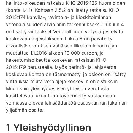
hallinto-oikeuden ratkaisu KHO 2015:125 huomioiden
(kohta 1.4.1). Kohtaan 2.5.2 on lisätty ratkaisu KHO
2015:174 kahvila-, ravintola- ja kioskitoiminnan
veronalaisuuden arvioinnin tarkennukseksi. Lukuun 4
on lisätty viittaukset Verohallinnon yritysjärjestelyitä
koskevaan ohjeistukseen. Lukua 8 on päivitetty
arvonlisäverotuksen vähäisen liiketoiminnan rajan
muututtua 1.1.2016 alkaen 10 000 euroon, ja
hakeutumisoikeutta koskevan ratkaisun KHO
2015:179 perusteella. Myös perintö- ja lahjaveroa
koskevaa kohtaa on täsmennetty, ja osioon on lisätty
viittauksia muita verolajeja koskeviin ohjeistuksiin.
Muun kuin yleishyödyllisen yhteisön verotusta
käsittelevää lukua 9 on täydennetty vastaamaan
voimassa olevaa lainsäädäntöä osuuskunnan jakaman
ylijäämän osalta.
1 Yleishyödyllinen