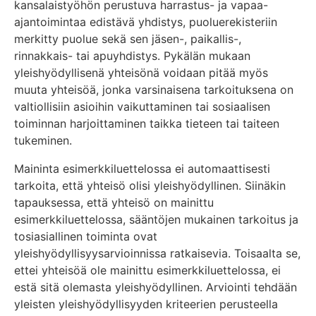
kansalaistyöhön perustuva harrastus- ja vapaa-
ajantoimintaa edistävä yhdistys, puoluerekisteriin
merkitty puolue sekä sen jäsen-, paikallis-,
rinnakkais- tai apuyhdistys. Pykälän mukaan
yleishyödyllisenä yhteisönä voidaan pitää myös
muuta yhteisöä, jonka varsinaisena tarkoituksena on
valtiollisiin asioihin vaikuttaminen tai sosiaalisen
toiminnan harjoittaminen taikka tieteen tai taiteen
tukeminen.
Maininta esimerkkiluettelossa ei automaattisesti
tarkoita, että yhteisö olisi yleishyödyllinen. Siinäkin
tapauksessa, että yhteisö on mainittu
esimerkkiluettelossa, sääntöjen mukainen tarkoitus ja
tosiasiallinen toiminta ovat
yleishyödyllisyysarvioinnissa ratkaisevia. Toisaalta se,
ettei yhteisöä ole mainittu esimerkkiluettelossa, ei
estä sitä olemasta yleishyödyllinen. Arviointi tehdään
yleisten yleishyödyllisyyden kriteerien perusteella