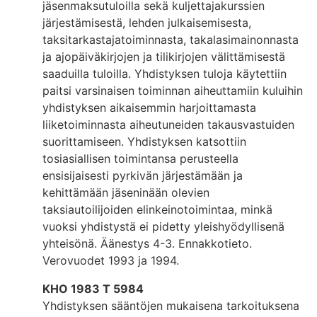
jäsenmaksutuloilla sekä kuljettajakurssien
järjestämisestä, lehden julkaisemisesta,
taksitarkastajatoiminnasta, takalasimainonnasta
ja ajopäiväkirjojen ja tilikirjojen välittämisestä
saaduilla tuloilla. Yhdistyksen tuloja käytettiin
paitsi varsinaisen toiminnan aiheuttamiin kuluihin
yhdistyksen aikaisemmin harjoittamasta
liiketoiminnasta aiheutuneiden takausvastuiden
suorittamiseen. Yhdistyksen katsottiin
tosiasiallisen toimintansa perusteella
ensisijaisesti pyrkivän järjestämään ja
kehittämään jäseninään olevien
taksiautoilijoiden elinkeinotoimintaa, minkä
vuoksi yhdistystä ei pidetty yleishyödyllisenä
yhteisönä. Äänestys 4-3. Ennakkotieto.
Verovuodet 1993 ja 1994.
KHO 1983 T 5984
Yhdistyksen sääntöjen mukaisena tarkoituksena