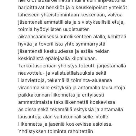
henkilötilausliikennettä muilla kuin linja-autoilla
harjoittavat henkilöt ja oikeuskelpoiset yhteisöt
läheiseen yhteistoimintaan keskenään, valvoa
jäsentensä ammatillisia ja sivistyksellisiä etuja,
toimia hyödyllisten uudistusten
aikaansaamiseksi autoliikenteen alalla, kehittää
hyvää ja toverillista yhteisymmärrystä
jäsentensä keskuudessa ja estää heidän
keskinäistä epälojaalia kilpailuaan.
Tarkoitusperiään yhdistys toteutti järjestämällä
neuvottelu- ja valistustilaisuuksia sekä
illanviettoja, tekemällä toiminta-alueensa
viranomaisille esityksiä ja antamalla lausuntoja
paikkakunnan liikennettä ja erityisesti
ammattimaista taksiliikennettä koskevissa
asioissa sekä tekemällä esityksiä ja antamalla
lausuntoja alan valtakunnalliselle liitolle
liikennettä ja jäseniä koskevissa asioissa.
Yhdistyksen toiminta rahoitettiin