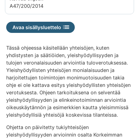
A47/200/2014
Avaa sisällysluettelo
Tässä ohjeessa käsitellään yhteisöjen, kuten
yhdistysten ja säätiöiden, yleishyödyllisyyden ja
tulojen veronalaisuuden arviointia tuloverotuksessa.
Yleishyödyllisten yhteisöjen monialaisuuden ja
harjoitettujen toimintojen monimuotoisuuden takia
ohje ei ole kattava esitys yleishyödyllisten yhteisöjen
verotuksesta. Ohjeen tarkoituksena on selventää
yleishyödyllisyyden ja elinkeinotoiminnan arviointia
oikeuskäytännön ja esimerkkien kautta yleisimmissä
yleishyödyllisiä yhteisöjä koskevissa tilanteissa.
Ohjetta on päivitetty tukiyhteisöjen
yleishyödyllisyyden arvioinnin osalta Korkeimman