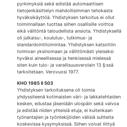
pyrkimyksiä sekä edistää automaattisen
tietojenkäsittelyn mahdollisimman tehokasta
hyväksikäyttöä. Yhdistyksen tarkoitus ei ollut
toiminnallaan tuottaa siihen osallisille voittoa
eikä välitöntä taloudellista ansiota. Yhdistyksellä
oli julkaisu-, koulutus-, tutkimus- ja
standardointitoimintaa. Yhdistyksen katsottiin
toimivan yksinomaan ja välittömästi yleiseksi
hyväksi aineellisessa ja henkisessä mielessä
siten kuin tulo- ja varallisuusverolain 13 §:ssä
tarkoitetaan. Verovuosi 1977.
KHO 1985 II 503
Yhdistyksen tarkoituksena oli toimia
yhdyssiteenä kotimaisten väri- ja lakkatehtaiden
kesken, edustaa jäseniään ulospäin sekä valvoa
ja edistää niiden yhteisiä etuja, ei kuitenkaan
työnantajien ja työntekijöiden välisiä suhteita
koskevissa kysymyksissä. Siihen voivat liittyä