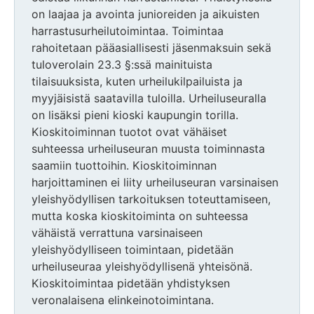
on laajaa ja avointa junioreiden ja aikuisten
harrastusurheilutoimintaa. Toimintaa
rahoitetaan pääasiallisesti jäsenmaksuin sekä
tuloverolain 23.3 §:ssä mainituista
tilaisuuksista, kuten urheilukilpailuista ja
myyjäisistä saatavilla tuloilla. Urheiluseuralla
on lisäksi pieni kioski kaupungin torilla.
Kioskitoiminnan tuotot ovat vähäiset
suhteessa urheiluseuran muusta toiminnasta
saamiin tuottoihin. Kioskitoiminnan
harjoittaminen ei liity urheiluseuran varsinaisen
yleishyödyllisen tarkoituksen toteuttamiseen,
mutta koska kioskitoiminta on suhteessa
vähäistä verrattuna varsinaiseen
yleishyödylliseen toimintaan, pidetään
urheiluseuraa yleishyödyllisenä yhteisönä.
Kioskitoimintaa pidetään yhdistyksen
veronalaisena elinkeinotoimintana.