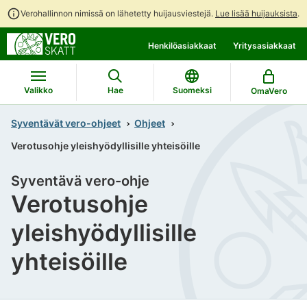
Verohallinnon nimissä on lähetetty huijausviestejä.
Lue lisää huijauksista
.
Siirry
Siirry
Henkilöasiakkaat
Yritysasiakkaat
suoraan
koko
sisältöön
sivuston
hakuun
Valikko
Hae
Suomeksi
OmaVero
Syventävät vero-ohjeet
Ohjeet
Verotusohje yleishyödyllisille yhteisöille
Syventävä vero-ohje
Verotusohje
yleishyödyllisille
yhteisöille