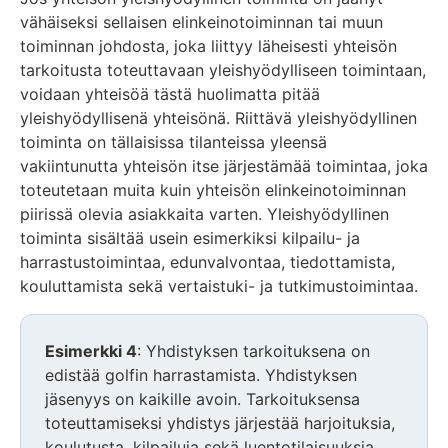
vähäiseksi sellaisen elinkeinotoiminnan tai muun
toiminnan johdosta, joka liittyy läheisesti yhteisön
tarkoitusta toteuttavaan yleishyödylliseen toimintaan,
voidaan yhteisöä tästä huolimatta pitää
yleishyödyllisenä yhteisönä. Riittävä yleishyödyllinen
toiminta on tällaisissa tilanteissa yleensä
vakiintunutta yhteisön itse järjestämää toimintaa, joka
toteutetaan muita kuin yhteisön elinkeinotoiminnan
piirissä olevia asiakkaita varten. Yleishyödyllinen
toiminta sisältää usein esimerkiksi kilpailu- ja
harrastustoimintaa, edunvalvontaa, tiedottamista,
kouluttamista sekä vertaistuki- ja tutkimustoimintaa.
Esimerkki 4
: Yhdistyksen tarkoituksena on
edistää golfin harrastamista. Yhdistyksen
jäsenyys on kaikille avoin. Tarkoituksensa
toteuttamiseksi yhdistys järjestää harjoituksia,
koulutusta, kilpailuja sekä luentotilaisuuksia.