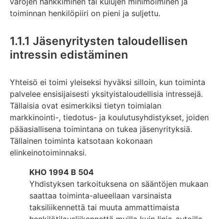
varojen hankkiminen tai kulujen minimoiminen ja
toiminnan henkilöpiiri on pieni ja suljettu.
1.1.1 Jäsenyritysten taloudellisen
intressin edistäminen
Yhteisö ei toimi yleiseksi hyväksi silloin, kun toiminta
palvelee ensisijaisesti yksityistaloudellisia intressejä.
Tällaisia ovat esimerkiksi tietyn toimialan
markkinointi-, tiedotus- ja koulutusyhdistykset, joiden
pääasiallisena toimintana on tukea jäsenyrityksiä.
Tällainen toiminta katsotaan kokonaan
elinkeinotoiminnaksi.
KHO 1994 B 504
Yhdistyksen tarkoituksena on sääntöjen mukaan
saattaa toiminta-alueellaan varsinaista
taksiliikennettä tai muuta ammattimaista