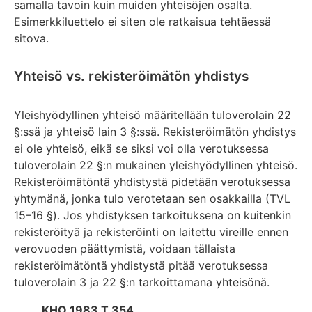
samalla tavoin kuin muiden yhteisöjen osalta.
Esimerkkiluettelo ei siten ole ratkaisua tehtäessä
sitova.
Yhteisö vs. rekisteröimätön yhdistys
Yleishyödyllinen yhteisö määritellään tuloverolain 22
§:ssä ja yhteisö lain 3 §:ssä. Rekisteröimätön yhdistys
ei ole yhteisö, eikä se siksi voi olla verotuksessa
tuloverolain 22 §:n mukainen yleishyödyllinen yhteisö.
Rekisteröimätöntä yhdistystä pidetään verotuksessa
yhtymänä, jonka tulo verotetaan sen osakkailla (TVL
15–16 §). Jos yhdistyksen tarkoituksena on kuitenkin
rekisteröityä ja rekisteröinti on laitettu vireille ennen
verovuoden päättymistä, voidaan tällaista
rekisteröimätöntä yhdistystä pitää verotuksessa
tuloverolain 3 ja 22 §:n tarkoittamana yhteisönä.
KHO 1983 T 354