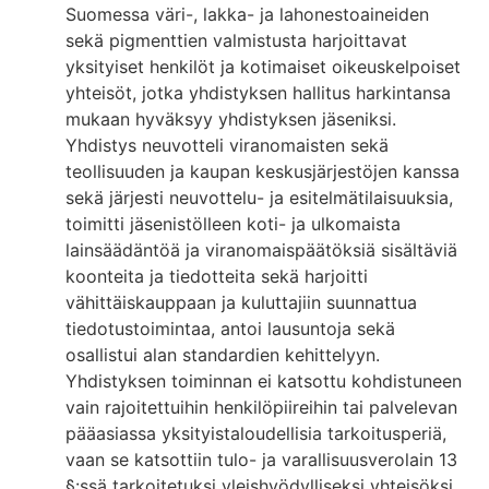
Suomessa väri-, lakka- ja lahonestoaineiden
sekä pigmenttien valmistusta harjoittavat
yksityiset henkilöt ja kotimaiset oikeuskelpoiset
yhteisöt, jotka yhdistyksen hallitus harkintansa
mukaan hyväksyy yhdistyksen jäseniksi.
Yhdistys neuvotteli viranomaisten sekä
teollisuuden ja kaupan keskusjärjestöjen kanssa
sekä järjesti neuvottelu- ja esitelmätilaisuuksia,
toimitti jäsenistölleen koti- ja ulkomaista
lainsäädäntöä ja viranomaispäätöksiä sisältäviä
koonteita ja tiedotteita sekä harjoitti
vähittäiskauppaan ja kuluttajiin suunnattua
tiedotustoimintaa, antoi lausuntoja sekä
osallistui alan standardien kehittelyyn.
Yhdistyksen toiminnan ei katsottu kohdistuneen
vain rajoitettuihin henkilöpiireihin tai palvelevan
pääasiassa yksityistaloudellisia tarkoitusperiä,
vaan se katsottiin tulo- ja varallisuusverolain 13
§:ssä tarkoitetuksi yleishyödylliseksi yhteisöksi.