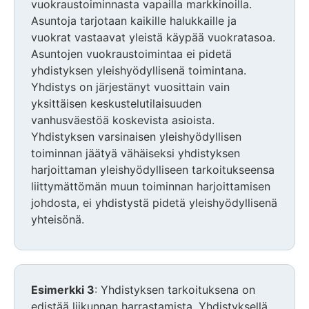
vuokraustoiminnasta vapailla markkinoilla.
Asuntoja tarjotaan kaikille halukkaille ja
vuokrat vastaavat yleistä käypää vuokratasoa.
Asuntojen vuokraustoimintaa ei pidetä
yhdistyksen yleishyödyllisenä toimintana.
Yhdistys on järjestänyt vuosittain vain
yksittäisen keskustelutilaisuuden
vanhusväestöä koskevista asioista.
Yhdistyksen varsinaisen yleishyödyllisen
toiminnan jäätyä vähäiseksi yhdistyksen
harjoittaman yleishyödylliseen tarkoitukseensa
liittymättömän muun toiminnan harjoittamisen
johdosta, ei yhdistystä pidetä yleishyödyllisenä
yhteisönä.
Esimerkki 3
: Yhdistyksen tarkoituksena on
edistää liikunnan harrastamista. Yhdistyksellä