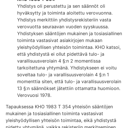
Yhdistys oli perustettu ja sen säännöt oli
hyväksytty ja toiminta aloitettu verovuonna.
Yhdistys merkittiin yhdistysrekisteriin vasta
verovuotta seuraavan vuoden syyskuussa.
Yhdistyksen sääntöjen mukainen ja tosiasiallinen
toiminta vastasivat asiakirjojen mukaan
yleishyödyllisen yhteisön toimintaa. KHO katsoi,
että yhdistystä ei ollut pidettävä tulo- ja
varallisuusverolain 4 §:n 2 momentissa
tarkoitettuna yhtymänä. Yhdistykseen ei voitu
soveltaa tulo- ja varallisuusverolain 4 §:n 1
momenttia siten, että tulo- ja varallisuusverolain
13 §:n säännökset jätettiin ottamatta huomioon.
Verovuosi 1978.
Tapauksessa KHO 1983 T 354 yhteisön sääntöjen
mukainen ja tosiasiallinen toiminta vastasivat
yleishyödyllisen yhteisön toimintaa, eikä yhdistystä
pidetty yhtymänä, vaikka rekisteriin merkitseminen