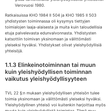
Verovuosi 1980.
Ratkaisuissa KHO 1984 II 504 ja KHO 1985 II 503
yhdistysten toiminnassa oli kysymys tiettyjen
toimialojen laaja-alaisesta ja muita kuin taloudellisia
etuja palvelevasta edunvalvonnasta. Yhdistysten
katsottiin toimivan yksinomaan ja välittömästi
yleiseksi hyväksi. Yhdistykset olivat yleishyödyllisiä
yhteisöjä.
1.1.3 Elinkeinotoiminnan tai muun
kuin yleishyödyllisen toiminnan
vaikutus yleishyödyllisyyteen
TVL 22 §:n mukaan yleishyödyllisen yhteisön tulee
toimia yksinomaan ja välittömästi yleiseksi hyväksi.
Yleishyödyllinen yhteisö voi kuitenkin harjoittaa myös
muuta kuin yleishyödyllistä toimintaa. Tämä muu