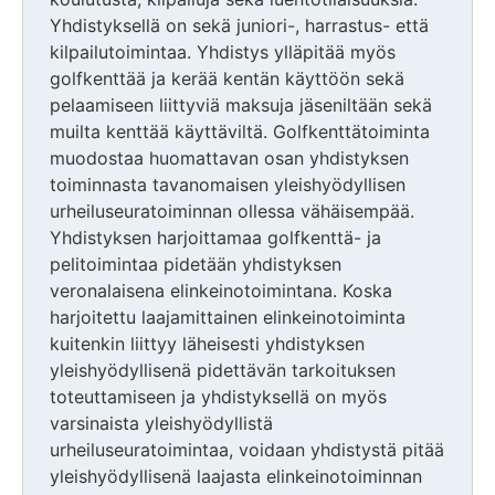
Yhdistyksellä on sekä juniori-, harrastus- että
kilpailutoimintaa. Yhdistys ylläpitää myös
golfkenttää ja kerää kentän käyttöön sekä
pelaamiseen liittyviä maksuja jäseniltään sekä
muilta kenttää käyttäviltä. Golfkenttätoiminta
muodostaa huomattavan osan yhdistyksen
toiminnasta tavanomaisen yleishyödyllisen
urheiluseuratoiminnan ollessa vähäisempää.
Yhdistyksen harjoittamaa golfkenttä- ja
pelitoimintaa pidetään yhdistyksen
veronalaisena elinkeinotoimintana. Koska
harjoitettu laajamittainen elinkeinotoiminta
kuitenkin liittyy läheisesti yhdistyksen
yleishyödyllisenä pidettävän tarkoituksen
toteuttamiseen ja yhdistyksellä on myös
varsinaista yleishyödyllistä
urheiluseuratoimintaa, voidaan yhdistystä pitää
yleishyödyllisenä laajasta elinkeinotoiminnan