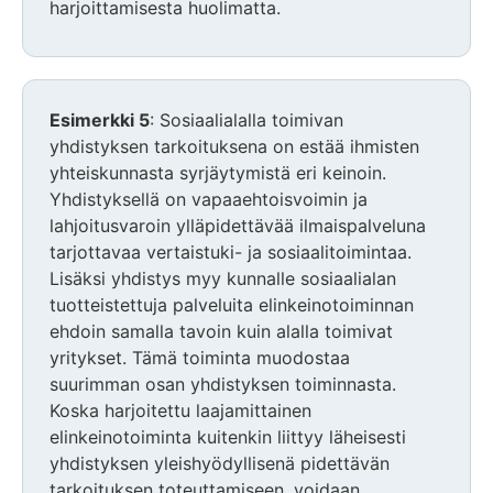
harjoittamisesta huolimatta.
Esimerkki 5
: Sosiaalialalla toimivan
yhdistyksen tarkoituksena on estää ihmisten
yhteiskunnasta syrjäytymistä eri keinoin.
Yhdistyksellä on vapaaehtoisvoimin ja
lahjoitusvaroin ylläpidettävää ilmaispalveluna
tarjottavaa vertaistuki- ja sosiaalitoimintaa.
Lisäksi yhdistys myy kunnalle sosiaalialan
tuotteistettuja palveluita elinkeinotoiminnan
ehdoin samalla tavoin kuin alalla toimivat
yritykset. Tämä toiminta muodostaa
suurimman osan yhdistyksen toiminnasta.
Koska harjoitettu laajamittainen
elinkeinotoiminta kuitenkin liittyy läheisesti
yhdistyksen yleishyödyllisenä pidettävän
tarkoituksen toteuttamiseen, voidaan