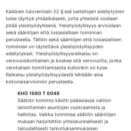
Kaikkien tuloverolain 22 §:ssä lueteltujen edellytysten
tulee täyttyä yhtäaikaisesti, jotta yhteisöä voidaan
pitää yleishyödyllisenä. Yleishyödyllisyys arvioidaan
sekä sääntöjen että tosiasiallisen toiminnan
perusteella. Tällöin sekä sääntöjen että tosiasiallisen
toiminnan on täytettävä yleishyödyllisyyden
edellytykset. Yleishyödyllisyysratkaisu on
verovuosikohtainen ja koskee sitä verovuotta, jonka
verotuksen toimittamisesta kulloinkin on kyse.
Ratkaisu yleishyödyllisyydestä tehdään aina
kokonaisarvioinnin perusteella.
KHO 1980 T 6049
Säätiön toiminta käsitti pääasiassa valtion
lainoittamien asuntojen vuokraamista ja
hallintaa. Vaikka toimintaa säätiön sääntöjen
mukaan harjoitettiin yhteiskunnallisesti ja
taloudellisesti tarkoituksenmukaisen