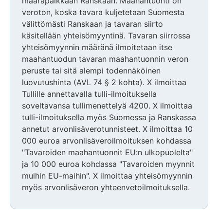
määräpaikkaan Ranskaan. Maahantuonti on
veroton, koska tavara kuljetetaan Suomesta
välittömästi Ranskaan ja tavaran siirto
käsitellään yhteisömyyntinä. Tavaran siirrossa
yhteisömyynnin määränä ilmoitetaan itse
maahantuodun tavaran maahantuonnin veron
peruste tai sitä alempi todennäköinen
luovutushinta (AVL 74 § 2 kohta). X ilmoittaa
Tullille annettavalla tulli-ilmoituksella
soveltavansa tullimenettelyä 4200. X ilmoittaa
tulli-ilmoituksella myös Suomessa ja Ranskassa
annetut arvonlisäverotunnisteet. X ilmoittaa 10
000 euroa arvonlisäveroilmoituksen kohdassa
"Tavaroiden maahantuonnit EU:n ulkopuolelta"
ja 10 000 euroa kohdassa "Tavaroiden myynnit
muihin EU-maihin". X ilmoittaa yhteisömyynnin
myös arvonlisäveron yhteenvetoilmoituksella.