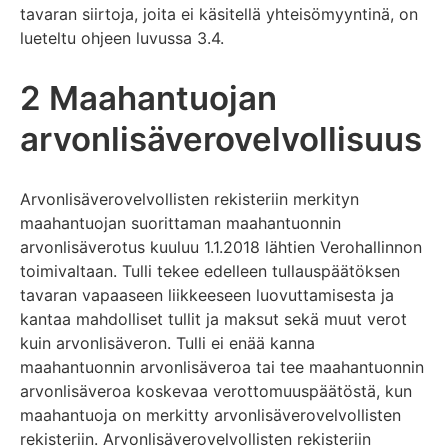
tavaran siirtoja, joita ei käsitellä yhteisömyyntinä, on
lueteltu ohjeen luvussa 3.4.
2 Maahantuojan
arvonlisäverovelvollisuus
Arvonlisäverovelvollisten rekisteriin merkityn
maahantuojan suorittaman maahantuonnin
arvonlisäverotus kuuluu 1.1.2018 lähtien Verohallinnon
toimivaltaan. Tulli tekee edelleen tullauspäätöksen
tavaran vapaaseen liikkeeseen luovuttamisesta ja
kantaa mahdolliset tullit ja maksut sekä muut verot
kuin arvonlisäveron. Tulli ei enää kanna
maahantuonnin arvonlisäveroa tai tee maahantuonnin
arvonlisäveroa koskevaa verottomuuspäätöstä, kun
maahantuoja on merkitty arvonlisäverovelvollisten
rekisteriin. Arvonlisäverovelvollisten rekisteriin