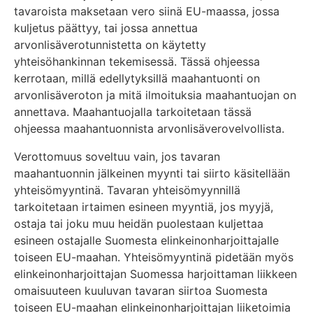
tavaroista maksetaan vero siinä EU-maassa, jossa
kuljetus päättyy, tai jossa annettua
arvonlisäverotunnistetta on käytetty
yhteisöhankinnan tekemisessä. Tässä ohjeessa
kerrotaan, millä edellytyksillä maahantuonti on
arvonlisäveroton ja mitä ilmoituksia maahantuojan on
annettava. Maahantuojalla tarkoitetaan tässä
ohjeessa maahantuonnista arvonlisäverovelvollista.
Verottomuus soveltuu vain, jos tavaran
maahantuonnin jälkeinen myynti tai siirto käsitellään
yhteisömyyntinä. Tavaran yhteisömyynnillä
tarkoitetaan irtaimen esineen myyntiä, jos myyjä,
ostaja tai joku muu heidän puolestaan kuljettaa
esineen ostajalle Suomesta elinkeinonharjoittajalle
toiseen EU-maahan. Yhteisömyyntinä pidetään myös
elinkeinonharjoittajan Suomessa harjoittaman liikkeen
omaisuuteen kuuluvan tavaran siirtoa Suomesta
toiseen EU-maahan elinkeinonharjoittajan liiketoimia