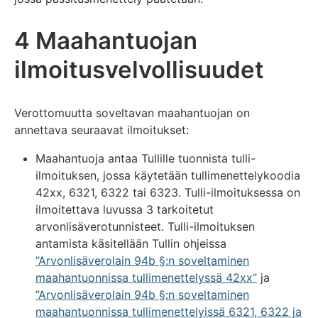
4 Maahantuojan
ilmoitusvelvollisuudet
Verottomuutta soveltavan maahantuojan on
annettava seuraavat ilmoitukset:
Maahantuoja antaa Tullille tuonnista tulli-
ilmoituksen, jossa käytetään tullimenettelykoodia
42xx, 6321, 6322 tai 6323. Tulli-ilmoituksessa on
ilmoitettava luvussa 3 tarkoitetut
arvonlisäverotunnisteet. Tulli-ilmoituksen
antamista käsitellään Tullin ohjeissa
”Arvonlisäverolain 94b §:n soveltaminen
maahantuonnissa tullimenettelyssä 42xx”
ja
”Arvonlisäverolain 94b §:n soveltaminen
maahantuonnissa tullimenettelyissä 6321, 6322 ja