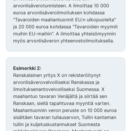
arvonlisäverotunnisteen. A ilmoittaa 10 000
euroa arvonlisäveroilmoituksen kohdassa
"Tavaroiden maahantuonnit EU:n ulkopuolelta"
ja 20 000 euroa kohdassa "Tavaroiden myynnit
muihin EU-maihin". A ilmoittaa yhteisömyynnin
myös arvonlisäveron yhteenvetoilmoituksella.
Esimerkki 2:
Ranskalainen yritys X on rekisteröitynyt
arvonlisäverovelvolliseksi Ranskassa ja
ilmoituksenantovelvolliseksi Suomessa. X
maahantuo tavaran Venäjältä ja siirtää sen
Ranskaan, siellä tapahtuvaa myyntiä varten.
Maahantuonnin veron peruste on 10 000 euroa
sisältäen tavaran tullausarvon, Tullin kantaman
tullin ja kuljetuskustannukset Suomesta