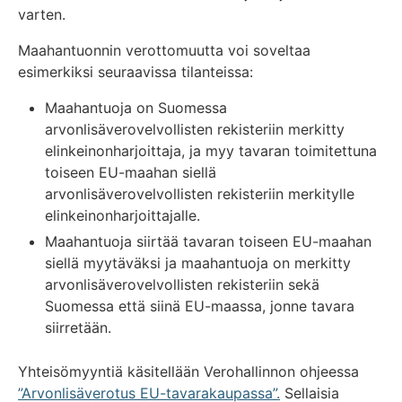
varten.
Maahantuonnin verottomuutta voi soveltaa
esimerkiksi seuraavissa tilanteissa:
Maahantuoja on Suomessa
arvonlisäverovelvollisten rekisteriin merkitty
elinkeinonharjoittaja, ja myy tavaran toimitettuna
toiseen EU-maahan siellä
arvonlisäverovelvollisten rekisteriin merkitylle
elinkeinonharjoittajalle.
Maahantuoja siirtää tavaran toiseen EU-maahan
siellä myytäväksi ja maahantuoja on merkitty
arvonlisäverovelvollisten rekisteriin sekä
Suomessa että siinä EU-maassa, jonne tavara
siirretään.
Yhteisömyyntiä käsitellään Verohallinnon ohjeessa
”Arvonlisäverotus EU-tavarakaupassa”.
Sellaisia