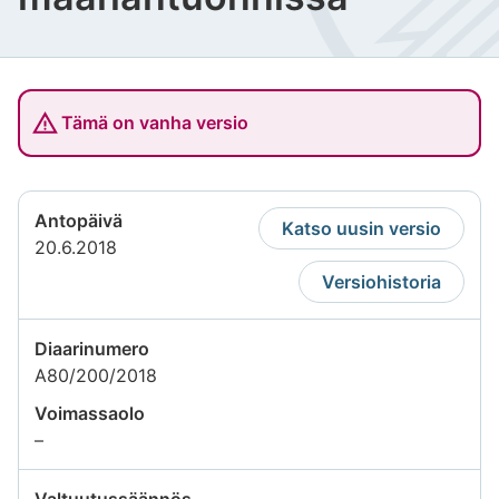
Tämä on vanha versio
Antopäivä
Katso uusin versio
20.6.2018
Versiohistoria
Diaarinumero
A80/200/2018
Voimassaolo
Tietoa
–
ei
saatavilla
Valtuutussäännös