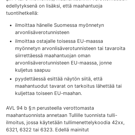
edellytyksenä on lisäksi, että maahantuoja
tuontihetkellä:
ilmoittaa hänelle Suomessa myönnetyn
arvonlisäverotunnisteen
ilmoittaa ostajalle toisessa EU-maassa
myönnetyn arvonlisäverotunnisteen tai tavaroita
siirrettäessä maahantuojan oman
arvonlisäverotunnisteen EU-maassa, jonne
kuljetus saapuu
pyydettäessä esittää näytön siitä, että
maahantuodut tavarat on tarkoitus lähettää tai
kuljettaa toiseen EU-maahan.
AVL 94 b §:n perusteella verottomasta
maahantuonnista annetaan Tullille tuonnista tulli-
ilmoitus, jossa käytetään tullimenettelykoodia 42xx,
6321, 6322 tai 6323. Edellä mainitut