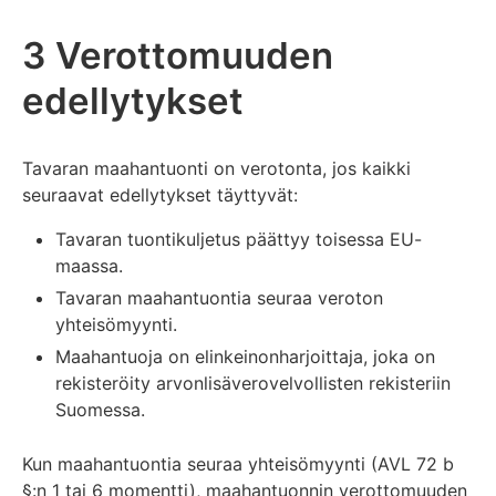
3 Verottomuuden
edellytykset
Tavaran maahantuonti on verotonta, jos kaikki
seuraavat edellytykset täyttyvät:
Tavaran tuontikuljetus päättyy toisessa EU-
maassa.
Tavaran maahantuontia seuraa veroton
yhteisömyynti.
Maahantuoja on elinkeinonharjoittaja, joka on
rekisteröity arvonlisäverovelvollisten rekisteriin
Suomessa.
Kun maahantuontia seuraa yhteisömyynti (AVL 72 b
§:n 1 tai 6 momentti), maahantuonnin verottomuuden