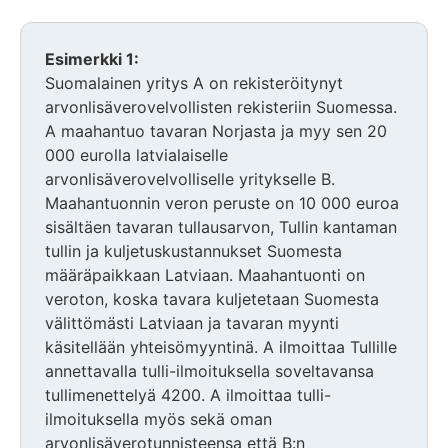
Esimerkki 1:
Suomalainen yritys A on rekisteröitynyt
arvonlisäverovelvollisten rekisteriin Suomessa.
A maahantuo tavaran Norjasta ja myy sen 20
000 eurolla latvialaiselle
arvonlisäverovelvolliselle yritykselle B.
Maahantuonnin veron peruste on 10 000 euroa
sisältäen tavaran tullausarvon, Tullin kantaman
tullin ja kuljetuskustannukset Suomesta
määräpaikkaan Latviaan. Maahantuonti on
veroton, koska tavara kuljetetaan Suomesta
välittömästi Latviaan ja tavaran myynti
käsitellään yhteisömyyntinä. A ilmoittaa Tullille
annettavalla tulli-ilmoituksella soveltavansa
tullimenettelyä 4200. A ilmoittaa tulli-
ilmoituksella myös sekä oman
arvonlisäverotunnisteensa että B:n