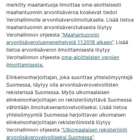
merkitty maahantuoja ilmoittaa oma-aloitteisesti
maahantuonnin arvonlisäveroa koskevat tiedot
Verohallinnolle arvonlisäveroilmoituksella. Lisää tietoa
maahantuonnin arvonlisäverotuksesta löytyy
Verohallinnon ohjeesta
”Maahantuonnin
arvonlisäverotusmenettelystä 1.1.2018 alkaen”
. Lisää
tietoa arvonlisäveron ilmoittamisesta löytyy
Verohallinnon ohjeesta
oma-aloitteisten verojen
ilmoittamisesta.
Elinkeinonharjoittajan, joka suorittaa yhteisömyyntejä
Suomessa, täytyy olla arvonlisäverovelvollisten
rekisterissä Suomessa. Myös ulkomaalaisen
elinkeinonharjoittajan on rekisteröidyttävä Suomessa
vähintään ilmoituksenantovelvolliseksi. Lisää tietoa
yhteisömyyntiä Suomessa harjoittavan ulkomaisen
elinkeinonharjoittajan rekisteröinnistä löytyy
Verohallinnon ohjeesta
”Ulkomaalaisen rekisteröinti
arvonlisäverovelvolliseksi Suomessa”
.