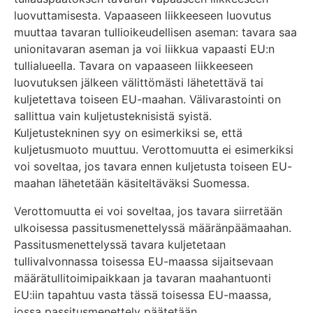
luovuttamisesta. Vapaaseen liikkeeseen luovutus
muuttaa tavaran tullioikeudellisen aseman: tavara saa
unionitavaran aseman ja voi liikkua vapaasti EU:n
tullialueella. Tavara on vapaaseen liikkeeseen
luovutuksen jälkeen välittömästi lähetettävä tai
kuljetettava toiseen EU-maahan. Välivarastointi on
sallittua vain kuljetusteknisistä syistä.
Kuljetustekninen syy on esimerkiksi se, että
kuljetusmuoto muuttuu. Verottomuutta ei esimerkiksi
voi soveltaa, jos tavara ennen kuljetusta toiseen EU-
maahan lähetetään käsiteltäväksi Suomessa.
Verottomuutta ei voi soveltaa, jos tavara siirretään
ulkoisessa passitusmenettelyssä määränpäämaahan.
Passitusmenettelyssä tavara kuljetetaan
tullivalvonnassa toisessa EU-maassa sijaitsevaan
määrätullitoimipaikkaan ja tavaran maahantuonti
EU:iin tapahtuu vasta tässä toisessa EU-maassa,
jossa passitusmenettely päätetään.