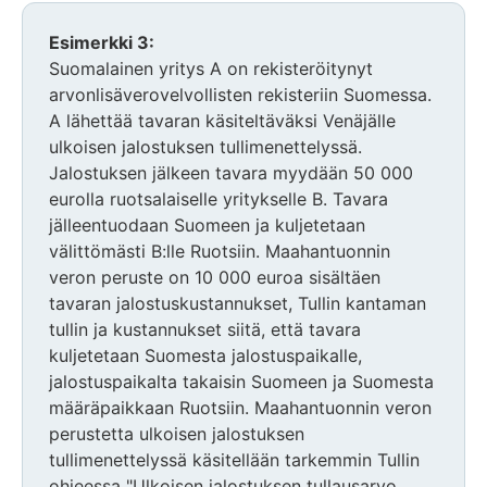
Esimerkki 3:
Suomalainen yritys A on rekisteröitynyt
arvonlisäverovelvollisten rekisteriin Suomessa.
A lähettää tavaran käsiteltäväksi Venäjälle
ulkoisen jalostuksen tullimenettelyssä.
Jalostuksen jälkeen tavara myydään 50 000
eurolla ruotsalaiselle yritykselle B. Tavara
jälleentuodaan Suomeen ja kuljetetaan
välittömästi B:lle Ruotsiin. Maahantuonnin
veron peruste on 10 000 euroa sisältäen
tavaran jalostuskustannukset, Tullin kantaman
tullin ja kustannukset siitä, että tavara
kuljetetaan Suomesta jalostuspaikalle,
jalostuspaikalta takaisin Suomeen ja Suomesta
määräpaikkaan Ruotsiin. Maahantuonnin veron
perustetta ulkoisen jalostuksen
tullimenettelyssä käsitellään tarkemmin Tullin
ohjeessa "Ulkoisen jalostuksen tullausarvo,