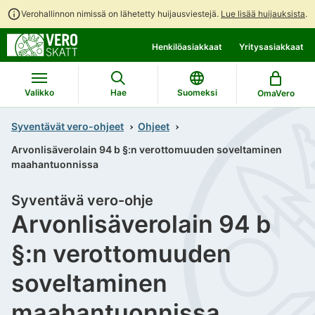
Verohallinnon nimissä on lähetetty huijausviestejä.
Lue lisää huijauksista
.
Siirry
Siirry
Henkilöasiakkaat
Yritysasiakkaat
suoraan
koko
sisältöön
sivuston
hakuun
Valikko
Hae
Suomeksi
OmaVero
Syventävät vero-ohjeet
Ohjeet
Arvonlisäverolain 94 b §:n verottomuuden soveltaminen
maahantuonnissa
Syventävä vero-ohje
Arvonlisäverolain 94 b
§:n verottomuuden
soveltaminen
maahantuonnissa