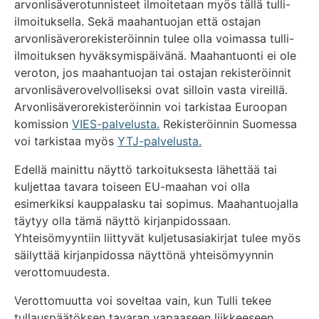
arvonlisäverotunnisteet ilmoitetaan myös tällä tulli-
ilmoituksella. Sekä maahantuojan että ostajan
arvonlisäverorekisteröinnin tulee olla voimassa tulli-
ilmoituksen hyväksymispäivänä. Maahantuonti ei ole
veroton, jos maahantuojan tai ostajan rekisteröinnit
arvonlisäverovelvolliseksi ovat silloin vasta vireillä.
Arvonlisäverorekisteröinnin voi tarkistaa Euroopan
komission
VIES-palvelusta.
Rekisteröinnin Suomessa
voi tarkistaa myös
YTJ-palvelusta.
Edellä mainittu näyttö tarkoituksesta lähettää tai
kuljettaa tavara toiseen EU-maahan voi olla
esimerkiksi kauppalasku tai sopimus. Maahantuojalla
täytyy olla tämä näyttö kirjanpidossaan.
Yhteisömyyntiin liittyvät kuljetusasiakirjat tulee myös
säilyttää kirjanpidossa näyttönä yhteisömyynnin
verottomuudesta.
Verottomuutta voi soveltaa vain, kun Tulli tekee
tullauspäätöksen tavaran vapaaseen liikkeeseen