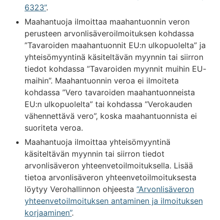
6323”
.
Maahantuoja ilmoittaa maahantuonnin veron
perusteen arvonlisäveroilmoituksen kohdassa
”Tavaroiden maahantuonnit EU:n ulkopuolelta” ja
yhteisömyyntinä käsiteltävän myynnin tai siirron
tiedot kohdassa ”Tavaroiden myynnit muihin EU-
maihin”. Maahantuonnin veroa ei ilmoiteta
kohdassa ”Vero tavaroiden maahantuonneista
EU:n ulkopuolelta” tai kohdassa ”Verokauden
vähennettävä vero”, koska maahantuonnista ei
suoriteta veroa.
Maahantuoja ilmoittaa yhteisömyyntinä
käsiteltävän myynnin tai siirron tiedot
arvonlisäveron yhteenvetoilmoituksella. Lisää
tietoa arvonlisäveron yhteenvetoilmoituksesta
löytyy Verohallinnon ohjeesta
”Arvonlisäveron
yhteenvetoilmoituksen antaminen ja ilmoituksen
korjaaminen”
.