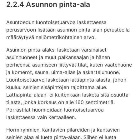
2.2.4 Asunnon pinta-ala
Asuntoedun luontoisetuarvoa laskettaessa
perusarvoon lisätään asunnon pinta-alan perusteella
määräytyvä neliömetrikohtainen arvo.
Asunnon pinta-alaksi lasketaan varsinaiset
asuinhuoneet ja muut palkansaajan ja hänen
perheensä asumiseen liittyvät tilat, kuten vaatehuone
ja komerot, sauna, uima-allas ja askarteluhuone.
Luontoisetuarvo lasketaan lattiapinta-alasta, johon
kuuluu seinien sisäpintojen rajoittama alue.
Lattiapinta-alaan ei kuitenkaan lasketa sitä osuutta
tilasta, jonka korkeus on alle 160 senttimetriä.
Porrastilat huomioidaan luontoisetuarvoa
laskettaessa vain kertaalleen.
Hormiryhmien, kantavien pilareiden ja kantavien
seinien alaa ei lueta pinta-alaan. Siihen ei lueta