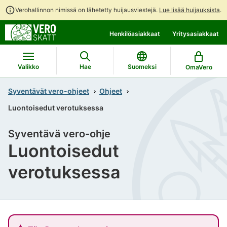
Verohallinnon nimissä on lähetetty huijausviestejä.
Lue lisää huijauksista
.
Siirry
Siirry
Henkilöasiakkaat
Yritysasiakkaat
suoraan
koko
sisältöön
sivuston
hakuun
Valikko
Hae
Suomeksi
OmaVero
Syventävät vero-ohjeet
Ohjeet
Luontoisedut verotuksessa
Syventävä vero-ohje
Luontoisedut
verotuksessa