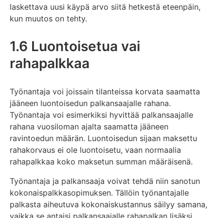
laskettava uusi käypä arvo siitä hetkestä eteenpäin,
kun muutos on tehty.
1.6 Luontoisetua vai
rahapalkkaa
Työnantaja voi joissain tilanteissa korvata saamatta
jääneen luontoisedun palkansaajalle rahana.
Työnantaja voi esimerkiksi hyvittää palkansaajalle
rahana vuosiloman ajalta saamatta jääneen
ravintoedun määrän. Luontoisedun sijaan maksettu
rahakorvaus ei ole luontoisetu, vaan normaalia
rahapalkkaa koko maksetun summan määräisenä.
Työnantaja ja palkansaaja voivat tehdä niin sanotun
kokonaispalkkasopimuksen. Tällöin työnantajalle
palkasta aiheutuva kokonaiskustannus säilyy samana,
vaikka se antaisi palkansaajalle rahapalkan lisäksi