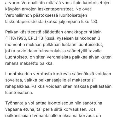
arvoon. Verohallinto määrää vuosittain luontoisetujen
käypien arvojen laskentaperusteet. Ne ovat
Verohallinnon päätöksessä luontoisetujen
laskentaperusteista (katso jäljempänä luku 1.3).
Palkan käsitteestä säädetään ennakkoperintälain
(1118/1996, EPL) 13 §:ssä. Kyseisen lainkohdan 3
momentin mukaan palkkaan luetaan luontoisedut,
jotka arvioidaan tuloverolaissa säädetyllä tavalla.
Luontoisetu on siten veronalaista palkkaa aivan kuten
rahana maksettu palkka.
Luontoisedun verotusta koskevia säännöksiä voidaan
soveltaa, vaikka palkansaajalle ei maksettaisi
rahapalkkaa. Palkka voidaan siten maksaa pelkästään
luontoisetuna.
Työnantaja voi antaa luontoisedun niin sanottuna
vapaana etuna, tai periä siitä korvauksen. Jos
palkansaajan työnantajalle maksama korvaus on