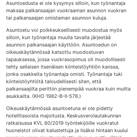
Asuntoedusta ei ole kysymys silloin, kun työnantaja
maksaa palkansaajan vuokraaman asunnon vuokran
tai palkansaajan omistaman asunnon kuluja.
Asuntoetu voi poikkeuksellisesti muodostua myös
silloin, kun työnantaja muulla tavalla järjestää
asunnon palkansaajan käyttöön. Asuntoedun on
oikeuskäytännössä katsottu muodostuvan
tapauksessa, jossa vuokrasopimus oli muodollisesti
tehty sellaisen itsenäisen kiinteistöyhtiön kanssa,
jonka osakkeita työnantaja omisti. Työnantaja tuki
kiinteistöyhtiötä taloudellisesti siten, että
palkansaajilta perittiin pienempää vuokraa kuin muilta
asukkailta. (KHO 1982-B-II-578.)
Oikeuskäytännössä asuntoetuna ei ole pidetty
hotellitasoista majoitusta. Keskusverolautakunnan
ratkaisussa KVL 60/2019 työntekijöille vuokratut
huoneistot olivat kalustettuja ja lisäksi hintaan kuului