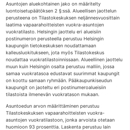
Asuntojen aluekohtainen jako on määritelty
luontoisetupäätöksen 2 §:ssä. Alueellisen jaottelun
perusteena on Tilastokeskuksen neljännesvuosittain
laatima vapaarahoitteisten vuokra-asuntojen
vuokratilasto. Helsingin jaottelu eri alueisiin
postinumeron perusteella perustuu Helsingin
kaupungin tietokeskuksen noudattamaan
kalleusluokitukseen, jota myös Tilastokeskus
noudattaa vuokratilastoinnissaan. Alueellinen jaottelu
muun kuin Helsingin osalta perustuu malliin, jossa
samaa vuokratasoa edustavat suurimmat kaupungit
on koottu samaan ryhmään. Pääkaupunkiseudun
kaupungit on jaoteltu eri postinumeroalueisiin
tilastoista ilmenevän vuokratason mukaan.
Asuntoedun arvon määrittäminen perustuu
Tilastokeskuksen vapaarahoitteisten vuokra-
asuntojen vuokratilastoon, jonka arvoista otetaan
huomioon 93 prosenttia. Laskenta perustuu lain