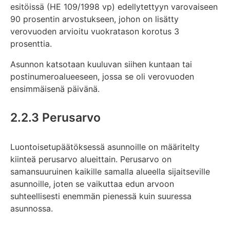
esitöissä (HE 109/1998 vp) edellytettyyn varovaiseen
90 prosentin arvostukseen, johon on lisätty
verovuoden arvioitu vuokratason korotus 3
prosenttia.
Asunnon katsotaan kuuluvan siihen kuntaan tai
postinumeroalueeseen, jossa se oli verovuoden
ensimmäisenä päivänä.
2.2.3 Perusarvo
Luontoisetupäätöksessä asunnoille on määritelty
kiinteä perusarvo alueittain. Perusarvo on
samansuuruinen kaikille samalla alueella sijaitseville
asunnoille, joten se vaikuttaa edun arvoon
suhteellisesti enemmän pienessä kuin suuressa
asunnossa.