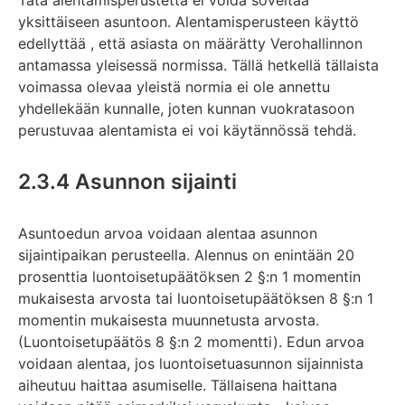
Tätä alentamisperustetta ei voida soveltaa
yksittäiseen asuntoon. Alentamisperusteen käyttö
edellyttää , että asiasta on määrätty Verohallinnon
antamassa yleisessä normissa. Tällä hetkellä tällaista
voimassa olevaa yleistä normia ei ole annettu
yhdellekään kunnalle, joten kunnan vuokratasoon
perustuvaa alentamista ei voi käytännössä tehdä.
2.3.4 Asunnon sijainti
Asuntoedun arvoa voidaan alentaa asunnon
sijaintipaikan perusteella. Alennus on enintään 20
prosenttia luontoisetupäätöksen 2 §:n 1 momentin
mukaisesta arvosta tai luontoisetupäätöksen 8 §:n 1
momentin mukaisesta muunnetusta arvosta.
(Luontoisetupäätös 8 §:n 2 momentti). Edun arvoa
voidaan alentaa, jos luontoisetuasunnon sijainnista
aiheutuu haittaa asumiselle. Tällaisena haittana