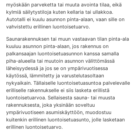
myöskään parveketta tai muuta avointa tilaa, eikä
kylmiä säilytystiloja kuten kellaria tai ullakkoa.
Autotalli ei kuulu asunnon pinta-alaan, vaan sille on
vahvistettu erillinen luontoisetuarvo.
Saunarakennuksen tai muun vastaavan tilan pinta-ala
kuuluu asunnon pinta-alaan, jos rakennus on
palkansaajan luontoisetuasunnon kanssa samalla
piha-alueella tai muutoin asunnon välittömässä
läheisyydessä ja jos se on ympärivuotisessa
käytössä, lämmitetty ja varustelutasoltaan
nykyaikain. Tällaiselle luontoisetuasuntoa palvelevalle
erilliselle rakennukselle ei siis lasketa erillistä
luontoisetuarvoa. Sellaisesta sauna- tai muusta
rakennuksesta, joka yksinään soveltuu
ympärivuotiseen asumiskäyttöön, muodostuu
kuitenkin erillinen luontoisetuasunto, jolle lasketaan
erillinen luontoisetuarvo.