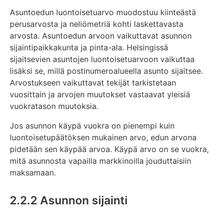
Asuntoedun luontoisetuarvo muodostuu kiinteästä
perusarvosta ja neliömetriä kohti laskettavasta
arvosta. Asuntoedun arvoon vaikuttavat asunnon
sijaintipaikkakunta ja pinta-ala. Helsingissä
sijaitsevien asuntojen luontoisetuarvoon vaikuttaa
lisäksi se, millä postinumeroalueella asunto sijaitsee.
Arvostukseen vaikuttavat tekijät tarkistetaan
vuosittain ja arvojen muutokset vastaavat yleisiä
vuokratason muutoksia.
Jos asunnon käypä vuokra on pienempi kuin
luontoisetupäätöksen mukainen arvo, edun arvona
pidetään sen käypää arvoa. Käypä arvo on se vuokra,
mitä asunnosta vapailla markkinoilla jouduttaisiin
maksamaan.
2.2.2 Asunnon sijainti