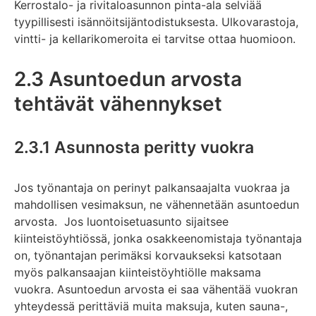
Kerrostalo- ja rivitaloasunnon pinta-ala selviää
tyypillisesti isännöitsijäntodistuksesta. Ulkovarastoja,
vintti- ja kellarikomeroita ei tarvitse ottaa huomioon.
2.3 Asuntoedun arvosta
tehtävät vähennykset
2.3.1 Asunnosta peritty vuokra
Jos työnantaja on perinyt palkansaajalta vuokraa ja
mahdollisen vesimaksun, ne vähennetään asuntoedun
arvosta. Jos luontoisetuasunto sijaitsee
kiinteistöyhtiössä, jonka osakkeenomistaja työnantaja
on, työnantajan perimäksi korvaukseksi katsotaan
myös palkansaajan kiinteistöyhtiölle maksama
vuokra. Asuntoedun arvosta ei saa vähentää vuokran
yhteydessä perittäviä muita maksuja, kuten sauna-,