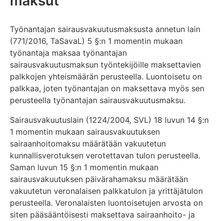
maksut
Työnantajan sairausvakuutusmaksusta annetun lain
(771/2016, TaSavaL) 5 §:n 1 momentin mukaan
työnantaja maksaa työnantajan
sairausvakuutusmaksun työntekijöille maksettavien
palkkojen yhteismäärän perusteella. Luontoisetu on
palkkaa, joten työnantajan on maksettava myös sen
perusteella työnantajan sairausvakuutusmaksu.
Sairausvakuutuslain (1224/2004, SVL) 18 luvun 14 §:n
1 momentin mukaan sairausvakuutuksen
sairaanhoitomaksu määrätään vakuutetun
kunnallisverotuksen verotettavan tulon perusteella.
Saman luvun 15 §:n 1 momentin mukaan
sairausvakuutuksen päivärahamaksu määrätään
vakuutetun veronalaisen palkkatulon ja yrittäjätulon
perusteella. Veronalaisten luontoisetujen arvosta on
siten pääsääntöisesti maksettava sairaanhoito- ja