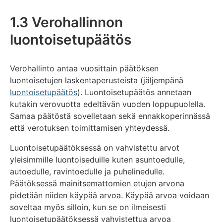
1.3 Verohallinnon
luontoisetupäätös
Verohallinto antaa vuosittain päätöksen
luontoisetujen laskentaperusteista (jäljempänä
luontoisetupäätös
). Luontoisetupäätös annetaan
kutakin verovuotta edeltävän vuoden loppupuolella.
Samaa päätöstä sovelletaan sekä ennakkoperinnässä
että verotuksen toimittamisen yhteydessä.
Luontoisetupäätöksessä on vahvistettu arvot
yleisimmille luontoiseduille kuten asuntoedulle,
autoedulle, ravintoedulle ja puhelinedulle.
Päätöksessä mainitsemattomien etujen arvona
pidetään niiden käypää arvoa. Käypää arvoa voidaan
soveltaa myös silloin, kun se on ilmeisesti
luontoisetupäätöksessä vahvistettua arvoa