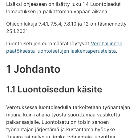
Lisäksi ohjeeseen on lisätty luku 1.4 Luontoisedut
lomautuksen ja palkattoman vapaan aikana.
Ohjeen lukuja 7.4.1, 7.5.4, 7.8.10 ja 12 on täsmennetty
25.1.2021.
Luontoisetujen euromäärät löytyvät
Verohallinnon
päätöksestä luontoisetujen laskentaperusteista
.
1 Johdanto
1.1 Luontoisedun käsite
Verotuksessa luontoisedulla tarkoitetaan työnantajan
muuna kuin rahana työstä suorittamaa vastiketta
palkansaajalle. Luontoisetu on toisin sanoen
työnantajan järjestämä ja kustantama hyödyke
(tavara tai palvelu), jonka työnantaja luovuttaa