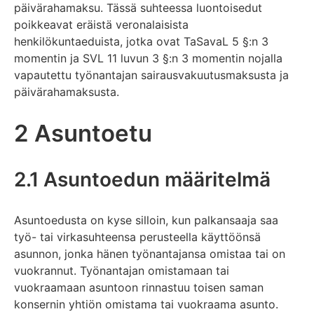
päivärahamaksu. Tässä suhteessa luontoisedut
poikkeavat eräistä veronalaisista
henkilökuntaeduista, jotka ovat TaSavaL 5 §:n 3
momentin ja SVL 11 luvun 3 §:n 3 momentin nojalla
vapautettu työnantajan sairausvakuutusmaksusta ja
päivärahamaksusta.
2 Asuntoetu
2.1 Asuntoedun määritelmä
Asuntoedusta on kyse silloin, kun palkansaaja saa
työ- tai virkasuhteensa perusteella käyttöönsä
asunnon, jonka hänen työnantajansa omistaa tai on
vuokrannut. Työnantajan omistamaan tai
vuokraamaan asuntoon rinnastuu toisen saman
konsernin yhtiön omistama tai vuokraama asunto.