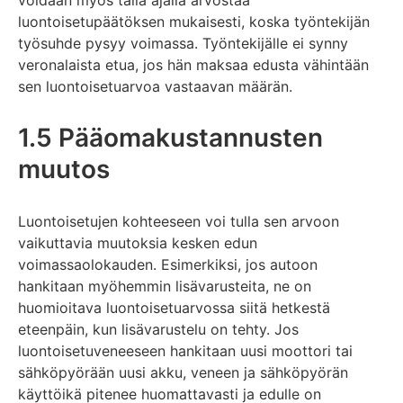
luontoisetupäätöksen mukaisesti, koska työntekijän
työsuhde pysyy voimassa. Työntekijälle ei synny
veronalaista etua, jos hän maksaa edusta vähintään
sen luontoisetuarvoa vastaavan määrän.
1.5 Pääomakustannusten
muutos
Luontoisetujen kohteeseen voi tulla sen arvoon
vaikuttavia muutoksia kesken edun
voimassaolokauden. Esimerkiksi, jos autoon
hankitaan myöhemmin lisävarusteita, ne on
huomioitava luontoisetuarvossa siitä hetkestä
eteenpäin, kun lisävarustelu on tehty. Jos
luontoisetuveneeseen hankitaan uusi moottori tai
sähköpyörään uusi akku, veneen ja sähköpyörän
käyttöikä pitenee huomattavasti ja edulle on