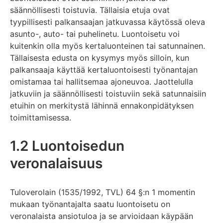
säännöllisesti toistuvia. Tällaisia etuja ovat
tyypillisesti palkansaajan jatkuvassa käytössä oleva
asunto-, auto- tai puhelinetu. Luontoisetu voi
kuitenkin olla myös kertaluonteinen tai satunnainen.
Tällaisesta edusta on kysymys myös silloin, kun
palkansaaja käyttää kertaluontoisesti työnantajan
omistamaa tai hallitsemaa ajoneuvoa. Jaottelulla
jatkuviin ja säännöllisesti toistuviin sekä satunnaisiin
etuihin on merkitystä lähinnä ennakonpidätyksen
toimittamisessa.
1.2 Luontoisedun
veronalaisuus
Tuloverolain (1535/1992, TVL) 64 §:n 1 momentin
mukaan työnantajalta saatu luontoisetu on
veronalaista ansiotuloa ja se arvioidaan käypään