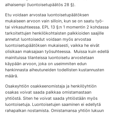
alhaisempi (luontoisetupäätös 28 §).
Etu voidaan arvostaa luontoisetupäätöksen
mukaiseen arvoon vain silloin, kun se on saatu työ-
tai virkasuhteessa. EPL 13 §:n 1 momentin 2 kohdassa
tarkoitettujen henkilökohtaisten palkkioiden saajille
annetut luontoisedut voidaan myös arvostaa
luontoisetupäätöksen mukaisesti, vaikka he eivät
olisikaan maksajaan työsuhteessa. Muissa kuin edellä
mainituissa tilanteissa luontoisetu arvostetaan
käypään arvoon, joka on useimmiten edun
hankinnasta aiheutuneiden todellisten kustannusten
määrä.
Osakeyhtiön osakkeenomistaja ja henkilöyhtiön
osakas voivat saada palkkaa omistamastaan
yhtiöstä. Siten he voivat saada yhtiöstään myös
luontoisetuja. Luontoisetujen saaminen ei edellytä
rahapalkan nostamista. Omistamansa yhtiön lukuun