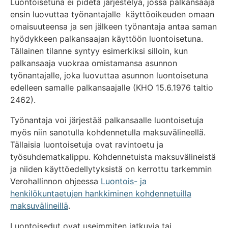
Luontoisetuna ei pidetä järjestelyä, jossa palkansaaja
ensin luovuttaa työnantajalle käyttöoikeuden omaan
omaisuuteensa ja sen jälkeen työnantaja antaa saman
hyödykkeen palkansaajan käyttöön luontoisetuna.
Tällainen tilanne syntyy esimerkiksi silloin, kun
palkansaaja vuokraa omistamansa asunnon
työnantajalle, joka luovuttaa asunnon luontoisetuna
edelleen samalle palkansaajalle (KHO 15.6.1976 taltio
2462).
Työnantaja voi järjestää palkansaalle luontoisetuja
myös niin sanotulla kohdennetulla maksuvälineellä.
Tällaisia luontoisetuja ovat ravintoetu ja
työsuhdematkalippu. Kohdennetuista maksuvälineistä
ja niiden käyttöedellytyksistä on kerrottu tarkemmin
Verohallinnon ohjeessa
Luontois- ja
henkilökuntaetujen hankkiminen kohdennetuilla
maksuvälineillä
.
Luontoisedut ovat useimmiten jatkuvia tai