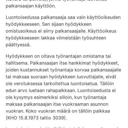
palkansaajan käyttöön.
Luontoisedussa palkansaaja saa vain käyttöoikeuden
hyödykkeeseen. Sen sijaan hyödykkeen
omistusoikeus ei siirry palkansaajalle. Käyttöoikeus
hyödykkeeseen lakkaa viimeistään työsuhteen
päättyessä.
Hyödykkeen on oltava työnantajan omistama tai
hallitsema. Palkansaajan itse hankkimat hyödykkeet,
joiden kustannukset työnantaja korvaa palkansaajalle
tai maksaa suoraan hyödykkeen luovuttajalle, eivät
ole verotuksessa tarkoitettua luontoisetua. Tällöin
edun arvo luetaan rahapalkkaan. Luontoisedusta ei
ole kysymys esimerkiksi silloin, kun työnantaja
maksaa palkansaajan itse vuokraaman asunnon
vuokran. Koko vuokran määrä on tällöin palkkaa
(KHO 15.8.1973 taltio 3039).