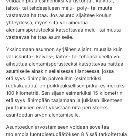
voidaan pitää esimerkiksi varuskunta-, kaivos-,
laitos- tai tehdasalueen melu-, pöly- tai muuta
vastaavaa haittaa. Jos asunto sijaitsee koulun
yhteydessä, myös siitä voi aiheutua
alentamisperusteeksi katsottavaa melu- tai muuta
vastaavaa haittaa asumiselle.
Yksinomaan asunnon syrjäinen sijainti muualla kuin
varuskunta-, kaivos-, laitos- tai tehdasalueella voi
aiheuttaa alentamisperusteeksi katsottavaa haittaa
asumiselle ainakin sellaisessa tilanteessa, jossa
etäisyys lähimpiin palveluihin (esimerkiksi
ruokakauppa) on poikkeuksellisen pitkä, esimerkiksi
100 kilometriä. Sen sijaan esimerkiksi 15 kilometrin
etäisyys lähimpään taajamaan ja julkisen liikenteen
puuttuminen eivät yksistään riitä perusteeksi
asuntoedun arvon alentamiselle.
Asuntoedun arvostamiseen voidaan soveltaa
molempia luontoisetupäätöksen 8 §:ssä tarkoitettuja