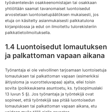
työskentelevän osakkeenomistajan tai osakkaan
yhtiöltään saamat tavanomaiset luontoisedut
arvostetaan luontoisetupäätöksen mukaisesti, jos
etuja on käsitelty asianmukaisesti palkkatulona
kirjanpidossa ja edut on ilmoitettu tulorekisteriin
palkkatietoilmoituksella.
1.4 Luontoisedut lomautuksen
ja palkattoman vapaan aikana
Työnantaja ei ole velvollinen tarjoamaan luontoisetuja
lomautuksen tai palkattoman vapaan (esimerkiksi
äitiysloma ja vuorotteluvapaa) ajalta, ellei toisin
sovita (poikkeuksena asuntoetu, ks. työsopimuslaki
13 luvun 5 §). Jos työnantaja ja työntekijä ovat
sopineet, että työntekijä saa pitää luontoisedun
lomautuksen tai palkattoman vapaan aikana, etu
voidaan myös tällä ajalla arvostaa