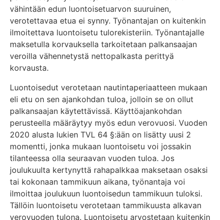
vähintään edun luontoisetuarvon suuruinen,
verotettavaa etua ei synny. Työnantajan on kuitenkin
ilmoitettava luontoisetu tulorekisteriin. Työnantajalle
maksetulla korvauksella tarkoitetaan palkansaajan
veroilla vähennetystä nettopalkasta perittyä
korvausta.
Luontoisedut verotetaan nautintaperiaatteen mukaan
eli etu on sen ajankohdan tuloa, jolloin se on ollut
palkansaajan käytettävissä. Käyttöajankohdan
perusteella määräytyy myös edun verovuosi. Vuoden
2020 alusta lukien TVL 64 §:ään on lisätty uusi 2
momentti, jonka mukaan luontoisetu voi jossakin
tilanteessa olla seuraavan vuoden tuloa. Jos
joulukuulta kertynyttä rahapalkkaa maksetaan osaksi
tai kokonaan tammikuun aikana, työnantaja voi
ilmoittaa joulukuun luontoisedun tammikuun tuloksi.
Tällöin luontoisetu verotetaan tammikuusta alkavan
verovuoden tulona. Luontoisetu arvostetaan kuitenkin