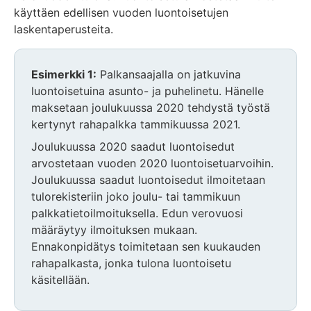
käyttäen edellisen vuoden luontoisetujen
laskentaperusteita.
Esimerkki 1:
Palkansaajalla on jatkuvina
luontoisetuina asunto- ja puhelinetu. Hänelle
maksetaan joulukuussa 2020 tehdystä työstä
kertynyt rahapalkka tammikuussa 2021.
Joulukuussa 2020 saadut luontoisedut
arvostetaan vuoden 2020 luontoisetuarvoihin.
Joulukuussa saadut luontoisedut ilmoitetaan
tulorekisteriin joko joulu- tai tammikuun
palkkatietoilmoituksella. Edun verovuosi
määräytyy ilmoituksen mukaan.
Ennakonpidätys toimitetaan sen kuukauden
rahapalkasta, jonka tulona luontoisetu
käsitellään.