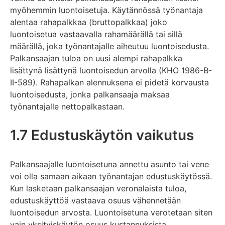
myöhemmin luontoisetuja. Käytännössä työnantaja
alentaa rahapalkkaa (bruttopalkkaa) joko
luontoisetua vastaavalla rahamäärällä tai sillä
määrällä, joka työnantajalle aiheutuu luontoisedusta.
Palkansaajan tuloa on uusi alempi rahapalkka
lisättynä lisättynä luontoisedun arvolla (KHO 1986-B-
II-589). Rahapalkan alennuksena ei pidetä korvausta
luontoisedusta, jonka palkansaaja maksaa
työnantajalle nettopalkastaan.
1.7 Edustuskäytön vaikutus
Palkansaajalle luontoisetuna annettu asunto tai vene
voi olla samaan aikaan työnantajan edustuskäytössä.
Kun lasketaan palkansaajan veronalaista tuloa,
edustuskäyttöä vastaava osuus vähennetään
luontoisedun arvosta. Luontoisetuna verotetaan siten
vain yksityiskäytön osuus kustannuksista.