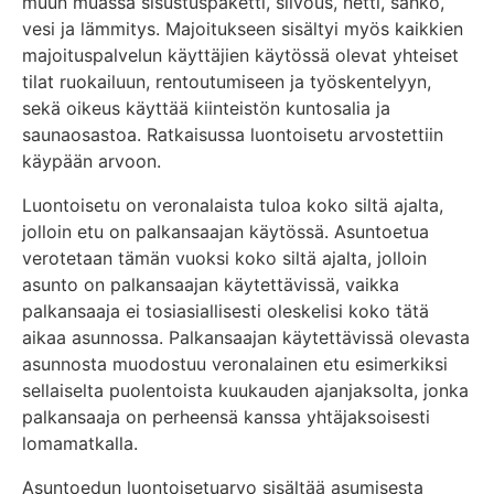
muun muassa sisustuspaketti, siivous, netti, sähkö,
vesi ja lämmitys. Majoitukseen sisältyi myös kaikkien
majoituspalvelun käyttäjien käytössä olevat yhteiset
tilat ruokailuun, rentoutumiseen ja työskentelyyn,
sekä oikeus käyttää kiinteistön kuntosalia ja
saunaosastoa. Ratkaisussa luontoisetu arvostettiin
käypään arvoon.
Luontoisetu on veronalaista tuloa koko siltä ajalta,
jolloin etu on palkansaajan käytössä. Asuntoetua
verotetaan tämän vuoksi koko siltä ajalta, jolloin
asunto on palkansaajan käytettävissä, vaikka
palkansaaja ei tosiasiallisesti oleskelisi koko tätä
aikaa asunnossa. Palkansaajan käytettävissä olevasta
asunnosta muodostuu veronalainen etu esimerkiksi
sellaiselta puolentoista kuukauden ajanjaksolta, jonka
palkansaaja on perheensä kanssa yhtäjaksoisesti
lomamatkalla.
Asuntoedun luontoisetuarvo sisältää asumisesta