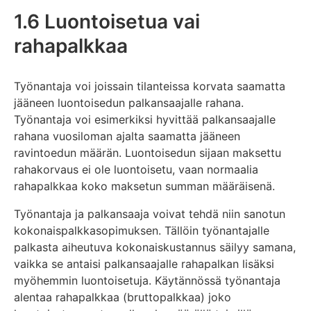
1.6 Luontoisetua vai
rahapalkkaa
Työnantaja voi joissain tilanteissa korvata saamatta
jääneen luontoisedun palkansaajalle rahana.
Työnantaja voi esimerkiksi hyvittää palkansaajalle
rahana vuosiloman ajalta saamatta jääneen
ravintoedun määrän. Luontoisedun sijaan maksettu
rahakorvaus ei ole luontoisetu, vaan normaalia
rahapalkkaa koko maksetun summan määräisenä.
Työnantaja ja palkansaaja voivat tehdä niin sanotun
kokonaispalkkasopimuksen. Tällöin työnantajalle
palkasta aiheutuva kokonaiskustannus säilyy samana,
vaikka se antaisi palkansaajalle rahapalkan lisäksi
myöhemmin luontoisetuja. Käytännössä työnantaja
alentaa rahapalkkaa (bruttopalkkaa) joko