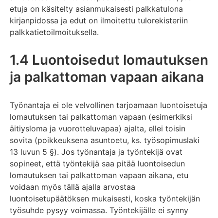
etuja on käsitelty asianmukaisesti palkkatulona
kirjanpidossa ja edut on ilmoitettu tulorekisteriin
palkkatietoilmoituksella.
1.4 Luontoisedut lomautuksen
ja palkattoman vapaan aikana
Työnantaja ei ole velvollinen tarjoamaan luontoisetuja
lomautuksen tai palkattoman vapaan (esimerkiksi
äitiysloma ja vuorotteluvapaa) ajalta, ellei toisin
sovita (poikkeuksena asuntoetu, ks. työsopimuslaki
13 luvun 5 §). Jos työnantaja ja työntekijä ovat
sopineet, että työntekijä saa pitää luontoisedun
lomautuksen tai palkattoman vapaan aikana, etu
voidaan myös tällä ajalla arvostaa
luontoisetupäätöksen mukaisesti, koska työntekijän
työsuhde pysyy voimassa. Työntekijälle ei synny