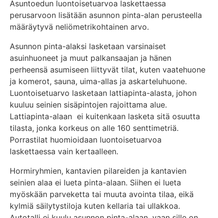
Asuntoedun luontoisetuarvoa laskettaessa
perusarvoon lisätään asunnon pinta-alan perusteella
määräytyvä neliömetrikohtainen arvo.
Asunnon pinta-alaksi lasketaan varsinaiset
asuinhuoneet ja muut palkansaajan ja hänen
perheensä asumiseen liittyvät tilat, kuten vaatehuone
ja komerot, sauna, uima-allas ja askarteluhuone.
Luontoisetuarvo lasketaan lattiapinta-alasta, johon
kuuluu seinien sisäpintojen rajoittama alue.
Lattiapinta-alaan ei kuitenkaan lasketa sitä osuutta
tilasta, jonka korkeus on alle 160 senttimetriä.
Porrastilat huomioidaan luontoisetuarvoa
laskettaessa vain kertaalleen.
Hormiryhmien, kantavien pilareiden ja kantavien
seinien alaa ei lueta pinta-alaan. Siihen ei lueta
myöskään parveketta tai muuta avointa tilaa, eikä
kylmiä säilytystiloja kuten kellaria tai ullakkoa.
Autotalli ei kuulu asunnon pinta-alaan, vaan sille on