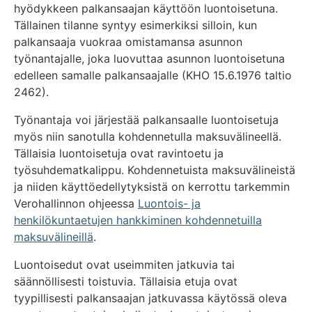
hyödykkeen palkansaajan käyttöön luontoisetuna.
Tällainen tilanne syntyy esimerkiksi silloin, kun
palkansaaja vuokraa omistamansa asunnon
työnantajalle, joka luovuttaa asunnon luontoisetuna
edelleen samalle palkansaajalle (KHO 15.6.1976 taltio
2462).
Työnantaja voi järjestää palkansaalle luontoisetuja
myös niin sanotulla kohdennetulla maksuvälineellä.
Tällaisia luontoisetuja ovat ravintoetu ja
työsuhdematkalippu. Kohdennetuista maksuvälineistä
ja niiden käyttöedellytyksistä on kerrottu tarkemmin
Verohallinnon ohjeessa
Luontois- ja
henkilökuntaetujen hankkiminen kohdennetuilla
maksuvälineillä
.
Luontoisedut ovat useimmiten jatkuvia tai
säännöllisesti toistuvia. Tällaisia etuja ovat
tyypillisesti palkansaajan jatkuvassa käytössä oleva