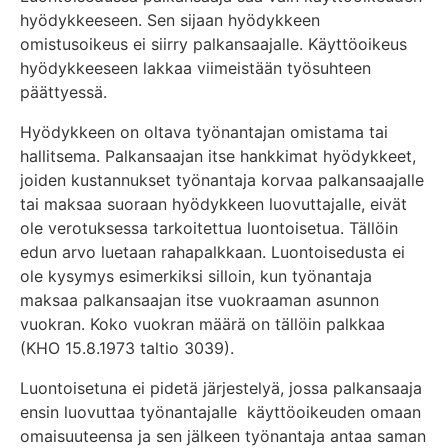
hyödykkeeseen. Sen sijaan hyödykkeen
omistusoikeus ei siirry palkansaajalle. Käyttöoikeus
hyödykkeeseen lakkaa viimeistään työsuhteen
päättyessä.
Hyödykkeen on oltava työnantajan omistama tai
hallitsema. Palkansaajan itse hankkimat hyödykkeet,
joiden kustannukset työnantaja korvaa palkansaajalle
tai maksaa suoraan hyödykkeen luovuttajalle, eivät
ole verotuksessa tarkoitettua luontoisetua. Tällöin
edun arvo luetaan rahapalkkaan. Luontoisedusta ei
ole kysymys esimerkiksi silloin, kun työnantaja
maksaa palkansaajan itse vuokraaman asunnon
vuokran. Koko vuokran määrä on tällöin palkkaa
(KHO 15.8.1973 taltio 3039).
Luontoisetuna ei pidetä järjestelyä, jossa palkansaaja
ensin luovuttaa työnantajalle käyttöoikeuden omaan
omaisuuteensa ja sen jälkeen työnantaja antaa saman