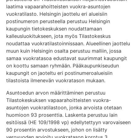
laatima vapaarahoitteisten vuokra-asuntojen
vuokratilasto. Helsingin jaottelu eri alueisiin
postinumeron perusteella perustuu Helsingin
kaupungin tietokeskuksen noudattamaan
kalleusluokitukseen, jota myös Tilastokeskus
noudattaa vuokratilastoinnissaan. Alueellinen jaottelu
muun kuin Helsingin osalta perustuu malliin, jossa
samaa vuokratasoa edustavat suurimmat kaupungit
on koottu samaan ryhmään. Pääkaupunkiseudun
kaupungit on jaoteltu eri postinumeroalueisiin
tilastoista ilmenevän vuokratason mukaan.
Asuntoedun arvon määrittäminen perustuu
Tilastokeskuksen vapaarahoitteisten vuokra-
asuntojen vuokratilastoon, jonka arvoista otetaan
huomioon 93 prosenttia. Laskenta perustuu lain
esitöissä (HE 109/1998 vp) edellytettyyn varovaiseen
90 prosentin arvostukseen, johon on lisätty
verovuoden arvioitu vuokratason korotus 3