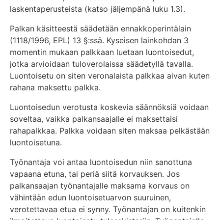
laskentaperusteista (katso jäljempänä luku 1.3).
Palkan käsitteestä säädetään ennakkoperintälain
(1118/1996, EPL) 13 §:ssä. Kyseisen lainkohdan 3
momentin mukaan palkkaan luetaan luontoisedut,
jotka arvioidaan tuloverolaissa säädetyllä tavalla.
Luontoisetu on siten veronalaista palkkaa aivan kuten
rahana maksettu palkka.
Luontoisedun verotusta koskevia säännöksiä voidaan
soveltaa, vaikka palkansaajalle ei maksettaisi
rahapalkkaa. Palkka voidaan siten maksaa pelkästään
luontoisetuna.
Työnantaja voi antaa luontoisedun niin sanottuna
vapaana etuna, tai periä siitä korvauksen. Jos
palkansaajan työnantajalle maksama korvaus on
vähintään edun luontoisetuarvon suuruinen,
verotettavaa etua ei synny. Työnantajan on kuitenkin