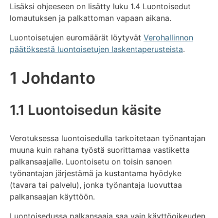
Lisäksi ohjeeseen on lisätty luku 1.4 Luontoisedut
lomautuksen ja palkattoman vapaan aikana.
Luontoisetujen euromäärät löytyvät
Verohallinnon
päätöksestä luontoisetujen laskentaperusteista
.
1 Johdanto
1.1 Luontoisedun käsite
Verotuksessa luontoisedulla tarkoitetaan työnantajan
muuna kuin rahana työstä suorittamaa vastiketta
palkansaajalle. Luontoisetu on toisin sanoen
työnantajan järjestämä ja kustantama hyödyke
(tavara tai palvelu), jonka työnantaja luovuttaa
palkansaajan käyttöön.
Luontoisedussa palkansaaja saa vain käyttöoikeuden