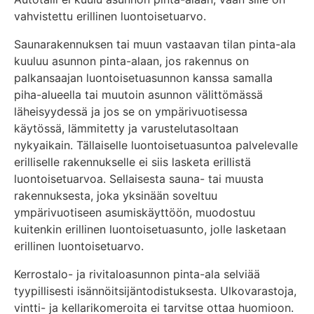
vahvistettu erillinen luontoisetuarvo.
Saunarakennuksen tai muun vastaavan tilan pinta-ala
kuuluu asunnon pinta-alaan, jos rakennus on
palkansaajan luontoisetuasunnon kanssa samalla
piha-alueella tai muutoin asunnon välittömässä
läheisyydessä ja jos se on ympärivuotisessa
käytössä, lämmitetty ja varustelutasoltaan
nykyaikain. Tällaiselle luontoisetuasuntoa palvelevalle
erilliselle rakennukselle ei siis lasketa erillistä
luontoisetuarvoa. Sellaisesta sauna- tai muusta
rakennuksesta, joka yksinään soveltuu
ympärivuotiseen asumiskäyttöön, muodostuu
kuitenkin erillinen luontoisetuasunto, jolle lasketaan
erillinen luontoisetuarvo.
Kerrostalo- ja rivitaloasunnon pinta-ala selviää
tyypillisesti isännöitsijäntodistuksesta. Ulkovarastoja,
vintti- ja kellarikomeroita ei tarvitse ottaa huomioon.