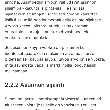
arvosta. Asuntoedun arvoon vaikuttavat asunnon
sijaintipaikkakunta ja pinta-ala. Helsingissä
sijaitsevien asuntojen luontoisetuarvoon vaikuttaa
lisäksi se, millä postinumeroalueella asunto sijaitsee.
Arvostukseen vaikuttavat tekijät tarkistetaan
vuosittain ja arvojen muutokset vastaavat yleisiä
vuokratason muutoksia.
Jos asunnon käypä vuokra on pienempi kuin
luontoisetupäätöksen mukainen arvo, edun arvona
pidetään sen käypää arvoa. Käypä arvo on se vuokra,
mitä asunnosta vapailla markkinoilla jouduttaisiin
maksamaan.
2.2.2 Asunnon sijainti
Suomi on jaettu luontoisetupäätöksessä kuuteen eri
alueeseen, joista jokaiselle on vahvistettu erilliset