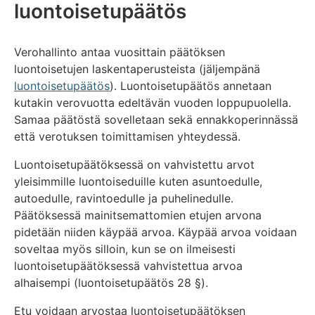
luontoisetupäätös
Verohallinto antaa vuosittain päätöksen
luontoisetujen laskentaperusteista (jäljempänä
luontoisetupäätös
). Luontoisetupäätös annetaan
kutakin verovuotta edeltävän vuoden loppupuolella.
Samaa päätöstä sovelletaan sekä ennakkoperinnässä
että verotuksen toimittamisen yhteydessä.
Luontoisetupäätöksessä on vahvistettu arvot
yleisimmille luontoiseduille kuten asuntoedulle,
autoedulle, ravintoedulle ja puhelinedulle.
Päätöksessä mainitsemattomien etujen arvona
pidetään niiden käypää arvoa. Käypää arvoa voidaan
soveltaa myös silloin, kun se on ilmeisesti
luontoisetupäätöksessä vahvistettua arvoa
alhaisempi (luontoisetupäätös 28 §).
Etu voidaan arvostaa luontoisetupäätöksen