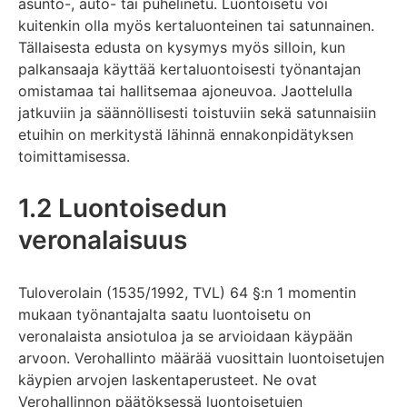
asunto-, auto- tai puhelinetu. Luontoisetu voi
kuitenkin olla myös kertaluonteinen tai satunnainen.
Tällaisesta edusta on kysymys myös silloin, kun
palkansaaja käyttää kertaluontoisesti työnantajan
omistamaa tai hallitsemaa ajoneuvoa. Jaottelulla
jatkuviin ja säännöllisesti toistuviin sekä satunnaisiin
etuihin on merkitystä lähinnä ennakonpidätyksen
toimittamisessa.
1.2 Luontoisedun
veronalaisuus
Tuloverolain (1535/1992, TVL) 64 §:n 1 momentin
mukaan työnantajalta saatu luontoisetu on
veronalaista ansiotuloa ja se arvioidaan käypään
arvoon. Verohallinto määrää vuosittain luontoisetujen
käypien arvojen laskentaperusteet. Ne ovat
Verohallinnon päätöksessä luontoisetujen