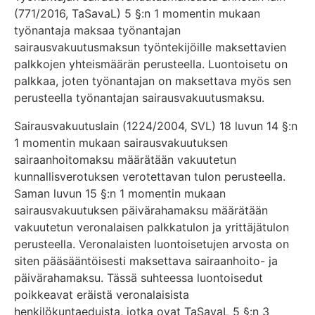
(771/2016, TaSavaL) 5 §:n 1 momentin mukaan
työnantaja maksaa työnantajan
sairausvakuutusmaksun työntekijöille maksettavien
palkkojen yhteismäärän perusteella. Luontoisetu on
palkkaa, joten työnantajan on maksettava myös sen
perusteella työnantajan sairausvakuutusmaksu.
Sairausvakuutuslain (1224/2004, SVL) 18 luvun 14 §:n
1 momentin mukaan sairausvakuutuksen
sairaanhoitomaksu määrätään vakuutetun
kunnallisverotuksen verotettavan tulon perusteella.
Saman luvun 15 §:n 1 momentin mukaan
sairausvakuutuksen päivärahamaksu määrätään
vakuutetun veronalaisen palkkatulon ja yrittäjätulon
perusteella. Veronalaisten luontoisetujen arvosta on
siten pääsääntöisesti maksettava sairaanhoito- ja
päivärahamaksu. Tässä suhteessa luontoisedut
poikkeavat eräistä veronalaisista
henkilökuntaeduista, jotka ovat TaSavaL 5 §:n 3