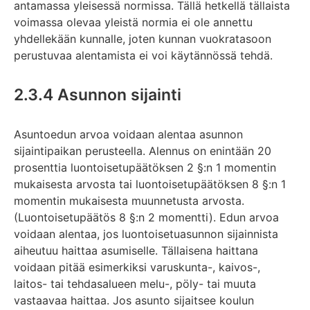
antamassa yleisessä normissa. Tällä hetkellä tällaista
voimassa olevaa yleistä normia ei ole annettu
yhdellekään kunnalle, joten kunnan vuokratasoon
perustuvaa alentamista ei voi käytännössä tehdä.
2.3.4 Asunnon sijainti
Asuntoedun arvoa voidaan alentaa asunnon
sijaintipaikan perusteella. Alennus on enintään 20
prosenttia luontoisetupäätöksen 2 §:n 1 momentin
mukaisesta arvosta tai luontoisetupäätöksen 8 §:n 1
momentin mukaisesta muunnetusta arvosta.
(Luontoisetupäätös 8 §:n 2 momentti). Edun arvoa
voidaan alentaa, jos luontoisetuasunnon sijainnista
aiheutuu haittaa asumiselle. Tällaisena haittana
voidaan pitää esimerkiksi varuskunta-, kaivos-,
laitos- tai tehdasalueen melu-, pöly- tai muuta
vastaavaa haittaa. Jos asunto sijaitsee koulun