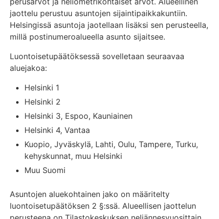
perusarvot ja neliömetrikohtaiset arvot. Alueellinen
jaottelu perustuu asuntojen sijaintipaikkakuntiin.
Helsingissä asuntoja jaotellaan lisäksi sen perusteella,
millä postinumeroalueella asunto sijaitsee.
Luontoisetupäätöksessä sovelletaan seuraavaa
aluejakoa:
Helsinki 1
Helsinki 2
Helsinki 3, Espoo, Kauniainen
Helsinki 4, Vantaa
Kuopio, Jyväskylä, Lahti, Oulu, Tampere, Turku,
kehyskunnat, muu Helsinki
Muu Suomi
Asuntojen aluekohtainen jako on määritelty
luontoisetupäätöksen 2 §:ssä. Alueellisen jaottelun
perusteena on Tilastokeskuksen neljännesvuosittain