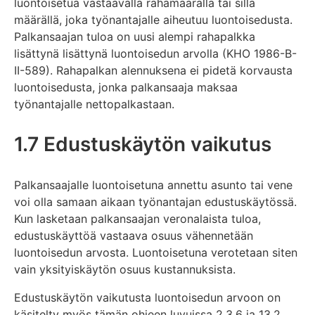
luontoisetua vastaavalla rahamäärällä tai sillä
määrällä, joka työnantajalle aiheutuu luontoisedusta.
Palkansaajan tuloa on uusi alempi rahapalkka
lisättynä lisättynä luontoisedun arvolla (KHO 1986-B-
II-589). Rahapalkan alennuksena ei pidetä korvausta
luontoisedusta, jonka palkansaaja maksaa
työnantajalle nettopalkastaan.
1.7 Edustuskäytön vaikutus
Palkansaajalle luontoisetuna annettu asunto tai vene
voi olla samaan aikaan työnantajan edustuskäytössä.
Kun lasketaan palkansaajan veronalaista tuloa,
edustuskäyttöä vastaava osuus vähennetään
luontoisedun arvosta. Luontoisetuna verotetaan siten
vain yksityiskäytön osuus kustannuksista.
Edustuskäytön vaikutusta luontoisedun arvoon on
käsitelty myös tämän ohjeen luvuissa 2.3.6 ja 13.2.