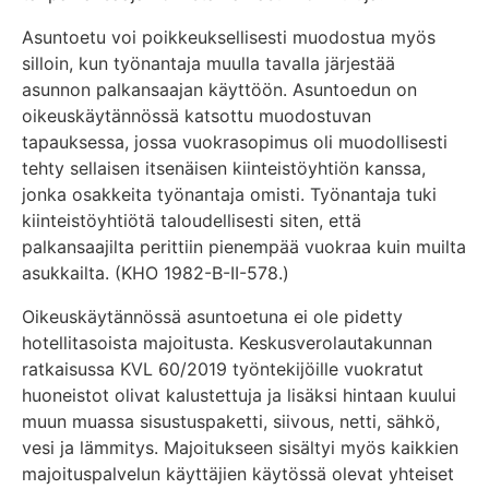
Asuntoetu voi poikkeuksellisesti muodostua myös
silloin, kun työnantaja muulla tavalla järjestää
asunnon palkansaajan käyttöön. Asuntoedun on
oikeuskäytännössä katsottu muodostuvan
tapauksessa, jossa vuokrasopimus oli muodollisesti
tehty sellaisen itsenäisen kiinteistöyhtiön kanssa,
jonka osakkeita työnantaja omisti. Työnantaja tuki
kiinteistöyhtiötä taloudellisesti siten, että
palkansaajilta perittiin pienempää vuokraa kuin muilta
asukkailta. (KHO 1982-B-II-578.)
Oikeuskäytännössä asuntoetuna ei ole pidetty
hotellitasoista majoitusta. Keskusverolautakunnan
ratkaisussa KVL 60/2019 työntekijöille vuokratut
huoneistot olivat kalustettuja ja lisäksi hintaan kuului
muun muassa sisustuspaketti, siivous, netti, sähkö,
vesi ja lämmitys. Majoitukseen sisältyi myös kaikkien
majoituspalvelun käyttäjien käytössä olevat yhteiset