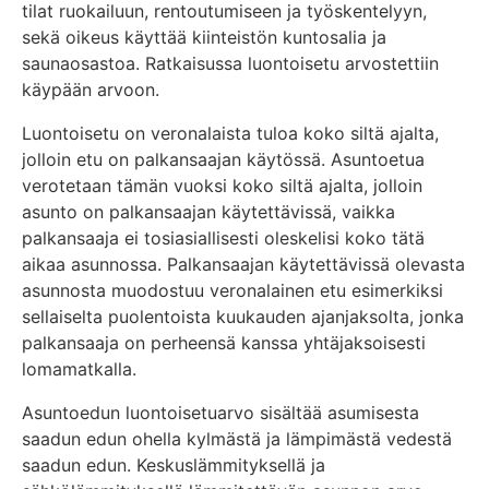
tilat ruokailuun, rentoutumiseen ja työskentelyyn,
sekä oikeus käyttää kiinteistön kuntosalia ja
saunaosastoa. Ratkaisussa luontoisetu arvostettiin
käypään arvoon.
Luontoisetu on veronalaista tuloa koko siltä ajalta,
jolloin etu on palkansaajan käytössä. Asuntoetua
verotetaan tämän vuoksi koko siltä ajalta, jolloin
asunto on palkansaajan käytettävissä, vaikka
palkansaaja ei tosiasiallisesti oleskelisi koko tätä
aikaa asunnossa. Palkansaajan käytettävissä olevasta
asunnosta muodostuu veronalainen etu esimerkiksi
sellaiselta puolentoista kuukauden ajanjaksolta, jonka
palkansaaja on perheensä kanssa yhtäjaksoisesti
lomamatkalla.
Asuntoedun luontoisetuarvo sisältää asumisesta
saadun edun ohella kylmästä ja lämpimästä vedestä
saadun edun. Keskuslämmityksellä ja