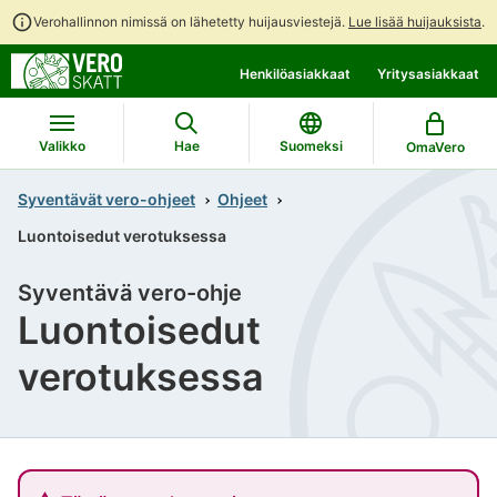
Verohallinnon nimissä on lähetetty huijausviestejä.
Lue lisää huijauksista
.
Siirry
Siirry
Henkilöasiakkaat
Yritysasiakkaat
suoraan
koko
sisältöön
sivuston
hakuun
Valikko
Hae
Suomeksi
OmaVero
Syventävät vero-ohjeet
Ohjeet
Luontoisedut verotuksessa
Syventävä vero-ohje
Luontoisedut
verotuksessa