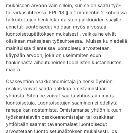
mukaiseen arvoon vain silloin, kun se on saatu työ-
tai virkasuhteessa. EPL 13 §:n 1 momentin 2 kohdassa
tarkoitettujen henkilökohtaisten palkkioiden saajille
annetut luontoisedut voidaan myös arvostaa
luontoisetupäätöksen mukaisesti, vaikka he eivät
olisikaan maksajaan työsuhteessa. Muissa kuin edellä
mainituissa tilanteissa luontoisetu arvostetaan
käypään arvoon, joka on useimmiten edun
hankinnasta aiheutuneiden todellisten kustannusten
määrä.
Osakeyhtiön osakkeenomistaja ja henkilöyhtiön
osakas voivat saada palkkaa omistamastaan
yhtiöstä. Siten he voivat saada yhtiöstään myös
luontoisetuja. Luontoisetujen saaminen ei edellytä
rahapalkan nostamista. Omistamansa yhtiön lukuun
työskentelevän osakkeenomistajan tai osakkaan
yhtiöltään saamat tavanomaiset luontoisedut
arvostetaan luontoisetupäätöksen mukaisesti, jos