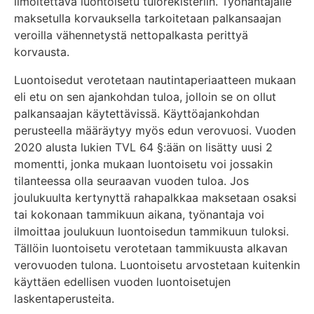
ilmoitettava luontoisetu tulorekisteriin. Työnantajalle
maksetulla korvauksella tarkoitetaan palkansaajan
veroilla vähennetystä nettopalkasta perittyä
korvausta.
Luontoisedut verotetaan nautintaperiaatteen mukaan
eli etu on sen ajankohdan tuloa, jolloin se on ollut
palkansaajan käytettävissä. Käyttöajankohdan
perusteella määräytyy myös edun verovuosi. Vuoden
2020 alusta lukien TVL 64 §:ään on lisätty uusi 2
momentti, jonka mukaan luontoisetu voi jossakin
tilanteessa olla seuraavan vuoden tuloa. Jos
joulukuulta kertynyttä rahapalkkaa maksetaan osaksi
tai kokonaan tammikuun aikana, työnantaja voi
ilmoittaa joulukuun luontoisedun tammikuun tuloksi.
Tällöin luontoisetu verotetaan tammikuusta alkavan
verovuoden tulona. Luontoisetu arvostetaan kuitenkin
käyttäen edellisen vuoden luontoisetujen
laskentaperusteita.