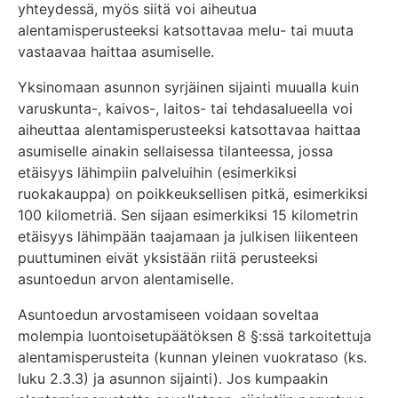
yhteydessä, myös siitä voi aiheutua
alentamisperusteeksi katsottavaa melu- tai muuta
vastaavaa haittaa asumiselle.
Yksinomaan asunnon syrjäinen sijainti muualla kuin
varuskunta-, kaivos-, laitos- tai tehdasalueella voi
aiheuttaa alentamisperusteeksi katsottavaa haittaa
asumiselle ainakin sellaisessa tilanteessa, jossa
etäisyys lähimpiin palveluihin (esimerkiksi
ruokakauppa) on poikkeuksellisen pitkä, esimerkiksi
100 kilometriä. Sen sijaan esimerkiksi 15 kilometrin
etäisyys lähimpään taajamaan ja julkisen liikenteen
puuttuminen eivät yksistään riitä perusteeksi
asuntoedun arvon alentamiselle.
Asuntoedun arvostamiseen voidaan soveltaa
molempia luontoisetupäätöksen 8 §:ssä tarkoitettuja
alentamisperusteita (kunnan yleinen vuokrataso (ks.
luku 2.3.3) ja asunnon sijainti). Jos kumpaakin