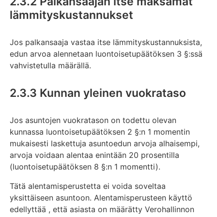
2.3.2 Palkansaajan itse maksamat
lämmityskustannukset
Jos palkansaaja vastaa itse lämmityskustannuksista,
edun arvoa alennetaan luontoisetupäätöksen 3 §:ssä
vahvistetulla määrällä.
2.3.3 Kunnan yleinen vuokrataso
Jos asuntojen vuokratason on todettu olevan
kunnassa luontoisetupäätöksen 2 §:n 1 momentin
mukaisesti laskettuja asuntoedun arvoja alhaisempi,
arvoja voidaan alentaa enintään 20 prosentilla
(luontoisetupäätöksen 8 §:n 1 momentti).
Tätä alentamisperustetta ei voida soveltaa
yksittäiseen asuntoon. Alentamisperusteen käyttö
edellyttää , että asiasta on määrätty Verohallinnon