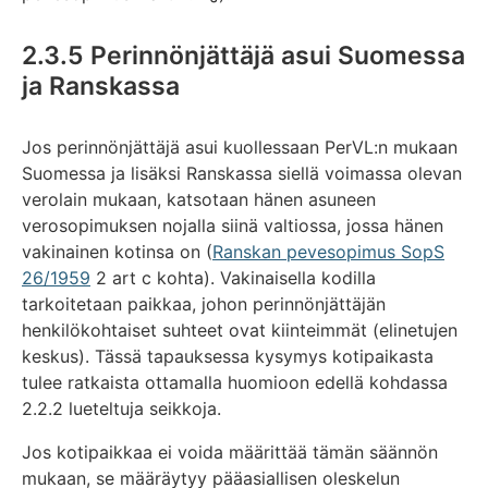
2.3.5 Perinnönjättäjä asui Suomessa
ja Ranskassa
Jos perinnönjättäjä asui kuollessaan PerVL:n mukaan
Suomessa ja lisäksi Ranskassa siellä voimassa olevan
verolain mukaan, katsotaan hänen asuneen
verosopimuksen nojalla siinä valtiossa, jossa hänen
vakinainen kotinsa on (
Ranskan pevesopimus SopS
26/1959
2 art c kohta). Vakinaisella kodilla
tarkoitetaan paikkaa, johon perinnönjättäjän
henkilökohtaiset suhteet ovat kiinteimmät (elinetujen
keskus). Tässä tapauksessa kysymys kotipaikasta
tulee ratkaista ottamalla huomioon edellä kohdassa
2.2.2 lueteltuja seikkoja.
Jos kotipaikkaa ei voida määrittää tämän säännön
mukaan, se määräytyy pääasiallisen oleskelun