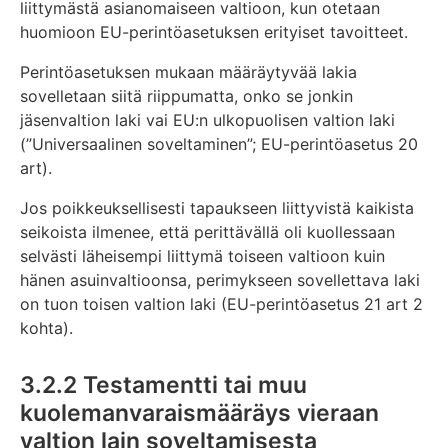
liittymästä asianomaiseen valtioon, kun otetaan
huomioon EU-perintöasetuksen erityiset tavoitteet.
Perintöasetuksen mukaan määräytyvää lakia
sovelletaan siitä riippumatta, onko se jonkin
jäsenvaltion laki vai EU:n ulkopuolisen valtion laki
(”Universaalinen soveltaminen”; EU-perintöasetus 20
art).
Jos poikkeuksellisesti tapaukseen liittyvistä kaikista
seikoista ilmenee, että perittävällä oli kuollessaan
selvästi läheisempi liittymä toiseen valtioon kuin
hänen asuinvaltioonsa, perimykseen sovellettava laki
on tuon toisen valtion laki (EU-perintöasetus 21 art 2
kohta).
3.2.2 Testamentti tai muu
kuolemanvaraismääräys vieraan
valtion lain soveltamisesta