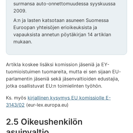
surmansa auto-onnettomuudessa syyskuussa
2009.
A:n ja lasten katsotaan asuneen Suomessa
Euroopan yhteisöjen erioikeuksista ja
vapauksista annetun pöytäkirjan 14 artiklan
mukaan.
Artikla koskee lisäksi komission jäseniä ja EY-
tuomioistuimen tuomareita, mutta ei sen sijaan EU-
parlamentin jäseniä sekä jäsenvaltioiden edustajia,
jotka osallistuvat EU:n toimielinten työhön.
Ks. myös
kirjallinen kysymys EU komissiolle E-
3143/02
(eur-lex.europa.eu)
2.5 Oikeushenkilön
asuinvaltio