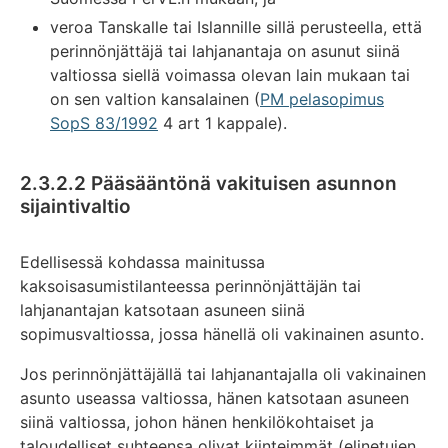
veroa Tanskalle tai Islannille sillä perusteella, että
perinnönjättäjä tai lahjanantaja on asunut siinä
valtiossa siellä voimassa olevan lain mukaan tai
on sen valtion kansalainen (
PM pelasopimus
SopS 83/1992
4 art 1 kappale).
2.3.2.2 Pääsääntönä vakituisen asunnon
sijaintivaltio
Edellisessä kohdassa mainitussa
kaksoisasumistilanteessa perinnönjättäjän tai
lahjanantajan katsotaan asuneen siinä
sopimusvaltiossa, jossa hänellä oli vakinainen asunto.
Jos perinnönjättäjällä tai lahjanantajalla oli vakinainen
asunto useassa valtiossa, hänen katsotaan asuneen
siinä valtiossa, johon hänen henkilökohtaiset ja
taloudelliset suhteensa olivat kiinteimmät (elinetujen