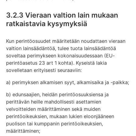
3.2.3 Vieraan valtion lain mukaan
ratkaistavia kysymyksiä
Kun perintöosuudet määritetään noudattaen vieraan
valtion lainsäädäntöä, tulee tuota lainsäädäntöä
soveltaa perimykseen kokonaisuudessaan (EU-
perintöasetus 23 art 1 kohta). Kyseistä lakia
sovelletaan erityisesti seuraaviin:
a) perimyksen alkamisen syyt, alkamisaika ja -paikka;
b) edunsaajien, heidän perintöosuuksiensa ja
perittävän heille mahdollisesti asettamien
velvoitteiden määrittäminen sekä muiden
perintöoikeuksien, mukaan lukien eloonjääneen
puolison tai kumppanin perintöoikeuksien,
määrittäminen;