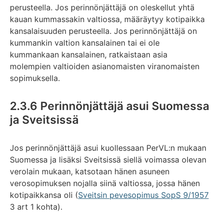
perusteella. Jos perinnönjättäjä on oleskellut yhtä
kauan kummassakin valtiossa, määräytyy kotipaikka
kansalaisuuden perusteella. Jos perinnönjättäjä on
kummankin valtion kansalainen tai ei ole
kummankaan kansalainen, ratkaistaan asia
molempien valtioiden asianomaisten viranomaisten
sopimuksella.
2.3.6 Perinnönjättäjä asui Suomessa
ja Sveitsissä
Jos perinnönjättäjä asui kuollessaan PerVL:n mukaan
Suomessa ja lisäksi Sveitsissä siellä voimassa olevan
verolain mukaan, katsotaan hänen asuneen
verosopimuksen nojalla siinä valtiossa, jossa hänen
kotipaikkansa oli (
Sveitsin pevesopimus SopS 9/1957
3 art 1 kohta).