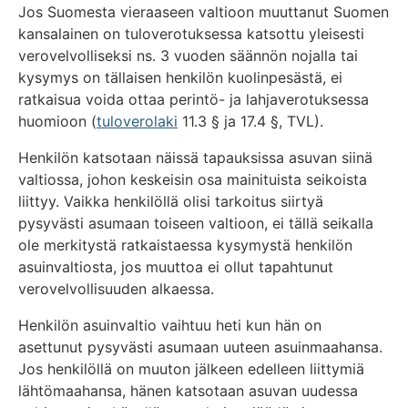
Jos Suomesta vieraaseen valtioon muuttanut Suomen
kansalainen on tuloverotuksessa katsottu yleisesti
verovelvolliseksi ns. 3 vuoden säännön nojalla tai
kysymys on tällaisen henkilön kuolinpesästä, ei
ratkaisua voida ottaa perintö- ja lahjaverotuksessa
huomioon (
tuloverolaki
11.3 § ja 17.4 §, TVL).
Henkilön katsotaan näissä tapauksissa asuvan siinä
valtiossa, johon keskeisin osa mainituista seikoista
liittyy. Vaikka henkilöllä olisi tarkoitus siirtyä
pysyvästi asumaan toiseen valtioon, ei tällä seikalla
ole merkitystä ratkaistaessa kysymystä henkilön
asuinvaltiosta, jos muuttoa ei ollut tapahtunut
verovelvollisuuden alkaessa.
Henkilön asuinvaltio vaihtuu heti kun hän on
asettunut pysyvästi asumaan uuteen asuinmaahansa.
Jos henkilöllä on muuton jälkeen edelleen liittymiä
lähtömaahansa, hänen katsotaan asuvan uudessa