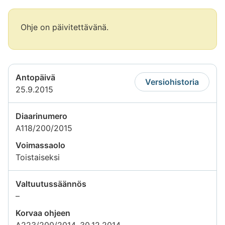
Huomio
Ohje on päivitettävänä.
alkaa.
Huomio
päättyy
Antopäivä
Versiohistoria
25.9.2015
Diaarinumero
A118/200/2015
Voimassaolo
Toistaiseksi
Valtuutussäännös
Tietoa
–
ei
Korvaa ohjeen
saatavilla
A223/200/2014, 30.12.2014