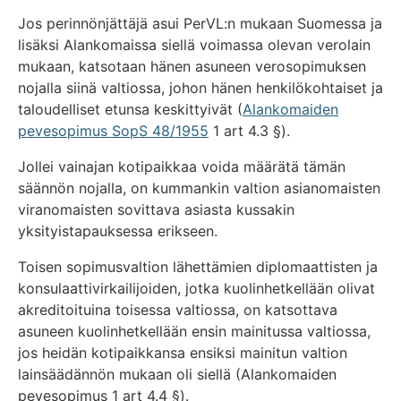
Jos perinnönjättäjä asui PerVL:n mukaan Suomessa ja
lisäksi Alankomaissa siellä voimassa olevan verolain
mukaan, katsotaan hänen asuneen verosopimuksen
nojalla siinä valtiossa, johon hänen henkilökohtaiset ja
taloudelliset etunsa keskittyivät (
Alankomaiden
pevesopimus SopS 48/1955
1 art 4.3 §).
Jollei vainajan kotipaikkaa voida määrätä tämän
säännön nojalla, on kummankin valtion asianomaisten
viranomaisten sovittava asiasta kussakin
yksityistapauksessa erikseen.
Toisen sopimusvaltion lähettämien diplomaattisten ja
konsulaattivirkailijoiden, jotka kuolinhetkellään olivat
akreditoituina toisessa valtiossa, on katsottava
asuneen kuolinhetkellään ensin mainitussa valtiossa,
jos heidän kotipaikkansa ensiksi mainitun valtion
lainsäädännön mukaan oli siellä (Alankomaiden
pevesopimus 1 art 4.4 §).