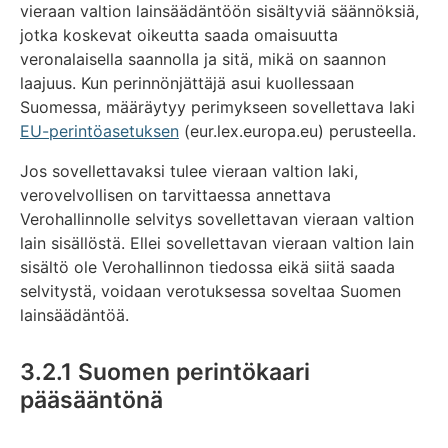
vieraan valtion lainsäädäntöön sisältyviä säännöksiä,
jotka koskevat oikeutta saada omaisuutta
veronalaisella saannolla ja sitä, mikä on saannon
laajuus. Kun perinnönjättäjä asui kuollessaan
Suomessa, määräytyy perimykseen sovellettava laki
EU-perintöasetuksen
(eur.lex.europa.eu) perusteella.
Jos sovellettavaksi tulee vieraan valtion laki,
verovelvollisen on tarvittaessa annettava
Verohallinnolle selvitys sovellettavan vieraan valtion
lain sisällöstä. Ellei sovellettavan vieraan valtion lain
sisältö ole Verohallinnon tiedossa eikä siitä saada
selvitystä, voidaan verotuksessa soveltaa Suomen
lainsäädäntöä.
3.2.1 Suomen perintökaari
pääsääntönä