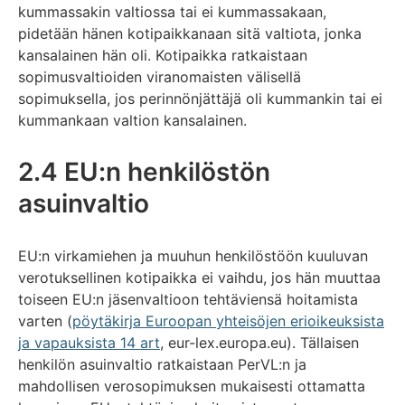
kummassakin valtiossa tai ei kummassakaan,
pidetään hänen kotipaikkanaan sitä valtiota, jonka
kansalainen hän oli. Kotipaikka ratkaistaan
sopimusvaltioiden viranomaisten välisellä
sopimuksella, jos perinnönjättäjä oli kummankin tai ei
kummankaan valtion kansalainen.
2.4 EU:n henkilöstön
asuinvaltio
EU:n virkamiehen ja muuhun henkilöstöön kuuluvan
verotuksellinen kotipaikka ei vaihdu, jos hän muuttaa
toiseen EU:n jäsenvaltioon tehtäviensä hoitamista
varten (
pöytäkirja Euroopan yhteisöjen erioikeuksista
ja vapauksista 14 art
, eur-lex.europa.eu). Tällaisen
henkilön asuinvaltio ratkaistaan PerVL:n ja
mahdollisen verosopimuksen mukaisesti ottamatta