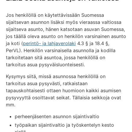
Jos henkilöllä on käytettävissään Suomessa
sijaitsevan asunnon lisäksi myös vieraassa valtiossa
sijaitseva asunto, hänen katsotaan asuvan Suomessa,
jos täällä oleva asunto on henkilön varsinainen asunto
ja koti (
perintö- ja lahjaverolaki
4.3 § ja 18.4 §,
PerVL). Henkilön varsinaisella asunnolla ja kodilla
tarkoitetaan sitä asuntoa, jossa henkilöllä on
tarkoitus asua pysyväisluonteisesti.
Kysymys siitä, missä asunnossa henkilöllä on
tarkoitus asua pysyvästi, ratkaistaan
tapauskohtaisesti ottaen huomioon kaikki asumisen
pysyvyyttä osoittavat seikat. Tällaisia seikkoja ovat
mm.
perheenjäsenten asunnon sijaintivaltio
työpaikan sijaintivaltio ja työskentelyn kesto
siellä