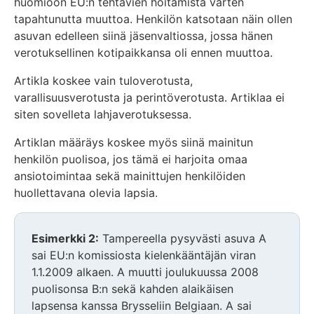
huomioon EU:n tehtävien hoitamista varten
tapahtunutta muuttoa. Henkilön katsotaan näin ollen
asuvan edelleen siinä jäsenvaltiossa, jossa hänen
verotuksellinen kotipaikkansa oli ennen muuttoa.
Artikla koskee vain tuloverotusta,
varallisuusverotusta ja perintöverotusta. Artiklaa ei
siten sovelleta lahjaverotuksessa.
Artiklan määräys koskee myös siinä mainitun
henkilön puolisoa, jos tämä ei harjoita omaa
ansiotoimintaa sekä mainittujen henkilöiden
huollettavana olevia lapsia.
Esimerkki 2:
Tampereella pysyvästi asuva A
sai EU:n komissiosta kielenkääntäjän viran
1.1.2009 alkaen. A muutti joulukuussa 2008
puolisonsa B:n sekä kahden alaikäisen
lapsensa kanssa Brysseliin Belgiaan. A sai