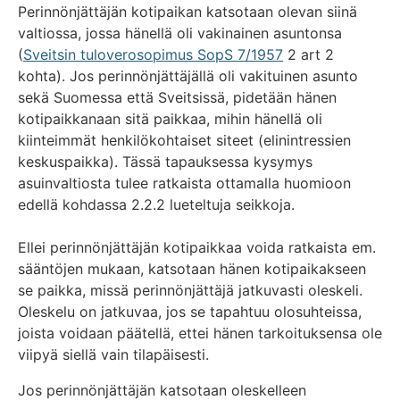
Perinnönjättäjän kotipaikan katsotaan olevan siinä
valtiossa, jossa hänellä oli vakinainen asuntonsa
(
Sveitsin tuloverosopimus SopS 7/1957
2 art 2
kohta). Jos perinnönjättäjällä oli vakituinen asunto
sekä Suomessa että Sveitsissä, pidetään hänen
kotipaikkanaan sitä paikkaa, mihin hänellä oli
kiinteimmät henkilökohtaiset siteet (elinintressien
keskuspaikka). Tässä tapauksessa kysymys
asuinvaltiosta tulee ratkaista ottamalla huomioon
edellä kohdassa 2.2.2 lueteltuja seikkoja.
Ellei perinnönjättäjän kotipaikkaa voida ratkaista em.
sääntöjen mukaan, katsotaan hänen kotipaikakseen
se paikka, missä perinnönjättäjä jatkuvasti oleskeli.
Oleskelu on jatkuvaa, jos se tapahtuu olosuhteissa,
joista voidaan päätellä, ettei hänen tarkoituksensa ole
viipyä siellä vain tilapäisesti.
Jos perinnönjättäjän katsotaan oleskelleen