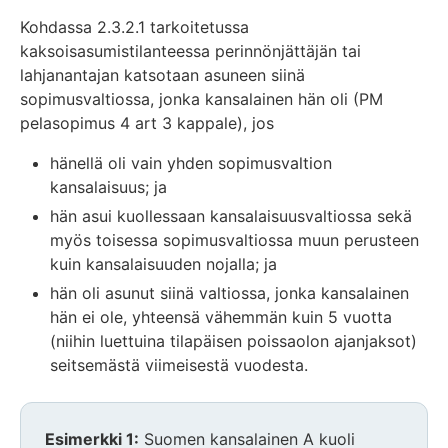
Kohdassa 2.3.2.1 tarkoitetussa
kaksoisasumistilanteessa perinnönjättäjän tai
lahjanantajan katsotaan asuneen siinä
sopimusvaltiossa, jonka kansalainen hän oli (PM
pelasopimus 4 art 3 kappale), jos
hänellä oli vain yhden sopimusvaltion
kansalaisuus; ja
hän asui kuollessaan kansalaisuusvaltiossa sekä
myös toisessa sopimusvaltiossa muun perusteen
kuin kansalaisuuden nojalla; ja
hän oli asunut siinä valtiossa, jonka kansalainen
hän ei ole, yhteensä vähemmän kuin 5 vuotta
(niihin luettuina tilapäisen poissaolon ajanjaksot)
seitsemästä viimeisestä vuodesta.
Esimerkki 1:
Suomen kansalainen A kuoli