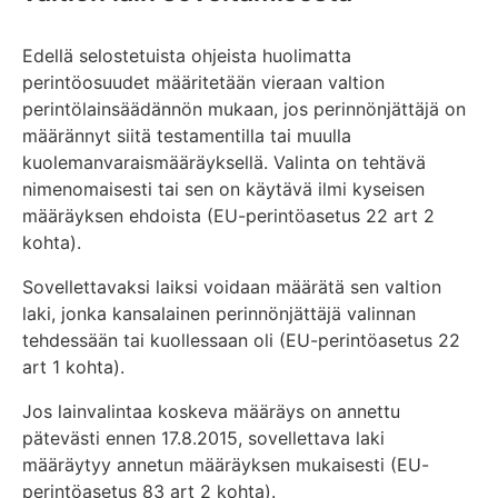
Edellä selostetuista ohjeista huolimatta
perintöosuudet määritetään vieraan valtion
perintölainsäädännön mukaan, jos perinnönjättäjä on
määrännyt siitä testamentilla tai muulla
kuolemanvaraismääräyksellä. Valinta on tehtävä
nimenomaisesti tai sen on käytävä ilmi kyseisen
määräyksen ehdoista (EU-perintöasetus 22 art 2
kohta).
Sovellettavaksi laiksi voidaan määrätä sen valtion
laki, jonka kansalainen perinnönjättäjä valinnan
tehdessään tai kuollessaan oli (EU-perintöasetus 22
art 1 kohta).
Jos lainvalintaa koskeva määräys on annettu
pätevästi ennen 17.8.2015, sovellettava laki
määräytyy annetun määräyksen mukaisesti (EU-
perintöasetus 83 art 2 kohta).