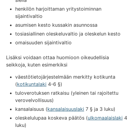
henkilön harjoittaman yritystoiminnan
sijaintivaltio
asumisen kesto kussakin asunnossa
tosiasiallinen oleskeluvaltio ja oleskelun kesto
omaisuuden sijaintivaltio
Lisäksi voidaan ottaa huomioon oikeudellisia
seikkoja, kuten esimerkiksi
väestötietojärjestelmään merkitty kotikunta
(
kotikuntalaki
4-6 §)
tuloverotuksen ratkaisu (yleinen tai rajoitettu
verovelvollisuus)
kansalaisuus (
kansalaisuuslaki
7 § ja 3 luku)
oleskelulupaa koskeva päätös (
ulkomaalaislaki
4
luku)