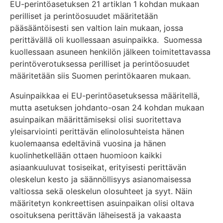
EU-perintöasetuksen 21 artiklan 1 kohdan mukaan
perilliset ja perintöosuudet määritetään
pääsääntöisesti sen valtion lain mukaan, jossa
perittävällä oli kuollessaan asuinpaikka. Suomessa
kuollessaan asuneen henkilön jälkeen toimitettavassa
perintöverotuksessa perilliset ja perintöosuudet
määritetään siis Suomen perintökaaren mukaan.
Asuinpaikkaa ei EU-perintöasetuksessa määritellä,
mutta asetuksen johdanto-osan 24 kohdan mukaan
asuinpaikan määrittämiseksi olisi suoritettava
yleisarviointi perittävän elinolosuhteista hänen
kuolemaansa edeltävinä vuosina ja hänen
kuolinhetkellään ottaen huomioon kaikki
asiaankuuluvat tosiseikat, erityisesti perittävän
oleskelun kesto ja säännöllisyys asianomaisessa
valtiossa sekä oleskelun olosuhteet ja syyt. Näin
määritetyn konkreettisen asuinpaikan olisi oltava
osoituksena perittävän läheisestä ja vakaasta