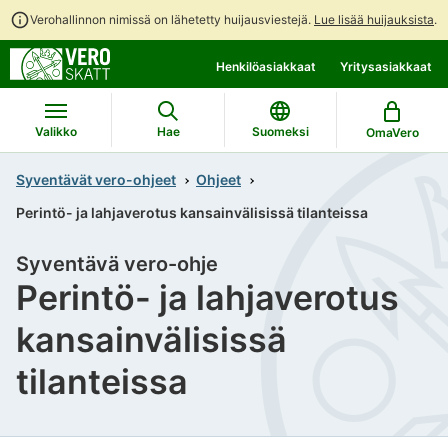
Verohallinnon nimissä on lähetetty huijausviestejä.
Lue lisää huijauksista
.
Siirry
Siirry
Henkilöasiakkaat
Yritysasiakkaat
suoraan
koko
sisältöön
sivuston
hakuun
Valikko
Hae
Suomeksi
OmaVero
Syventävät vero-ohjeet
Ohjeet
Perintö- ja lahjaverotus kansainvälisissä tilanteissa
Syventävä vero-ohje
Perintö- ja lahjaverotus
kansainvälisissä
tilanteissa