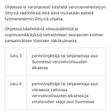
Ohjeessa ei varsinaisesti käsitellä verotusmenettelyyn
liittyviä säännöksiä eikä siinä myöskään esitetä
työmenetelmiin liittyviä ohjeita.
Ohjeessa käsiteltäviä oikeussääntöjä ja
sopimusmääräyksiä tarkastellaan seuraavien kolmen
kansainvälisen tilanteen näkökulmasta.
luku 3
perinnönjättäjä tai lahjanantaja asui
Suomessa verovelvollisuuden
alkaessa
luku 4
perinnönjättäjä tai lahjanantaja asui
vieraassa valtiossa
verovelvollisuuden alkaessa ja
omaisuuden saaja asui Suomessa