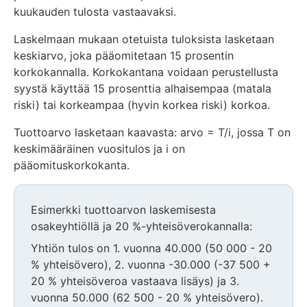
kuukauden tulosta vastaavaksi.
Laskelmaan mukaan otetuista tuloksista lasketaan
keskiarvo, joka pääomitetaan 15 prosentin
korkokannalla. Korkokantana voidaan perustellusta
syystä käyttää 15 prosenttia alhaisempaa (matala
riski) tai korkeampaa (hyvin korkea riski) korkoa.
Tuottoarvo lasketaan kaavasta: arvo = T/i, jossa T on
keskimääräinen vuositulos ja i on
pääomituskorkokanta.
Esimerkki tuottoarvon laskemisesta
osakeyhtiöllä ja 20 %-yhteisöverokannalla:
Yhtiön tulos on 1. vuonna 40.000 (50 000 - 20
% yhteisövero), 2. vuonna -30.000 (-37 500 +
20 % yhteisöveroa vastaava lisäys) ja 3.
vuonna 50.000 (62 500 - 20 % yhteisövero).