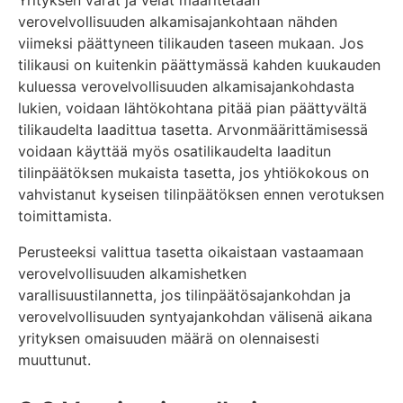
Yrityksen varat ja velat määritetään
verovelvollisuuden alkamisajankohtaan nähden
viimeksi päättyneen tilikauden taseen mukaan. Jos
tilikausi on kuitenkin päättymässä kahden kuukauden
kuluessa verovelvollisuuden alkamisajankohdasta
lukien, voidaan lähtökohtana pitää pian päättyvältä
tilikaudelta laadittua tasetta. Arvonmäärittämisessä
voidaan käyttää myös osatilikaudelta laaditun
tilinpäätöksen mukaista tasetta, jos yhtiökokous on
vahvistanut kyseisen tilinpäätöksen ennen verotuksen
toimittamista.
Perusteeksi valittua tasetta oikaistaan vastaamaan
verovelvollisuuden alkamishetken
varallisuustilannetta, jos tilinpäätösajankohdan ja
verovelvollisuuden syntyajankohdan välisenä aikana
yrityksen omaisuuden määrä on olennaisesti
muuttunut.