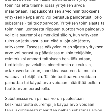
toiminta että tilanne, jossa yrityksen arvoa
määritetään. Tapauskohtaisen arvioinnin tuloksena
yrityksen käypä arvo voi perustua painotetusti joko
substanssi- tai tuottoarvoon. Yrityksen toimialasta tai
toiminnan luonteesta riippuen tuottoarvon painoarvo
voi olla suurempi esimerkiksi silloin, kun yrityksen
tulos on jatkuvasti suuri eikä tuloja ole jätetty
yritykseen. Taseessa näkyvien erien sijasta yrityksen
arvo voi perustua pääasiassa muihin tekijöihin,
esimerkiksi ammattitaitoiseen henkilökuntaan,
tuotteisiin, palveluihin, aineettomiin oikeuksiin,
asiakasverkostoon, markkinaosuuteen tai muihin
vastaaviin tekijöihin. Tällöin tuottoarvoa voidaan
painottaa tai käypä arvo voidaan määrittää pelkän
tuottoarvon perusteella.
Substanssiarvon painoarvo on puolestaan
keskimääräistä suurempi ja käypä arvo voidaan
tapauskohtaisesti määrittää pelkän substanssiarvon