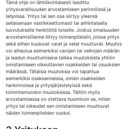
Tämä ohje on lähtökohtaisesti laadittu
yritysvarallisuuden arvostamiseen perinnöissä ja
lahjoissa. Yritys tai sen osa siirtyy yleensä
sellaisenaan vastikkeettomasti tai alihintaisella
luovutuksella henkilöltä toiselle. Joskus omaisuuden
arvostamistilanne liittyy toimenpiteisiin, joissa yritys
sekä siihen kuuluvat varat ja velat muuttuvat. Muutos
voi aiheutua esimerkiksi varojen tai velkojen määrän
ja laadun muuttumisena taikka muutoksista yhtiön
omistamiseen oikeuttavien osakkeiden tai osuuksien
määrässä. Tällaisia muutoksia voi tapahtua
esimerkiksi osakeanneissa, omien osakkeiden
hankinnoissa ja yritysjärjestelyissä sekä
toimintamuodon muutoksissa. Tällöin myös
arvostamisessa on otettava huomioon se, miten
yritys tai oikeudet sen omistamiseen muuttuvat
näiden toimenpiteiden vuoksi.