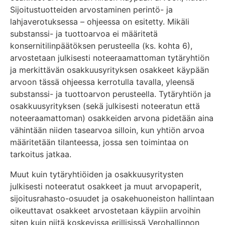
Sijoitustuotteiden arvostaminen perintö- ja
lahjaverotuksessa – ohjeessa on esitetty. Mikäli
substanssi- ja tuottoarvoa ei määritetä
konsernitilinpäätöksen perusteella (ks. kohta 6),
arvostetaan julkisesti noteeraamattoman tytäryhtiön
ja merkittävän osakkuusyrityksen osakkeet käypään
arvoon tässä ohjeessa kerrotulla tavalla, yleensä
substanssi- ja tuottoarvon perusteella. Tytäryhtiön ja
osakkuusyrityksen (sekä julkisesti noteeratun että
noteeraamattoman) osakkeiden arvona pidetään aina
vähintään niiden tasearvoa silloin, kun yhtiön arvoa
määritetään tilanteessa, jossa sen toimintaa on
tarkoitus jatkaa.
Muut kuin tytäryhtiöiden ja osakkuusyritysten
julkisesti noteeratut osakkeet ja muut arvopaperit,
sijoitusrahasto-osuudet ja osakehuoneiston hallintaan
oikeuttavat osakkeet arvostetaan käypiin arvoihin
siten kuin niitä koskevissa erillisissä Verohallinnon