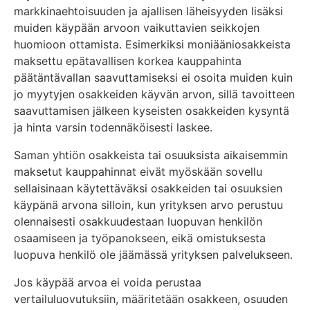
markkinaehtoisuuden ja ajallisen läheisyyden lisäksi
muiden käypään arvoon vaikuttavien seikkojen
huomioon ottamista. Esimerkiksi moniääniosakkeista
maksettu epätavallisen korkea kauppahinta
päätäntävallan saavuttamiseksi ei osoita muiden kuin
jo myytyjen osakkeiden käyvän arvon, sillä tavoitteen
saavuttamisen jälkeen kyseisten osakkeiden kysyntä
ja hinta varsin todennäköisesti laskee.
Saman yhtiön osakkeista tai osuuksista aikaisemmin
maksetut kauppahinnat eivät myöskään sovellu
sellaisinaan käytettäväksi osakkeiden tai osuuksien
käypänä arvona silloin, kun yrityksen arvo perustuu
olennaisesti osakkuudestaan luopuvan henkilön
osaamiseen ja työpanokseen, eikä omistuksesta
luopuva henkilö ole jäämässä yrityksen palvelukseen.
Jos käypää arvoa ei voida perustaa
vertailuluovutuksiin, määritetään osakkeen, osuuden