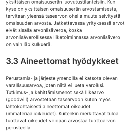
yksittäisen omaisuuserän luovutustilanteisiin. Kun
kyse on yksittäisen omaisuuserän arvostamisesta,
tarvitaan yleensä tasearvon ohella muuta selvitystä
omaisuuden arvosta. Jatkettavassa yrityksessä arvot
eivät sisällä arvonlisäveroa, koska
arvonlisäverollisessa liiketoiminnassa arvonlisävero
on vain läpikulkuerä.
3.3 Aineettomat hyödykkeet
Perustamis- ja järjestelymenoilla ei katsota olevan
varallisuusarvoa, joten niitä ei lueta varoiksi.
Tutkimus- ja kehittämismenot sekä liikearvo
(goodwill) arvostetaan tasearvoon kuten myös
lähtökohtaisesti aineettomat oikeudet
(immateriaalioikeudet). Kuitenkin merkittävät tuloa
tuottavat oikeudet voidaan arvostaa tuottoarvon
perusteella.