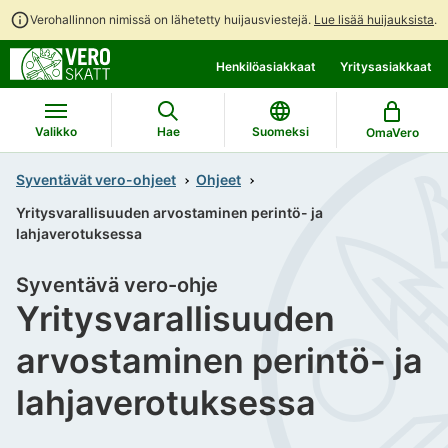
Verohallinnon nimissä on lähetetty huijausviestejä.
Lue lisää huijauksista
.
Siirry
Siirry
Henkilöasiakkaat
Yritysasiakkaat
suoraan
koko
sisältöön
sivuston
hakuun
Valikko
Hae
Suomeksi
OmaVero
Syventävät vero-ohjeet
Ohjeet
Yritysvarallisuuden arvostaminen perintö- ja
lahjaverotuksessa
Syventävä vero-ohje
Yritysvarallisuuden
arvostaminen perintö- ja
lahjaverotuksessa