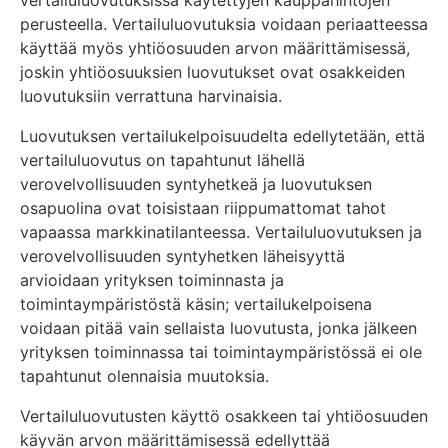
vertailuluovutuksissa käytettyjen kauppahintojen
perusteella. Vertailuluovutuksia voidaan periaatteessa
käyttää myös yhtiöosuuden arvon määrittämisessä,
joskin yhtiöosuuksien luovutukset ovat osakkeiden
luovutuksiin verrattuna harvinaisia.
Luovutuksen vertailukelpoisuudelta edellytetään, että
vertailuluovutus on tapahtunut lähellä
verovelvollisuuden syntyhetkeä ja luovutuksen
osapuolina ovat toisistaan riippumattomat tahot
vapaassa markkinatilanteessa. Vertailuluovutuksen ja
verovelvollisuuden syntyhetken läheisyyttä
arvioidaan yrityksen toiminnasta ja
toimintaympäristöstä käsin; vertailukelpoisena
voidaan pitää vain sellaista luovutusta, jonka jälkeen
yrityksen toiminnassa tai toimintaympäristössä ei ole
tapahtunut olennaisia muutoksia.
Vertailuluovutusten käyttö osakkeen tai yhtiöosuuden
käyvän arvon määrittämisessä edellyttää