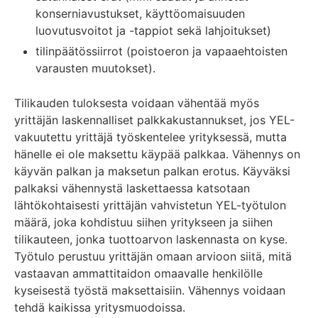
konserniavustukset, käyttöomaisuuden
luovutusvoitot ja -tappiot sekä lahjoitukset)
tilinpäätössiirrot (poistoeron ja vapaaehtoisten
varausten muutokset).
Tilikauden tuloksesta voidaan vähentää myös
yrittäjän laskennalliset palkkakustannukset, jos YEL-
vakuutettu yrittäjä työskentelee yrityksessä, mutta
hänelle ei ole maksettu käypää palkkaa. Vähennys on
käyvän palkan ja maksetun palkan erotus. Käyväksi
palkaksi vähennystä laskettaessa katsotaan
lähtökohtaisesti yrittäjän vahvistetun YEL-työtulon
määrä, joka kohdistuu siihen yritykseen ja siihen
tilikauteen, jonka tuottoarvon laskennasta on kyse.
Työtulo perustuu yrittäjän omaan arvioon siitä, mitä
vastaavan ammattitaidon omaavalle henkilölle
kyseisestä työstä maksettaisiin. Vähennys voidaan
tehdä kaikissa yritysmuodoissa.