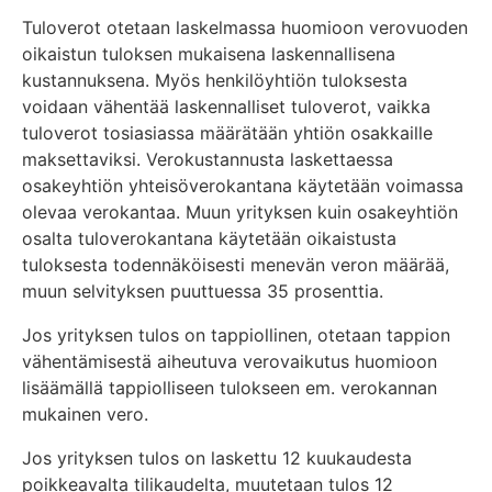
Tuloverot otetaan laskelmassa huomioon verovuoden
oikaistun tuloksen mukaisena laskennallisena
kustannuksena. Myös henkilöyhtiön tuloksesta
voidaan vähentää laskennalliset tuloverot, vaikka
tuloverot tosiasiassa määrätään yhtiön osakkaille
maksettaviksi. Verokustannusta laskettaessa
osakeyhtiön yhteisöverokantana käytetään voimassa
olevaa verokantaa. Muun yrityksen kuin osakeyhtiön
osalta tuloverokantana käytetään oikaistusta
tuloksesta todennäköisesti menevän veron määrää,
muun selvityksen puuttuessa 35 prosenttia.
Jos yrityksen tulos on tappiollinen, otetaan tappion
vähentämisestä aiheutuva verovaikutus huomioon
lisäämällä tappiolliseen tulokseen em. verokannan
mukainen vero.
Jos yrityksen tulos on laskettu 12 kuukaudesta
poikkeavalta tilikaudelta, muutetaan tulos 12