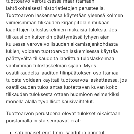
tuottoarvo verotuksessa määrittämään
lähtökohtaisesti historiatietojen perusteella.
Tuottoarvon laskennassa käytetään yleensä kolmen
viimeisimmän tilikauden kirjanpitolain mukaan
laadittujen tuloslaskelmien mukaisia tuloksia. Jos
tilikausi on kuitenkin päättymässä lyhyen ajan
kuluessa verovelvollisuuden alkamisajankohdasta
lukien, voidaan tuottoarvon laskemisessa käyttää
päättyvältä tilikaudelta laadittua tuloslaskelmaa
vanhimman tuloslaskelman sijaan. Myös
osatilikaudelta laaditun tilinpäätöksen osoittamaa
tulosta voidaan käyttää tuottoarvoa laskettaessa, jos
osatilikauden tulos antaa luotettavan kuvan koko
tilikauden tuloksesta ottaen huomioon esimerkiksi
monella alalla tyypilliset kausivaihtelut.
Tuottoarvon perusteena olevat tulokset oikaistaan
poistamalla niistä seuraavat erät:
satunnaiset erät (mm. saadut ja annetut