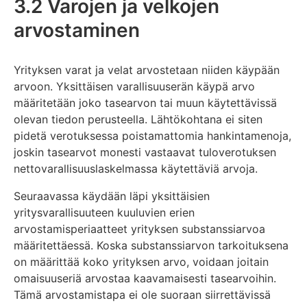
3.2 Varojen ja velkojen
arvostaminen
Yrityksen varat ja velat arvostetaan niiden käypään
arvoon. Yksittäisen varallisuuserän käypä arvo
määritetään joko tasearvon tai muun käytettävissä
olevan tiedon perusteella. Lähtökohtana ei siten
pidetä verotuksessa poistamattomia hankintamenoja,
joskin tasearvot monesti vastaavat tuloverotuksen
nettovarallisuuslaskelmassa käytettäviä arvoja.
Seuraavassa käydään läpi yksittäisien
yritysvarallisuuteen kuuluvien erien
arvostamisperiaatteet yrityksen substanssiarvoa
määritettäessä. Koska substanssiarvon tarkoituksena
on määrittää koko yrityksen arvo, voidaan joitain
omaisuuseriä arvostaa kaavamaisesti tasearvoihin.
Tämä arvostamistapa ei ole suoraan siirrettävissä