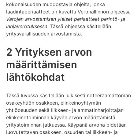
kokonaisuuden muodostavia ohjeita, jonka
laadintaperiaatteet on kuvattu Verohallinnon ohjeessa
Varojen arvostamisen yleiset periaatteet perintö- ja
lahjaverotuksessa
. Tässä ohjeessa käsitellään
yritysvarallisuuden arvostamista.
2 Yrityksen arvon
määrittämisen
lähtökohdat
Tässä luvussa käsitellään julkisesti noteeraamattoman
osakeyhtiön osakkeen, elinkeinoyhtymän
yhtiöosuuden sekä liikkeen- ja ammatinharjoittajan
elinkeinotoiminnan käyvän arvon määrittämistä
yritystoiminnan jatkuessa. Käypänä arvona pidetään
luovutettavan osakkeen, osuuden tai liikkeen- ja