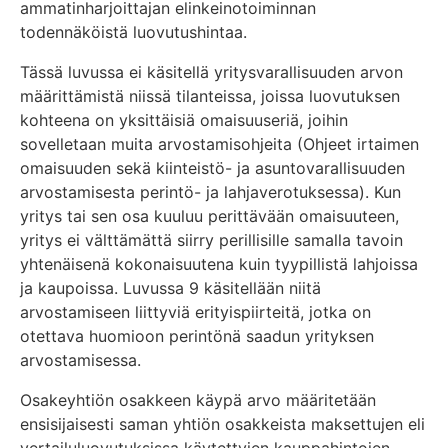
ammatinharjoittajan elinkeinotoiminnan
todennäköistä luovutushintaa.
Tässä luvussa ei käsitellä yritysvarallisuuden arvon
määrittämistä niissä tilanteissa, joissa luovutuksen
kohteena on yksittäisiä omaisuuseriä, joihin
sovelletaan muita arvostamisohjeita (Ohjeet irtaimen
omaisuuden sekä kiinteistö- ja asuntovarallisuuden
arvostamisesta perintö- ja lahjaverotuksessa). Kun
yritys tai sen osa kuuluu perittävään omaisuuteen,
yritys ei välttämättä siirry perillisille samalla tavoin
yhtenäisenä kokonaisuutena kuin tyypillistä lahjoissa
ja kaupoissa. Luvussa 9 käsitellään niitä
arvostamiseen liittyviä erityispiirteitä, jotka on
otettava huomioon perintönä saadun yrityksen
arvostamisessa.
Osakeyhtiön osakkeen käypä arvo määritetään
ensisijaisesti saman yhtiön osakkeista maksettujen eli