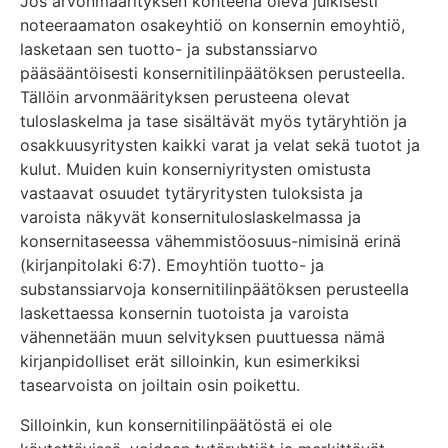
Jos arvonmäärityksen kohteena oleva julkisesti
noteeraamaton osakeyhtiö on konsernin emoyhtiö,
lasketaan sen tuotto- ja substanssiarvo
pääsääntöisesti konsernitilinpäätöksen perusteella.
Tällöin arvonmäärityksen perusteena olevat
tuloslaskelma ja tase sisältävät myös tytäryhtiön ja
osakkuusyritysten kaikki varat ja velat sekä tuotot ja
kulut. Muiden kuin konserniyritysten omistusta
vastaavat osuudet tytäryritysten tuloksista ja
varoista näkyvät konsernituloslaskelmassa ja
konsernitaseessa vähemmistöosuus-nimisinä erinä
(kirjanpitolaki 6:7). Emoyhtiön tuotto- ja
substanssiarvoja konsernitilinpäätöksen perusteella
laskettaessa konsernin tuotoista ja varoista
vähennetään muun selvityksen puuttuessa nämä
kirjanpidolliset erät silloinkin, kun esimerkiksi
tasearvoista on joiltain osin poikettu.
Silloinkin, kun konsernitilinpäätöstä ei ole