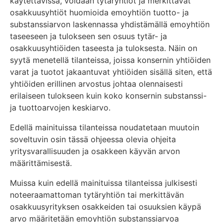
käytettävissä, voidaan tytäryhtiöt ja merkittävät
osakkuusyhtiöt huomioida emoyhtiön tuotto- ja
substanssiarvon laskennassa yhdistämällä emoyhtiön
taseeseen ja tulokseen sen osuus tytär- ja
osakkuusyhtiöiden taseesta ja tuloksesta. Näin on
syytä menetellä tilanteissa, joissa konsernin yhtiöiden
varat ja tuotot jakaantuvat yhtiöiden sisällä siten, että
yhtiöiden erillinen arvostus johtaa olennaisesti
erilaiseen tulokseen kuin koko konsernin substanssi-
ja tuottoarvojen keskiarvo.
Edellä mainituissa tilanteissa noudatetaan muutoin
soveltuvin osin tässä ohjeessa olevia ohjeita
yritysvarallisuuden ja osakkeen käyvän arvon
määrittämisestä.
Muissa kuin edellä mainituissa tilanteissa julkisesti
noteeraamattoman tytäryhtiön tai merkittävän
osakkuusyrityksen osakkeiden tai osuuksien käypä
arvo määritetään emoyhtiön substanssiarvoa