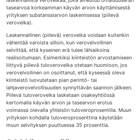
laskennallista verovelkaa, joka aiheutuu omaisuuserän
tasearvoa korkeamman käyvän arvon käyttämisestä
yrityksen substanssiarvon laskemisessa (piilevä
verovelka).
Laskennallinen (piilevä) verovelka voidaan kuitenkin
vähentää varoista silloin, kun verovelvollinen
selvittää, että kyseinen erä tulee lähiaikoina
realisoitumaan. Esimerkiksi kiinteistön arvostamiseen
liittyvä piilevä tuloverovelka otetaan huomioon, jos
verovelvollinen on osoittanut, että kyseessä oleva
kiinteistö luovutetaan pian perintö- tai
lahjaverovelvollisuuden synnyttävän saannon jälkeen.
Piilevä tuloverovelka lasketaan osakeyhtiössä
kertomalla käyvän arvon ja tasearvon erotus
voimassa olevalla yhteisön tuloveroprosentilla. Muun
yrityksen kohdalla tuloveroprosenttina käytetään
muun selvityksen puuttuessa 35 prosenttia.