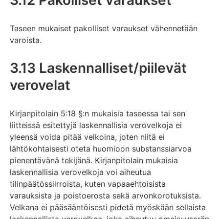
3.12 Pakolliset varaukset
Taseen mukaiset pakolliset varaukset vähennetään
varoista.
3.13 Laskennalliset/piilevät
verovelat
Kirjanpitolain 5:18 §:n mukaisia taseessa tai sen
liitteissä esitettyjä laskennallisia verovelkoja ei
yleensä voida pitää velkoina, joten niitä ei
lähtökohtaisesti oteta huomioon substanssiarvoa
pienentävänä tekijänä. Kirjanpitolain mukaisia
laskennallisia verovelkoja voi aiheutua
tilinpäätössiirroista, kuten vapaaehtoisista
varauksista ja poistoerosta sekä arvonkorotuksista.
Velkana ei pääsääntöisesti pidetä myöskään sellaista