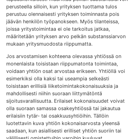
perusteella silloin, kun yrityksen tuottama tulos
perustuu olennaisesti yrityksen toiminnasta pois
jäävän henkilön työpanokseen. Myös tilanteissa,
joissa yritystoimintaa ei ole tarkoitus jatkaa,
määritetään yrityksen arvo pelkän substanssiarvon
mukaan yritysmuodosta riippumatta.
Jos arvostamisen kohteena olevassa yhtiössä on
monenlaista toisistaan riippumatonta toimintaa,
voidaan yhtiön osat arvostaa erikseen. Yhtiöllä voi
esimerkiksi olla kaksi tai useampia selkeästi
toisistaan erillisiä liiketoimintakokonaisuuksia ja
mahdollisesti niihin suoraan liittymätöntä
sijoitusvarallisuutta. Erilaiset kokonaisuudet voivat
olla suoraan samassa osakeyhtiössä tai jakautua
erilaisiin tytär- tai osakkuusyhtiöihin. Tällöin
luotettavin kuva yhtiön kokonaisarvosta yleensä
saadaan, kun asiallisesti erilliset yhtiön suoriin tai
välillisesti omistettuihin varoihin kuuluvat