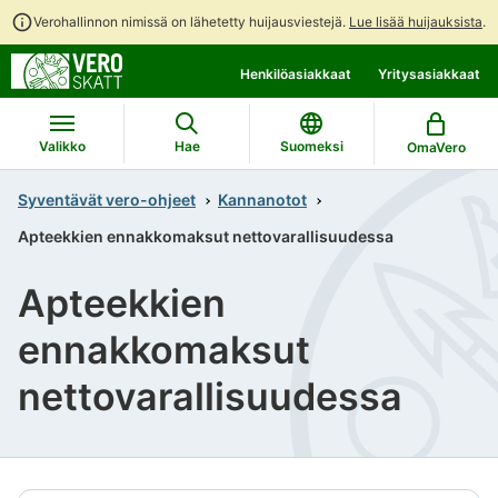
Verohallinnon nimissä on lähetetty huijausviestejä.
Lue lisää huijauksista
.
Siirry
Siirry
Henkilöasiakkaat
Yritysasiakkaat
suoraan
koko
sisältöön
sivuston
hakuun
Valikko
Hae
Suomeksi
OmaVero
Syventävät vero-ohjeet
Kannanotot
Apteekkien ennakkomaksut nettovarallisuudessa
Apteekkien
ennakkomaksut
nettovarallisuudessa