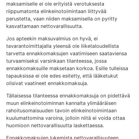
maksamiselle ei ole erityistä verotuksesta
riippumatonta elinkeinotoimintaan liittyvää
perustetta, vaan niiden maksamisella on pyritty
kasvattamaan nettovarallisuutta.
Jos apteekin maksuvalmius on hyvä, ei
tavarantoimittajalla yleensä ole liiketaloudellista
tarvetta ennakkomaksujen vaatimiseen saataviensa
turvaamiseksi varsinkaan tilanteessa, jossa
ennakkomaksuille maksetaan korkoa. Esille tulleissa
tapauksissa ei ole edes esitetty, että lääketukut
olisivat vaatineet ennakkomaksuja.
Tällaisessa tilanteessa ennakkomaksuja on pidettävä
muun elinkeinotoiminnan kannalta ylimääräisen
rahoitusomaisuuden tavoin elinkeinotoimintaan
kuulumattomina varoina, jolloin niitä ei voida ottaa
huomioon nettovarallisuutta laskettaessa.
Ennakkomaksujen lukemista nettovarallisuuteen