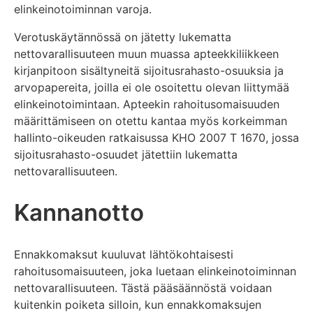
elinkeinotoiminnan varoja.
Verotuskäytännössä on jätetty lukematta
nettovarallisuuteen muun muassa apteekkiliikkeen
kirjanpitoon sisältyneitä sijoitusrahasto-osuuksia ja
arvopapereita, joilla ei ole osoitettu olevan liittymää
elinkeinotoimintaan. Apteekin rahoitusomaisuuden
määrittämiseen on otettu kantaa myös korkeimman
hallinto-oikeuden ratkaisussa KHO 2007 T 1670, jossa
sijoitusrahasto-osuudet jätettiin lukematta
nettovarallisuuteen.
Kannanotto
Ennakkomaksut kuuluvat lähtökohtaisesti
rahoitusomaisuuteen, joka luetaan elinkeinotoiminnan
nettovarallisuuteen. Tästä pääsäännöstä voidaan
kuitenkin poiketa silloin, kun ennakkomaksujen