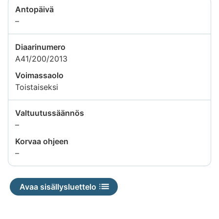
Antopäivä
Tietoa
–
ei
saatavilla
Diaarinumero
A41/200/2013
Voimassaolo
Toistaiseksi
Valtuutussäännös
Tietoa
–
ei
Korvaa ohjeen
saatavilla
Tietoa
–
ei
saatavilla
Avaa sisällysluettelo