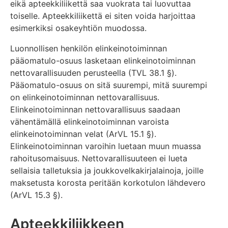
eikä apteekkiliikettä saa vuokrata tai luovuttaa
toiselle. Apteekkiliikettä ei siten voida harjoittaa
esimerkiksi osakeyhtiön muodossa.
Luonnollisen henkilön elinkeinotoiminnan
pääomatulo-osuus lasketaan elinkeinotoiminnan
nettovarallisuuden perusteella (TVL 38.1 §).
Pääomatulo-osuus on sitä suurempi, mitä suurempi
on elinkeinotoiminnan nettovarallisuus.
Elinkeinotoiminnan nettovarallisuus saadaan
vähentämällä elinkeinotoiminnan varoista
elinkeinotoiminnan velat (ArVL 15.1 §).
Elinkeinotoiminnan varoihin luetaan muun muassa
rahoitusomaisuus. Nettovarallisuuteen ei lueta
sellaisia talletuksia ja joukkovelkakirjalainoja, joille
maksetusta korosta peritään korkotulon lähdevero
(ArVL 15.3 §).
Apteekkiliikkeen