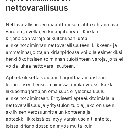
nettovarallisuus
Nettovarallisuuden määrittämisen lähtökohtana ovat
varojen ja velkojen kirjanpitoarvot. Kaikkia
kirjanpidon varoja ei kuitenkaan lueta
elinkeinotoiminnan nettovarallisuuteen. Liikkeen- ja
ammatinharjoittajan kirjanpidossa voi olla esimerkiksi
henkilökohtaisen toiminnan tulolähteen varoja, joita ei
voida lukea nettovarallisuuteen.
Apteekkiliikettä voidaan harjoittaa ainoastaan
luonnollisen henkilön nimissä, minkä vuoksi kaikki
liikkeenharjoittajan omaisuus ei yleensä kuulu
elinkeinotoimintaan. Erityisesti apteekkitoimialalla
nettovarallisuus ja yritystulon tulolajijako on usein
aktiivisen verosuunnittelun kohteena ja
apteekkiliikkeissä esiintyy varsin usein tilanteita,
joissa kirjanpidossa on myös muita kuin