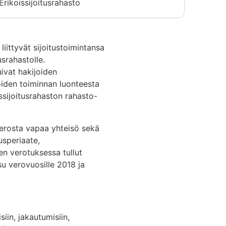
Erikoissijoitusrahasto
iittyvät sijoitustoimintansa
usrahastolle.
ivat hakijoiden
joiden toiminnan luonteesta
ssijoitusrahaston rahasto-
 verosta vapaa yhteisö sekä
usperiaate,
en verotuksessa tullut
u verovuosille 2018 ja
iin, jakautumisiin,