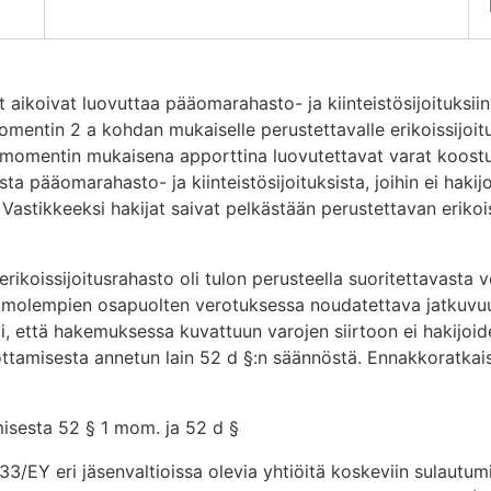
koivat luovuttaa pääomarahasto- ja kiinteistösijoituksiin l
momentin 2 a kohdan mukaiselle perustettavalle erikoissijoit
2 momentin mukaisena apporttina luovutettavat varat koostu
sta pääomarahasto- ja kiinteistösijoituksista, joihin ei haki
 Vastikkeeksi hakijat saivat pelkästään perustettavan erikoi
erikoissijoitusrahasto oli tulon perusteella suoritettavasta
ron molempien osapuolten verotuksessa noudatettava jatkuvu
, että hakemuksessa kuvattuun varojen siirtoon ei hakijoid
ottamisesta annetun lain 52 d §:n säännöstä. Ennakkoratkais
misesta 52 § 1 mom. ja 52 d §
3/EY eri jäsenvaltioissa olevia yhtiöitä koskeviin sulautumis