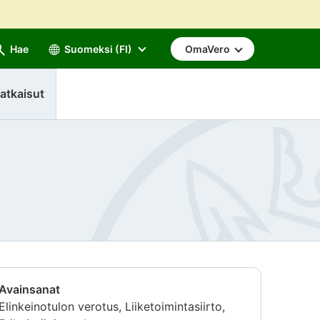
Hae
Suomeksi (FI)
OmaVero
atkaisut
Avainsanat
Elinkeinotulon verotus, Liiketoimintasiirto,