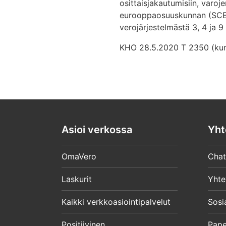
osittaisjakautumisiin, varoj
eurooppaosuuskunnan (SCE) s
verojärjestelmästä 3, 4 ja 9 
KHO 28.5.2020 T 2350 (kumo
Asioi verkossa
Yht
OmaVero
Chat
Laskurit
Yhte
Kaikki verkkoasiointipalvelut
Sosi
Positiivinen
Pape