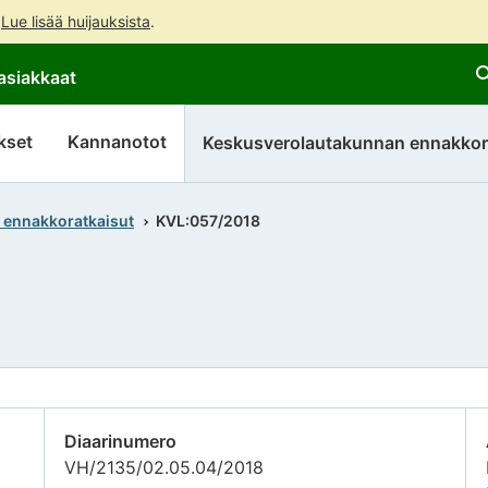
.
Lue lisää huijauksista
.
Siirry
Siirry
asiakkaat
suoraan
koko
sisältöön
sivuston
hakuun
kset
Kannanotot
Keskusverolautakunnan ennakkor
 ennakkoratkaisut
KVL:057/2018
Diaarinumero
VH/2135/02.05.04/2018