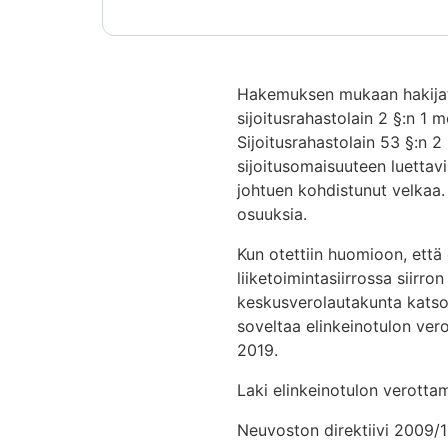
Hakemuksen mukaan hakijat ai
sijoitusrahastolain 2 §:n 1 
Sijoitusrahastolain 53 §:n 
sijoitusomaisuuteen luettavi
johtuen kohdistunut velkaa.
osuuksia.
Kun otettiin huomioon, että 
liiketoimintasiirrossa siir
keskusverolautakunta katsoi
soveltaa elinkeinotulon ver
2019.
Laki elinkeinotulon verotta
Neuvoston direktiivi 2009/13