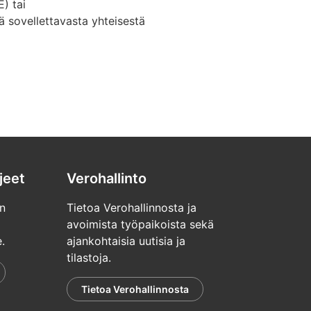
) tai
 sovellettavasta yhteisestä
jeet
Verohallinto
n
Tietoa Verohallinnosta ja
avoimista työpaikoista sekä
.
ajankohtaisia uutisia ja
tilastoja.
Tietoa Verohallinnosta