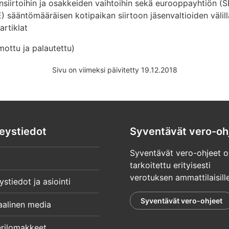
ensiirtoihin ja osakkeiden vaihtoihin sekä eurooppayhtiön (SE
ääntömääräisen kotipaikan siirtoon jäsenvaltioiden välillä
artiklat
ttu ja palautettu)
Sivu on viimeksi päivitetty 19.12.2018
eystiedot
Syventävät vero-oh
Syventävät vero-ohjeet o
tarkoitettu erityisesti
verotuksen ammattilaisille
ystiedot ja asiointi
Syventävät vero-ohjeet
aalinen media
rilomakkeet