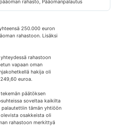
pääoman rahasto, Pääomanpalautus
 yhteensä 250.000 euron
ääoman rahastoon. Lisäksi
n yhteydessä rahastoon
oitetun vapaan oman
jakohetkellä hakija oli
.249,60 euroa.
17 tekemän päätöksen
uhteissa soveltaa kaikilta
e palautettiin tämän yhtiöön
olevista osakkeista oli
man rahastoon merkittyä