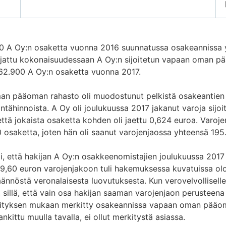
00 A Oy:n osaketta vuonna 2016 suunnatussa osakeannissa
kirjattu kokonaisuudessaan A Oy:n sijoitetun vapaan oman p
 62.900 A Oy:n osaketta vuonna 2017.
man pääoman rahasto oli muodostunut pelkistä osakeantie
intähinnoista. A Oy oli joulukuussa 2017 jakanut varoja sij
tä jokaista osaketta kohden oli jaettu 0,624 euroa. Varojen
 osaketta, joten hän oli saanut varojenjaossa yhteensä 195
i, että hakijan A Oy:n osakkeenomistajien joulukuussa 20
9,60 euron varojenjakoon tuli hakemuksessa kuvatuissa olos
äännöstä veronalaisesta luovutuksesta. Kun verovelvollisell
sillä, että vain osa hakijan saaman varojenjaon perusteena 
vityksen mukaan merkitty osakeannissa vapaan oman pääo
ankittu muulla tavalla, ei ollut merkitystä asiassa.