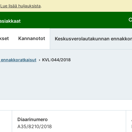
.
Lue lisää huijauksista
.
Siirry
Siirry
asiakkaat
suoraan
koko
sisältöön
sivuston
hakuun
kset
Kannanotot
Keskusverolautakunnan ennakkor
 ennakkoratkaisut
KVL:044/2018
Diaarinumero
A35/8210/2018