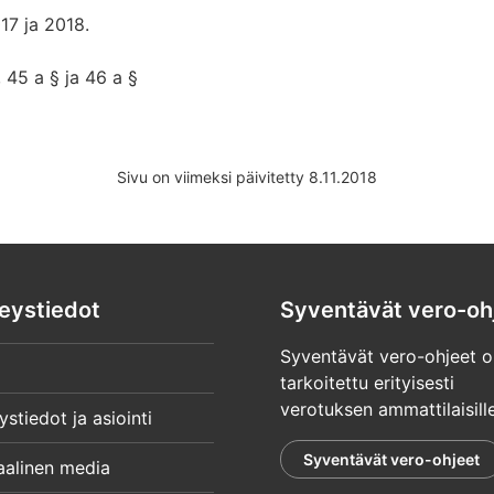
17 ja 2018.
 45 a § ja 46 a §
Sivu on viimeksi päivitetty 8.11.2018
eystiedot
Syventävät vero-oh
Syventävät vero-ohjeet o
tarkoitettu erityisesti
verotuksen ammattilaisille
ystiedot ja asiointi
Syventävät vero-ohjeet
aalinen media