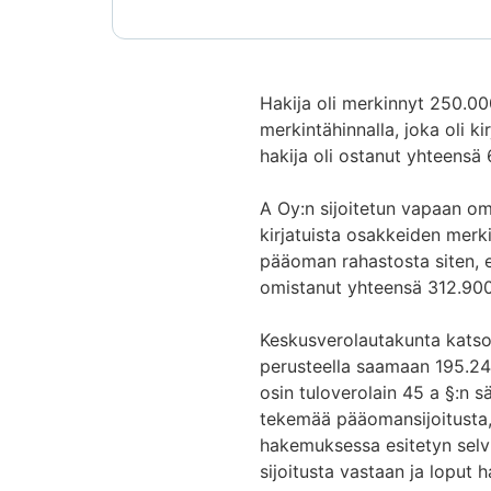
Hakija oli merkinnyt 250.0
merkintähinnalla, joka oli 
hakija oli ostanut yhteensä
A Oy:n sijoitetun vapaan o
kirjatuista osakkeiden merk
pääoman rahastosta siten, et
omistanut yhteensä 312.900
Keskusverolautakunta katso
perusteella saamaan 195.24
osin tuloverolain 45 a §:n s
tekemää pääomansijoitusta, 
hakemuksessa esitetyn sel
sijoitusta vastaan ja loput h