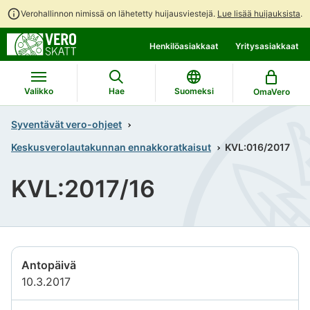
Verohallinnon nimissä on lähetetty huijausviestejä.
Lue lisää huijauksista
.
Siirry
Siirry
Henkilöasiakkaat
Yritysasiakkaat
suoraan
koko
sisältöön
sivuston
hakuun
Valikko
Hae
Suomeksi
OmaVero
Syventävät vero-ohjeet
Keskusverolautakunnan ennakkoratkaisut
KVL:016/2017
KVL:2017/16
Antopäivä
10.3.2017