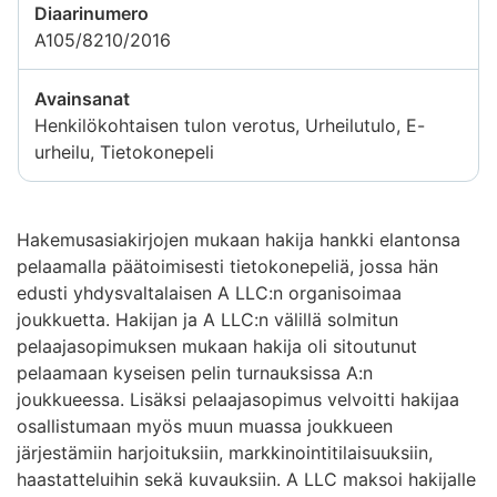
Diaarinumero
A105/8210/2016
Avainsanat
Henkilökohtaisen tulon verotus, Urheilutulo, E-
urheilu, Tietokonepeli
Hakemusasiakirjojen mukaan hakija hankki elantonsa
pelaamalla päätoimisesti tietokonepeliä, jossa hän
edusti yhdysvaltalaisen A LLC:n organisoimaa
joukkuetta. Hakijan ja A LLC:n välillä solmitun
pelaajasopimuksen mukaan hakija oli sitoutunut
pelaamaan kyseisen pelin turnauksissa A:n
joukkueessa. Lisäksi pelaajasopimus velvoitti hakijaa
osallistumaan myös muun muassa joukkueen
järjestämiin harjoituksiin, markkinointitilaisuuksiin,
haastatteluihin sekä kuvauksiin. A LLC maksoi hakijalle