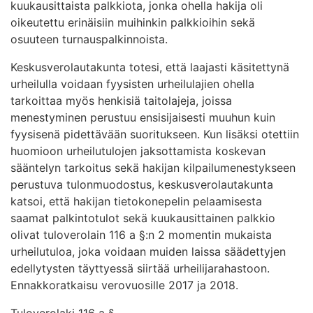
kuukausittaista palkkiota, jonka ohella hakija oli
oikeutettu erinäisiin muihinkin palkkioihin sekä
osuuteen turnauspalkinnoista.
Keskusverolautakunta totesi, että laajasti käsitettynä
urheilulla voidaan fyysisten urheilulajien ohella
tarkoittaa myös henkisiä taitolajeja, joissa
menestyminen perustuu ensisijaisesti muuhun kuin
fyysisenä pidettävään suoritukseen. Kun lisäksi otettiin
huomioon urheilutulojen jaksottamista koskevan
sääntelyn tarkoitus sekä hakijan kilpailumenestykseen
perustuva tulonmuodostus, keskusverolautakunta
katsoi, että hakijan tietokonepelin pelaamisesta
saamat palkintotulot sekä kuukausittainen palkkio
olivat tuloverolain 116 a §:n 2 momentin mukaista
urheilutuloa, joka voidaan muiden laissa säädettyjen
edellytysten täyttyessä siirtää urheilijarahastoon.
Ennakkoratkaisu verovuosille 2017 ja 2018.
Tuloverolaki 116 a §