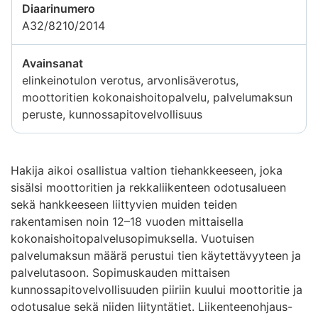
Diaarinumero
A32/8210/2014
Avainsanat
elinkeinotulon verotus, arvonlisäverotus,
moottoritien kokonaishoitopalvelu, palvelumaksun
peruste, kunnossapitovelvollisuus
Hakija aikoi osallistua valtion tiehankkeeseen, joka
sisälsi moottoritien ja rekkaliikenteen odotusalueen
sekä hankkeeseen liittyvien muiden teiden
rakentamisen noin 12–18 vuoden mittaisella
kokonaishoitopalvelusopimuksella. Vuotuisen
palvelumaksun määrä perustui tien käytettävyyteen ja
palvelutasoon. Sopimuskauden mittaisen
kunnossapitovelvollisuuden piiriin kuului moottoritie ja
odotusalue sekä niiden liityntätiet. Liikenteenohjaus-