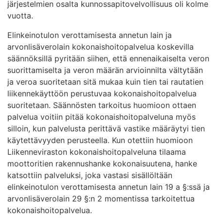
järjestelmien osalta kunnossapitovelvollisuus oli kolme
vuotta.
Elinkeinotulon verottamisesta annetun lain ja
arvonlisäverolain kokonaishoitopalvelua koskevilla
säännöksillä pyritään siihen, että ennenaikaiselta veron
suorittamiselta ja veron määrän arvioinnilta vältytään
ja veroa suoritetaan sitä mukaa kuin tien tai rautatien
liikennekäyttöön perustuvaa kokonaishoitopalvelua
suoritetaan. Säännösten tarkoitus huomioon ottaen
palvelua voitiin pitää kokonaishoitopalveluna myös
silloin, kun palvelusta perittävä vastike määräytyi tien
käytettävyyden perusteella. Kun otettiin huomioon
Liikenneviraston kokonaishoitopalveluna tilaama
moottoritien rakennushanke kokonaisuutena, hanke
katsottiin palveluksi, joka vastasi sisällöltään
elinkeinotulon verottamisesta annetun lain 19 a §:ssä ja
arvonlisäverolain 29 §:n 2 momentissa tarkoitettua
kokonaishoitopalvelua.