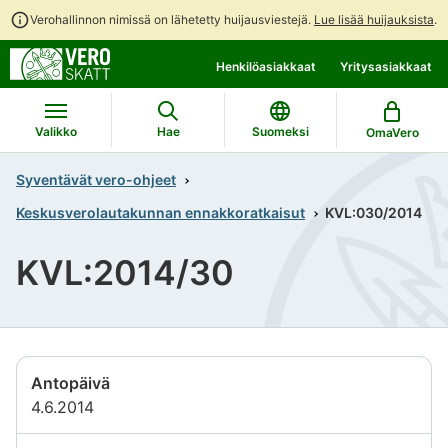
Verohallinnon nimissä on lähetetty huijausviestejä.
Lue lisää huijauksista
.
Siirry
Siirry
Henkilöasiakkaat
Yritysasiakkaat
suoraan
koko
sisältöön
sivuston
hakuun
Valikko
Hae
Suomeksi
OmaVero
Syventävät vero-ohjeet
Keskusverolautakunnan ennakkoratkaisut
KVL:030/2014
KVL:2014/30
Antopäivä
4.6.2014