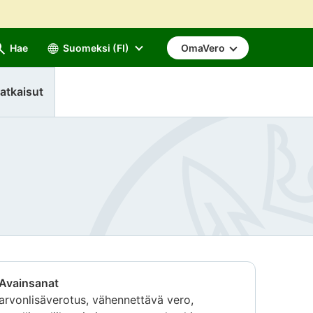
Hae
Suomeksi (FI)
OmaVero
atkaisut
Avainsanat
arvonlisäverotus, vähennettävä vero,