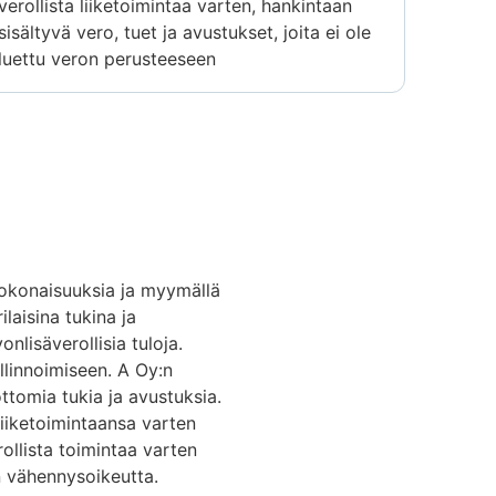
verollista liiketoimintaa varten, hankintaan
sisältyvä vero, tuet ja avustukset, joita ei ole
luettu veron perusteeseen
kokonaisuuksia ja myymällä
laisina tukina ja
onlisäverollisia tuloja.
allinnoimiseen. A Oy:n
ottomia tukia ja avustuksia.
liiketoimintaansa varten
ollista toimintaa varten
:n vähennysoikeutta.