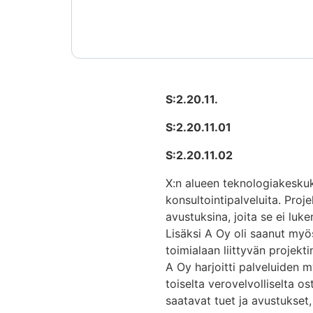
S:2.20.11.
S:2.20.11.01
S:2.20.11.02
X:n alueen teknologiakeskuk
konsultointipalveluita. Proj
avustuksina, joita se ei luke
Lisäksi A Oy oli saanut myös
toimialaan liittyvän projekt
A Oy harjoitti palveluiden m
toiselta verovelvolliselta o
saatavat tuet ja avustukset,