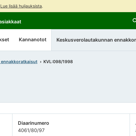
.
Lue lisää huijauksista
.
Siirry
Siirry
asiakkaat
suoraan
koko
sisältöön
sivuston
hakuun
kset
Kannanotot
Keskusverolautakunnan ennakkor
 ennakkoratkaisut
KVL:098/1998
Diaarinumero
4061/80/97