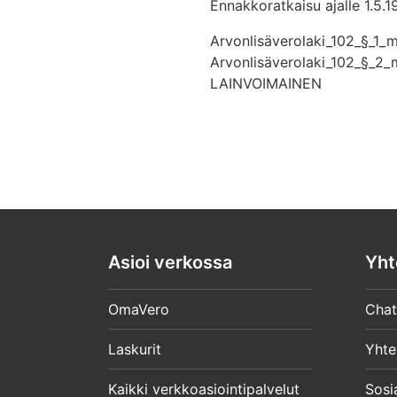
Ennakkoratkaisu ajalle 1.5.1
Arvonlisäverolaki_102_§_1_
Arvonlisäverolaki_102_§_2
LAINVOIMAINEN
Asioi verkossa
Yht
OmaVero
Chat
Laskurit
Yhte
Kaikki verkkoasiointipalvelut
Sosi