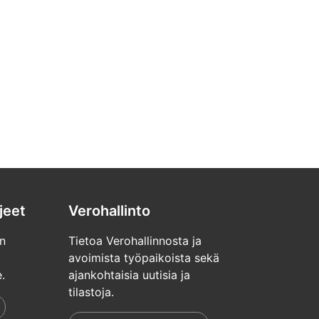
jeet
Verohallinto
n
Tietoa Verohallinnosta ja
avoimista työpaikoista sekä
.
ajankohtaisia uutisia ja
tilastoja.