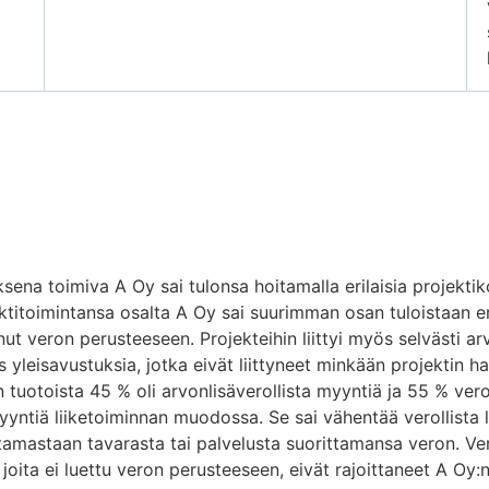
sena toimiva A Oy sai tulonsa hoitamalla erilaisia projekti
ektitoimintansa osalta A Oy sai suurimman osan tuloistaan eri
nut veron perusteeseen. Projekteihin liittyi myös selvästi arv
 yleisavustuksia, jotka eivät liittyneet minkään projektin h
in tuotoista 45 % oli arvonlisäverollista myyntiä ja 55 % ver
yyntiä liiketoiminnan muodossa. Se sai vähentää verollista 
stamastaan tavarasta tai palvelusta suorittamansa veron. Ver
 joita ei luettu veron perusteeseen, eivät rajoittaneet A Oy