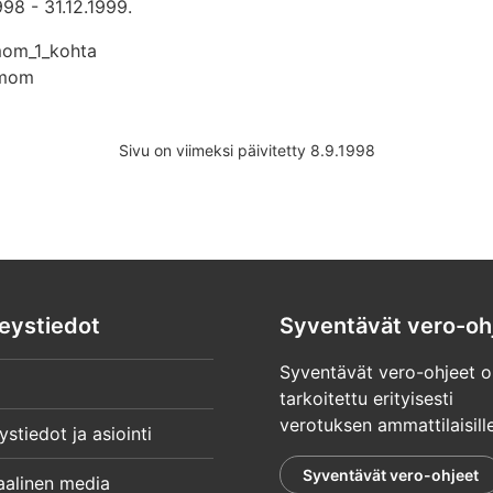
998 - 31.12.1999.
mom_1_kohta
_mom
Sivu on viimeksi päivitetty 8.9.1998
eystiedot
Syventävät vero-oh
Syventävät vero-ohjeet o
tarkoitettu erityisesti
verotuksen ammattilaisille
ystiedot ja asiointi
Syventävät vero-ohjeet
aalinen media