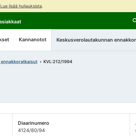
.
Lue lisää huijauksista
.
Siirry
Siirry
asiakkaat
suoraan
koko
sisältöön
sivuston
hakuun
kset
Kannanotot
Keskusverolautakunnan ennakkor
 ennakkoratkaisut
KVL:212/1994
Diaarinumero
4124/80/94