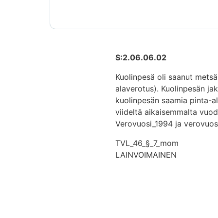
S:2.06.06.02
Kuolinpesä oli saanut metsä
alaverotus). Kuolinpesän ja
kuolinpesän saamia pinta-al
viideltä aikaisemmalta vuod
Verovuosi_1994 ja verovuos
TVL_46_§_7_mom
LAINVOIMAINEN