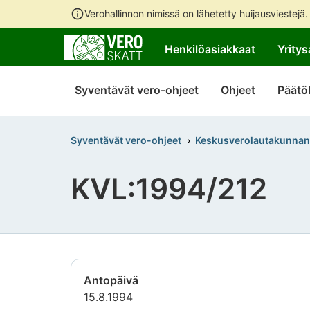
Verohallinnon nimissä on lähetetty huijausviestejä
Henkilöasiakkaat
Yritys
Syventävät vero-ohjeet
Ohjeet
Päätö
Syventävät vero-ohjeet
Keskusverolautakunnan
KVL:1994/212
Antopäivä
15.8.1994