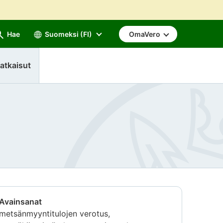
Hae
Suomeksi (FI)
OmaVero
atkaisut
Avainsanat
metsänmyyntitulojen verotus,