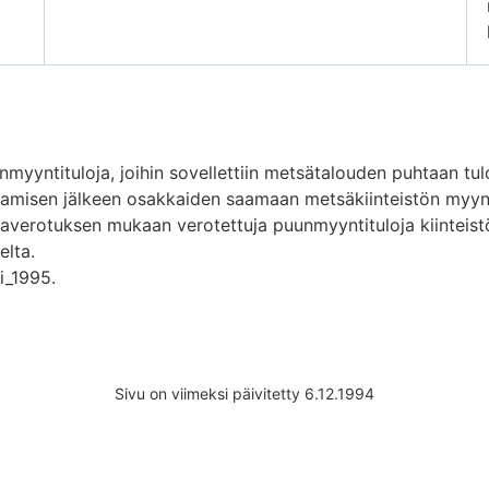
nmyyntituloja, joihin sovellettiin metsätalouden puhtaan tul
kamisen jälkeen osakkaiden saamaan metsäkiinteistön myyntih
averotuksen mukaan verotettuja puunmyyntituloja kiinteist
elta.
i_1995.
Sivu on viimeksi päivitetty 6.12.1994