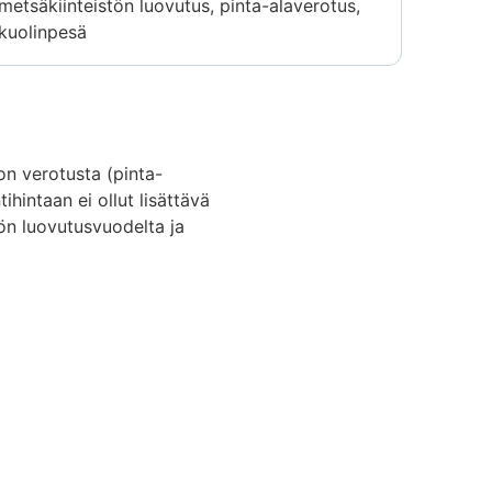
metsäkiinteistön luovutus, pinta-alaverotus,
kuolinpesä
on verotusta (pinta-
intaan ei ollut lisättävä
ön luovutusvuodelta ja