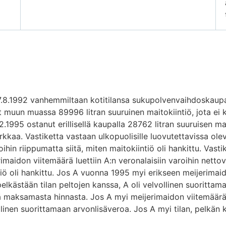
 17.8.1992 vanhemmiltaan kotitilansa sukupolvenvaihdoskaup
t muun muassa 89996 litran suuruinen maitokiintiö, jota ei 
.2.1995 ostanut erillisellä kaupalla 28762 litran suuruisen m
kaa. Vastiketta vastaan ulkopuolisille luovutettavissa ole
roihin riippumatta siitä, miten maitokiintiö oli hankittu. Vast
imaidon viitemäärä luettiin A:n veronalaisiin varoihin nettov
ntiö oli hankittu. Jos A vuonna 1995 myi erikseen meijerimai
elkästään tilan peltojen kanssa, A oli velvollinen suorittam
ä maksamasta hinnasta. Jos A myi meijerimaidon viitemäär
llinen suorittamaan arvonlisäveroa. Jos A myi tilan, pelkän k