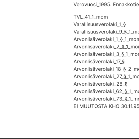
Verovuosi_1995. Ennakkotieto
TVL_41_1_mom
Varallisuusverolaki_1_§
Varallisuusverolaki_9_§_1_
Arvonlisäverolaki_1_§_1_mo
Arvonlisäverolaki_2_§_1_m
Arvonlisäverolaki_3_§_1_m
Arvonlisäverolaki_17_§
Arvonlisäverolaki_18_§_2_
Arvonlisäverolaki_27_§_1_
Arvonlisäverolaki_28_§
Arvonlisäverolaki_62_§_1_
Arvonlisäverolaki_73_§_1_
EI MUUTOSTA KHO 30.11.95