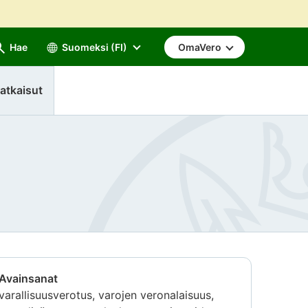
Hae
Suomeksi (FI)
OmaVero
atkaisut
Avainsanat
varallisuusverotus, varojen veronalaisuus,