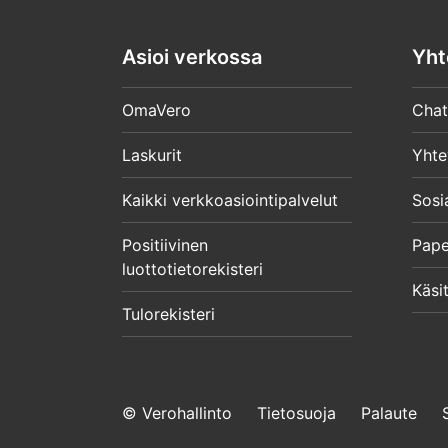
Asioi verkossa
Yht
OmaVero
Chat
Laskurit
Yhte
Kaikki verkkoasiointipalvelut
Sosi
Positiivinen
Pape
luottotietorekisteri
Käsit
Tulorekisteri
© Verohallinto
Tietosuoja
Palaute