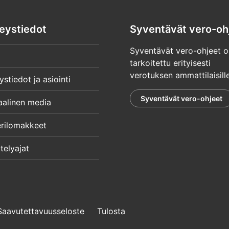
eystiedot
Syventävät vero-oh
Syventävät vero-ohjeet o
tarkoitettu erityisesti
verotuksen ammattilaisille
ystiedot ja asiointi
Syventävät vero-ohjeet
aalinen media
rilomakkeet
telyajat
Saavutettavuusseloste
Tulosta