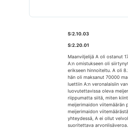
S:2.10.03
S:2.20.01
Maanviljelijä A oli ostanut
A:n omistukseen oli siirtyny
erikseen hinnoiteltu. A oli 8
hän oli maksanut 70000 mark
luettiin A:n veronalaisiin va
luovutettavissa oleva meijer
riippumatta siitä, miten kii
meijerimaidon viitemäärän p
meijerimaidon viitemääräst
yhteydessä, A ei ollut velvo
suoritettava arvonlisäveroa.