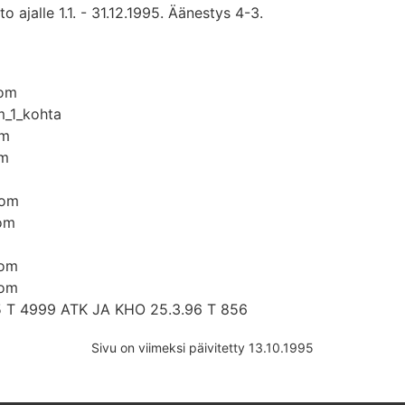
 ajalle 1.1. - 31.12.1995. Äänestys 4-3.
mom
m_1_kohta
om
om
mom
mom
mom
mom
 T 4999 ATK JA KHO 25.3.96 T 856
Sivu on viimeksi päivitetty 13.10.1995