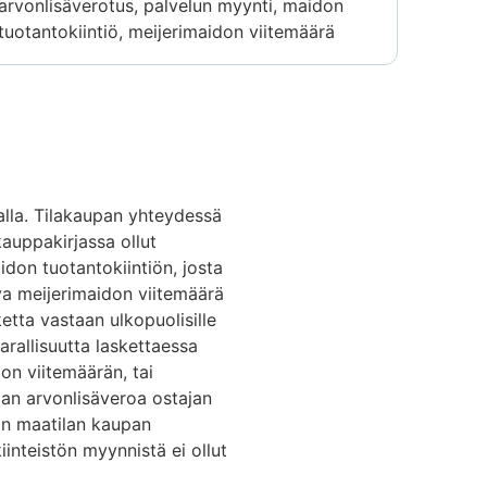
arvonlisäverotus, palvelun myynti, maidon
tuotantokiintiö, meijerimaidon viitemäärä
alla. Tilakaupan yhteydessä
kauppakirjassa ollut
aidon tuotantokiintiön, josta
va meijerimaidon viitemäärä
iketta vastaan ulkopuolisille
arallisuutta laskettaessa
don viitemäärän, tai
aan arvonlisäveroa ostajan
än maatilan kaupan
iinteistön myynnistä ei ollut