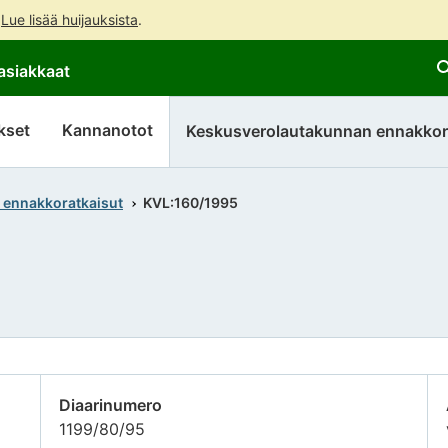
.
Lue lisää huijauksista
.
Siirry
Siirry
asiakkaat
suoraan
koko
sisältöön
sivuston
hakuun
kset
Kannanotot
Keskusverolautakunnan ennakkor
 ennakkoratkaisut
KVL:160/1995
Diaarinumero
1199/80/95