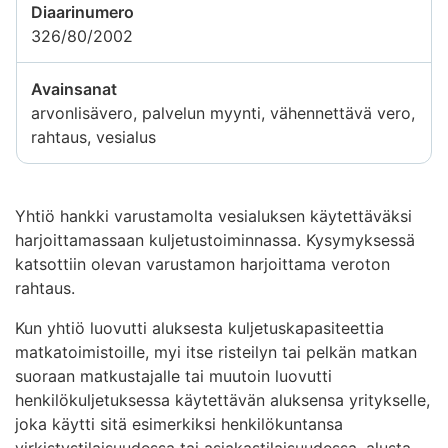
Diaarinumero
326/80/2002
Avainsanat
arvonlisävero, palvelun myynti, vähennettävä vero,
rahtaus, vesialus
Yhtiö hankki varustamolta vesialuksen käytettäväksi
harjoittamassaan kuljetustoiminnassa. Kysymyksessä
katsottiin olevan varustamon harjoittama veroton
rahtaus.
Kun yhtiö luovutti aluksesta kuljetuskapasiteettia
matkatoimistoille, myi itse risteilyn tai pelkän matkan
suoraan matkustajalle tai muutoin luovutti
henkilökuljetuksessa käytettävän aluksensa yritykselle,
joka käytti sitä esimerkiksi henkilökuntansa
virkistystilaisuudessa tai asiakastilaisuudessa, alusta