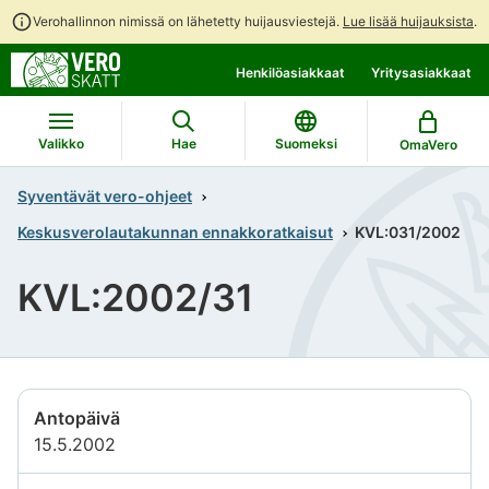
Verohallinnon nimissä on lähetetty huijausviestejä.
Lue lisää huijauksista
.
Siirry
Siirry
Henkilöasiakkaat
Yritysasiakkaat
suoraan
koko
sisältöön
sivuston
hakuun
Valikko
Hae
Suomeksi
OmaVero
Syventävät vero-ohjeet
Keskusverolautakunnan ennakkoratkaisut
KVL:031/2002
KVL:2002/31
Antopäivä
15.5.2002