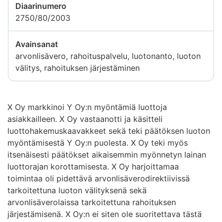
Diaarinumero
2750/80/2003
Avainsanat
arvonlisävero, rahoituspalvelu, luotonanto, luoton
välitys, rahoituksen järjestäminen
X Oy markkinoi Y Oy:n myöntämiä luottoja
asiakkailleen. X Oy vastaanotti ja käsitteli
luottohakemuskaavakkeet sekä teki päätöksen luoton
myöntämisestä Y Oy:n puolesta. X Oy teki myös
itsenäisesti päätökset aikaisemmin myönnetyn lainan
luottorajan korottamisesta. X Oy harjoittamaa
toimintaa oli pidettävä arvonlisäverodirektiivissä
tarkoitettuna luoton välityksenä sekä
arvonlisäverolaissa tarkoitettuna rahoituksen
järjestämisenä. X Oy:n ei siten ole suoritettava tästä