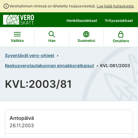
Verohallinnon nimissä on lähetetty huijausviestejä.
Lue lisää huijauksista
.
Siirry
Siirry
Henkilöasiakkaat
Yritysasiakkaat
suoraan
koko
sisältöön
sivuston
hakuun
Valikko
Hae
Suomeksi
OmaVero
Syventävät vero-ohjeet
Keskusverolautakunnan ennakkoratkaisut
KVL:081/2003
KVL:2003/81
Antopäivä
26.11.2003