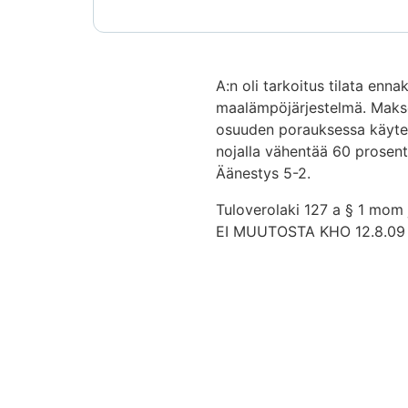
A:n oli tarkoitus tilata enn
maalämpöjärjestelmä. Makset
osuuden porauksessa käytett
nojalla vähentää 60 prosen
Äänestys 5-2.
Tuloverolaki 127 a § 1 mom 
EI MUUTOSTA KHO 12.8.09 