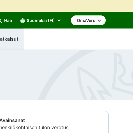
Hae
Suomeksi (FI)
OmaVero
atkaisut
Avainsanat
henkilökohtaisen tulon verotus,