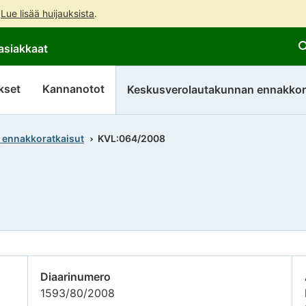
.
Lue lisää huijauksista
.
Siirry
Siirry
asiakkaat
suoraan
koko
sisältöön
sivuston
hakuun
kset
Kannanotot
Keskusverolautakunnan ennakkor
 ennakkoratkaisut
KVL:064/2008
Diaarinumero
1593/80/2008