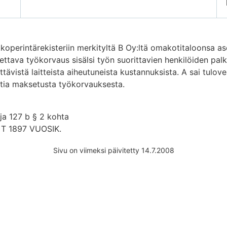
akkoperintärekisteriin merkityltä B Oy:ltä omakotitaloonsa a
tava työkorvaus sisälsi työn suorittavien henkilöiden palk
ävistä laitteista aiheutuneista kustannuksista. A sai tulov
ttia maksetusta työkorvauksesta.
ja 127 b § 2 kohta
T 1897 VUOSIK.
Sivu on viimeksi päivitetty 14.7.2008