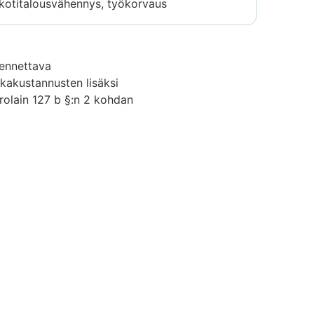
kotitalousvähennys, työkorvaus
sennettava
kakustannusten lisäksi
erolain 127 b §:n 2 kohdan