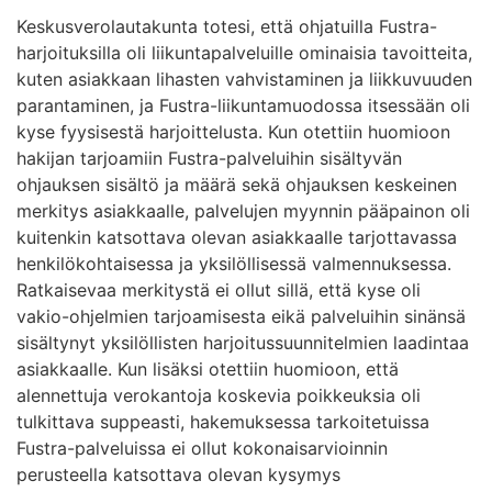
Keskusverolautakunta totesi, että ohjatuilla Fustra-
harjoituksilla oli liikuntapalveluille ominaisia tavoitteita,
kuten asiakkaan lihasten vahvistaminen ja liikkuvuuden
parantaminen, ja Fustra-liikuntamuodossa itsessään oli
kyse fyysisestä harjoittelusta. Kun otettiin huomioon
hakijan tarjoamiin Fustra-palveluihin sisältyvän
ohjauksen sisältö ja määrä sekä ohjauksen keskeinen
merkitys asiakkaalle, palvelujen myynnin pääpainon oli
kuitenkin katsottava olevan asiakkaalle tarjottavassa
henkilökohtaisessa ja yksilöllisessä valmennuksessa.
Ratkaisevaa merkitystä ei ollut sillä, että kyse oli
vakio-ohjelmien tarjoamisesta eikä palveluihin sinänsä
sisältynyt yksilöllisten harjoitussuunnitelmien laadintaa
asiakkaalle. Kun lisäksi otettiin huomioon, että
alennettuja verokantoja koskevia poikkeuksia oli
tulkittava suppeasti, hakemuksessa tarkoitetuissa
Fustra-palveluissa ei ollut kokonaisarvioinnin
perusteella katsottava olevan kysymys