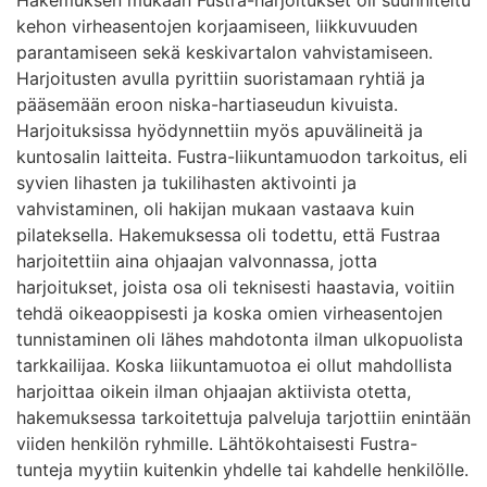
kehon virheasentojen korjaamiseen, liikkuvuuden
parantamiseen sekä keskivartalon vahvistamiseen.
Harjoitusten avulla pyrittiin suoristamaan ryhtiä ja
pääsemään eroon niska-hartiaseudun kivuista.
Harjoituksissa hyödynnettiin myös apuvälineitä ja
kuntosalin laitteita. Fustra-liikuntamuodon tarkoitus, eli
syvien lihasten ja tukilihasten aktivointi ja
vahvistaminen, oli hakijan mukaan vastaava kuin
pilateksella. Hakemuksessa oli todettu, että Fustraa
harjoitettiin aina ohjaajan valvonnassa, jotta
harjoitukset, joista osa oli teknisesti haastavia, voitiin
tehdä oikeaoppisesti ja koska omien virheasentojen
tunnistaminen oli lähes mahdotonta ilman ulkopuolista
tarkkailijaa. Koska liikuntamuotoa ei ollut mahdollista
harjoittaa oikein ilman ohjaajan aktiivista otetta,
hakemuksessa tarkoitettuja palveluja tarjottiin enintään
viiden henkilön ryhmille. Lähtökohtaisesti Fustra-
tunteja myytiin kuitenkin yhdelle tai kahdelle henkilölle.