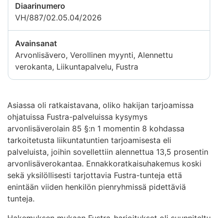
Diaarinumero
VH/887/02.05.04/2026
Avainsanat
Arvonlisävero, Verollinen myynti, Alennettu
verokanta, Liikuntapalvelu, Fustra
Asiassa oli ratkaistavana, oliko hakijan tarjoamissa
ohjatuissa Fustra-palveluissa kysymys
arvonlisäverolain 85 §:n 1 momentin 8 kohdassa
tarkoitetusta liikuntatuntien tarjoamisesta eli
palveluista, joihin sovellettiin alennettua 13,5 prosentin
arvonlisäverokantaa. Ennakkoratkaisuhakemus koski
sekä yksilöllisesti tarjottavia Fustra-tunteja että
enintään viiden henkilön pienryhmissä pidettäviä
tunteja.
Hakemuksen mukaan Fustra-harjoitukset oli suunniteltu