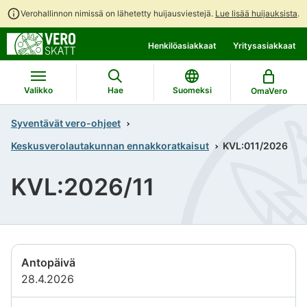
Verohallinnon nimissä on lähetetty huijausviestejä.
Lue lisää huijauksista
.
Siirry
Siirry
Henkilöasiakkaat
Yritysasiakkaat
suoraan
koko
sisältöön
sivuston
hakuun
Valikko
Hae
Suomeksi
OmaVero
Syventävät vero-ohjeet
Keskusverolautakunnan ennakkoratkaisut
KVL:011/2026
KVL:2026/11
Antopäivä
28.4.2026