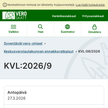
Verohallinnon nimissä on lähetetty huijausviestejä.
Lue lisää huijauksista
.
Siirry
Siirry
Henkilöasiakkaat
Yritysasiakkaat
suoraan
koko
sisältöön
sivuston
hakuun
Valikko
Hae
Suomeksi
OmaVero
Syventävät vero-ohjeet
Keskusverolautakunnan ennakkoratkaisut
KVL:09/2026
KVL:2026/9
Antopäivä
27.3.2026