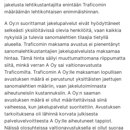
jakelusta lehtikustantajilta enintään Traficomin
määräämän lehtikohtaisen enimmäishinnan.
A Oy:n suorittamat jakelupalvelut eivät hyödyttäneet
selkeästi yksilöitävissä olevia henkilöitä, vaan kaikkia
nykyisiä ja tulevia sanomalehtien tilaajia tietyllä
alueella. Traficomin maksama avustus ei pienentänyt
sanomalehtikustantajien jakelupalveluista maksamaa
hintaa. Tämä hinta säilyi muuttumattomana riippumatta
siitä, minkä verran A Oy sai valtionavustusta
Traficomilta. Traficomin A Oy:lle maksaman lopullisen
avustuksen määrä ei perustunut yksittäisten jaettujen
sanomalehtien määriin, vaan jakelutoiminnasta
aiheutuneisiin kustannuksiin. A Oy:n saaman
avustuksen määrä ei ollut määritettävissä siinä
vaiheessa, kun jakelupalvelut suoritettiin. Avustuksen
tarkoituksena oli lähinnä korvata julkisesta
palveluvelvoitteesta A Oy:lle aiheutuneet tappiot.
Näissä olosuhteissa valtionavustuksella ei ollut suoraa