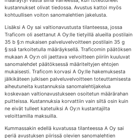
kustannukset olivat tiedossa. Avustus kattoi myös
kohtuullisen voiton sanomalehtien jakelusta.
Lisäksi A Oy sai valtionavustusta tilanteessa, jossa
Traficom oli asettanut A Oy:lle tietyillä alueilla postilain
35 b §:n mukaisen palveluvelvoitteen postilain 35 g
§:ssä tarkoitetulla määräyksellä. Traficomin päätöksen
mukaan A Oy:n oli jaettava velvoitteen piiriin kuuluvat
sanomalehdet päätöksessä määriteltyjen ehtojen
mukaisesti. Traficom korvasi A Oy:lle hakemuksesta
jälkikäteen julkisen palveluvelvoitteen toteuttamisesta
aiheutuneita kustannuksia sanomalehtijakelua
koskevaan valtionavustukseen osoitetun määrärahan
puitteissa. Kustannuksia korvattiin vain siltä osin kuin
ne eivät tulleet katetuiksi A Oy:n kustantajilta
veloittamilla maksuilla.
Kummassakin edellä kuvatussa tilanteessa A Oy sai
periä avustuksen piirissä olevien sanomalehtien