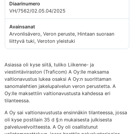
Diaarinumero
VH/7562/02.05.04/2025
Avainsanat
Arvonlisävero, Veron peruste, Hintaan suoraan
liittyvä tuki, Veroton yleistuki
Asiassa oli kyse siitä, tuliko Liikenne- ja
viestintäviraston (Traficom) A Oy:lle maksama
valtionavustus lukea osaksi A Oy:n suorittaman
sanomalehtien jakelupalvelun veron perustetta. A
Oy:lle maksettiin valtionavustusta kahdessa eri
tilanteessa.
A Oy sai valtionavustusta ensinnäkin tilanteessa, jossa
oli kyse postilain 35 d §:n mukaisesta julkisesta
palveluvelvoitteesta. A Oy oli osallistunut
valintamenettelyyn, jossa haettiin palveluntarjoajaa