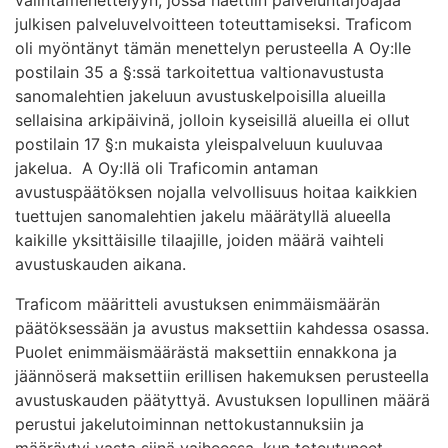
julkisen palveluvelvoitteen toteuttamiseksi. Traficom
oli myöntänyt tämän menettelyn perusteella A Oy:lle
postilain 35 a §:ssä tarkoitettua valtionavustusta
sanomalehtien jakeluun avustuskelpoisilla alueilla
sellaisina arkipäivinä, jolloin kyseisillä alueilla ei ollut
postilain 17 §:n mukaista yleispalveluun kuuluvaa
jakelua. A Oy:llä oli Traficomin antaman
avustuspäätöksen nojalla velvollisuus hoitaa kaikkien
tuettujen sanomalehtien jakelu määrätyllä alueella
kaikille yksittäisille tilaajille, joiden määrä vaihteli
avustuskauden aikana.
Traficom määritteli avustuksen enimmäismäärän
päätöksessään ja avustus maksettiin kahdessa osassa.
Puolet enimmäismäärästä maksettiin ennakkona ja
jäännöserä maksettiin erillisen hakemuksen perusteella
avustuskauden päätyttyä. Avustuksen lopullinen määrä
perustui jakelutoiminnan nettokustannuksiin ja
määräytyi vasta siinä vaiheessa, kun toteutuneet