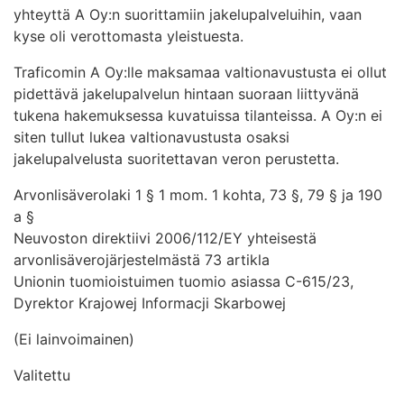
yhteyttä A Oy:n suorittamiin jakelupalveluihin, vaan
kyse oli verottomasta yleistuesta.
Traficomin A Oy:lle maksamaa valtionavustusta ei ollut
pidettävä jakelupalvelun hintaan suoraan liittyvänä
tukena hakemuksessa kuvatuissa tilanteissa. A Oy:n ei
siten tullut lukea valtionavustusta osaksi
jakelupalvelusta suoritettavan veron perustetta.
Arvonlisäverolaki 1 § 1 mom. 1 kohta, 73 §, 79 § ja 190
a §
Neuvoston direktiivi 2006/112/EY yhteisestä
arvonlisäverojärjestelmästä 73 artikla
Unionin tuomioistuimen tuomio asiassa C-615/23,
Dyrektor Krajowej Informacji Skarbowej
(Ei lainvoimainen)
Valitettu