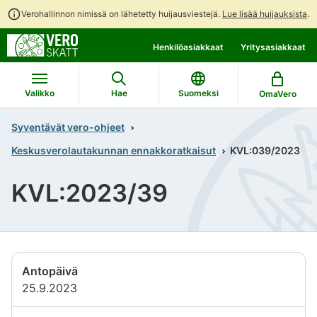
Verohallinnon nimissä on lähetetty huijausviestejä.
Lue lisää huijauksista
.
Siirry
Siirry
Henkilöasiakkaat
Yritysasiakkaat
suoraan
koko
sisältöön
sivuston
hakuun
Valikko
Hae
Suomeksi
OmaVero
Syventävät vero-ohjeet
Keskusverolautakunnan ennakkoratkaisut
KVL:039/2023
KVL:2023/39
Antopäivä
25.9.2023