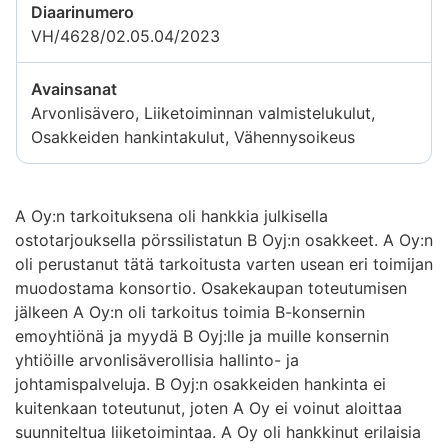
Diaarinumero
VH/4628/02.05.04/2023
Avainsanat
Arvonlisävero, Liiketoiminnan valmistelukulut,
Osakkeiden hankintakulut, Vähennysoikeus
A Oy:n tarkoituksena oli hankkia julkisella
ostotarjouksella pörssilistatun B Oyj:n osakkeet. A Oy:n
oli perustanut tätä tarkoitusta varten usean eri toimijan
muodostama konsortio. Osakekaupan toteutumisen
jälkeen A Oy:n oli tarkoitus toimia B-konsernin
emoyhtiönä ja myydä B Oyj:lle ja muille konsernin
yhtiöille arvonlisäverollisia hallinto- ja
johtamispalveluja. B Oyj:n osakkeiden hankinta ei
kuitenkaan toteutunut, joten A Oy ei voinut aloittaa
suunniteltua liiketoimintaa. A Oy oli hankkinut erilaisia