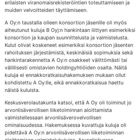
erilaisten viranomaisrekisteröintien toteuttamiseen ja
muiden velvoitteiden täyttämiseen.
A Oy:n taustalla olleen konsortion jäsenille oli myös
aiheutunut kuluja B Oyj:n hankintaan liittyen esimerkiksi
konsortion ja kaupan suunnittelusta ja valmistelusta.
Kulut olivat koskeneet esimerkiksi konsortion jäsenten
rahoituksen järjestämistä, keskinäisiä sopimuksia sekä
hankintarakennetta A Oy:n osakkeet välittömästi tai
välillisesti omistavien holdingyhtiöiden osalta. Näitä
kuluja ei ennakkoratkaisuhakemuksen mukaan ollut
kohdistettu A Oy:lle, eikä ennakkoratkaisua haettu
näistä kuluista.
Keskusverolautakunta katsoi, että A Oy oli toiminut jo
arvonlisäverollisen liiketoiminnan aloittamista
valmistellessaan arvonlisäverovelvollisen
ominaisuudessa. Hakemuksessa kuvattuja kuluja oli
pidettävä A Oy:n arvonlisäverollisen liiketoiminnan
aloittamisen valmistelukuluina. Arvonlisäveron