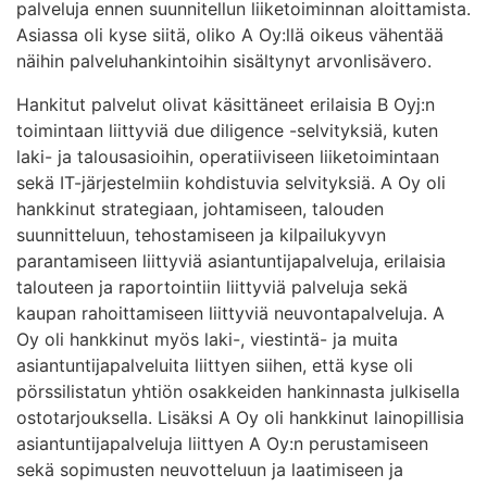
palveluja ennen suunnitellun liiketoiminnan aloittamista.
Asiassa oli kyse siitä, oliko A Oy:llä oikeus vähentää
näihin palveluhankintoihin sisältynyt arvonlisävero.
Hankitut palvelut olivat käsittäneet erilaisia B Oyj:n
toimintaan liittyviä due diligence -selvityksiä, kuten
laki- ja talousasioihin, operatiiviseen liiketoimintaan
sekä IT-järjestelmiin kohdistuvia selvityksiä. A Oy oli
hankkinut strategiaan, johtamiseen, talouden
suunnitteluun, tehostamiseen ja kilpailukyvyn
parantamiseen liittyviä asiantuntijapalveluja, erilaisia
talouteen ja raportointiin liittyviä palveluja sekä
kaupan rahoittamiseen liittyviä neuvontapalveluja. A
Oy oli hankkinut myös laki-, viestintä- ja muita
asiantuntijapalveluita liittyen siihen, että kyse oli
pörssilistatun yhtiön osakkeiden hankinnasta julkisella
ostotarjouksella. Lisäksi A Oy oli hankkinut lainopillisia
asiantuntijapalveluja liittyen A Oy:n perustamiseen
sekä sopimusten neuvotteluun ja laatimiseen ja