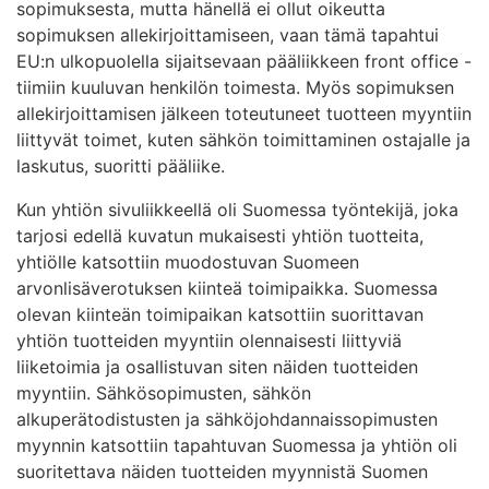
sopimuksesta, mutta hänellä ei ollut oikeutta
sopimuksen allekirjoittamiseen, vaan tämä tapahtui
EU:n ulkopuolella sijaitsevaan pääliikkeen front office -
tiimiin kuuluvan henkilön toimesta. Myös sopimuksen
allekirjoittamisen jälkeen toteutuneet tuotteen myyntiin
liittyvät toimet, kuten sähkön toimittaminen ostajalle ja
laskutus, suoritti pääliike.
Kun yhtiön sivuliikkeellä oli Suomessa työntekijä, joka
tarjosi edellä kuvatun mukaisesti yhtiön tuotteita,
yhtiölle katsottiin muodostuvan Suomeen
arvonlisäverotuksen kiinteä toimipaikka. Suomessa
olevan kiinteän toimipaikan katsottiin suorittavan
yhtiön tuotteiden myyntiin olennaisesti liittyviä
liiketoimia ja osallistuvan siten näiden tuotteiden
myyntiin. Sähkösopimusten, sähkön
alkuperätodistusten ja sähköjohdannaissopimusten
myynnin katsottiin tapahtuvan Suomessa ja yhtiön oli
suoritettava näiden tuotteiden myynnistä Suomen