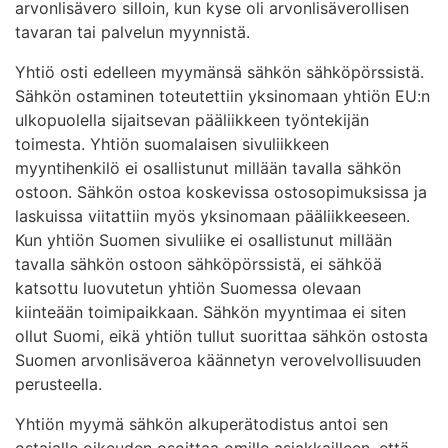
arvonlisävero silloin, kun kyse oli arvonlisäverollisen
tavaran tai palvelun myynnistä.
Yhtiö osti edelleen myymänsä sähkön sähköpörssistä.
Sähkön ostaminen toteutettiin yksinomaan yhtiön EU:n
ulkopuolella sijaitsevan pääliikkeen työntekijän
toimesta. Yhtiön suomalaisen sivuliikkeen
myyntihenkilö ei osallistunut millään tavalla sähkön
ostoon. Sähkön ostoa koskevissa ostosopimuksissa ja
laskuissa viitattiin myös yksinomaan pääliikkeeseen.
Kun yhtiön Suomen sivuliike ei osallistunut millään
tavalla sähkön ostoon sähköpörssistä, ei sähköä
katsottu luovutetun yhtiön Suomessa olevaan
kiinteään toimipaikkaan. Sähkön myyntimaa ei siten
ollut Suomi, eikä yhtiön tullut suorittaa sähkön ostosta
Suomen arvonlisäveroa käännetyn verovelvollisuuden
perusteella.
Yhtiön myymä sähkön alkuperätodistus antoi sen
ostajalle oikeuden osoittaa omille asiakkailleen, että