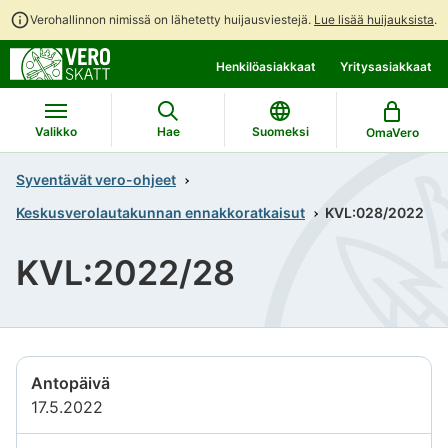
Verohallinnon nimissä on lähetetty huijausviestejä.
Lue lisää huijauksista
.
Siirry
Siirry
Henkilöasiakkaat
Yritysasiakkaat
suoraan
koko
sisältöön
sivuston
hakuun
Valikko
Hae
Suomeksi
OmaVero
Syventävät vero-ohjeet
Keskusverolautakunnan ennakkoratkaisut
KVL:028/2022
KVL:2022/28
Antopäivä
17.5.2022