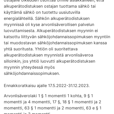
alkuperätodistuksen ostajan tuottama sähkö tai
käyttämä sähkö on tuotettu uusiutuvilla
energialähteillä. Sähkön alkuperätodistuksen
myynnissä oli kyse arvonlisäverollisen palvelun
luovuttamisesta. Alkuperätodistuksen myynnin ei
katsottu liittyvän sähköjohdannaissopimuksen myyntiin
tai muodostavan sähköjohdannaissopimuksen kanssa
yhtä suoritusta. Yhtiön oli suoritettava
alkuperätodistuksen myynnistä arvonlisäveroa
silloinkin, jos yhtiö luovutti alkuperätodistuksen
myynnin yhteydessä myös
sähköjohdannaissopimuksen.
Ennakkoratkaisu ajalle 17.5.2022-31.12.2023.
Arvonlisäverolaki 1 § 1 momentti 1 kohta, 9 § 1
momentti ja 4 momentti, 17 §, 18 § 1 momentti ja 2
momentti, 63 § 1 momentti ja 2 momentti, 63 e § 1
momentti ja 3 momentti