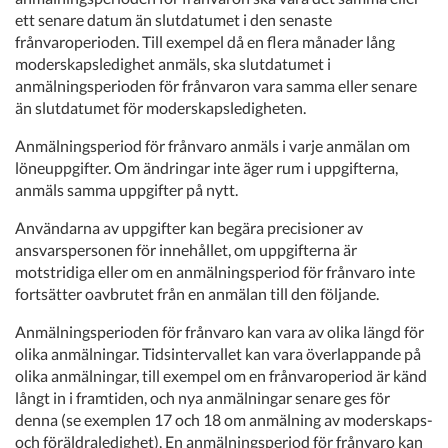
ett senare datum än slutdatumet i den senaste
frånvaroperioden. Till exempel då en flera månader lång
moderskapsledighet anmäls, ska slutdatumet i
anmälningsperioden för frånvaron vara samma eller senare
än slutdatumet för moderskapsledigheten.
Anmälningsperiod för frånvaro anmäls i varje anmälan om
löneuppgifter. Om ändringar inte äger rum i uppgifterna,
anmäls samma uppgifter på nytt.
Användarna av uppgifter kan begära precisioner av
ansvarspersonen för innehållet, om uppgifterna är
motstridiga eller om en anmälningsperiod för frånvaro inte
fortsätter oavbrutet från en anmälan till den följande.
Anmälningsperioden för frånvaro kan vara av olika längd för
olika anmälningar. Tidsintervallet kan vara överlappande på
olika anmälningar, till exempel om en frånvaroperiod är känd
långt in i framtiden, och nya anmälningar senare ges för
denna (se exemplen 17 och 18 om anmälning av moderskaps-
och föräldraledighet). En anmälningsperiod för frånvaro kan