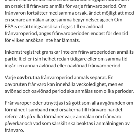
en orsak till frånvaro anmäls för varje frånvaroperiod. Om
frånvaron fortsätter med samma orsak, är det möjligt att med
en senare anmälan ange samma begynnelsedag och Om
FPA:s ersättningsansökan fogas till en avlönad
frånvaroperiod, anges frånvaroperioden endast för den tid
för vilken ansökan inte har lämnats.
Inkomstregistret granskar inte om frånvaroperioden anmälts
partiellt eller i sin helhet redan tidigare eller om samma tid
ingår i en annan avlönad eller oavlönad frånvaroperiod.
Varje
oavbrutna
frånvaroperiod anmäls separat. En
oavbruten frånvaro kan innehålla veckoledighet, men en
avlönad och oavlönad period ska anmälas som olika perioder.
Frånvaroperioder utnyttjas i så gott som alla avgöranden om
förmåner. I samband med orsakerna till frånvaro har det
refererats på vilka förmåner varje anmälan om frånvaro
påverkar och vad som särskilt ska beaktas i anmälningen av
frånvaro.