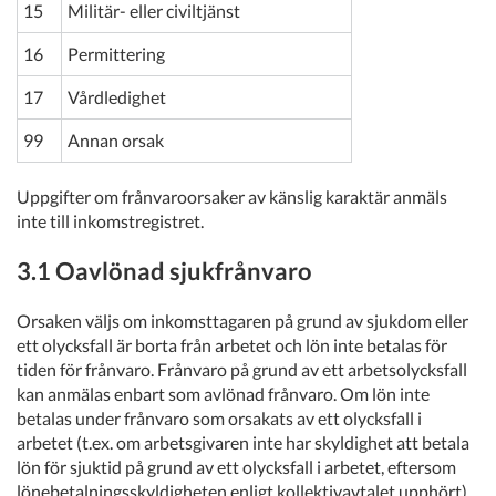
15
Militär- eller civiltjänst
16
Permittering
17
Vårdledighet
99
Annan orsak
Uppgifter om frånvaroorsaker av känslig karaktär anmäls
inte till inkomstregistret.
3.1 Oavlönad sjukfrånvaro
Orsaken väljs om inkomsttagaren på grund av sjukdom eller
ett olycksfall är borta från arbetet och lön inte betalas för
tiden för frånvaro. Frånvaro på grund av ett arbetsolycksfall
kan anmälas enbart som avlönad frånvaro. Om lön inte
betalas under frånvaro som orsakats av ett olycksfall i
arbetet (t.ex. om arbetsgivaren inte har skyldighet att betala
lön för sjuktid på grund av ett olycksfall i arbetet, eftersom
lönebetalningsskyldigheten enligt kollektivavtalet upphört),