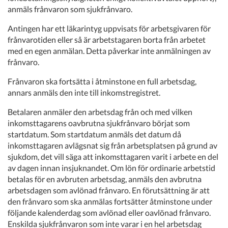
anmäls frånvaron som sjukfrånvaro.
Antingen har ett läkarintyg uppvisats för arbetsgivaren för
frånvarotiden eller så är arbetstagaren borta från arbetet
med en egen anmälan. Detta påverkar inte anmälningen av
frånvaro.
Frånvaron ska fortsätta i åtminstone en full arbetsdag,
annars anmäls den inte till inkomstregistret.
Betalaren anmäler den arbetsdag från och med vilken
inkomsttagarens oavbrutna sjukfrånvaro börjat som
startdatum. Som startdatum anmäls det datum då
inkomsttagaren avlägsnat sig från arbetsplatsen på grund av
sjukdom, det vill säga att inkomsttagaren varit i arbete en del
av dagen innan insjuknandet. Om lön för ordinarie arbetstid
betalas för en avbruten arbetsdag, anmäls den avbrutna
arbetsdagen som avlönad frånvaro. En förutsättning är att
den frånvaro som ska anmälas fortsätter åtminstone under
följande kalenderdag som avlönad eller oavlönad frånvaro.
Enskilda sjukfrånvaron som inte varar i en hel arbetsdag