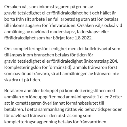
Orsaken väljs om inkomsttagaren på grund av
graviditetsledighet eller föräldraledighet helt och hållet är
borta från sitt arbete i en full arbetsdag utan att lön betalas
till inkomsttagaren för frånvarotiden. Orsaken väljs också vid
anmälning av oavlönad moderskaps-, faderskaps- eller
föräldraledighet som har börjat före 1.8.2022.
Om kompletteringslön i enlighet med det kollektivavtal som
tillämpas inom branschen betalas för tiden för
graviditetsledighet eller föräldraledighet (inkomstslag 204,
Kompletteringslön för förmånstid), anmäls frånvaron först
som oavlönad frånvaro, så att anmälningen av frånvaro inte
ska dra ut på tiden.
Betalaren anmäler beloppet på kompletteringslönen med
anmälan om löneuppgifter med anmälningssätt 1 eller 2 efter
att inkomsttagaren överlämnat förmånsbeslutet till
betalaren. I detta sammanhang rättas vid behov tidsperioden
för oavlönad frånvaro i den utsträckning som
kompletteringsdagpenning betalas för frånvarotiden.