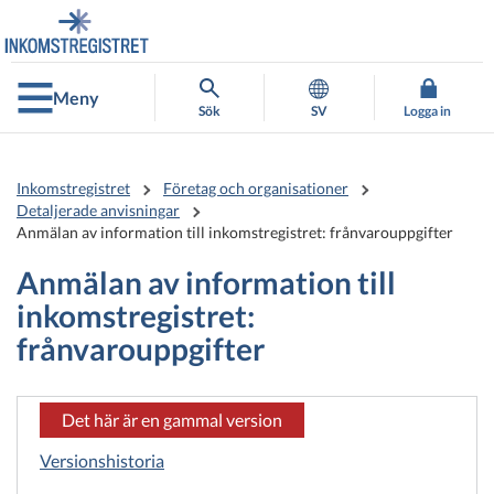
Gå
Gå
direkt
till
till
hela
innehållet
webbplatsens
Meny
sökning
Sök
SV
Logga in
Inkomstregistret
Företag och organisationer
Detaljerade anvisningar
Anmälan av information till inkomstregistret: frånvarouppgifter
Anmälan av information till
inkomstregistret:
frånvarouppgifter
Det här är en gammal version
Versionshistoria