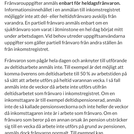
Frånvarouppgifter anmäls
enbart för heldagsfrånvaron.
Informationsinnehållet i en anmälan till inkomstregistret
möjliggör inte att del- eller heltidsfrånvaro avskiljs från
varandra. En partiell frånvaro anmäls enbart om en
sjukfrånvaro som varat i åtminstone en hel dag börjat mitt
under arbetsdagen. Vid behov utreder uppgiftsanvändarna
uppgifter som gäller partiell frånvaro från andra ställen ån
från inkomstregistret.
Frånvaron som pågår hela dagen och anknyter till utförande
av deltidsarbete anmäls inte. Till exempel är det möjligt att
komma överens om deltidsarbete till 50 % av arbetstiden på
så sätt att arbete utförs på heltid varannan vecka. I så fall
anmäls inte de veckor då arbete inte utförs utifrån
deltidsarbetet som frånvaro i inkomstregistret. Om en
inkomsttagare är till exempel deltidspensionerad, anmäls
inte de så kallade pensionsveckorna och inte heller de veckor
då inkomsttagaren inte är i arbete som frånvaro. Om en
frånvaro som beror på en annan orsak än pension utsträcker
sig till en vecka då arbete inte utförs på grund av pensionen,
anmäls dock frånvaron normalt. Till exempel kan