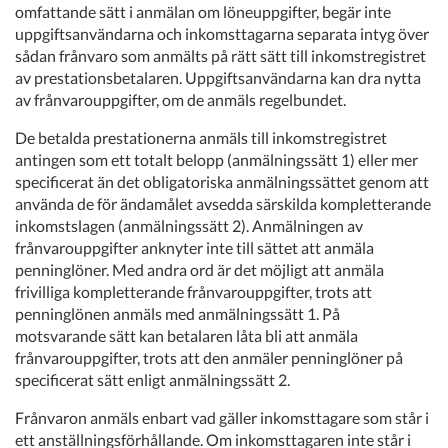
omfattande sätt i anmälan om löneuppgifter, begär inte
uppgiftsanvändarna och inkomsttagarna separata intyg över
sådan frånvaro som anmälts på rätt sätt till inkomstregistret
av prestationsbetalaren. Uppgiftsanvändarna kan dra nytta
av frånvarouppgifter, om de anmäls regelbundet.
De betalda prestationerna anmäls till inkomstregistret
antingen som ett totalt belopp (anmälningssätt 1) eller mer
specificerat än det obligatoriska anmälningssättet genom att
använda de för ändamålet avsedda särskilda kompletterande
inkomstslagen (anmälningssätt 2). Anmälningen av
frånvarouppgifter anknyter inte till sättet att anmäla
penninglöner. Med andra ord är det möjligt att anmäla
frivilliga kompletterande frånvarouppgifter, trots att
penninglönen anmäls med anmälningssätt 1. På
motsvarande sätt kan betalaren låta bli att anmäla
frånvarouppgifter, trots att den anmäler penninglöner på
specificerat sätt enligt anmälningssätt 2.
Frånvaron anmäls enbart vad gäller inkomsttagare som står i
ett anställningsförhållande. Om inkomsttagaren inte står i