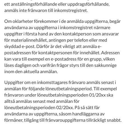
ett anställningsförhållande eller uppdragsförhållande,
anmäls inte frånvaron till inkomstregistret.
Om oklarheter förekommer i de anmälda uppgifterna, begär
användarna av uppgifterna i inkomstregistret närmare
uppgifter i första hand av den kontaktperson som ansvarar
för materialinnehållet, antingen per telefon eller med
skyddad e-post. Därför är det viktigt att anmäla e-
postadressen för kontaktpersonen för innehållet. Adressen
kan vara till exempel en e-postadress för en grupp, vilken
läses dagligen och varifrån frågor styrs till den sakkunnige
inom den aktuella anmälan.
Uppgifter om en inkomsttagares frånvaro anmäls senast i
anmälan för följande löneutbetalningsperiod. Till exempel
frånvaron under löneutbetalningsperioden 01/20xx ska
alltså anmälas senast med anmälan för
löneutbetalningsperioden 02/20xx. På så sätt får
användarna av uppgifterna, såsom handläggarna av
förmåner, tillgång till frånvarouppgifterna tillräckligt snabbt.