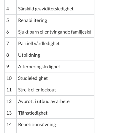
4
Särskild graviditetsledighet
5
Rehabilitering
6
Sjukt barn eller tvingande familjeskäl
7
Partiell vårdledighet
8
Utbildning
9
Alterneringsledighet
10
Studieledighet
11
Strejk eller lockout
12
Avbrott i utbud av arbete
13
Tjänstledighet
14
Repetitionsövning