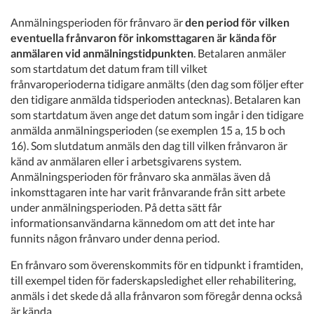
Anmälningsperioden för frånvaro är
den period för vilken
eventuella frånvaron för inkomsttagaren är kända för
anmälaren vid anmälningstidpunkten
. Betalaren anmäler
som startdatum det datum fram till vilket
frånvaroperioderna tidigare anmälts (den dag som följer efter
den tidigare anmälda tidsperioden antecknas). Betalaren kan
som startdatum även ange det datum som ingår i den tidigare
anmälda anmälningsperioden (se exemplen 15 a, 15 b och
16). Som slutdatum anmäls den dag till vilken frånvaron är
känd av anmälaren eller i arbetsgivarens system.
Anmälningsperioden för frånvaro ska anmälas även då
inkomsttagaren inte har varit frånvarande från sitt arbete
under anmälningsperioden. På detta sätt får
informationsanvändarna kännedom om att det inte har
funnits någon frånvaro under denna period.
En frånvaro som överenskommits för en tidpunkt i framtiden,
till exempel tiden för faderskapsledighet eller rehabilitering,
anmäls i det skede då alla frånvaron som föregår denna också
är kända.