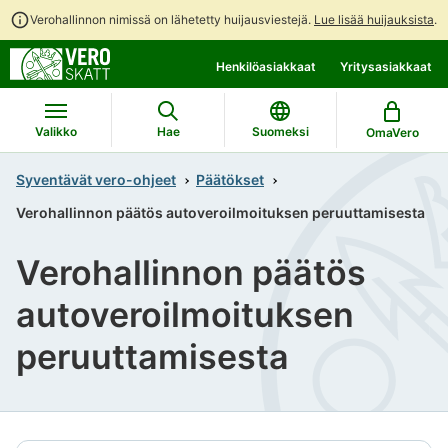
Verohallinnon nimissä on lähetetty huijausviestejä.
Lue lisää huijauksista
.
Siirry
Siirry
Henkilöasiakkaat
Yritysasiakkaat
suoraan
koko
sisältöön
sivuston
hakuun
Valikko
Hae
Suomeksi
OmaVero
Syventävät vero-ohjeet
Päätökset
Verohallinnon päätös autoveroilmoituksen peruuttamisesta
Verohallinnon päätös
autoveroilmoituksen
peruuttamisesta