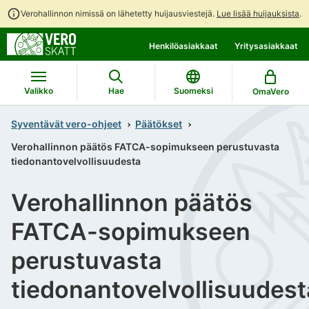
Verohallinnon nimissä on lähetetty huijausviestejä.
Lue lisää huijauksista
.
Siirry
Siirry
Henkilöasiakkaat
Yritysasiakkaat
suoraan
koko
sisältöön
sivuston
hakuun
Valikko
Hae
Suomeksi
OmaVero
Syventävät vero-ohjeet
Päätökset
Verohallinnon päätös FATCA-sopimukseen perustuvasta
tiedonantovelvollisuudesta
Verohallinnon päätös
FATCA-sopimukseen
perustuvasta
tiedonantovelvollisuudest