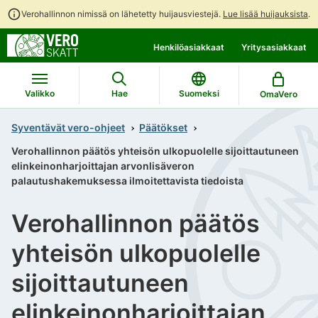
Verohallinnon nimissä on lähetetty huijausviestejä.
Lue lisää huijauksista
.
Siirry
Siirry
Henkilöasiakkaat
Yritysasiakkaat
suoraan
koko
sisältöön
sivuston
hakuun
Valikko
Hae
Suomeksi
OmaVero
Syventävät vero-ohjeet
Päätökset
Verohallinnon päätös yhteisön ulkopuolelle sijoittautuneen
elinkeinonharjoittajan arvonlisäveron
palautushakemuksessa ilmoitettavista tiedoista
Verohallinnon päätös
yhteisön ulkopuolelle
sijoittautuneen
elinkeinonharjoittajan