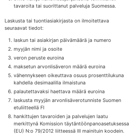
tavaroita tai suorittanut palveluja Suomessa.
Laskusta tai tuontiasiakirjasta on ilmoitettava
seuraavat tiedot:
laskun tai asiakirjan päivämäärä ja numero
myyjän nimi ja osoite
veron peruste euroina
maksetun arvonlisäveron määrä euroina
vähennykseen oikeuttava osuus prosenttilukuna
kahdella desimaalilla ilmaistuna
palautettavaksi haettava määrä euroina
laskusta myyjän arvonlisäverotunniste Suomen
etuliitteellä FI
hankittujen tavaroiden ja palvelujen laatu
merkittynä Komission täytäntöönpanoasetuksessa
(EU) N:o 79/2012 liitteessä III mainituin koodein.