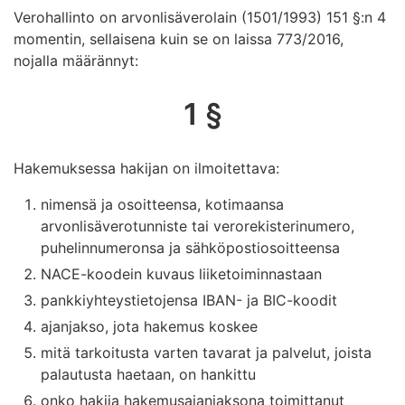
Verohallinto on arvonlisäverolain (1501/1993) 151 §:n 4
momentin, sellaisena kuin se on laissa 773/2016,
nojalla määrännyt:
1 §
Hakemuksessa hakijan on ilmoitettava:
nimensä ja osoitteensa, kotimaansa
arvonlisäverotunniste tai verorekisterinumero,
puhelinnumeronsa ja sähköpostiosoitteensa
NACE-koodein kuvaus liiketoiminnastaan
pankkiyhteystietojensa IBAN- ja BIC-koodit
ajanjakso, jota hakemus koskee
mitä tarkoitusta varten tavarat ja palvelut, joista
palautusta haetaan, on hankittu
onko hakija hakemusajanjaksona toimittanut