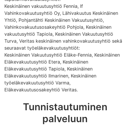
Keskinäinen vakuutusyhtiö Fennia, If
Vahinkovakuutusyhtiö Oy, Lähivakuutus Keskinäinen
Yhtiö, Pohjantähti Keskinäinen Vakuutusyhtiö,
Vahinkovakuutusosakeyhtiö Pohjola, Keskinäinen
vakuutusyhtiö Tapiola, Keskinäinen Vakuutusyhtiö
Turva, Veritas keskinäinen vahinkovakuutusyhtiö sekä
seuraavat työeläkevakuutusyhtiöt:
Keskinäinen Vakuutusyhtiö Eläke-Fennia, Keskinäinen
Eläkevakuutusyhtiö Etera, Keskinäinen
Eläkevakuutusyhtiö Tapiola, Keskinäinen
Eläkevakuutusyhtiö Ilmarinen, Keskinäinen
työeläkevakuutusyhtiö Varma,
Eläkevakuutusosakeyhtiö Veritas.
Tunnistautuminen
palveluun