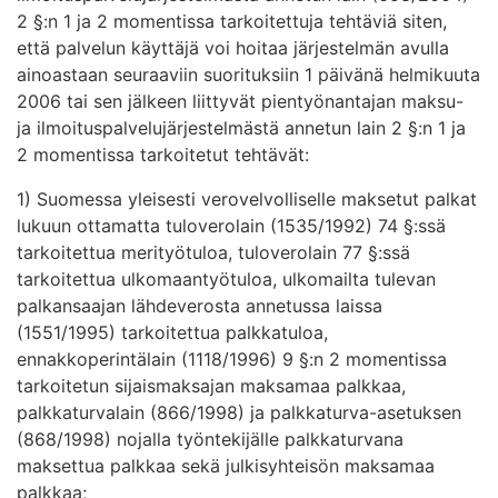
2 §:n 1 ja 2 momentissa tarkoitettuja tehtäviä siten,
että palvelun käyttäjä voi hoitaa järjestelmän avulla
ainoastaan seuraaviin suorituksiin 1 päivänä helmikuuta
2006 tai sen jälkeen liittyvät pientyönantajan maksu-
ja ilmoituspalvelujärjestelmästä annetun lain 2 §:n 1 ja
2 momentissa tarkoitetut tehtävät:
1) Suomessa yleisesti verovelvolliselle maksetut palkat
lukuun ottamatta tuloverolain (1535/1992) 74 §:ssä
tarkoitettua merityötuloa, tuloverolain 77 §:ssä
tarkoitettua ulkomaantyötuloa, ulkomailta tulevan
palkansaajan lähdeverosta annetussa laissa
(1551/1995) tarkoitettua palkkatuloa,
ennakkoperintälain (1118/1996) 9 §:n 2 momentissa
tarkoitetun sijaismaksajan maksamaa palkkaa,
palkkaturvalain (866/1998) ja palkkaturva-asetuksen
(868/1998) nojalla työntekijälle palkkaturvana
maksettua palkkaa sekä julkisyhteisön maksamaa
palkkaa;