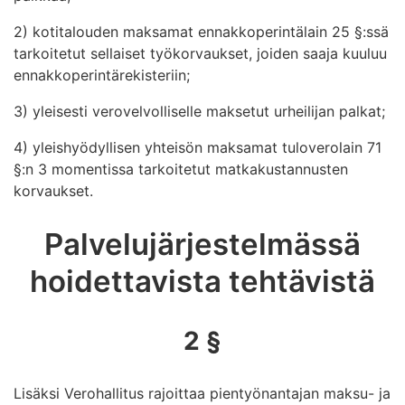
2) kotitalouden maksamat ennakkoperintälain 25 §:ssä
tarkoitetut sellaiset työkorvaukset, joiden saaja kuuluu
ennakkoperintärekisteriin;
3) yleisesti verovelvolliselle maksetut urheilijan palkat;
4) yleishyödyllisen yhteisön maksamat tuloverolain 71
§:n 3 momentissa tarkoitetut matkakustannusten
korvaukset.
Palvelujärjestelmässä
hoidettavista tehtävistä
2 §
Lisäksi Verohallitus rajoittaa pientyönantajan maksu- ja