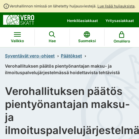
Verohallinnon nimissä on lähetetty huijausviestejä.
Lue lisää huijauksista
.
Siirry
Siirry
Henkilöasiakkaat
Yritysasiakkaat
suoraan
koko
sisältöön
sivuston
hakuun
Valikko
Hae
Suomeksi
OmaVero
Syventävät vero-ohjeet
Päätökset
Verohallituksen päätös pientyönantajan maksu- ja
ilmoituspalvelujärjestelmässä hoidettavista tehtävistä
Verohallituksen päätös
pientyönantajan maksu-
ja
ilmoituspalvelujärjestelm