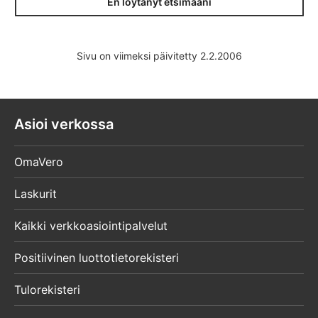
En löytänyt etsimääni
Sivu on viimeksi päivitetty 2.2.2006
Asioi verkossa
OmaVero
Laskurit
Kaikki verkkoasiointipalvelut
Positiivinen luottotietorekisteri
Tulorekisteri