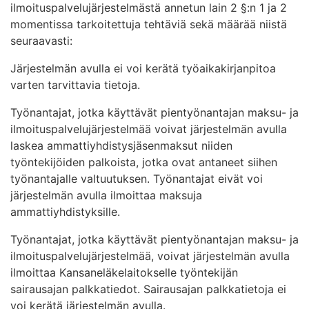
ilmoituspalvelujärjestelmästä annetun lain 2 §:n 1 ja 2
momentissa tarkoitettuja tehtäviä sekä määrää niistä
seuraavasti:
Järjestelmän avulla ei voi kerätä työaikakirjanpitoa
varten tarvittavia tietoja.
Työnantajat, jotka käyttävät pientyönantajan maksu- ja
ilmoituspalvelujärjestelmää voivat järjestelmän avulla
laskea ammattiyhdistysjäsenmaksut niiden
työntekijöiden palkoista, jotka ovat antaneet siihen
työnantajalle valtuutuksen. Työnantajat eivät voi
järjestelmän avulla ilmoittaa maksuja
ammattiyhdistyksille.
Työnantajat, jotka käyttävät pientyönantajan maksu- ja
ilmoituspalvelujärjestelmää, voivat järjestelmän avulla
ilmoittaa Kansaneläkelaitokselle työntekijän
sairausajan palkkatiedot. Sairausajan palkkatietoja ei
voi kerätä järjestelmän avulla.