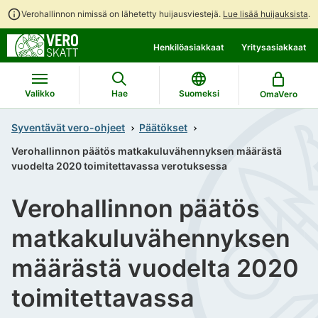
Verohallinnon nimissä on lähetetty huijausviestejä.
Lue lisää huijauksista
.
Siirry
Siirry
Henkilöasiakkaat
Yritysasiakkaat
suoraan
koko
sisältöön
sivuston
hakuun
Valikko
Hae
Suomeksi
OmaVero
Syventävät vero-ohjeet
Päätökset
Verohallinnon päätös matkakuluvähennyksen määrästä
vuodelta 2020 toimitettavassa verotuksessa
Verohallinnon päätös
matkakuluvähennyksen
määrästä vuodelta 2020
toimitettavassa