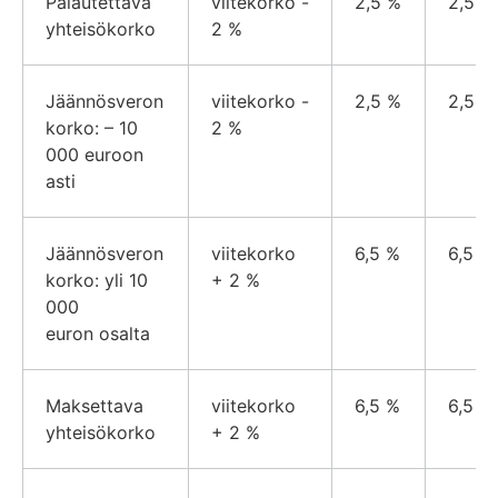
Palautettava
viitekorko -
2,5 %
2,5 %
yhteisökorko
2 %
Jäännösveron
viitekorko -
2,5 %
2,5 %
korko: – 10
2 %
000 euroon
asti
Jäännösveron
viitekorko
6,5 %
6,5 %
korko: yli 10
+ 2 %
000
euron osalta
Maksettava
viitekorko
6,5 %
6,5 %
yhteisökorko
+ 2 %