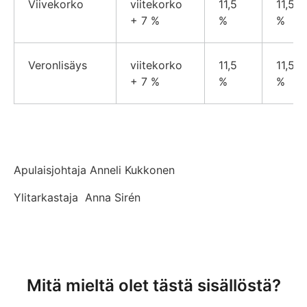
Viivekorko
viitekorko
11,5
11,5
+ 7 %
%
%
Veronlisäys
viitekorko
11,5
11,5
+ 7 %
%
%
Apulaisjohtaja Anneli Kukkonen
Ylitarkastaja Anna Sirén
Mitä mieltä olet tästä sisällöstä?