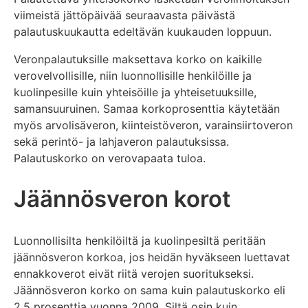
viimeistä jättöpäivää seuraavasta päivästä
palautuskuukautta edeltävän kuukauden loppuun.
Veronpalautuksille maksettava korko on kaikille
verovelvollisille, niin luonnollisille henkilöille ja
kuolinpesille kuin yhteisöille ja yhteisetuuksille,
samansuuruinen. Samaa korkoprosenttia käytetään
myös arvolisäveron, kiinteistöveron, varainsiirtoveron
sekä perintö- ja lahjaveron palautuksissa.
Palautuskorko on verovapaata tuloa.
Jäännösveron korot
Luonnollisilta henkilöiltä ja kuolinpesiltä peritään
jäännösveron korkoa, jos heidän hyväkseen luettavat
ennakkoverot eivät riitä verojen suoritukseksi.
Jäännösveron korko on sama kuin palautuskorko eli
2,5 prosenttia vuonna 2009. Siltä osin kuin