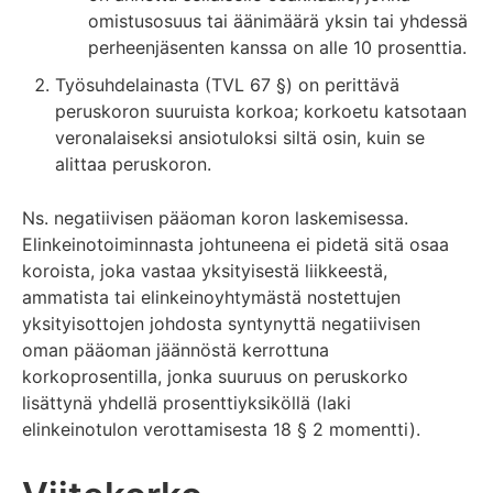
omistusosuus tai äänimäärä yksin tai yhdessä
perheenjäsenten kanssa on alle 10 prosenttia.
Työsuhdelainasta (TVL 67 §) on perittävä
peruskoron suuruista korkoa; korkoetu katsotaan
veronalaiseksi ansiotuloksi siltä osin, kuin se
alittaa peruskoron.
Ns. negatiivisen pääoman koron laskemisessa.
Elinkeinotoiminnasta johtuneena ei pidetä sitä osaa
koroista, joka vastaa yksityisestä liikkeestä,
ammatista tai elinkeinoyhtymästä nostettujen
yksityisottojen johdosta syntynyttä negatiivisen
oman pääoman jäännöstä kerrottuna
korkoprosentilla, jonka suuruus on peruskorko
lisättynä yhdellä prosenttiyksiköllä (laki
elinkeinotulon verottamisesta 18 § 2 momentti).