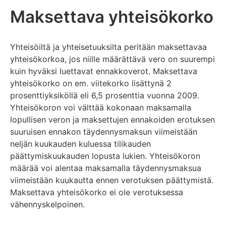
Maksettava yhteisökorko
Yhteisöiltä ja yhteisetuuksilta peritään maksettavaa
yhteisökorkoa, jos niille määrättävä vero on suurempi
kuin hyväksi luettavat ennakkoverot. Maksettava
yhteisökorko on em. viitekorko lisättynä 2
prosenttiyksiköllä eli 6,5 prosenttia vuonna 2009.
Yhteisökoron voi välttää kokonaan maksamalla
lopullisen veron ja maksettujen ennakoiden erotuksen
suuruisen ennakon täydennysmaksun viimeistään
neljän kuukauden kuluessa tilikauden
päättymiskuukauden lopusta lukien. Yhteisökoron
määrää voi alentaa maksamalla täydennysmaksua
viimeistään kuukautta ennen verotuksen päättymistä.
Maksettava yhteisökorko ei ole verotuksessa
vähennyskelpoinen.