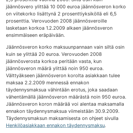
jäännösvero ylittää 10 000 euroa jäännösveron korko
on viitekorko lisättynä 2 prosenttiyksiköllä eli 6,5
prosenttia. Verovuoden 2008 jäännösveroille
lasketaan korkoa 1.2.2009 alkaen jäännösveron
ensimmäiseen eräpäivään.
Jäännösveron korko maksuunpannaan vain siltä osin
kuin se ylittää 20 euroa. Verovuoden 2008
jäännösverosta korkoa peritään vasta, kun
jäännösveron määrä ylittää noin 950 euroa.
Välttyäkseen jäännösveron korolta asiakkaan tulee
maksaa 2.2.2009 mennessä ennakon
täydennysmaksua vähintään erotus, joka saadaan
vähentämällä jäännösveron määrästä noin 950 euroa.
Jäännösveron koron määrää voi alentaa maksamalla
ennakon täydennysmaksua viimeistään 30.9.2009.
Täydennysmaksun maksamisesta on ohjeet sivulla
Henkilöasiakkaan ennakon täydennysmaksu
.