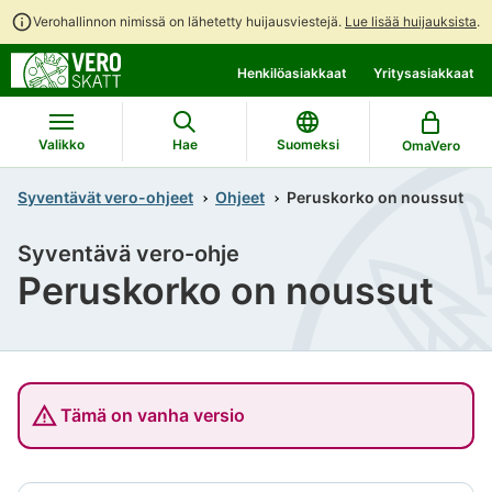
Verohallinnon nimissä on lähetetty huijausviestejä.
Lue lisää huijauksista
.
Siirry
Siirry
Henkilöasiakkaat
Yritysasiakkaat
suoraan
koko
sisältöön
sivuston
hakuun
Valikko
Hae
Suomeksi
OmaVero
Syventävät vero-ohjeet
Ohjeet
Peruskorko on noussut
Syventävä vero-ohje
Peruskorko on noussut
Tämä on vanha versio