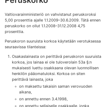
Valtiovarainministeriö on vahvistanut peruskoroksi
5,00 prosenttia ajalle 1.1.2009–30.6.2009. Tätä ennen
peruskorko on ollut 1.1.2008–31.12.2008 4,75
prosenttia.
Peruskoron suuruista korkoa käytetään verotuksessa
seuraavissa tilanteissa:
Osakaslainasta on perittävä peruskoron suuruista
korkoa, jos lainaa ei ole tuloverolain 53a §:n
mukaisesti luettu osakkaana olevan luonnollisen
henkilön pääomatuloksi. Korkoa on siten
perittävä lainasta, joka
on maksettu takaisin saman verovuoden
aikana,
on annettu ennen 3.4.1998,
on annettu sellaiselle osakkaalle, jonka