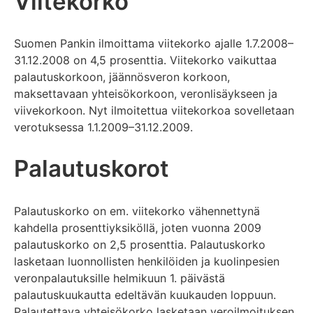
Viitekorko
Suomen Pankin ilmoittama viitekorko ajalle 1.7.2008–
31.12.2008 on 4,5 prosenttia. Viitekorko vaikuttaa
palautuskorkoon, jäännösveron korkoon,
maksettavaan yhteisökorkoon, veronlisäykseen ja
viivekorkoon. Nyt ilmoitettua viitekorkoa sovelletaan
verotuksessa 1.1.2009–31.12.2009.
Palautuskorot
Palautuskorko on em. viitekorko vähennettynä
kahdella prosenttiyksiköllä, joten vuonna 2009
palautuskorko on 2,5 prosenttia. Palautuskorko
lasketaan luonnollisten henkilöiden ja kuolinpesien
veronpalautuksille helmikuun 1. päivästä
palautuskuukautta edeltävän kuukauden loppuun.
Palautettava yhteisökorko lasketaan veroilmoituksen