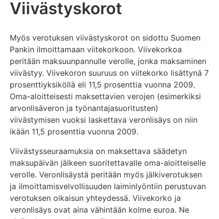
Viivästyskorot
Myös verotuksen viivästyskorot on sidottu Suomen
Pankin ilmoittamaan viitekorkoon. Viivekorkoa
peritään maksuunpannulle verolle, jonka maksaminen
viivästyy. Viivekoron suuruus on viitekorko lisättynä 7
prosenttiyksiköllä eli 11,5 prosenttia vuonna 2009.
Oma-aloitteisesti maksettavien verojen (esimerkiksi
arvonlisäveron ja työnantajasuoritusten)
viivästymisen vuoksi laskettava veronlisäys on niin
ikään 11,5 prosenttia vuonna 2009.
Viivästysseuraamuksia on maksettava säädetyn
maksupäivän jälkeen suoritettavalle oma-aloitteiselle
verolle. Veronlisäystä peritään myös jälkiverotuksen
ja ilmoittamisvelvollisuuden laiminlyöntiin perustuvan
verotuksen oikaisun yhteydessä. Viivekorko ja
veronlisäys ovat aina vähintään kolme euroa. Ne