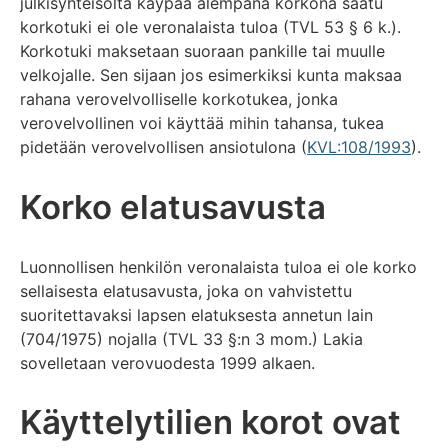
julkisyhteisöltä käypää alempana korkona saatu
korkotuki ei ole veronalaista tuloa (TVL 53 § 6 k.).
Korkotuki maksetaan suoraan pankille tai muulle
velkojalle. Sen sijaan jos esimerkiksi kunta maksaa
rahana verovelvolliselle korkotukea, jonka
verovelvollinen voi käyttää mihin tahansa, tukea
pidetään verovelvollisen ansiotulona (
KVL:108/1993
).
Korko elatusavusta
Luonnollisen henkilön veronalaista tuloa ei ole korko
sellaisesta elatusavusta, joka on vahvistettu
suoritettavaksi lapsen elatuksesta annetun lain
(704/1975) nojalla (TVL 33 §:n 3 mom.) Lakia
sovelletaan verovuodesta 1999 alkaen.
Käyttelytilien korot ovat