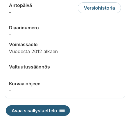
Antopäivä
Versiohistoria
Tietoa
–
ei
saatavilla
Diaarinumero
Tietoa
–
ei
Voimassaolo
saatavilla
Vuodesta 2012 alkaen
Valtuutussäännös
Tietoa
–
ei
Korvaa ohjeen
saatavilla
Tietoa
–
ei
saatavilla
Avaa sisällysluettelo