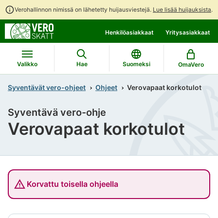
Verohallinnon nimissä on lähetetty huijausviestejä.
Lue lisää huijauksista
.
Siirry
Siirry
Henkilöasiakkaat
Yritysasiakkaat
suoraan
koko
sisältöön
sivuston
hakuun
Valikko
Hae
Suomeksi
OmaVero
Syventävät vero-ohjeet
Ohjeet
Verovapaat korkotulot
Syventävä vero-ohje
Verovapaat korkotulot
Korvattu toisella ohjeella