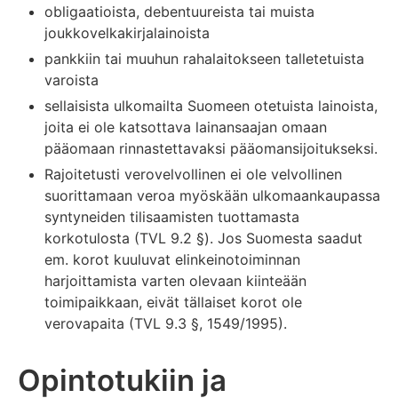
obligaatioista, debentuureista tai muista
joukkovelkakirjalainoista
pankkiin tai muuhun rahalaitokseen talletetuista
varoista
sellaisista ulkomailta Suomeen otetuista lainoista,
joita ei ole katsottava lainansaajan omaan
pääomaan rinnastettavaksi pääomansijoitukseksi.
Rajoitetusti verovelvollinen ei ole velvollinen
suorittamaan veroa myöskään ulkomaankaupassa
syntyneiden tilisaamisten tuottamasta
korkotulosta (TVL 9.2 §). Jos Suomesta saadut
em. korot kuuluvat elinkeinotoiminnan
harjoittamista varten olevaan kiinteään
toimipaikkaan, eivät tällaiset korot ole
verovapaita (TVL 9.3 §, 1549/1995).
Opintotukiin ja