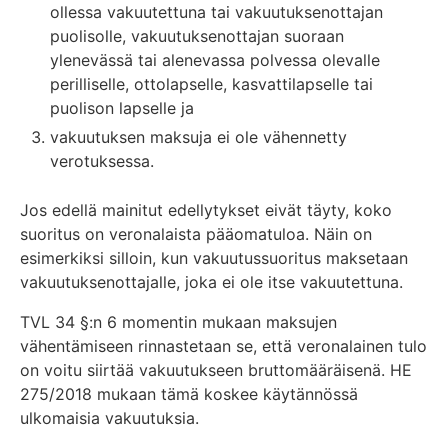
ollessa vakuutettuna tai vakuutuksenottajan
puolisolle, vakuutuksenottajan suoraan
ylenevässä tai alenevassa polvessa olevalle
perilliselle, ottolapselle, kasvattilapselle tai
puolison lapselle ja
vakuutuksen maksuja ei ole vähennetty
verotuksessa.
Jos edellä mainitut edellytykset eivät täyty, koko
suoritus on veronalaista pääomatuloa. Näin on
esimerkiksi silloin, kun vakuutussuoritus maksetaan
vakuutuksenottajalle, joka ei ole itse vakuutettuna.
TVL 34 §:n 6 momentin mukaan maksujen
vähentämiseen rinnastetaan se, että veronalainen tulo
on voitu siirtää vakuutukseen bruttomääräisenä. HE
275/2018 mukaan tämä koskee käytännössä
ulkomaisia vakuutuksia.