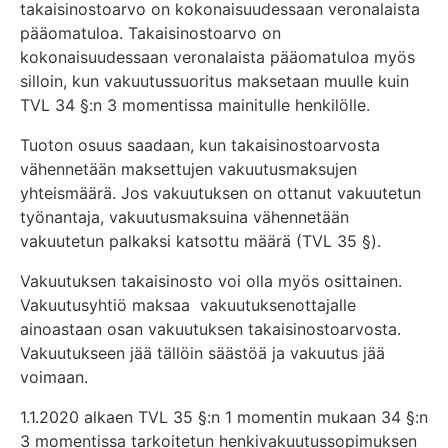
takaisinostoarvo on kokonaisuudessaan veronalaista
pääomatuloa. Takaisinostoarvo on
kokonaisuudessaan veronalaista pääomatuloa myös
silloin, kun vakuutussuoritus maksetaan muulle kuin
TVL 34 §:n 3 momentissa mainitulle henkilölle.
Tuoton osuus saadaan, kun takaisinostoarvosta
vähennetään maksettujen vakuutusmaksujen
yhteismäärä. Jos vakuutuksen on ottanut vakuutetun
työnantaja, vakuutusmaksuina vähennetään
vakuutetun palkaksi katsottu määrä (TVL 35 §).
Vakuutuksen takaisinosto voi olla myös osittainen.
Vakuutusyhtiö maksaa vakuutuksenottajalle
ainoastaan osan vakuutuksen takaisinostoarvosta.
Vakuutukseen jää tällöin säästöä ja vakuutus jää
voimaan.
1.1.2020 alkaen TVL 35 §:n 1 momentin mukaan 34 §:n
3 momentissa tarkoitetun henkivakuutussopimuksen