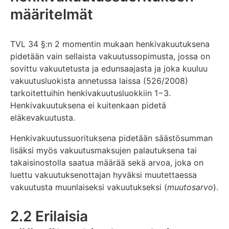
määritelmät
TVL 34 §:n 2 momentin mukaan henkivakuutuksena
pidetään vain sellaista vakuutussopimusta, jossa on
sovittu vakuutetusta ja edunsaajasta ja joka kuuluu
vakuutusluokista annetussa laissa (526/2008)
tarkoitettuihin henkivakuutusluokkiin 1−3.
Henkivakuutuksena ei kuitenkaan pidetä
eläkevakuutusta.
Henkivakuutussuorituksena pidetään säästösumman
lisäksi myös vakuutusmaksujen palautuksena tai
takaisinostolla saatua määrää sekä arvoa, joka on
luettu vakuutuksenottajan hyväksi muutettaessa
vakuutusta muunlaiseksi vakuutukseksi (
muutosarvo
).
2.2 Erilaisia