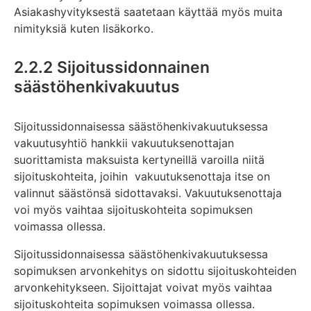
Asiakashyvityksestä saatetaan käyttää myös muita
nimityksiä kuten lisäkorko.
2.2.2 Sijoitussidonnainen
säästöhenkivakuutus
Sijoitussidonnaisessa säästöhenkivakuutuksessa
vakuutusyhtiö hankkii vakuutuksenottajan
suorittamista maksuista kertyneillä varoilla niitä
sijoituskohteita, joihin vakuutuksenottaja itse on
valinnut säästönsä sidottavaksi. Vakuutuksenottaja
voi myös vaihtaa sijoituskohteita sopimuksen
voimassa ollessa.
Sijoitussidonnaisessa säästöhenkivakuutuksessa
sopimuksen arvonkehitys on sidottu sijoituskohteiden
arvonkehitykseen. Sijoittajat voivat myös vaihtaa
sijoituskohteita sopimuksen voimassa ollessa.