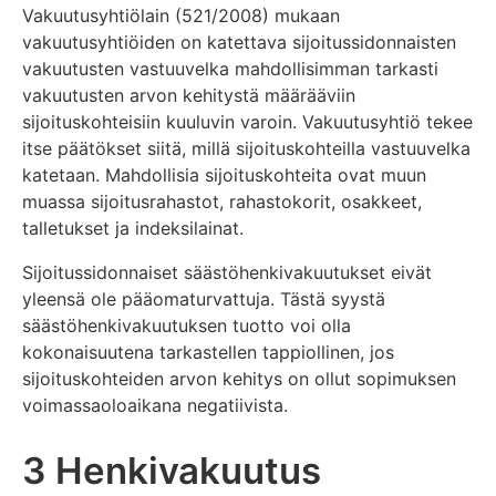
Vakuutusyhtiölain (521/2008) mukaan
vakuutusyhtiöiden on katettava sijoitussidonnaisten
vakuutusten vastuuvelka mahdollisimman tarkasti
vakuutusten arvon kehitystä määrääviin
sijoituskohteisiin kuuluvin varoin. Vakuutusyhtiö tekee
itse päätökset siitä, millä sijoituskohteilla vastuuvelka
katetaan. Mahdollisia sijoituskohteita ovat muun
muassa sijoitusrahastot, rahastokorit, osakkeet,
talletukset ja indeksilainat.
Sijoitussidonnaiset säästöhenkivakuutukset eivät
yleensä ole pääomaturvattuja. Tästä syystä
säästöhenkivakuutuksen tuotto voi olla
kokonaisuutena tarkastellen tappiollinen, jos
sijoituskohteiden arvon kehitys on ollut sopimuksen
voimassaoloaikana negatiivista.
3 Henkivakuutus