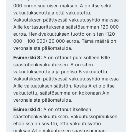
000 euron suuruisen maksun. A on itse sekä
vakuutuksenottaja että vakuutettu.
Vakuutuksen päättyessä vakuutusyhtiö maksaa
A:lle kertasuorituksena säästösumman 120 000
euroa. Henkivakuutuksen tuotto on siten (120
000 - 100 000) 20 000 euroa. Tämä määrä on
veronalaista pääomatuloa.
Esimerkki 3:
A on ottanut puolisolleen B:lle
säästöhenkivakuutuksen. A on siten
vakuutuksenottaja ja puoliso B vakuutettu.
Vakuutuksen päättyessä vakuutusyhtiö maksaa
A:lle vakuutuksen säästön. Koska A ei ole itse
vakuutettu, säästösumma on kokonaan A:n
veronalaista pääomatuloa.
Esimerkki 4:
A on ottanut itselleen
säästöhenkivakuutuksen. Vakuutussopimuksen
ehdoissa on sovittu, että vakuutusyhtiö
maksaa A:lle vakuutuksen säästösumman