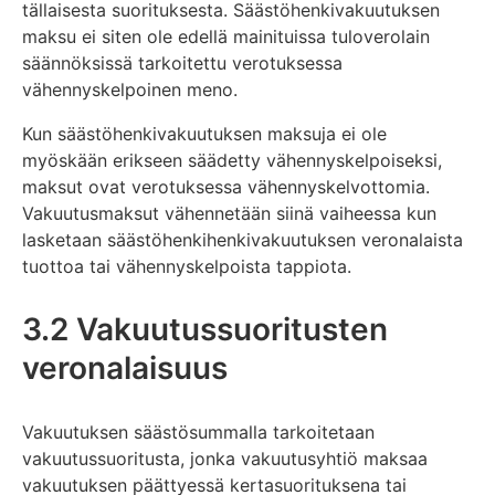
tällaisesta suorituksesta. Säästöhenkivakuutuksen
maksu ei siten ole edellä mainituissa tuloverolain
säännöksissä tarkoitettu verotuksessa
vähennyskelpoinen meno.
Kun säästöhenkivakuutuksen maksuja ei ole
myöskään erikseen säädetty vähennyskelpoiseksi,
maksut ovat verotuksessa vähennyskelvottomia.
Vakuutusmaksut vähennetään siinä vaiheessa kun
lasketaan säästöhenkihenkivakuutuksen veronalaista
tuottoa tai vähennyskelpoista tappiota.
3.2 Vakuutussuoritusten
veronalaisuus
Vakuutuksen säästösummalla tarkoitetaan
vakuutussuoritusta, jonka vakuutusyhtiö maksaa
vakuutuksen päättyessä kertasuorituksena tai