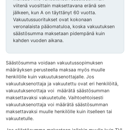
viitenä vuosittain maksettavana eränä sen
jälkeen, kun A on täyttänyt 60 vuotta.
Vakuutussuoritukset ovat kokonaan
veronalaista pääomatuloa, koska vakuutuksen
säästösumma maksetaan pidempänä kuin
kahden vuoden aikana.
Säästösumma voidaan vakuutussopimuksen
määräyksen perusteella maksaa myös muulle
henkilölle kuin vakuutuksenottajalle. Jos
vakuutuksenottaja ja vakuutettu ovat eri henkilöitä,
vakuutuksenottaja voi määrätä säästösumman
maksettavaksi vakuutetulle. Vaihtoehtoisesti
vakuutuksenottaja voi määrätä säästösumman
maksettavaksi muulle henkilölle kuin itselleen tai
vakuutetulle.