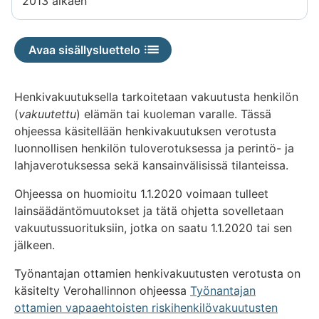
2013 alkaen
Avaa sisällysluettelo
Henkivakuutuksella tarkoitetaan vakuutusta henkilön
(
vakuutettu
) elämän tai kuoleman varalle. Tässä
ohjeessa käsitellään henkivakuutuksen verotusta
luonnollisen henkilön tuloverotuksessa ja perintö- ja
lahjaverotuksessa sekä kansainvälisissä tilanteissa.
Ohjeessa on huomioitu 1.1.2020 voimaan tulleet
lainsäädäntömuutokset ja tätä ohjetta sovelletaan
vakuutussuorituksiin, jotka on saatu 1.1.2020 tai sen
jälkeen.
Työnantajan ottamien henkivakuutusten verotusta on
käsitelty Verohallinnon ohjeessa
Työnantajan
ottamien vapaaehtoisten riskihenkilövakuutusten