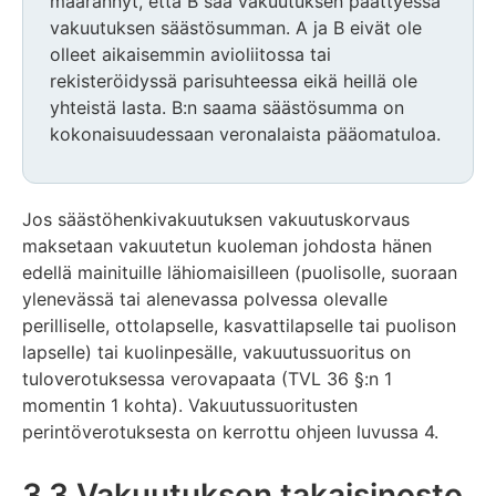
määrännyt, että B saa vakuutuksen päättyessä
vakuutuksen säästösumman. A ja B eivät ole
olleet aikaisemmin avioliitossa tai
rekisteröidyssä parisuhteessa eikä heillä ole
yhteistä lasta. B:n saama säästösumma on
kokonaisuudessaan veronalaista pääomatuloa.
Jos säästöhenkivakuutuksen vakuutuskorvaus
maksetaan vakuutetun kuoleman johdosta hänen
edellä mainituille lähiomaisilleen (puolisolle, suoraan
ylenevässä tai alenevassa polvessa olevalle
perilliselle, ottolapselle, kasvattilapselle tai puolison
lapselle) tai kuolinpesälle, vakuutussuoritus on
tuloverotuksessa verovapaata (TVL 36 §:n 1
momentin 1 kohta). Vakuutussuoritusten
perintöverotuksesta on kerrottu ohjeen luvussa 4.
3.3 Vakuutuksen takaisinosto