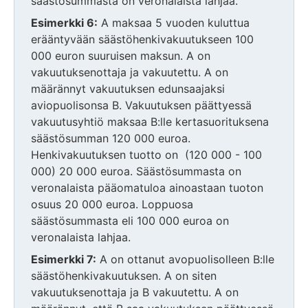
säästösummasta on veronalaista lahjaa.
Esimerkki 6:
A maksaa 5 vuoden kuluttua
erääntyvään säästöhenkivakuutukseen 100
000 euron suuruisen maksun. A on
vakuutuksenottaja ja vakuutettu. A on
määrännyt vakuutuksen edunsaajaksi
aviopuolisonsa B. Vakuutuksen päättyessä
vakuutusyhtiö maksaa B:lle kertasuorituksena
säästösumman 120 000 euroa.
Henkivakuutuksen tuotto on (120 000 - 100
000) 20 000 euroa. Säästösummasta on
veronalaista pääomatuloa ainoastaan tuoton
osuus 20 000 euroa. Loppuosa
säästösummasta eli 100 000 euroa on
veronalaista lahjaa.
Esimerkki 7:
A on ottanut avopuolisolleen B:lle
säästöhenkivakuutuksen. A on siten
vakuutuksenottaja ja B vakuutettu. A on