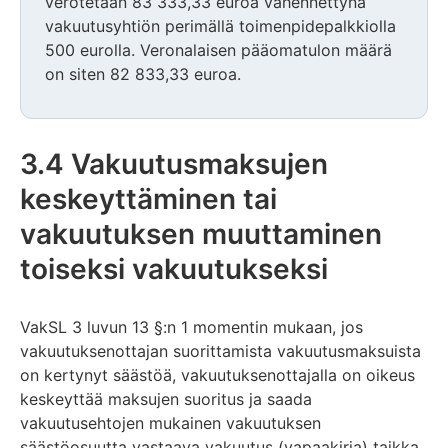
verotetaan 83 333,33 euroa vähennettynä
vakuutusyhtiön perimällä toimenpidepalkkiolla
500 eurolla. Veronalaisen pääomatulon määrä
on siten 82 833,33 euroa.
3.4 Vakuutusmaksujen
keskeyttäminen tai
vakuutuksen muuttaminen
toiseksi vakuutukseksi
VakSL 3 luvun 13 §:n 1 momentin mukaan, jos
vakuutuksenottajan suorittamista vakuutusmaksuista
on kertynyt säästöä, vakuutuksenottajalla on oikeus
keskeyttää maksujen suoritus ja saada
vakuutusehtojen mukainen vakuutuksen
säästöosuutta vastaava vakuutus (vapaakirja) taikka