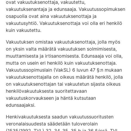
ovat vakuutuksenottaja, vakuutettu,
vakuutuksenantaja ja edunsaaja. Vakuutussopimuksen
osapuolia ovat aina vakuutuksenottaja ja
vakuutusyhtiö. Vakuutuksenottaja voi olla eri henkilö
kuin vakuutettu.
Vakuutuksen omistaa vakuutuksenottaja, jolla myös
on yksin valta määrätä vakuutuksen solmimisesta,
muuttamisesta ja irtisanomisesta. Edunsaaja voi olla,
mutta on usein eri henkilö kuin vakuutuksenottaja.
Vakuutussopimuslain (VakSL) 6 luvun 47 §:n mukaan
vakuutuksenottajalla on oikeus määrätä henkilö, jolla
on vakuutuksenottajan tai vakuutetun sijasta oikeus
henkilövakuutuksesta suoritettavaan
vakuutuskorvaukseen ja häntä kutsutaan
edunsaajaksi.
Henkivakuutuksesta saadun vakuutussuoritusten
veronalaisuudesta säädetään tuloverolain
(1535/1992, TVL) 32, 34, 35, 35 b ja 36 §:issä. TVL