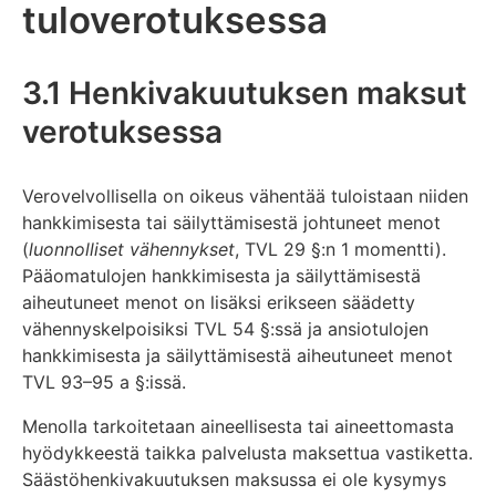
tuloverotuksessa
3.1 Henkivakuutuksen maksut
verotuksessa
Verovelvollisella on oikeus vähentää tuloistaan niiden
hankkimisesta tai säilyttämisestä johtuneet menot
(
luonnolliset vähennykset
, TVL 29 §:n 1 momentti).
Pääomatulojen hankkimisesta ja säilyttämisestä
aiheutuneet menot on lisäksi erikseen säädetty
vähennyskelpoisiksi TVL 54 §:ssä ja ansiotulojen
hankkimisesta ja säilyttämisestä aiheutuneet menot
TVL 93–95 a §:issä.
Menolla tarkoitetaan aineellisesta tai aineettomasta
hyödykkeestä taikka palvelusta maksettua vastiketta.
Säästöhenkivakuutuksen maksussa ei ole kysymys