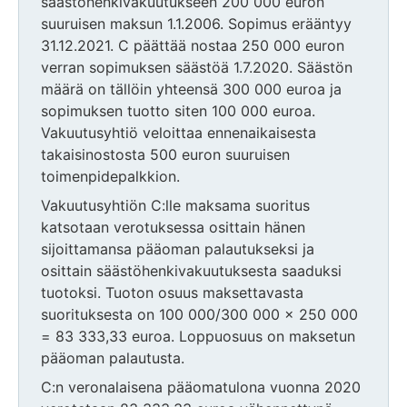
säästöhenkivakuutukseen 200 000 euron
suuruisen maksun 1.1.2006. Sopimus erääntyy
31.12.2021. C päättää nostaa 250 000 euron
verran sopimuksen säästöä 1.7.2020. Säästön
määrä on tällöin yhteensä 300 000 euroa ja
sopimuksen tuotto siten 100 000 euroa.
Vakuutusyhtiö veloittaa ennenaikaisesta
takaisinostosta 500 euron suuruisen
toimenpidepalkkion.
Vakuutusyhtiön C:lle maksama suoritus
katsotaan verotuksessa osittain hänen
sijoittamansa pääoman palautukseksi ja
osittain säästöhenkivakuutuksesta saaduksi
tuotoksi. Tuoton osuus maksettavasta
suorituksesta on 100 000/300 000 x 250 000
= 83 333,33 euroa. Loppuosuus on maksetun
pääoman palautusta.
C:n veronalaisena pääomatulona vuonna 2020