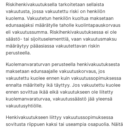
Riskihenkivakuutuksella tarkoitetaan sellaista
vakuutusta, jossa vakuutettu riski on henkilön
kuolema. Vakuutetun henkilön kuoltua maksetaan
edunsaajaksi määrätylle taholle kuolintapauskorvaus
eli vakuutussumma. Riskihenkivakuutuksessa ei ole
säästö- tai sijoituselementtiä, vaan vakuutusmaksu
määräytyy pääasiassa vakuutettavan riskin
perusteella.
Kuolemanvaraturvan perusteella henkivakuutuksesta
maksetaan edunsaajalle vakuutuskorvaus, jos
vakuutettu kuolee ennen kuin vakuutussopimuksessa
ennalta määritelty ikä täyttyy. Jos vakuutettu kuolee
ennen sovittua ikää eikä vakuutukseen ole liitetty
kuolemanvaraturvaa, vakuutussäästö jää yleensä
vakuutusyhtiölle.
Henkivakuutukseen liittyy vakuutussopimuksessa
sovitusta riippuen kaksi tai useampia osapuolia. Näitä