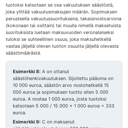
tuotoksi katsotaan se osa vakuutuksen säästöstä,
joka ylittää vakuutusmaksujen määrän. Sopimuksen
perusteella vakuutussuorituksena, takaisinostoarvona
(kokonaan tai osittain) tai muulla nimellä maksetuista
suorituksista luetaan maksuvuoden veronalaiseksi
tuloksi se suhteellinen osuus, joka maksuhetkellä
vastaa jäljellä olevan tuoton osuutta jäljellä olevasta
säästömäärästä.
Esimerkki 8:
A on ottanut
säästöhenkivakuutuksen. Sijoitettu pääoma on
10 000 euroa, säästön arvo nostohetkellä 15
000 euroa ja sopimuksen tuotto siten 5 000
euroa. A nostaa 1 000 euroa, josta tuotoksi
katsotaan 5 000 / 15 000 x 1 000 euroa = 333
euroa.
Esimerkki 9:
C on maksanut