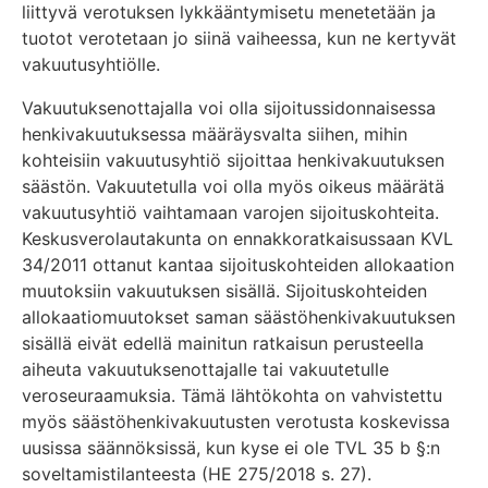
liittyvä verotuksen lykkääntymisetu menetetään ja
tuotot verotetaan jo siinä vaiheessa, kun ne kertyvät
vakuutusyhtiölle.
Vakuutuksenottajalla voi olla sijoitussidonnaisessa
henkivakuutuksessa määräysvalta siihen, mihin
kohteisiin vakuutusyhtiö sijoittaa henkivakuutuksen
säästön. Vakuutetulla voi olla myös oikeus määrätä
vakuutusyhtiö vaihtamaan varojen sijoituskohteita.
Keskusverolautakunta on ennakkoratkaisussaan KVL
34/2011 ottanut kantaa sijoituskohteiden allokaation
muutoksiin vakuutuksen sisällä. Sijoituskohteiden
allokaatiomuutokset saman säästöhenkivakuutuksen
sisällä eivät edellä mainitun ratkaisun perusteella
aiheuta vakuutuksenottajalle tai vakuutetulle
veroseuraamuksia. Tämä lähtökohta on vahvistettu
myös säästöhenkivakuutusten verotusta koskevissa
uusissa säännöksissä, kun kyse ei ole TVL 35 b §:n
soveltamistilanteesta (HE 275/2018 s. 27).