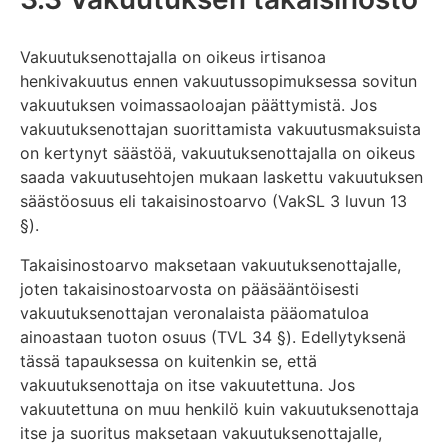
Vakuutuksenottajalla on oikeus irtisanoa
henkivakuutus ennen vakuutussopimuksessa sovitun
vakuutuksen voimassaoloajan päättymistä. Jos
vakuutuksenottajan suorittamista vakuutusmaksuista
on kertynyt säästöä, vakuutuksenottajalla on oikeus
saada vakuutusehtojen mukaan laskettu vakuutuksen
säästöosuus eli takaisinostoarvo (VakSL 3 luvun 13
§).
Takaisinostoarvo maksetaan vakuutuksenottajalle,
joten takaisinostoarvosta on pääsääntöisesti
vakuutuksenottajan veronalaista pääomatuloa
ainoastaan tuoton osuus (TVL 34 §). Edellytyksenä
tässä tapauksessa on kuitenkin se, että
vakuutuksenottaja on itse vakuutettuna. Jos
vakuutettuna on muu henkilö kuin vakuutuksenottaja
itse ja suoritus maksetaan vakuutuksenottajalle,