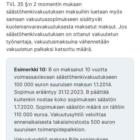
TVL 35 §:n 2 momentin mukaan
säästöhenkivakuutuksen maksuihin luetaan myös
samaan vakuutussopimukseen sisältyvät
kuolemanvaravakuutuksesta maksetut maksut. Jos
säästöhenkivakuutuksen on ottanut vakuutetun
työnantaja, vakuutusmaksuina vähennetään
vakuutetun palkaksi katsottu määrä.
Esimerkki 10:
B on maksanut 10 vuotta
voimassaolevaan säästöhenkivakuutukseen
100 000 euron suuruisen maksun 1.1.2014.
Sopimus erääntyy 31.12.2023. B päättää
kuitenkin nostaa koko sopimuksen säästön
1.7.2020. Sopimuksen säästön määrä on tällöin
110 000 euroa. Vakuutusyhtiö veloittaa
ennenaikaisesta takaisinostosta 500 euron
suuruisen toimenpidepalkkion.
Vakuutusyhtiö maksaa B:lle sopimuksen