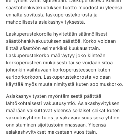
kertyneet varat sijoitetaan. Laskuperustekorkoisen
säästöhenkivakuutuksen tuotto muodostuu yleensä
ennalta sovitusta laskuperustekorosta ja
mahdollisesta asiakashyvityksestä.
Laskuperustekorolla hyvitetään säännöllisesti
säästöhenkivakuutuksen säästöä. Korko voidaan
liittää säästöön esimerkiksi kuukausittain.
Laskuperustekorko määräytyy joko kiinteän
korkoperusteen mukaisesti tai se voidaan sitoa
johonkin vaihtuvaan korkoperusteeseen kuten
euriborkorkoon. Laskuperustekorosta voidaan
käyttää myös muuta nimitystä kuten sopimuskorko.
Asiakashyvitysten myöntämisestä päättää
lähtökohtaisesti vakuutusyhtiö. Asiakashyvityksen
määrään vaikuttavat yleensä sellaiset seikat kuten
vakuutusyhtiön tulos ja vakavaraisuus sekä yhtiön
onnistuminen sijoitustoiminnassaan. Yleensä
asiakashyvitykset maksetaan vuosittain.