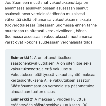
Jos Suomeen muuttanut vakuutuksenottaja on
aiemmassa asuinvaltiossaan asuessaan saanut
asuinvaltionsa verolainsäädännön mukaisesti
vähentää siellä ottamansa vakuutuksen maksuja
tuloverotuksessa (ollessaan Suomessa ennen tänne
muuttoaan rajoitetusti verovelvollinen), hänen
Suomessa asuessaan vakuutuksesta nostamansa
varat ovat kokonaisuudessaan veronalaista tuloa.
Esimerkki 1:
A on ottanut itselleen
säästöhenkivakuutuksen. A on siten itse sekä
vakuutuksenottaja että vakuutettu.
Vakuutuksen päättyessä vakuutusyhtiö maksaa
kertasuorituksena A:lle vakuutuksen säästön.
Säästösummasta on veronalaista pääomatuloa
ainoastaan tuoton osuus.
Esimerkki 2:
A maksaa 5 vuoden kuluttua
erääntyvään säästöhenkivakuutukseen 100