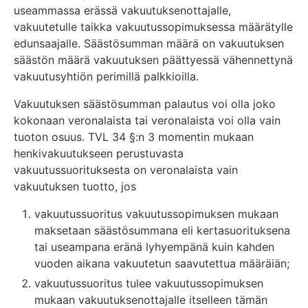
useammassa erässä vakuutuksenottajalle,
vakuutetulle taikka vakuutussopimuksessa määrätylle
edunsaajalle. Säästösumman määrä on vakuutuksen
säästön määrä vakuutuksen päättyessä vähennettynä
vakuutusyhtiön perimillä palkkioilla.
Vakuutuksen säästösumman palautus voi olla joko
kokonaan veronalaista tai veronalaista voi olla vain
tuoton osuus. TVL 34 §:n 3 momentin mukaan
henkivakuutukseen perustuvasta
vakuutussuorituksesta on veronalaista vain
vakuutuksen tuotto, jos
vakuutussuoritus vakuutussopimuksen mukaan
maksetaan säästösummana eli kertasuorituksena
tai useampana eränä lyhyempänä kuin kahden
vuoden aikana vakuutetun saavutettua määräiän;
vakuutussuoritus tulee vakuutussopimuksen
mukaan vakuutuksenottajalle itselleen tämän