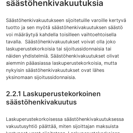
säästöhenkivakuutuksia
Säästöhenkivakuutukseen sijoitetuille varoille kertyvä
tuotto ja sen myötä säästöhenkivakuutuksen säästö
voi määräytyä kahdella toisilleen vaihtoehtoisella
tavalla. Säästöhenkivakuutukset voivat olla joko
laskuperustekorkoisia tai sijoitussidonnaisia tai
näiden yhdistelmiä. Säästöhenkivakuutukset olivat
aiemmin pääasiassa laskuperustekorkoisia, mutta
nykyisin säästöhenkivakuutukset ovat lähes
yksinomaan sijoitussidonnaisia.
2.2.1 Laskuperustekorkoinen
säästöhenkivakuutus
Laskuperustekorkoisessa säästöhenkivakuutuksessa
vakuutusyhtiö päättää, miten sijoittajan maksuista