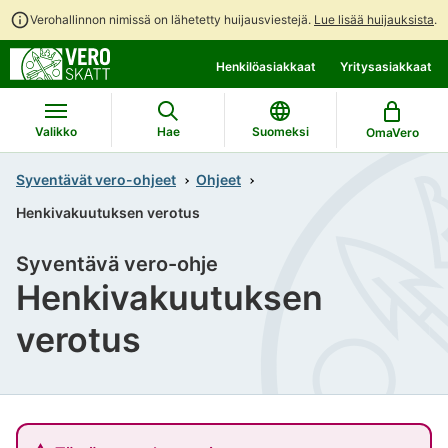
Verohallinnon nimissä on lähetetty huijausviestejä.
Lue lisää huijauksista
.
Siirry
Siirry
Henkilöasiakkaat
Yritysasiakkaat
suoraan
koko
sisältöön
sivuston
hakuun
Valikko
Hae
Suomeksi
OmaVero
Syventävät vero-ohjeet
Ohjeet
Henkivakuutuksen verotus
Syventävä vero-ohje
Henkivakuutuksen
verotus