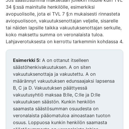
Jos säästösumma maksetaan jollekin muulle kuin TVL
34 §:ssä mainitulle henkilölle, esimerkiksi
avopuolisolle, jota ei TVL 7 §:n mukaisesti rinnasteta
aviopuolisoon, vakuutuksenottajan veljelle, sisarelle
tai näiden lapsille taikka vakuutuksenottajan serkulle,
koko maksettu summa on veronalaista tuloa.
Lahjaverotuksesta on kerrottu tarkemmin kohdassa 4.
Esimerkki 5:
A on ottanut itselleen
säästöhenkivakuutuksen. A on siten
vakuutuksenottaja ja vakuutettu. A on
määrännyt vakuutuksen edunsaajaksi lapsensa
B, C ja D. Vakuutuksen päättyessä
vakuutusyhtiö maksaa B:lle, C:lle ja D:lle
vakuutuksen säästön. Kunkin henkilön
saamasta säästösumman osuudesta on
veronalaista pääomatuloa ainoastaan tuoton
osuus. Loppuosa kunkin henkilön saamasta