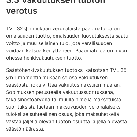
3.5 Vakuutuksen tuoton
verotus
TVL 32 §:n mukaan veronalaista pääomatuloa on
omaisuuden tuotto, omaisuuden luovutuksesta saatu
voitto ja muu sellainen tulo, jota varallisuuden
voidaan katsoa kerryttäneen. Pääomatuloa on muun
ohessa henkivakuutuksen tuotto.
Säästöhenkivakuutuksen tuotoksi katsotaan TVL 35
§:n 1 momentin mukaan se osa vakuutuksen
säästöstä, joka ylittää vakuutusmaksujen määrän.
Sopimuksen perusteella vakuutussuorituksena,
takaisinostoarvona tai muulla nimellä maksetuista
suorituksista luetaan maksuvuoden veronalaiseksi
tuloksi se suhteellinen osuus, joka maksuhetkellä
vastaa jäljellä olevan tuoton osuutta jäljellä olevasta
säästömäärästä.