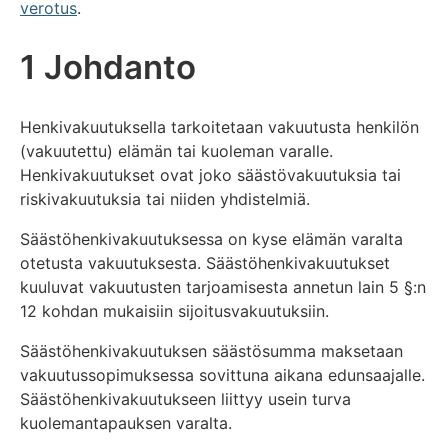
verotus
.
1 Johdanto
Henkivakuutuksella tarkoitetaan vakuutusta henkilön
(vakuutettu) elämän tai kuoleman varalle.
Henkivakuutukset ovat joko säästövakuutuksia tai
riskivakuutuksia tai niiden yhdistelmiä.
Säästöhenkivakuutuksessa on kyse elämän varalta
otetusta vakuutuksesta. Säästöhenkivakuutukset
kuuluvat vakuutusten tarjoamisesta annetun lain 5 §:n
12 kohdan mukaisiin sijoitusvakuutuksiin.
Säästöhenkivakuutuksen säästösumma maksetaan
vakuutussopimuksessa sovittuna aikana edunsaajalle.
Säästöhenkivakuutukseen liittyy usein turva
kuolemantapauksen varalta.