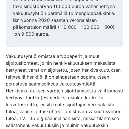
takaisinostoarvon 110 000 euroa vähennettynä
vakuutusyhtiön perimällä toimenpidepalkkiolla.
B:n vuonna 2020 saaman veronalaisen
pääomatulon määrä (110 000 - 100 000 - 500)
on 9 500 euroa.
Vakuutusyhtiö omistaa arvopaperit ja muut
sijoituskohteet, joihin henkivakuutuksen maksuista
kertyneet varat on sijoitettu, joten henkivakuutuksen
tehneellä henkilöllä on ainoastaan sopimukseen
perustuva saamisoikeus vakuutusyhtiöltä.
Henkivakuutuksen varojen sijoittamisesta välittömästi
kertynyt tuotto (esimerkiksi osinko, korko tai
luovutusvoitto) ei siten ole sijoittajan veronalaista
tuloa, vaan sijoituskohteet omistavan vakuutusyhtiön
tuloa. TVL 35 b § säännellään siitä, missä tilanteissa
säästöhenkivakuutuksiin ja muihin vakuutuksiin